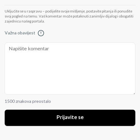
Uključite se u raspravu – podijelite svoje mišljenje, postavite pitanja ili ponudite
svoj pogled na temu. Vaš komentar može potaknuti zanimljiv dijalog i obogatiti
zajednicu našeg portala.
Važna obavijest
!
1500 znakova preostalo
Prijavite se