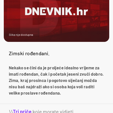
Slika nije dostupna
Zimski rođendani.
Nekako se čini da je proljeće idealno vrijeme za
imati rođendan, čak i početak jeseni zvuči dobro.
Zima, kraj prosinca i pogotovo siječanj možda
nisu baš najdraži ako si osoba koja voli raditi
velike proslave rođendana.
\\
Tri priče
koje morate vidjeti