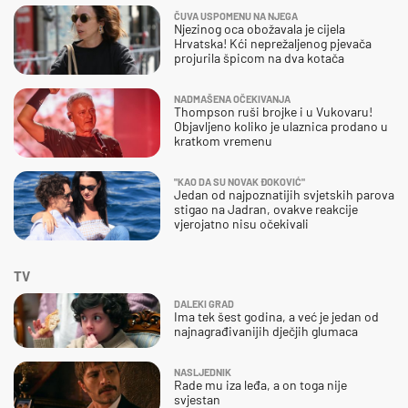
ČUVA USPOMENU NA NJEGA
Njezinog oca obožavala je cijela
Hrvatska! Kći neprežaljenog pjevača
projurila špicom na dva kotača
NADMAŠENA OČEKIVANJA
Thompson ruši brojke i u Vukovaru!
Objavljeno koliko je ulaznica prodano u
kratkom vremenu
"KAO DA SU NOVAK ĐOKOVIĆ"
Jedan od najpoznatijih svjetskih parova
stigao na Jadran, ovakve reakcije
vjerojatno nisu očekivali
TV
DALEKI GRAD
Ima tek šest godina, a već je jedan od
najnagrađivanijih dječjih glumaca
NASLJEDNIK
Rade mu iza leđa, a on toga nije
svjestan