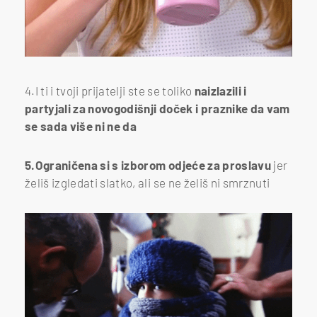
4.I ti i tvoji prijatelji ste se toliko
naizlazili i
partyjali za novogodišnji doček i praznike da vam
se sada više ni ne da
5.Ograničena si s izborom odjeće za proslavu
jer
želiš izgledati slatko, ali se ne želiš ni smrznuti