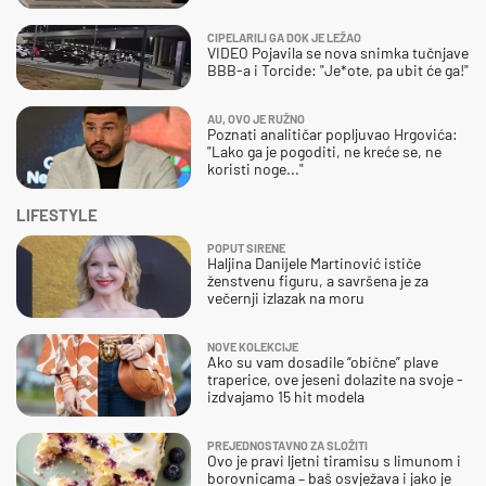
CIPELARILI GA DOK JE LEŽAO
VIDEO Pojavila se nova snimka tučnjave
BBB-a i Torcide: "Je*ote, pa ubit će ga!"
AU, OVO JE RUŽNO
Poznati analitičar popljuvao Hrgovića:
"Lako ga je pogoditi, ne kreće se, ne
koristi noge..."
LIFESTYLE
POPUT SIRENE
Haljina Danijele Martinović ističe
ženstvenu figuru, a savršena je za
večernji izlazak na moru
NOVE KOLEKCIJE
Ako su vam dosadile “obične” plave
traperice, ove jeseni dolazite na svoje -
izdvajamo 15 hit modela
PREJEDNOSTAVNO ZA SLOŽITI
Ovo je pravi ljetni tiramisu s limunom i
borovnicama – baš osvježava i jako je