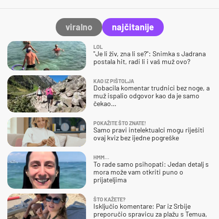
viralno
najčitanije
LOL
"Je li živ, zna li se?": Snimka s Jadrana
postala hit, radi li i vaš muž ovo?
KAO IZ PIŠTOLJA
Dobacila komentar trudnici bez noge, a
muž ispalio odgovor kao da je samo
čekao…
POKAŽITE ŠTO ZNATE!
Samo pravi intelektualci mogu riješiti
ovaj kviz bez ijedne pogreške
HMM…
To rade samo psihopati: Jedan detalj s
mora može vam otkriti puno o
prijateljima
ŠTO KAŽETE?
Isključio komentare: Par iz Srbije
preporučio spravicu za plažu s Temua,