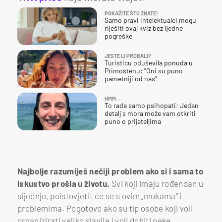
POKAŽITE ŠTO ZNATE!
Samo pravi intelektualci mogu
riješiti ovaj kviz bez ijedne
pogreške
JESTE LI PROBALI?
Turisticu oduševila ponuda u
Primoštenu: "Oni su puno
pametniji od nas"
HMM…
To rade samo psihopati: Jedan
detalj s mora može vam otkriti
puno o prijateljima
Najbolje razumiješ nečiji problem ako si i sama to
iskustvo prošla u životu.
Svi koji imaju rođendan u
siječnju, poistovjetit će se s ovim „mukama“ i
problemima. Pogotovo ako su tip osobe koji voli
organizirati veliko slavlje i voli dobiti neke