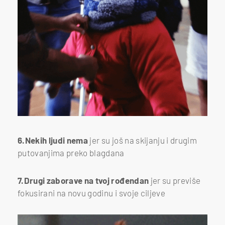
6.Nekih ljudi nema
jer su još na skijanju i drugim
putovanjima preko blagdana
7.Drugi zaborave na tvoj rođendan
jer su previše
fokusirani na novu godinu i svoje ciljeve