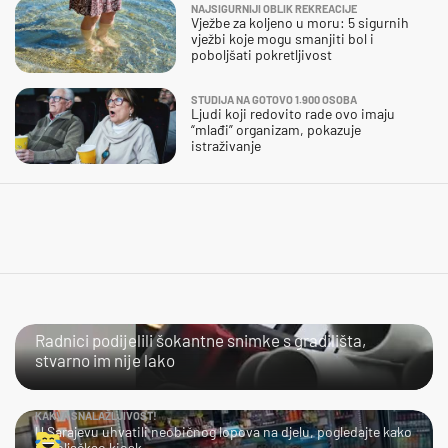
NAJSIGURNIJI OBLIK REKREACIJE
Vježbe za koljeno u moru: 5 sigurnih
vježbi koje mogu smanjiti bol i
poboljšati pokretljivost
STUDIJA NA GOTOVO 1.900 OSOBA
Ljudi koji redovito rade ovo imaju
“mlađi” organizam, pokazuje
istraživanje
NIJE IM LAKO
Radnici podijelili šokantne snimke s gradilišta,
stvarno im nije lako
KAKVA SNALAŽLJIVOST!
U Sarajevu uhvatili neobičnog lopova na djelu, pogledajte kako
je opljačkao kiosk