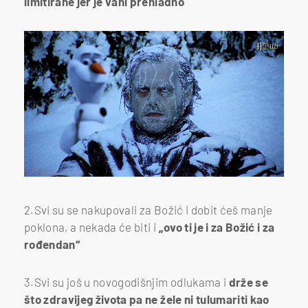
limitirane jer je vani prehladno
2.Svi su se nakupovali za Božić i dobit ćeš manje
poklona, a nekada će biti i
„ovo ti je i za Božić i za
rođendan“
3.Svi su još u novogodišnjim odlukama i
drže se
što zdravijeg života pa ne žele ni tulumariti kao