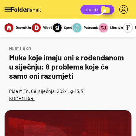
/članak
Dnevnik.hr
Vijesti
Sport
Putovanja
Lifestyle
Viralno
Miks
Kviz
Report
Sexy
NIJE LAKO
Muke koje imaju oni s rođendanom
u siječnju: 8 problema koje će
samo oni razumjeti
Piše
M.Tr.
, 08. siječnja. 2024. @ 13:31
KOMENTARI