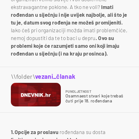
ekstravagantne poklone. A tko ne voli?
Imati
rođendan u siječnju i nije uvijek najbolje, ali što je
tu je, datum svog rođenja ne možeš promijeniti.
Iako ćeš pri organizaciji možda imati problemčiće,
nemoj dopustiti da te to baci u depru
. Ovo su
problemi koje će razumjeti samo oni koji imaju
rođendan u siječnju (i na kraju prosinca).
\\folder\
vezani_članak
PUNOLJETNOST
Osamnaest stvari koje trebaš
čuti prije 18. rođendana
1.Opcije za proslavu
rođendana su dosta