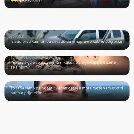
ČOVJEČE...
Izletio pred kamion pa shvatio da je napravio kobnu pogrešku
SLIJEDITE LI OVU PREPORUKU?
Pokazala gdje se u Jadranu nikako ne smije kupati, slažete li
se s njom?
HMM…
To rade samo psihopati: Jedan detalj s mora može vam otkriti
puno o prijateljima