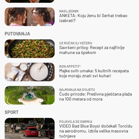
NASLJEDNIK
ANKETA: Koju ženu bi Serhat trebao
izabrati?
PUTOVANJA
UZ RUČAK ILI VEČERU
Savršeni prilog: Recept za najfinije
mahune sa špekom
BON APPETIT!
Majke svih umaka: 5 kultnih recepata
koje moraju znati svi kuhari
NAJMANJA NA SVIJETU
Čudo prirode: Predivna pješčana plaža
na 100 metara od mora
SPORT
POJAVILA SE SNIMKA
VIDEO Bad Blue Boysi dočekali Torcidu
na aerodromu, izbila velika masovna
tučnjava