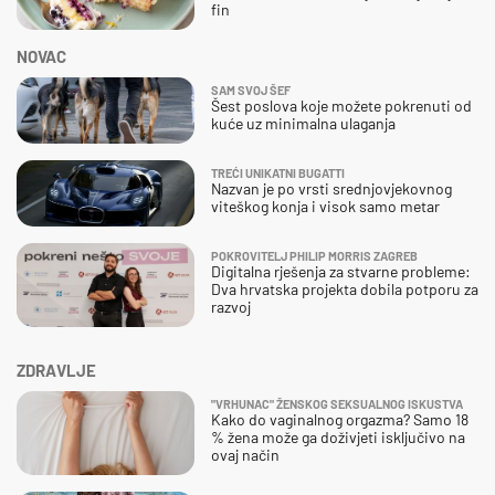
fin
NOVAC
SAM SVOJ ŠEF
Šest poslova koje možete pokrenuti od
kuće uz minimalna ulaganja
TREĆI UNIKATNI BUGATTI
Nazvan je po vrsti srednjovjekovnog
viteškog konja i visok samo metar
POKROVITELJ PHILIP MORRIS ZAGREB
Digitalna rješenja za stvarne probleme:
Dva hrvatska projekta dobila potporu za
razvoj
ZDRAVLJE
"VRHUNAC" ŽENSKOG SEKSUALNOG ISKUSTVA
Kako do vaginalnog orgazma? Samo 18
% žena može ga doživjeti isključivo na
ovaj način