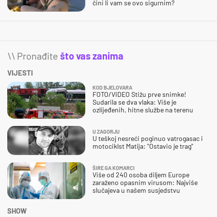
čini li vam se ovo sigurnim?
\\ Pronađite
što vas zanima
VIJESTI
KOD BJELOVARA
FOTO/VIDEO Stižu prve snimke!
Sudarila se dva vlaka: Više je
ozlijeđenih, hitne službe na terenu
U ZAGORJU
U teškoj nesreći poginuo vatrogasac i
motociklst Matija: "Ostavio je trag"
ŠIRE GA KOMARCI
Više od 240 osoba diljem Europe
zaraženo opasnim virusom: Najviše
slučajeva u našem susjedstvu
SHOW