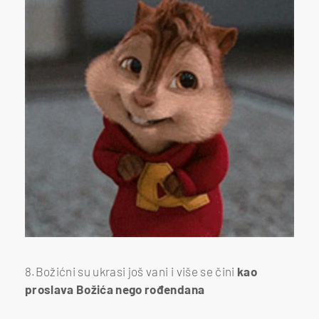
8.Božićni su ukrasi još vani i više se čini
kao
proslava Božića nego rođendana