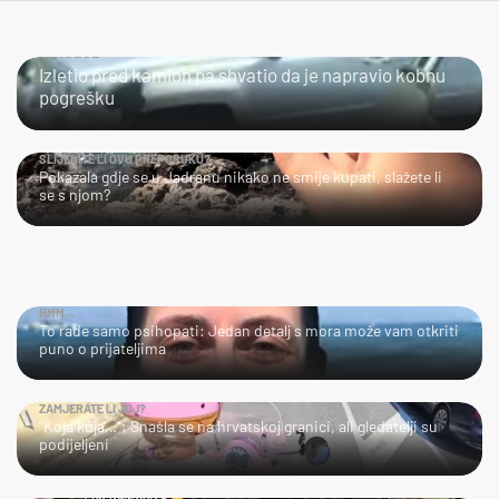
ČOVJEČE...
Izletio pred kamion pa shvatio da je napravio kobnu
pogrešku
SLIJEDITE LI OVU PREPORUKU?
Pokazala gdje se u Jadranu nikako ne smije kupati, slažete li
se s njom?
HMM…
To rade samo psihopati: Jedan detalj s mora može vam otkriti
puno o prijateljima
ZAMJERATE LI JOJ?
"Koja kuja…": Snašla se na hrvatskoj granici, ali gledatelji su
podijeljeni