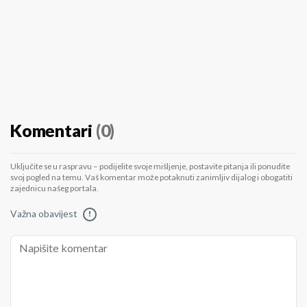
Komentari
(0)
Uključite se u raspravu – podijelite svoje mišljenje, postavite pitanja ili ponudite
svoj pogled na temu. Vaš komentar može potaknuti zanimljiv dijalog i obogatiti
zajednicu našeg portala.
Važna obavijest
!