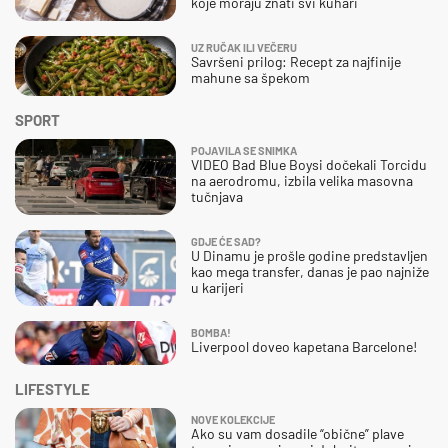
koje moraju znati svi kuhari
UZ RUČAK ILI VEČERU
Savršeni prilog: Recept za najfinije
mahune sa špekom
SPORT
POJAVILA SE SNIMKA
VIDEO Bad Blue Boysi dočekali Torcidu
na aerodromu, izbila velika masovna
tučnjava
GDJE ĆE SAD?
U Dinamu je prošle godine predstavljen
kao mega transfer, danas je pao najniže
u karijeri
BOMBA!
Liverpool doveo kapetana Barcelone!
LIFESTYLE
NOVE KOLEKCIJE
Ako su vam dosadile “obične” plave