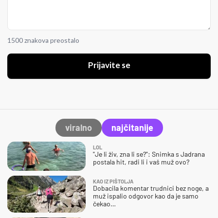
1500 znakova preostalo
Prijavite se
viralno
najčitanije
LOL
"Je li živ, zna li se?": Snimka s Jadrana
postala hit, radi li i vaš muž ovo?
KAO IZ PIŠTOLJA
Dobacila komentar trudnici bez noge, a
muž ispalio odgovor kao da je samo
čekao…