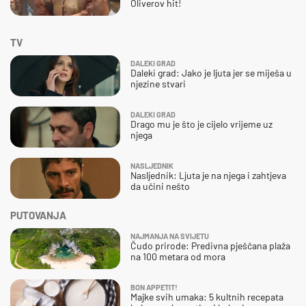
Oliverov hit!
TV
DALEKI GRAD
Daleki grad: Jako je ljuta jer se miješa u
njezine stvari
DALEKI GRAD
Drago mu je što je cijelo vrijeme uz
njega
NASLJEDNIK
Nasljednik: Ljuta je na njega i zahtjeva
da učini nešto
PUTOVANJA
NAJMANJA NA SVIJETU
Čudo prirode: Predivna pješčana plaža
na 100 metara od mora
BON APPETIT!
Majke svih umaka: 5 kultnih recepata