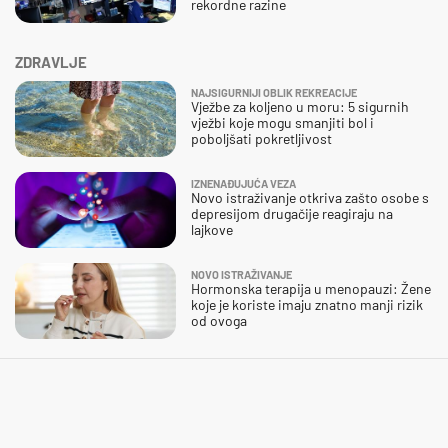
rekordne razine
ZDRAVLJE
NAJSIGURNIJI OBLIK REKREACIJE
Vježbe za koljeno u moru: 5 sigurnih
vježbi koje mogu smanjiti bol i
poboljšati pokretljivost
IZNENAĐUJUĆA VEZA
Novo istraživanje otkriva zašto osobe s
depresijom drugačije reagiraju na
lajkove
NOVO ISTRAŽIVANJE
Hormonska terapija u menopauzi: Žene
koje je koriste imaju znatno manji rizik
od ovoga