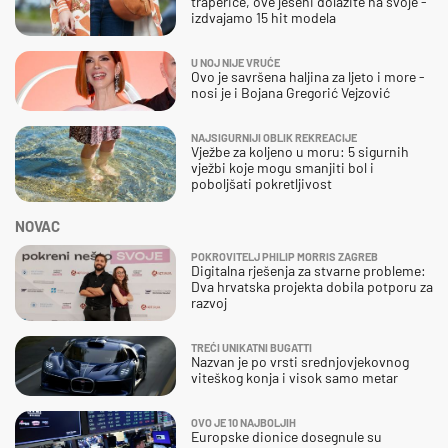
traperice, ove jeseni dolazite na svoje -
izdvajamo 15 hit modela
U NOJ NIJE VRUĆE
Ovo je savršena haljina za ljeto i more -
nosi je i Bojana Gregorić Vejzović
NAJSIGURNIJI OBLIK REKREACIJE
Vježbe za koljeno u moru: 5 sigurnih
vježbi koje mogu smanjiti bol i
poboljšati pokretljivost
NOVAC
POKROVITELJ PHILIP MORRIS ZAGREB
Digitalna rješenja za stvarne probleme:
Dva hrvatska projekta dobila potporu za
razvoj
TREĆI UNIKATNI BUGATTI
Nazvan je po vrsti srednjovjekovnog
viteškog konja i visok samo metar
OVO JE 10 NAJBOLJIH
Europske dionice dosegnule su