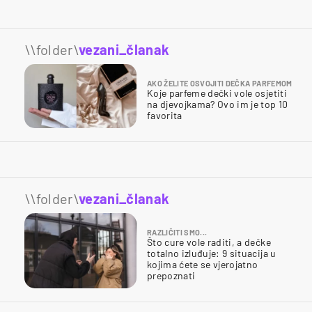
\\folder\
vezani_članak
AKO ŽELITE OSVOJITI DEČKA PARFEMOM
Koje parfeme dečki vole osjetiti
na djevojkama? Ovo im je top 10
favorita
\\folder\
vezani_članak
RAZLIČITI SMO...
Što cure vole raditi, a dečke
totalno izluđuje: 9 situacija u
kojima ćete se vjerojatno
prepoznati