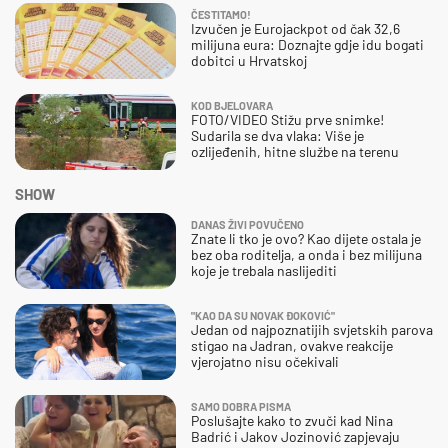
ČESTITAMO!
Izvučen je Eurojackpot od čak 32,6
milijuna eura: Doznajte gdje idu bogati
dobitci u Hrvatskoj
KOD BJELOVARA
FOTO/VIDEO Stižu prve snimke!
Sudarila se dva vlaka: Više je
ozlijeđenih, hitne službe na terenu
SHOW
DANAS ŽIVI POVUČENO
Znate li tko je ovo? Kao dijete ostala je
bez oba roditelja, a onda i bez milijuna
koje je trebala naslijediti
"KAO DA SU NOVAK ĐOKOVIĆ"
Jedan od najpoznatijih svjetskih parova
stigao na Jadran, ovakve reakcije
vjerojatno nisu očekivali
SAMO DOBRA PISMA
Poslušajte kako to zvuči kad Nina
Badrić i Jakov Jozinović zapjevaju