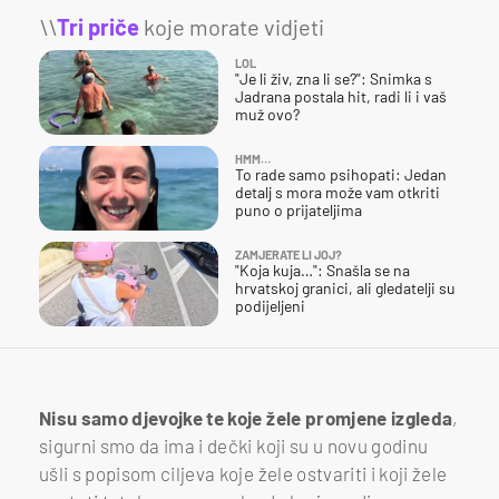
\\
Tri priče
koje morate vidjeti
LOL
"Je li živ, zna li se?": Snimka s
Jadrana postala hit, radi li i vaš
muž ovo?
HMM…
To rade samo psihopati: Jedan
detalj s mora može vam otkriti
puno o prijateljima
ZAMJERATE LI JOJ?
"Koja kuja…": Snašla se na
hrvatskoj granici, ali gledatelji su
podijeljeni
Nisu samo djevojke te koje žele promjene izgleda
,
sigurni smo da ima i dečki koji su u novu godinu
ušli s popisom ciljeva koje žele ostvariti i koji žele