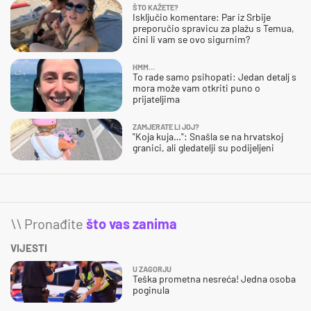
ŠTO KAŽETE?
Isključio komentare: Par iz Srbije
preporučio spravicu za plažu s Temua,
čini li vam se ovo sigurnim?
HMM…
To rade samo psihopati: Jedan detalj s
mora može vam otkriti puno o
prijateljima
ZAMJERATE LI JOJ?
"Koja kuja…": Snašla se na hrvatskoj
granici, ali gledatelji su podijeljeni
\\ Pronađite
što vas zanima
VIJESTI
U ZAGORJU
Teška prometna nesreća! Jedna osoba
poginula