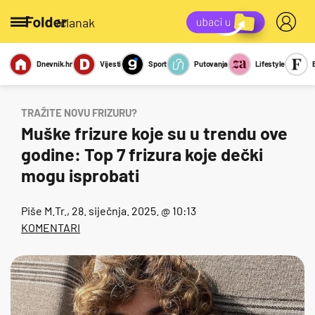
/članak
Dnevnik.hr
Vijesti
Sport
Putovanja
Lifestyle
Viralno
Miks
Kviz
Report
Sexy
TRAŽITE NOVU FRIZURU?
Muške frizure koje su u trendu ove
godine: Top 7 frizura koje dečki
mogu isprobati
Piše
M.Tr.
, 28. siječnja. 2025. @ 10:13
KOMENTARI