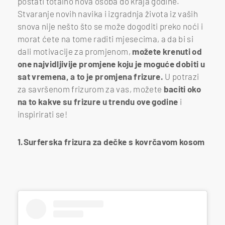
postati totalno nova osoba do kraja godine.
Stvaranje novih navika i izgradnja života iz vaših
snova nije nešto što se može dogoditi preko noći i
morat ćete na tome raditi mjesecima, a da bi si
dali motivacije za promjenom,
možete krenuti od
one najvidljivije promjene koju je moguće dobiti u
sat vremena, a to je promjena frizure.
U potrazi
za savršenom frizurom za vas, možete
baciti oko
na to kakve su frizure u trendu ove godine
i
inspirirati se!
1.Surferska frizura za dečke s kovrčavom kosom