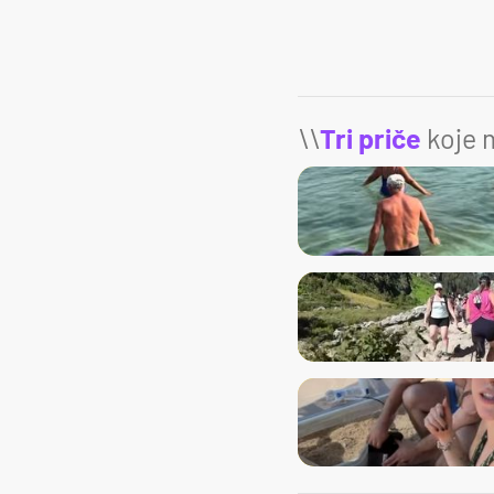
\\
Tri priče
koje m