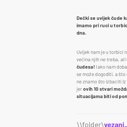
Dečki se uvijek čude k
imamo pri ruci u torbi
dna.
Uvijek nam je u torbici
većina njih ne treba, a
čudesa!
Iako nam dobar 
se može dogoditi, a što
ne znamo što izbaciti i
jer
ovih 10 stvari možda
situacijama biti od po
\\folder\
vezani