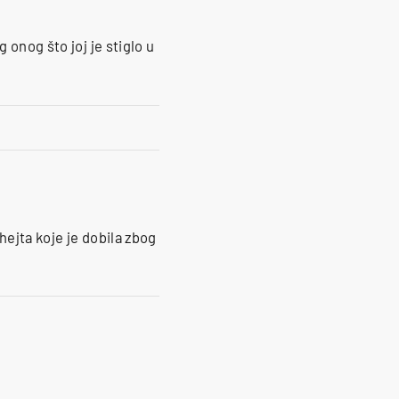
 onog što joj je stiglo u
hejta koje je dobila zbog