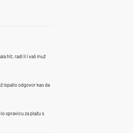
la hit, radi li i vaš muž
ž ispalio odgovor kao da
io spravicu za plažu s