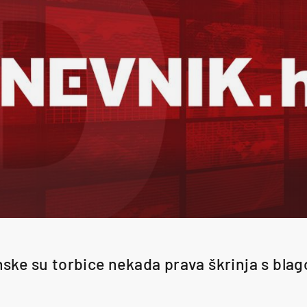
ske su torbice nekada prava škrinja s bla