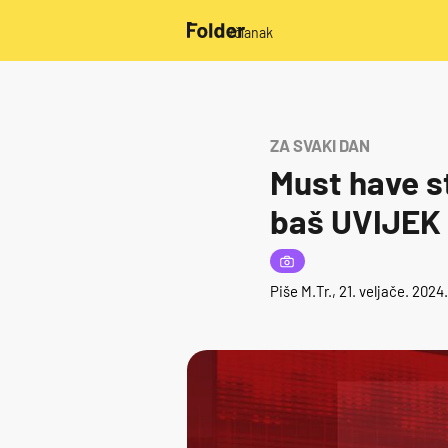
/članak
ZA SVAKI DAN
Must have st
baš UVIJEK i
Piše
M.Tr.
, 21. veljače. 2024