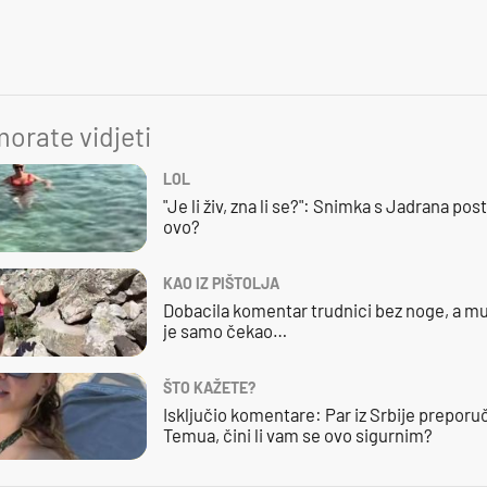
orate vidjeti
LOL
"Je li živ, zna li se?": Snimka s Jadrana posta
ovo?
KAO IZ PIŠTOLJA
Dobacila komentar trudnici bez noge, a mu
je samo čekao…
ŠTO KAŽETE?
Isključio komentare: Par iz Srbije preporuč
Temua, čini li vam se ovo sigurnim?