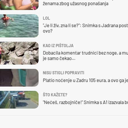
ženama zbog užasnog ponašanja
LOL
"Je li živ, zna li se?": Snimka s Jadrana posta
ovo?
KAO IZ PIŠTOLJA
Dobacila komentar trudnici bez noge, a mu
je samo čekao…
NISU STIGLI POPRAVITI
Platio noćenje u Zadru 105 eura, a ovo ga 
ŠTO KAŽETE?
"Nećeš, razbojniče!" Snimka s A1 izazvala 