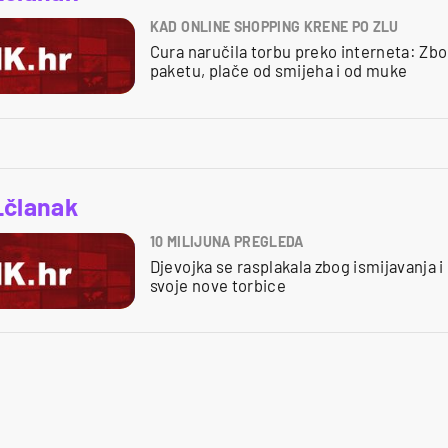
KAD ONLINE SHOPPING KRENE PO ZLU
Cura naručila torbu preko interneta: Zbog
paketu, plače od smijeha i od muke
_članak
10 MILIJUNA PREGLEDA
Djevojka se rasplakala zbog ismijavanja i 
svoje nove torbice