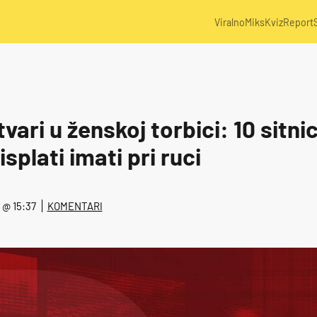
Viralno
Miks
Kviz
Report
vari u ženskoj torbici: 10 sitni
splati imati pri ruci
. @ 15:37
KOMENTARI