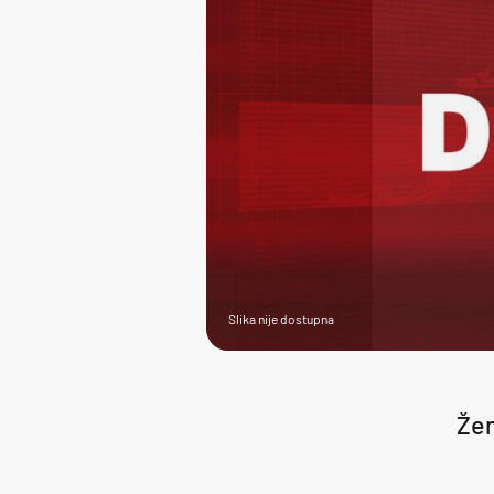
Slika nije dostupna
Žen