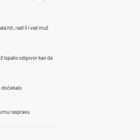
la hit, radi li i vaš muž
ž ispalio odgovor kao da
je dočekalo
burnu raspravu