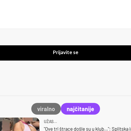
Prijavite se
viralno
najčitanije
UŽAS…
"Ove tri štrace došle su u klub…": Splitska 