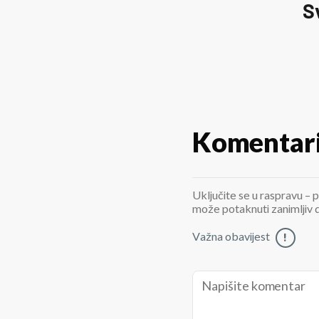
S
Komentar
Uključite se u raspravu – p
može potaknuti zanimljiv di
Važna obavijest
!