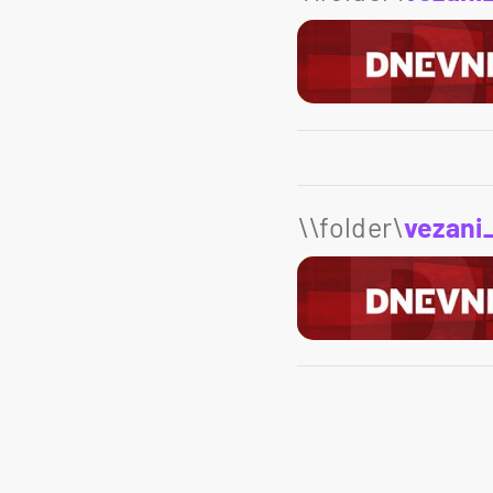
\\folder\
vezani