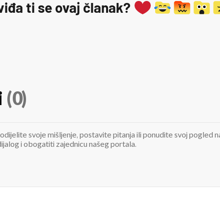
viđa ti se ovaj članak?
i
(0)
odijelite svoje mišljenje, postavite pitanja ili ponudite svoj pogle
jalog i obogatiti zajednicu našeg portala.