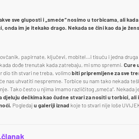
akve sve gluposti i „smeće“ nosimo u torbicama, ali kada
ci, onda im je itekako drago. Nekada se čini kao da je žen
 novčanik, papirnate, ključevi, mobitel…i tisuću i jedna drug
li kada dođe trenutak kada zatrebaju, mi smo spremni.
Cure 
dio tih stvari ne treba, volimo
biti pripremljene za sve tr
 će nas uhvatiti nespremne. Torbice su nam tako nekada teš
z nje. Tako često u njima imamo različitog „smeća“. Nekada j
 djeluju dečkima kao čudne stvari za nositi u torbici, ali
moći.
Pogledaj
u galeriji iznad
koje to stvari nije loše UVIJEK
_članak