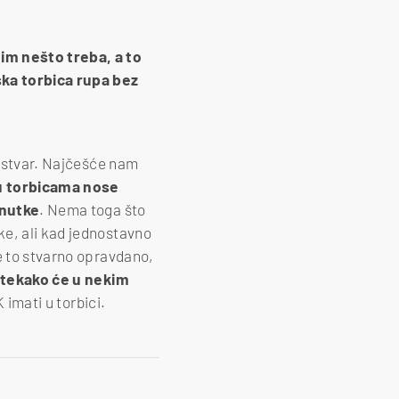
 im nešto treba, a to
ska torbica rupa bez
a stvar. Najčešće nam
u torbicama nose
enutke
. Nema toga što
ke, ali kad jednostavno
e to stvarno opravdano,
 itekako će u nekim
 imati u torbici.