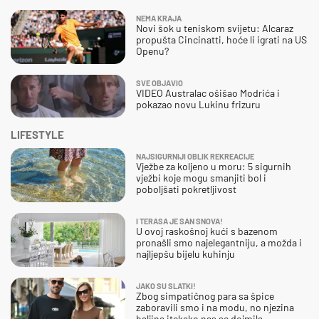
NEMA KRAJA
Novi šok u teniskom svijetu: Alcaraz
propušta Cincinatti, hoće li igrati na US
Openu?
SVE OBJAVIO
VIDEO Australac ošišao Modrića i
pokazao novu Lukinu frizuru
LIFESTYLE
NAJSIGURNIJI OBLIK REKREACIJE
Vježbe za koljeno u moru: 5 sigurnih
vježbi koje mogu smanjiti bol i
poboljšati pokretljivost
I TERASA JE SAN SNOVA!
U ovoj raskošnoj kući s bazenom
pronašli smo najelegantniju, a možda i
najljepšu bijelu kuhinju
JAKO SU SLATKI!
Zbog simpatičnog para sa špice
zaboravili smo i na modu, no njezina
haljina itekako nas se dojmila