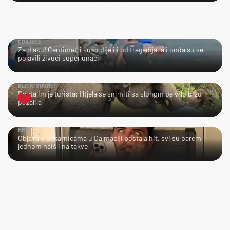
ČOVJEČE…
Za dlaku! Centimetri su ih dijelili od tragedija, ali onda su se
pojavili živući superjunaci
BLISKI SUSRET
Dosta im je turista: Htjela se snimiti sa slonom pa vrlo brzo
požalila
HMM…
Objava o pekarnicama u Dalmaciji postala hit, svi su barem
jednom naišli na takve