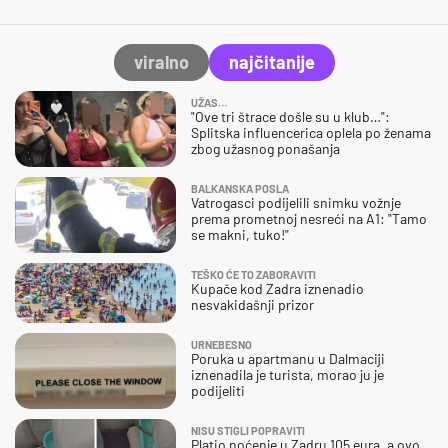
viralno
najčitanije
UŽAS…
"Ove tri štrace došle su u klub…":
Splitska influencerica oplela po ženama
zbog užasnog ponašanja
BALKANSKA POSLA
Vatrogasci podijelili snimku vožnje
prema prometnoj nesreći na A1: "Tamo
se makni, tuko!"
TEŠKO ĆE TO ZABORAVITI
Kupače kod Zadra iznenadio
nesvakidašnji prizor
URNEBESNO
Poruka u apartmanu u Dalmaciji
iznenadila je turista, morao ju je
podijeliti
NISU STIGLI POPRAVITI
Platio noćenje u Zadru 105 eura, a ovo