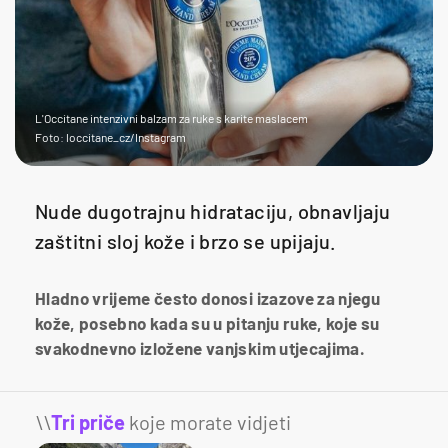
L'Occitane intenzivni balzam za ruke s karite maslacem
Foto: loccitane_cz/Instagram
Nude dugotrajnu hidrataciju, obnavljaju
zaštitni sloj kože i brzo se upijaju.
Hladno vrijeme često donosi izazove za njegu
kože, posebno kada su u pitanju ruke, koje su
svakodnevno izložene vanjskim utjecajima.
\\
Tri priče
koje morate vidjeti