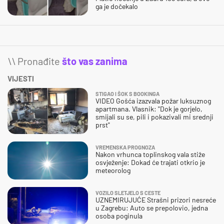
ga je dočekalo
\\ Pronađite
što vas zanima
VIJESTI
STIGAO I ŠOK S BOOKINGA
VIDEO Gošća izazvala požar luksuznog
apartmana. Vlasnik: "Dok je gorjelo,
smijali su se, pili i pokazivali mi srednji
prst"
VREMENSKA PROGNOZA
Nakon vrhunca toplinskog vala stiže
osvježenje: Dokad će trajati otkrio je
meteorolog
VOZILO SLETJELO S CESTE
UZNEMIRUJUĆE Strašni prizori nesreće
u Zagrebu: Auto se prepolovio, jedna
osoba poginula