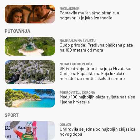
NASLJEDNIK
Postavila mu je važno pitanje, a
odgovor ju je jako iznenadio
PUTOVANJA
NAJMANJA NA SVIJETU
Čudo prirode: Predivna pješčana plaža
na 100 metara od mora
NEDALEKO OD PLOČA
Skriveni vojni tuneli na jugu Hrvatske:
Omiljena kupališta na koja lokalci u
miru dolaze roniti i skakati u more
POKROVITELJ CORONA
Među 100 najboljih plaža svijeta našla se
i jedna hrvatska
SPORT
ODLAZI
Umirovila se jedna od najboljih skijašica
novog doba