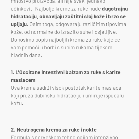
mnoštvo proizvoda, ali nije svaki jednako
učinkovit. Najbolje kreme za ruke nude
dugotrajnu
hidrataciju, obnavljaju zaštitni sloj kože i brzo se
upijaju.
Osim toga, odgovaraju različitim tipovima
kože, od normalne do izrazito suhe i osjetljive.
Donosimo popis najboljih krema za ruke koje će
vam pomoći u borbi s suhim rukama tijekom
hladnih dana.
1. L'Occitane intenzivni balzam za ruke s karite
maslacem
Ova krema sadrži visok postotak karite maslaca
koji pruža dubinsku hidrataciju i umiruje ispucalu
kožu.
L'Occitane intenzivni balzam za ruke s karite maslacem
Foto: loccitane_cz/Instagram
2. Neutrogena krema za ruke i nokte
Formula s norveškom tehnologijom intenzivno