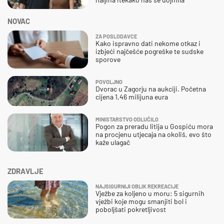
NOVAC
ZA POSLODAVCE
Kako ispravno dati nekome otkaz i
izbjeći najčešće pogreške te sudske
sporove
POVOLJNO
Dvorac u Zagorju na aukciji. Početna
cijena 1,46 milijuna eura
MINISTARSTVO ODLUČILO
Pogon za preradu litija u Gospiću mora
na procjenu utjecaja na okoliš, evo što
kaže ulagač
ZDRAVLJE
NAJSIGURNIJI OBLIK REKREACIJE
Vježbe za koljeno u moru: 5 sigurnih
vježbi koje mogu smanjiti bol i
poboljšati pokretljivost