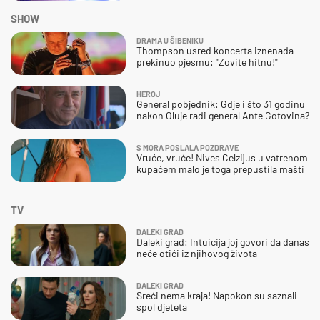
SHOW
DRAMA U ŠIBENIKU
Thompson usred koncerta iznenada
prekinuo pjesmu: "Zovite hitnu!"
HEROJ
General pobjednik: Gdje i što 31 godinu
nakon Oluje radi general Ante Gotovina?
S MORA POSLALA POZDRAVE
Vruće, vruće! Nives Celzijus u vatrenom
kupaćem malo je toga prepustila mašti
TV
DALEKI GRAD
Daleki grad: Intuicija joj govori da danas
neće otići iz njihovog života
DALEKI GRAD
Sreći nema kraja! Napokon su saznali
spol djeteta