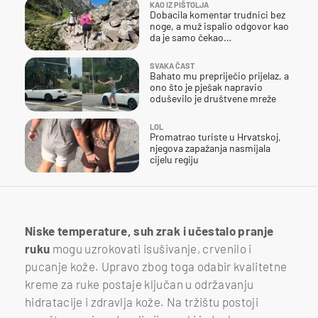
KAO IZ PIŠTOLJA
Dobacila komentar trudnici bez
noge, a muž ispalio odgovor kao
da je samo čekao…
SVAKA ČAST
Bahato mu prepriječio prijelaz, a
ono što je pješak napravio
oduševilo je društvene mreže
LOL
Promatrao turiste u Hrvatskoj,
njegova zapažanja nasmijala
cijelu regiju
Niske temperature, suh zrak i učestalo pranje
ruku
mogu uzrokovati isušivanje, crvenilo i
pucanje kože. Upravo zbog toga odabir kvalitetne
kreme za ruke postaje ključan u održavanju
hidratacije i zdravlja kože. Na tržištu postoji