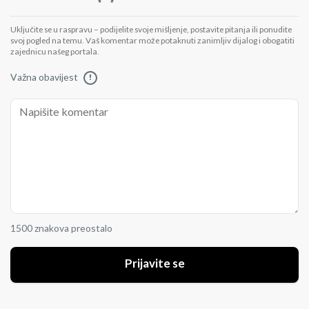
Uključite se u raspravu – podijelite svoje mišljenje, postavite pitanja ili ponudite
svoj pogled na temu. Vaš komentar može potaknuti zanimljiv dijalog i obogatiti
zajednicu našeg portala.
Važna obavijest
!
1500 znakova preostalo
Prijavite se