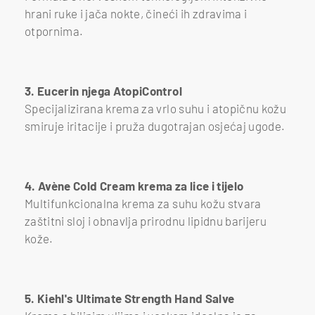
hrani ruke i jača nokte, čineći ih zdravima i
otpornima.
Neutrogena krema za ruke i nokte
Foto: DM web shop/Screenshot
3. Eucerin njega AtopiControl
Specijalizirana krema za vrlo suhu i atopičnu kožu
smiruje iritacije i pruža dugotrajan osjećaj ugode.
Eucerin njega AtopiControl
Foto: Eucerin web shop/Screenshot
4. Avène Cold Cream krema za lice i tijelo
Multifunkcionalna krema za suhu kožu stvara
zaštitni sloj i obnavlja prirodnu lipidnu barijeru
kože.
Avène Cold Cream krema za lice i tijelo
Foto: DM web shop/Screenshot
5. Kiehl's Ultimate Strength Hand Salve