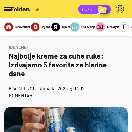
/članak
Dnevnik.hr
Vijesti
Sport
Putovanja
Lifestyle
Viralno
Miks
Kviz
Report
Sexy
IDEALNE!
Najbolje kreme za suhe ruke:
Izdvajamo 5 favorita za hladne
dane
Piše
N. L.
, 01. listopada. 2025. @ 14:12
KOMENTARI