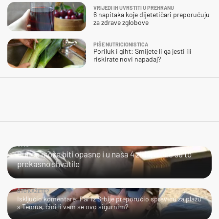
VRIJEDI IH UVRSTITI U PREHRANU
6 napitaka koje dijetetičari preporučuju
za zdrave zglobove
PIŠE NUTRICIONISTICA
Poriluk i giht: Smijete li ga jesti ili
riskirate novi napadaj?
JAO...
Sunce može biti opasno i u naša 4 zida, a one su to
prekasno shvatile
ŠTO KAŽETE?
Isključio komentare: Par iz Srbije preporučio spravicu za plažu
s Temua, čini li vam se ovo sigurnim?