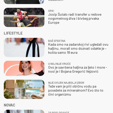
OPA!
Josip Šutalo radi transfer u redove
nogometnog diva i bivšeg prvaka
Europe
LIFESTYLE
BAŠ EFEKTNA
Kada smo na zadarskoj rivi ugledali ovu
haljinu, morali smo doznati odakle je –
košta samo 18 eura
U NOJ NIJE VRUĆE
Ovo je savršena haljina za ljeto i more -
nosi je i Bojana Gregorić Vejzović
NIJE UVIJEK NAJBOLJI IZBOR
Teže vam je piti običnu vodu pa
posežete za mineralnom? Evo što to
čini organizmu
NOVAC
ZA POSLODAVCE