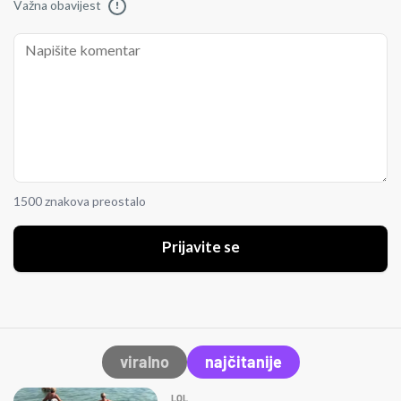
Važna obavijest
!
1500 znakova preostalo
Prijavite se
viralno
najčitanije
LOL