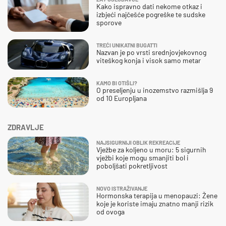
Kako ispravno dati nekome otkaz i
izbjeći najčešće pogreške te sudske
sporove
TREĆI UNIKATNI BUGATTI
Nazvan je po vrsti srednjovjekovnog
viteškog konja i visok samo metar
KAMO BI OTIŠLI?
O preseljenju u inozemstvo razmišlja 9
od 10 Europljana
ZDRAVLJE
NAJSIGURNIJI OBLIK REKREACIJE
Vježbe za koljeno u moru: 5 sigurnih
vježbi koje mogu smanjiti bol i
poboljšati pokretljivost
NOVO ISTRAŽIVANJE
Hormonska terapija u menopauzi: Žene
koje je koriste imaju znatno manji rizik
od ovoga