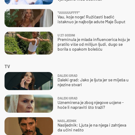
"UUUUUUFFFF"
Vau, koje noge! Ružičasti badić
istaknuo je najbolje adute Maje Šuput
U 27. GODINI
Preminula je mlada influencerica koju je
pratilo više od milijun ljudi, dugo se
borila s opakom bolešću
TV
DALEKI GRAD
Daleki grad: Jako je ljuta jer se miješa u
njezine stvari
DALEKI GRAD
Uznemirena je zbog njegove ucjene -
hoće li napraviti što traži?
NASLJEDNIK
Nasljednik: Ljuta je na njega i zahtjeva
da učini nešto