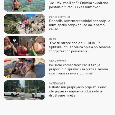
"Je li živ, zna li se?": Snimka s Jadrana
postala hit, radi li i vaš muž ovo?
KAO IZ PIŠTOLJA
Dobacila komentar trudnici bez noge, a
muž ispalio odgovor kao da je samo
čekao…
UŽAS…
"Ove tri štrace došle su u klub…":
Splitska influencerica oplela po ženama
zbog užasnog ponašanja
ŠTO KAŽETE?
Isključio komentare: Par iz Srbije
preporučio spravicu za plažu s Temua,
čini li vam se ovo sigurnim?
SVAKA ČAST
Bahato mu prepriječio prijelaz, a ono
što je pješak napravio oduševilo je
društvene mreže