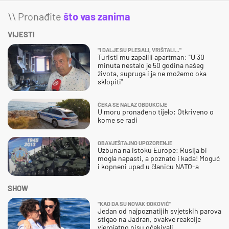
\\ Pronađite
što vas zanima
VIJESTI
"I DALJE SU PLESALI, VRIŠTALI..."
Turisti mu zapalili apartman: "U 30
minuta nestalo je 50 godina našeg
života, supruga i ja ne možemo oka
sklopiti"
ČEKA SE NALAZ OBDUKCIJE
U moru pronađeno tijelo: Otkriveno o
kome se radi
OBAVJEŠTAJNO UPOZORENJE
Uzbuna na istoku Europe: Rusija bi
mogla napasti, a poznato i kada! Moguć
i kopneni upad u članicu NATO-a
SHOW
"KAO DA SU NOVAK ĐOKOVIĆ"
Jedan od najpoznatijih svjetskih parova
stigao na Jadran, ovakve reakcije
vjerojatno nisu očekivali