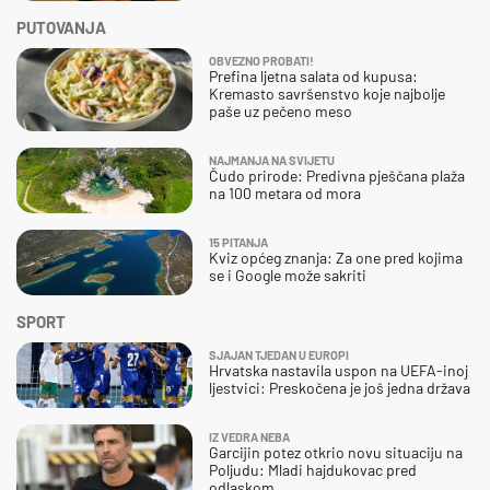
PUTOVANJA
OBVEZNO PROBATI!
Prefina ljetna salata od kupusa:
Kremasto savršenstvo koje najbolje
paše uz pečeno meso
NAJMANJA NA SVIJETU
Čudo prirode: Predivna pješčana plaža
na 100 metara od mora
15 PITANJA
Kviz općeg znanja: Za one pred kojima
se i Google može sakriti
SPORT
SJAJAN TJEDAN U EUROPI
Hrvatska nastavila uspon na UEFA-inoj
ljestvici: Preskočena je još jedna država
IZ VEDRA NEBA
Garcijin potez otkrio novu situaciju na
Poljudu: Mladi hajdukovac pred
odlaskom