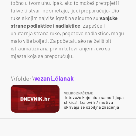
točno u tvom uhu. Ipak, ako to možeš pretrpjeti i
takve ti stvari ne smetaju, ljudi preporučuju. Dio
ruke s kojim najviše igraš na sigurno su
vanjske
strane podlaktice i nadlaktice
. Zapešće i
unutarnja strana ruke, pogotovo nadlaktice, mogu
malo više boljeti. Za početak, ako ne želiš biti
istraumatizirana prvim tetoviranjem, ovo su
mjesta koja se preporučuju.
\\folder\
vezani_članak
VELIKO ZNAČENJE
Tetovaže koje nisu samo 'lijepa
slikica': Iza ovih 7 motiva
skrivaju se ozbiljna značenja