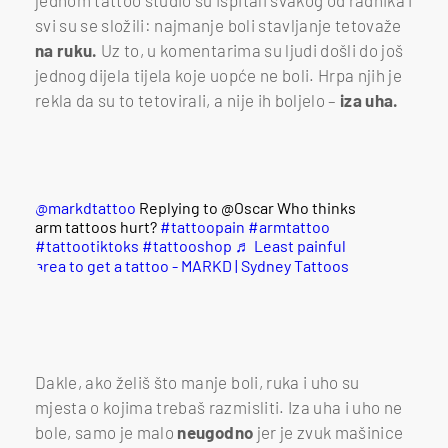
svi su se složili: najmanje boli stavljanje tetovaže
na ruku.
Uz to, u komentarima su ljudi došli do još
jednog dijela tijela koje uopće ne boli. Hrpa njih je
rekla da su to tetovirali, a nije ih boljelo –
iza uha.
@markdtattoo
Replying to @Oscar Who thinks
arm tattoos hurt?
#tattoopain
#armtattoo
#tattootiktoks
#tattooshop
♬ Least painful
area to get a tattoo - MARKD | Sydney Tattoos
Dakle, ako želiš što manje boli, ruka i uho su
mjesta o kojima trebaš razmisliti. Iza uha i uho ne
bole, samo je malo
neugodno
jer je zvuk mašinice