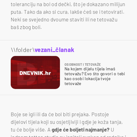
toleranciju na bol od dečki, što je dokazano milijun
puta. Tako da ako si cura, lakše ćeš se i tetovirati.
Neki se svejedno dvoume staviti ili ne tetovažu
baš zbog boli.
\\folder\
vezani_članak
OSOBNOST I TETOVAŽE
Na kojem dijelu tijela imaš
tetovažu? Evo što govori o tebi
kao osobi lokacija tvoje
tetovaže
Boje se igli ili da će bol biti prejaka. Postoje
dijelovi tijela koji su osjetljiviji i gdje je koža tanja,
tu će bolje više. A
gdje će boljeti najmanje?
U
jednom tattoo studio su ispitali svakog od radnika i