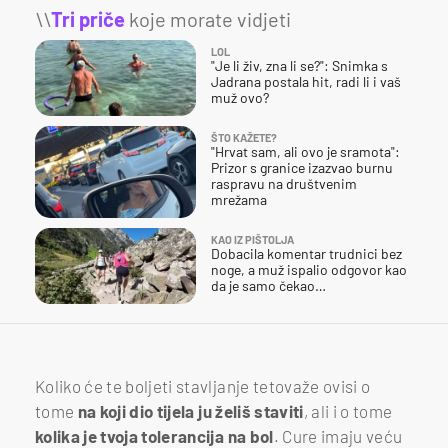
\\
Tri priče
koje morate vidjeti
LOL
"Je li živ, zna li se?": Snimka s
Jadrana postala hit, radi li i vaš
muž ovo?
ŠTO KAŽETE?
"Hrvat sam, ali ovo je sramota":
Prizor s granice izazvao burnu
raspravu na društvenim
mrežama
KAO IZ PIŠTOLJA
Dobacila komentar trudnici bez
noge, a muž ispalio odgovor kao
da je samo čekao…
Koliko će te boljeti stavljanje tetovaže ovisi o
tome
na koji dio tijela ju želiš staviti
, ali i o tome
kolika je tvoja tolerancija na bol
. Cure imaju veću