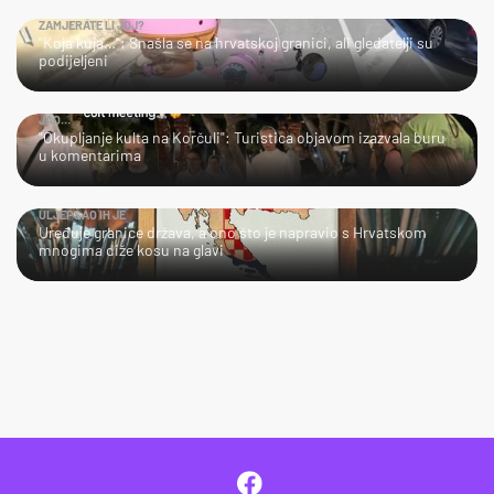
ZAMJERATE LI JOJ?
"Koja kuja…": Snašla se na hrvatskoj granici, ali gledatelji su
podijeljeni
JAO…
"Okupljanje kulta na Korčuli": Turistica objavom izazvala buru
u komentarima
ULJEPŠAO IH JE
Uređuje granice država, a ono što je napravio s Hrvatskom
mnogima diže kosu na glavi