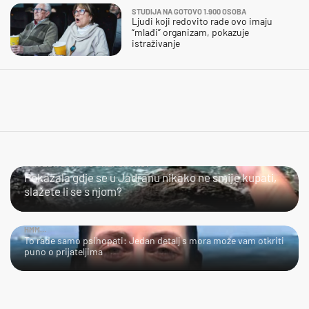
STUDIJA NA GOTOVO 1.900 OSOBA
Ljudi koji redovito rade ovo imaju
“mlađi” organizam, pokazuje
istraživanje
SLIJEDITE LI OVU PREPORUKU?
Pokazala gdje se u Jadranu nikako ne smije kupati,
slažete li se s njom?
HMM…
To rade samo psihopati: Jedan detalj s mora može vam otkriti
puno o prijateljima