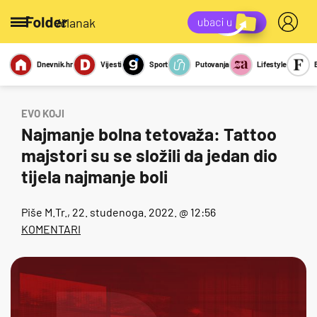
/članak
Dnevnik.hr
Vijesti
Sport
Putovanja
Lifestyle
Viralno
Miks
Kviz
Report
Sexy
EVO KOJI
Najmanje bolna tetovaža: Tattoo
majstori su se složili da jedan dio
tijela najmanje boli
Piše
M.Tr.
, 22. studenoga. 2022. @ 12:56
KOMENTARI