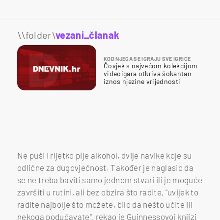
\\folder\
vezani_članak
KOD NJEGA SE IGRAJU SVE IGRICE
Čovjek s najvećom kolekcijom
videoigara otkriva šokantan
iznos njezine vrijednosti
Ne puši i rijetko pije alkohol, dvije navike koje su
odlične za dugovječnost. Također je naglasio da
se ne treba baviti samo jednom stvari ili je moguće
završiti u rutini, ali bez obzira što radite, "uvijek to
radite najbolje što možete, bilo da nešto učite ili
nekoga podučavate", rekao je Guinnessovoj knjizi