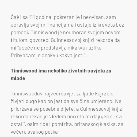
Čak i sa 111 godina, pokretan je i neovisan, sam
upravlja svojim financijama i ustaje iz kreveta bez
pomoći. Tinniswood je neumoran svojom novom
titulom, govoreći Guinnessovoj knjizi rekorda da
mi "uopće ne predstavlja nikakvu razliku.
Prihvaćam je onakvu kakva jest.".
Tinniswood ima nekoliko životnih savjeta za
mlade
Tinniswoodov najveći savjet za ljude koji žele
živjeti dugo kao on jest da sve čine umjereno. Ne
pridržava se posebne dijete, a Guinnessovoj knjizi
rekorda rekao je "Jedem ono što mi daju, kao i svi
ostali", osim ribe i pomfrita, britanskog klasika, za
večeru svakog petka.