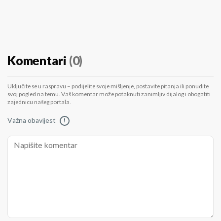
Komentari
(0)
Uključite se u raspravu – podijelite svoje mišljenje, postavite pitanja ili ponudite
svoj pogled na temu. Vaš komentar može potaknuti zanimljiv dijalog i obogatiti
zajednicu našeg portala.
Važna obavijest
!