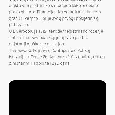
uništavale poštanske sandučiće kako bi dobile
pravo glasa, a Titanic je bio registriran u lučkom
gradu Liverpoolu prije svog prvog i posljednjeg
putovanja.
U Liverpoolu je 1912. također registrirano rođenje
Johna Tinniswooda, koji je upravo postao
najstariji muškarac na svijetu.
Tinniswood, koji živi u Southportu u Velikoj
Britaniji, rođen je 26. kolovoza 1912. godine, što ga
čini starim 111 godina i 226 dana.