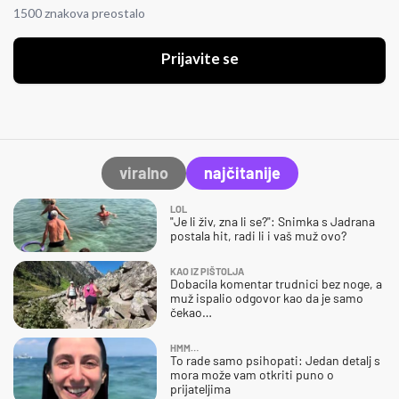
1500 znakova preostalo
Prijavite se
viralno
najčitanije
LOL
"Je li živ, zna li se?": Snimka s Jadrana
postala hit, radi li i vaš muž ovo?
KAO IZ PIŠTOLJA
Dobacila komentar trudnici bez noge, a
muž ispalio odgovor kao da je samo
čekao…
HMM…
To rade samo psihopati: Jedan detalj s
mora može vam otkriti puno o
prijateljima