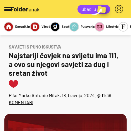
/članak
Dnevnik.hr
Vijesti
Sport
Putovanja
Lifestyle
Viralno
Miks
Kviz
Report
Sexy
SAVJETI S PUNO ISKUSTVA
Najstariji čovjek na svijetu ima 111,
a ovo su njegovi savjeti za dug i
sretan život
Piše
Marko Antonio Mitak
, 18. travnja. 2024. @ 11:36
KOMENTARI