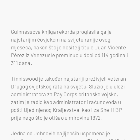
Guinnessova knjiga rekorda proglasila ga je
najstarijim čovjekom na svijetu ranije ovog
mjeseca, nakon što je nositelj titule Juan Vicente
Pérez iz Venezuele preminuo u dobi od 114 godina i
311 dana.
Tinniswood je također najstariji preživjeli veteran
Drugog svjetskog rata na svijetu. Služio je u ulozi
administratora za Pay Corps britanske vojske,
zatim je radio kao administrator i računovođa u
pošti Ujedinjenog Kraljevstva, kao i za Shell i BP
prije nego što je otišao u mirovinu 1972.
Jedna od Johnovih najljepših uspomena je