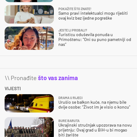
POKAŽITE ŠTO ZNATE!
Samo pravi intelektualci mogu riješiti
ovaj kviz bez ijedne pogreške
JESTE LI PROBALI?
Turisticu oduševila ponuda u
Primoštenu: "Oni su puno pametniji od
nas"
\\ Pronađite
što vas zanima
VIJESTI
DRAMA U RIJECI
Urušio se balkon kuće, na njemu bile
dvije osobe: "Život im je visio o koncu"
BURE BARUTA
Ukrajinski stručnjak upozorava na novu
prijetnju: Ovaj grad u BiH-u bi mogao
biti žarište