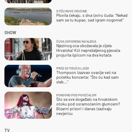
STIŽU NOVE VRUĆINE
Plovila čekaju, s dna izviru čuda: "Nekad
sam se tu kupao, sad igram nogomet"
SHOW
ČUVA USPOMENU NA NJEGA
Njezinog oca obožavala je cijela
Hrvatska! Kći neprežaljenog pjevača
projurila špicom na dva kotača
PRED 20 TISUĆA LJUDI
Thompson izazvao ovacije već na
početku koncerta: "Što ću kad sam
slab..."
PONOVNO POD POVEĆALOM
Što se sve događalo na hrvatskom
otoku pod osramoćenim glumcem?
Bizarni prizori i danas izazivaju
nevjericu
TV