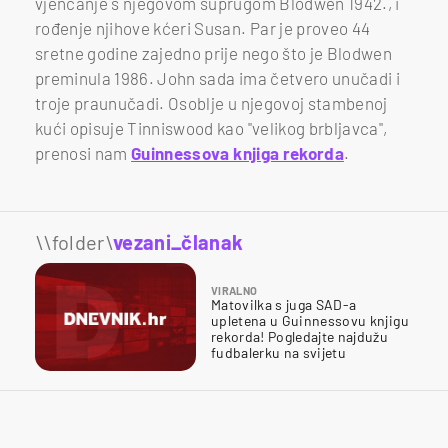
vjenčanje s njegovom suprugom Blodwen 1942., i
rođenje njihove kćeri Susan. Par je proveo 44
sretne godine zajedno prije nego što je Blodwen
preminula 1986. John sada ima četvero unučadi i
troje praunučadi. Osoblje u njegovoj stambenoj
kući opisuje Tinniswood kao "velikog brbljavca",
prenosi nam
Guinnessova knjiga rekorda
.
\\folder\
vezani_članak
VIRALNO
Matovilka s juga SAD-a
upletena u Guinnessovu knjigu
rekorda! Pogledajte najdužu
fudbalerku na svijetu