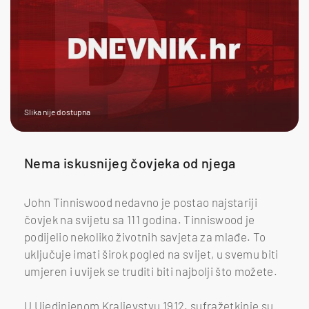
Slika nije dostupna
Nema iskusnijeg čovjeka od njega
John Tinniswood nedavno je postao najstariji
čovjek na svijetu sa 111 godina. Tinniswood je
podijelio nekoliko životnih savjeta za mlađe. To
uključuje imati širok pogled na svijet, u svemu biti
umjeren i uvijek se truditi biti najbolji što možete.
U Ujedinjenom Kraljevstvu 1912. sufražetkinje su