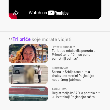
\\
Tri priče
koje morate vidjeti
JESTE LI PROBALI?
Turisticu oduševila ponuda u
Primoštenu: "Oni su puno
pametniji od nas"
IMPRESIVNO!
Scena iz Srbije fascinirala
društvene mreže! Pogledajte
neobičnog ljubimca
ZANIMLJIVO
Registracija iz SAD-a postala hit
u Hrvatskoj! Pogledajte zašto