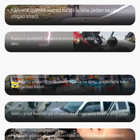
JAO...
Kamera snimila napad na biciklista, jadan se nije
stigao snaći
NIJE IM LAKO
Radnici podijelili šokantne snimke s gradilišta, stvarno im nije
lako
KAKVA SNALAŽLJIVOST!
U Sarajevu uhvatili neobičnog lopova na djelu, pogledajte kako
je opljačkao kiosk
ČOVJEČE...
Izletio pred kamion pa shvatio da je napravio kobnu pogrešku
SLIJEDITE LI OVU PREPORUKU?
Pokazala gdje se u Jadranu nikako ne smije kupati, slažete li