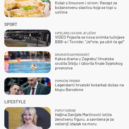
Kolač s limunom i sirom: Recept za
božanstvenu slasticu koja se topi u
ustima
SPORT
CIPELARILI GA DOK JE LEŽAO
VIDEO Pojavila se nova snimka tučnjave
BBB-a i Torcide: "Je*ote, pa ubit će ga!"
DRAMATIČAN PREOKRET
Kakva drama u Zagrebu! Hrvatska
srušila Srbiju i izborila finale Svjetskog
prvenstva
POMOĆNI TRENER
Legendarni hrvatski košarkaš došao na
klupu Barcelone
LIFESTYLE
POPUT SIRENE
Haljina Danijele Martinović ističe
ženstvenu figuru, a savršena je za
večernji izlazak na moru