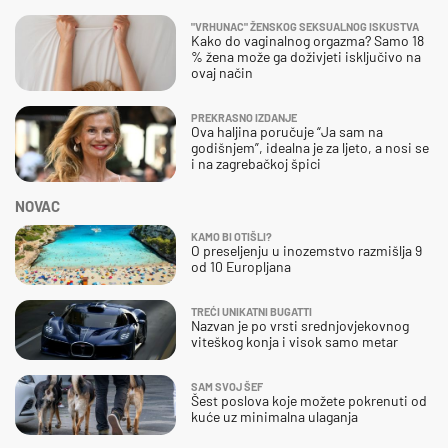
"VRHUNAC" ŽENSKOG SEKSUALNOG ISKUSTVA
Kako do vaginalnog orgazma? Samo 18
% žena može ga doživjeti isključivo na
ovaj način
PREKRASNO IZDANJE
Ova haljina poručuje “Ja sam na
godišnjem”, idealna je za ljeto, a nosi se
i na zagrebačkoj špici
NOVAC
KAMO BI OTIŠLI?
O preseljenju u inozemstvo razmišlja 9
od 10 Europljana
TREĆI UNIKATNI BUGATTI
Nazvan je po vrsti srednjovjekovnog
viteškog konja i visok samo metar
SAM SVOJ ŠEF
Šest poslova koje možete pokrenuti od
kuće uz minimalna ulaganja