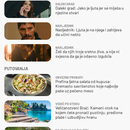
DALEKI GRAD
Daleki grad: Jako je ljuta jer se miješa u
njezine stvari
NASLJEDNIK
Nasljednik: Ljuta je na njega i zahtjeva
da učini nešto
NASLJEDNIK
Želi da njih troje sretno žive, a nije ni
svjesna da ga je odavno izgubila
PUTOVANJA
OBVEZNO PROBATI!
Prefina ljetna salata od kupusa:
Kremasto savršenstvo koje najbolje
paše uz pečeno meso
VODIČ PO OTOKU
Veličanstveni Brač: Kameni otok na
kojem ćete pronaći pustinju, predivne
plaže i uzbudljivu hranu