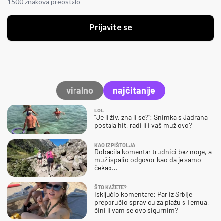
1500 znakova preostalo
Prijavite se
viralno
najčitanije
LOL
"Je li živ, zna li se?": Snimka s Jadrana
postala hit, radi li i vaš muž ovo?
KAO IZ PIŠTOLJA
Dobacila komentar trudnici bez noge, a
muž ispalio odgovor kao da je samo
čekao…
ŠTO KAŽETE?
Isključio komentare: Par iz Srbije
preporučio spravicu za plažu s Temua,
čini li vam se ovo sigurnim?