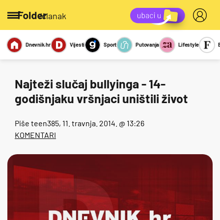
/članak
Dnevnik.hr
Vijesti
Sport
Putovanja
Lifestyle
Viralno
Miks
Kviz
Report
Sexy
Najteži slučaj bullyinga - 14-
godišnjaku vršnjaci uništili život
Piše
teen385
, 11. travnja. 2014. @ 13:26
KOMENTARI