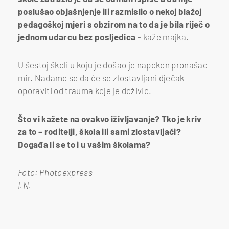
poslušao objašnjenje ili razmislio o nekoj blažoj
pedagoškoj mjeri s obzirom na to da je bila riječ o
jednom udarcu bez posljedica
- kaže majka.
U šestoj školi u koju je došao je napokon pronašao
mir. Nadamo se da će se zlostavljani dječak
oporaviti od trauma koje je doživio.
Što vi kažete na ovakvo iživljavanje? Tko je kriv
za to – roditelji, škola ili sami zlostavljači?
Događa li se to i u vašim školama?
Foto: Photoexpress
I.N.