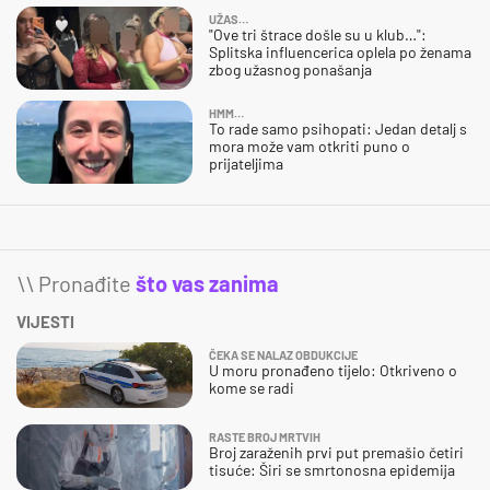
UŽAS…
"Ove tri štrace došle su u klub…":
Splitska influencerica oplela po ženama
zbog užasnog ponašanja
HMM…
To rade samo psihopati: Jedan detalj s
mora može vam otkriti puno o
prijateljima
\\ Pronađite
što vas zanima
VIJESTI
ČEKA SE NALAZ OBDUKCIJE
U moru pronađeno tijelo: Otkriveno o
kome se radi
RASTE BROJ MRTVIH
Broj zaraženih prvi put premašio četiri
tisuće: Širi se smrtonosna epidemija