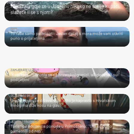
Pokazala gdje se u Jadranu nikako ne smije kupati,
slažete li se s njom?
HMM…
To rade samo psihopati: Jedan detalj s mora može vam otkriti
puno o prijateljima
ZAMJERATE LI JOJ?
"Koja kuja…": Snašla se na hrvatskoj granici, ali gledatelji su
podijeljeni
ULJEPŠAO IH JE
Uređuje granice država, a ono što je napravio s Hrvatskom
mnogima diže kosu na glavi
JESTE LI PROBALI?
Turisticu oduševila ponuda u Primoštenu: "Oni su puno
pametniji od nas"