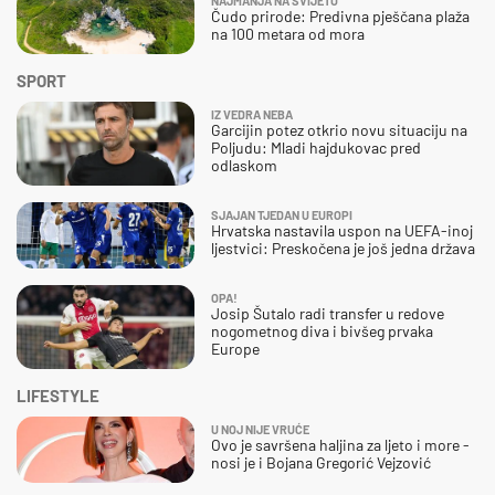
NAJMANJA NA SVIJETU
Čudo prirode: Predivna pješčana plaža
na 100 metara od mora
SPORT
IZ VEDRA NEBA
Garcijin potez otkrio novu situaciju na
Poljudu: Mladi hajdukovac pred
odlaskom
SJAJAN TJEDAN U EUROPI
Hrvatska nastavila uspon na UEFA-inoj
ljestvici: Preskočena je još jedna država
OPA!
Josip Šutalo radi transfer u redove
nogometnog diva i bivšeg prvaka
Europe
LIFESTYLE
U NOJ NIJE VRUĆE
Ovo je savršena haljina za ljeto i more -
nosi je i Bojana Gregorić Vejzović