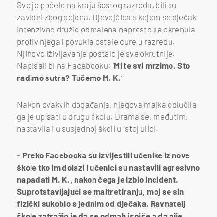
Sve je počelo na kraju šestog razreda, bili su
zavidni zbog ocjena. Djevojčica s kojom se dječak
intenzivno družio odmalena naprosto se okrenula
protiv njega i povukla ostale cure u razredu.
Njihovo iživljavanje postalo je sve okrutnije.
Napisali bi na Facebooku: ‘
Mi te svi mrzimo. Što
radimo sutra? Tučemo M. K.
’
Nakon ovakvih događanja, njegova majka odlučila
ga je upisati u drugu školu. Drama se, međutim,
nastavila i u susjednoj školi u istoj ulici.
-
Preko Facebooka su izvijestili učenike iz nove
škole tko im dolazi i učenici su nastavili agresivno
napadati M. K., nakon čega je izbio incident.
Suprotstavljajući se maltretiranju, moj se sin
fizički sukobio s jednim od dječaka. Ravnatelj
škole zatražio je da se odmah ispiše a da nije