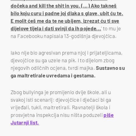
dočeka and kill the shit in you. (...) Ako takneš
bilo koju curu i padne joj dlaka s glave, ubit ću te.
E molit ćeš me da te ne ubijem, izrezat ću ti sve
dijelove tijela i dati svinji da ih pojede...
' to mu je
na Facebooku napisala 13-godišnja djevojčica.
Iako nije bio agresivan prema njoj i prijateljicama,
djevojčice su ga uzele na pik. I to dijelom zbog
njegovih odličnih ocjena, tvrdi majka.
Sustavno su
ga maltretirale uvredama i gestama.
Zbog bullyinga je promijenio dvije škole, ali u
svakoj isti scenarij: djevojčice i dječaci bi ga
vrijeđali, tukli, maltretirali. Ravnatelji škola i
prosvjetna inspekcija nisu ništa poduzeli
piše
Jutarnji list.