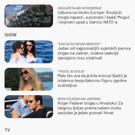
OBAVJEŠTAJNO UPOZORENJE
Uzbuna na istoku Europe: Rusija bi
mogla napasti, a poznato i kada! Moguć
i kopneni upad u članicu NATO-a
SHOW
"KAO DA SU NOVAK ĐOKOVIĆ"
Jedan od najpoznatijih svjetskih parova
stigao na Jadran, ovakve reakcije
vjerojatno nisu očekivali
"VRUĆE JE OVDJE"
Malo tko zna da je bila misica! Badić je
istaknuo besprijekornu figuru zgodne
voditeljice
NOVA ZVIJEZDA NA JADRANU
Roger Federer stigao u Hrvatsku! Za
njegovu ljubav prema našem otoku
zaslužan je jedan poznati Hrvat
TV