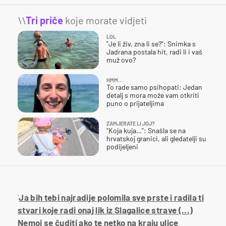
\\
Tri priče
koje morate vidjeti
LOL
"Je li živ, zna li se?": Snimka s
Jadrana postala hit, radi li i vaš
muž ovo?
HMM…
To rade samo psihopati: Jedan
detalj s mora može vam otkriti
puno o prijateljima
ZAMJERATE LI JOJ?
"Koja kuja…": Snašla se na
hrvatskoj granici, ali gledatelji su
podijeljeni
'
Ja bih tebi najradije polomila sve prste i radila ti
stvari koje radi onaj lik iz Slagalice strave (...)
Nemoj se čuditi ako te netko na kraju ulice