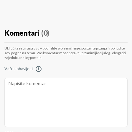
Komentari
(0)
Uključite se u raspravu – podijelite svoje mišljenje, postavite pitanja ili ponudite
svoj pogled na temu. Vaš komentar može potaknuti zanimljiv dijalog i obogatiti
zajednicu našeg portala.
Važna obavijest
!