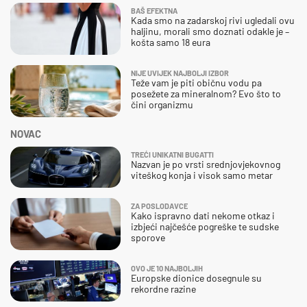
BAŠ EFEKTNA
Kada smo na zadarskoj rivi ugledali ovu
haljinu, morali smo doznati odakle je –
košta samo 18 eura
NIJE UVIJEK NAJBOLJI IZBOR
Teže vam je piti običnu vodu pa
posežete za mineralnom? Evo što to
čini organizmu
NOVAC
TREĆI UNIKATNI BUGATTI
Nazvan je po vrsti srednjovjekovnog
viteškog konja i visok samo metar
ZA POSLODAVCE
Kako ispravno dati nekome otkaz i
izbjeći najčešće pogreške te sudske
sporove
OVO JE 10 NAJBOLJIH
Europske dionice dosegnule su
rekordne razine