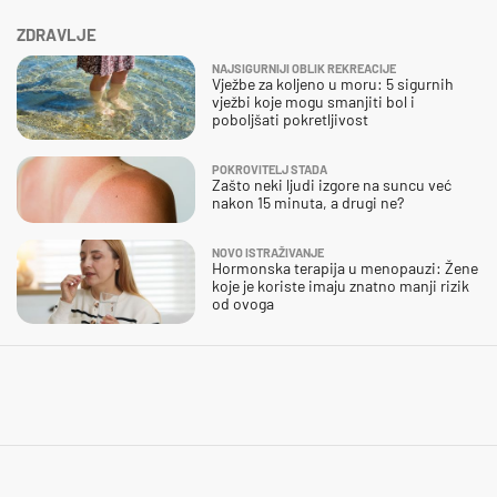
ZDRAVLJE
NAJSIGURNIJI OBLIK REKREACIJE
Vježbe za koljeno u moru: 5 sigurnih
vježbi koje mogu smanjiti bol i
poboljšati pokretljivost
POKROVITELJ STADA
Zašto neki ljudi izgore na suncu već
nakon 15 minuta, a drugi ne?
NOVO ISTRAŽIVANJE
Hormonska terapija u menopauzi: Žene
koje je koriste imaju znatno manji rizik
od ovoga
SLIJEDITE LI OVU PREPORUKU?