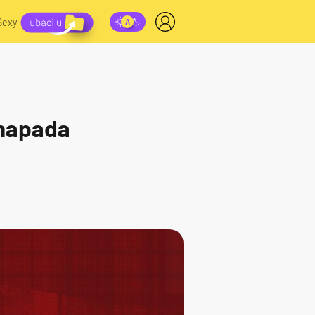
Sexy
x napada