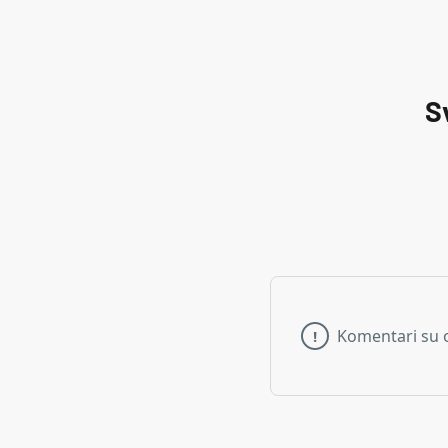
S
Komentari su 
!