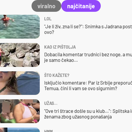
viralno
najčitanije
LOL
"Je li živ, zna li se?": Snimka s Jadrana posta
ovo?
KAO IZ PIŠTOLJA
Dobacila komentar trudnici bez noge, a mu
je samo čekao…
ŠTO KAŽETE?
Isključio komentare: Par iz Srbije preporuč
Temua, čini li vam se ovo sigurnim?
UŽAS…
"Ove tri štrace došle su u klub…": Splitska 
ženama zbog užasnog ponašanja
HMM…