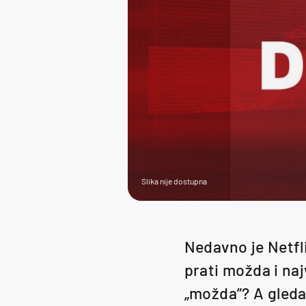
Slika nije dostupna
Nedavno je Netfl
prati možda i naj
„možda”? A gledaj