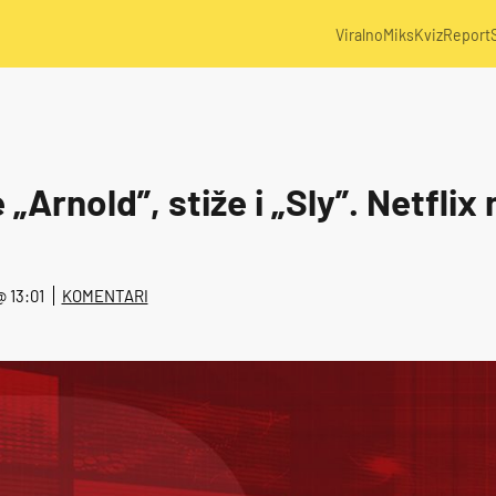
Viralno
Miks
Kviz
Report
 „Arnold”, stiže i „Sly”. Netfli
 @ 13:01
KOMENTARI