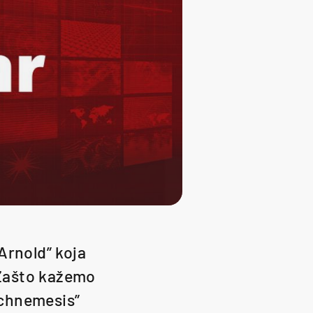
Arnold” koja
. Zašto kažemo
archnemesis”