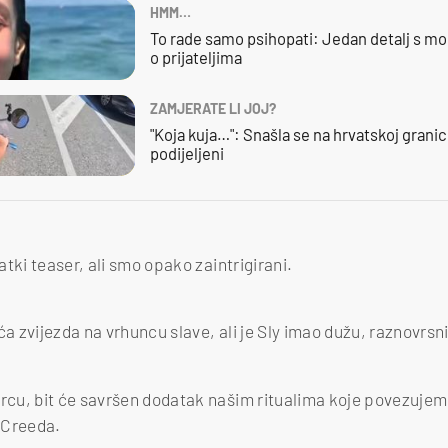
HMM…
To rade samo psihopati: Jedan detalj s mo
o prijateljima
ZAMJERATE LI JOJ?
"Koja kuja…": Snašla se na hrvatskoj granici,
podijeljeni
tki teaser, ali smo opako zaintrigirani.
a zvijezda na vrhuncu slave, ali je Sly imao dužu, raznovrsnij
cu, bit će savršen dodatak našim ritualima koje povezujem
 Creeda.