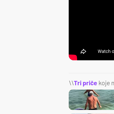
\\
Tri priče
koje m