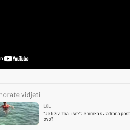
orate vidjeti
LOL
"Je li živ, zna li se?": Snimka s Jadrana posta
ovo?