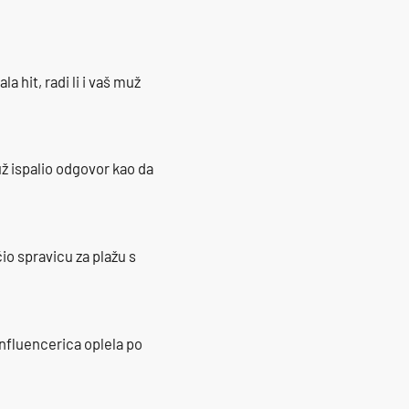
la hit, radi li i vaš muž
ž ispalio odgovor kao da
io spravicu za plažu s
influencerica oplela po