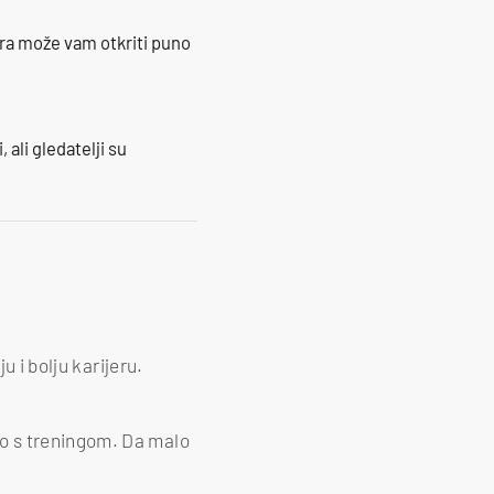
ra može vam otkriti puno
 ali gledatelji su
u i bolju karijeru.
o s treningom. Da malo