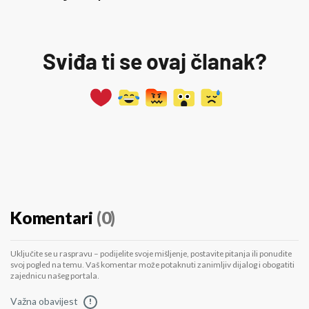
Sviđa ti se ovaj članak?
Komentari
(0)
Uključite se u raspravu – podijelite svoje mišljenje, postavite pitanja ili ponudite
svoj pogled na temu. Vaš komentar može potaknuti zanimljiv dijalog i obogatiti
zajednicu našeg portala.
Važna obavijest
!