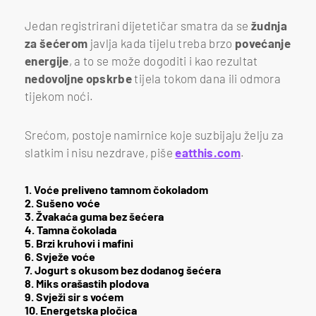
Jedan registrirani dijetetičar smatra da se
žudnja
za šećerom
javlja kada tijelu treba brzo
povećanje
energije
, a to se može dogoditi i kao rezultat
nedovoljne
opskrbe
tijela tokom dana ili odmora
tijekom noći.
Srećom, postoje namirnice koje suzbijaju želju za
slatkim i nisu nezdrave, piše
eatthis.com
.
1. Voće preliveno tamnom čokoladom
2. Sušeno voće
3. Žvakaća guma bez šećera
4. Tamna čokolada
5. Brzi kruhovi i mafini
6. Svježe voće
7. Jogurt s okusom bez dodanog šećera
8. Miks orašastih plodova
9. Svježi sir s voćem
10. Energetska pločica