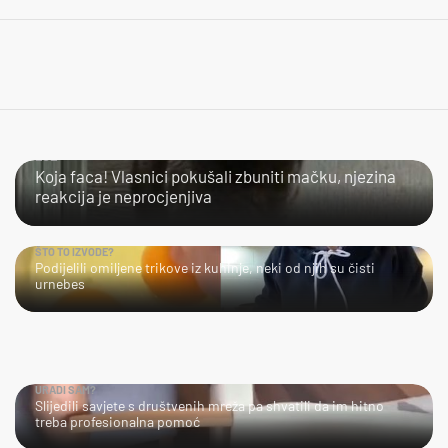
LOL
Koja faca! Vlasnici pokušali zbuniti mačku, njezina
reakcija je neprocjenjiva
ŠTO TO IZVODE?
Podijelili omiljene trikove iz kuhinje, neki od njih su čisti
urnebes
URADI SAM?
Slijedili savjete s društvenih mreža pa shvatili da im hitno
treba profesionalna pomoć