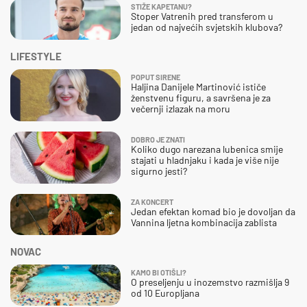
STIŽE KAPETANU?
Stoper Vatrenih pred transferom u
jedan od najvećih svjetskih klubova?
LIFESTYLE
POPUT SIRENE
Haljina Danijele Martinović ističe
ženstvenu figuru, a savršena je za
večernji izlazak na moru
DOBRO JE ZNATI
Koliko dugo narezana lubenica smije
stajati u hladnjaku i kada je više nije
sigurno jesti?
ZA KONCERT
Jedan efektan komad bio je dovoljan da
Vannina ljetna kombinacija zablista
NOVAC
KAMO BI OTIŠLI?
O preseljenju u inozemstvo razmišlja 9
od 10 Europljana