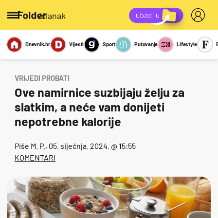
/članak
Dnevnik.hr
Vijesti
Sport
Putovanja
Lifestyle
Viralno
Miks
Kviz
Report
Sexy
VRIJEDI PROBATI
Ove namirnice suzbijaju želju za
slatkim, a neće vam donijeti
nepotrebne kalorije
Piše
M. P.
, 05. siječnja. 2024. @ 15:55
KOMENTARI