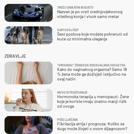
TREĆI UNIKATNI BUGATTI
Nazvan je po vrsti srednjovjekovnog
viteškog konja i visok samo metar
SAM SVOJ ŠEF
Šest poslova koje možete pokrenuti od
kuće uz minimalna ulaganja
ZDRAVLJE
"VRHUNAC" ŽENSKOG SEKSUALNOG ISKUSTVA
Kako do vaginalnog orgazma? Samo 18
% žena može ga doživjeti isključivo na
ovaj način
NOVO ISTRAŽIVANJE
Hormonska terapija u menopauzi: Žene
koje je koriste imaju znatno manji rizik
od ovoga
PIŠE LIJEČNIK
Fibrilacija atrija i prognoza: Koliko se
dugo može živjeti s ovom dijagnozom?