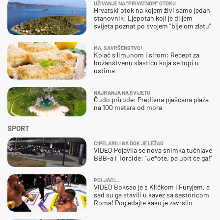
UŽIVANJE NA "PRIVATNOM" OTOKU
Hrvatski otok na kojem živi samo jedan
stanovnik: Ljepotan koji je diljem
svijeta poznat po svojem "bijelom zlatu"
MA, SAVRŠENSTVO!
Kolač s limunom i sirom: Recept za
božanstvenu slasticu koja se topi u
ustima
NAJMANJA NA SVIJETU
Čudo prirode: Predivna pješčana plaža
na 100 metara od mora
SPORT
CIPELARILI GA DOK JE LEŽAO
VIDEO Pojavila se nova snimka tučnjave
BBB-a i Torcide: "Je*ote, pa ubit će ga!"
POLJACI...
VIDEO Boksao je s Kličkom i Furyjem, a
sad su ga stavili u kavez sa šestoricom
Roma! Pogledajte kako je završilo