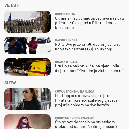
VIJESTI
BURE BARUTA
Ukrajinski stručnjak upozorava na novu
prijetnju: Ovaj grad u BiH-u bi mogao
biti žarište
NAKON SUKOBA
FOTO Ovo je žena (36) osumnjičena za
ubojstvo partnera (71) u Slavoniji
DRAMA U RIJECI
Urušio se balkon kuće, na njemu bile
dvije osobe: "Život im je visio o koncu"
SHOW
ČUVA USPOMENU NA NJEGA
Njezinog oca obožavala je cijela
Hrvatska! Kći neprežaljenog pjevača
projurila špicom na dva kotača
PONOVNO POD POVEĆALOM
Što se sve događalo na hrvatskom
otoku pod osramoćenim glumcem?