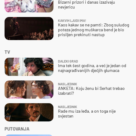
Bizarni prizori i danas izazivaju
nevjericu
KAKVIH LJUDI IMA!
Kaos kakav se ne pamti: Zbog suludog
poteza jednog muškarca bend je bio
prisiljen prekinuti nastup
TV
DALEKI GRAD
Ima tek šest godina, a već je jedan od
najnagrađivanijih dječjih glumaca
NASLJEDNIK
ANKETA: Koju ženu bi Serhat trebao
izabrati?
NASLJEDNIK
Rade mu iza leđa, a on toga nije
svjestan
PUTOVANJA