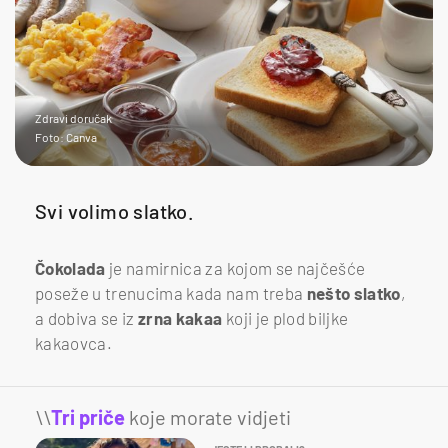
Zdravi doručak
Foto: Canva
Svi volimo slatko.
Čokolada
je namirnica za kojom se najčešće
poseže u trenucima kada nam treba
nešto
slatko
,
a dobiva se iz
zrna
kakaa
koji je plod biljke
kakaovca.
\\
Tri priče
koje morate vidjeti