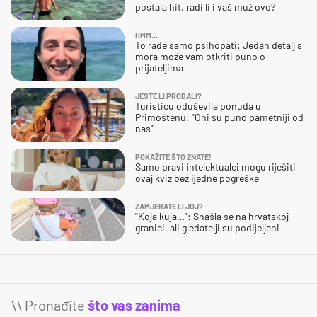
postala hit, radi li i vaš muž ovo?
HMM…
To rade samo psihopati: Jedan detalj s
mora može vam otkriti puno o
prijateljima
JESTE LI PROBALI?
Turisticu oduševila ponuda u
Primoštenu: "Oni su puno pametniji od
nas"
POKAŽITE ŠTO ZNATE!
Samo pravi intelektualci mogu riješiti
ovaj kviz bez ijedne pogreške
ZAMJERATE LI JOJ?
"Koja kuja…": Snašla se na hrvatskoj
granici, ali gledatelji su podijeljeni
\\ Pronađite
što vas zanima