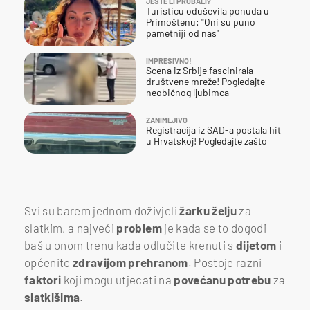
JESTE LI PROBALI?
Turisticu oduševila ponuda u
Primoštenu: "Oni su puno
pametniji od nas"
IMPRESIVNO!
Scena iz Srbije fascinirala
društvene mreže! Pogledajte
neobičnog ljubimca
ZANIMLJIVO
Registracija iz SAD-a postala hit
u Hrvatskoj! Pogledajte zašto
Svi su barem jednom doživjeli
žarku želju
za
slatkim, a najveći
problem
je kada se to dogodi
baš u onom trenu kada odlučite krenuti s
dijetom
i
općenito
zdravijom
prehranom
. Postoje razni
faktori
koji mogu utjecati na
povećanu
potrebu
za
slatkišima
.