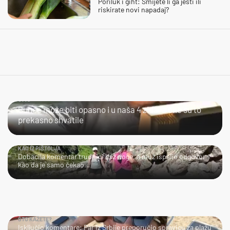
Poriluk i giht: Smijete li ga jesti ili
riskirate novi napadaj?
JAO...
Sunce može biti opasno i u naša 4 zida, a one su to
prekasno shvatile
KAO IZ PIŠTOLJA
Dobacila komentar trudnici bez noge, a muž ispalio odgovor
kao da je samo čekao…
ŠTO KAŽETE?
Isključio komentare: Par iz Srbije preporučio spravicu za plažu