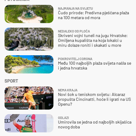
NAJMANJA NA SVIJETU
Čudo prirode: Predivna pješčana plaža
na 100 metara od mora
NEDALEKO OD PLOČA
Skriveni vojni tuneli na jugu Hrvatske:
Omiljena kupališta na koja lokalci u
miru dolaze roniti i skakati u more
POKROVITELJ CORONA
Među 100 najboljih plaža svijeta našla se
i jedna hrvatska
SPORT
NEMA KRAJA
Novi šok u teniskom svijetu: Alcaraz
propušta Cincinatti, hoće li igrati na US
Openu?
ODLAZI
Umirovila se jedna od najboljih skijašica
novog doba