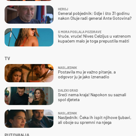
HEROJ
General pobjednik: Gdje i što 31 godinu
nakon Oluje radi general Ante Gotovina?
S MORA POSLALA POZDRAVE
Vruće, vruće! Nives Celzijus u vatrenom
kupaćem malo je toga prepustila mašti
TV
NASLJEDNIK
Postavila mu je važno pitanje, a
odgovor ju je jako iznenadio
DALEKI GRAD
Sreći nema kraja! Napokon su saznali
spol djeteta
NASLJEDNIK
Nasljednik: Čeka ih ispit njihove ljubavi,
ali oboje su spremni na njega
PUTOVANJA