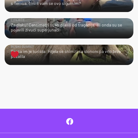
s Temua, čini li vam se ovo sigurnim?
ČOVJEČE…
Za dlaku! Centimetri su ih dijelili od tragedija, ali onda su se
pojavili živući superjunaci
BLISKI SUSRET
Dosta im je turista: Htjela se snimiti sa slonom pa vrlo brzo
požalila