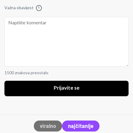
Važna obavijest
!
1500 znakova preostalo
Prijavite se
viralno
najčitanije