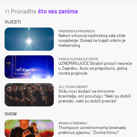
\\ Pronađite
što vas zanima
VIJESTI
VREMENSKA PROGNOZA
Nakon vrhunca toplinskog vala stiže
osvježenje: Dokad će trajati otkrio je
meteorolog
VOZILO SLETJELO S CESTE
UZNEMIRUJUĆE Strašni prizori nesreće
u Zagrebu: Auto se prepolovio, jedna
osoba poginula
JE L' TO IDU IZBORI?
Stižu novi dodaci na mirovine
branitelja, oni poručuju: "Neki su dobili
premalo, neki su dobili previše"
SHOW
DRAMA U ŠIBENIKU
Thompson usred koncerta iznenada
prekinuo pjesmu: "Zovite hitnu!"