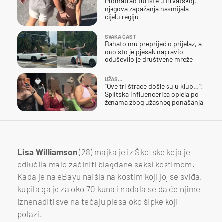
Promatrao turiste u Hrvatskoj,
njegova zapažanja nasmijala
cijelu regiju
SVAKA ČAST
Bahato mu prepriječio prijelaz, a
ono što je pješak napravio
oduševilo je društvene mreže
UŽAS…
"Ove tri štrace došle su u klub…":
Splitska influencerica oplela po
ženama zbog užasnog ponašanja
Lisa Williamson
(28) majka je iz Škotske koja je
odlučila malo začiniti blagdane seksi kostimom.
Kada je na eBayu naišla na kostim koji joj se sviđa,
kupila ga je za oko 70 kuna i nadala se da će njime
iznenaditi sve na tečaju plesa oko šipke koji
polazi.