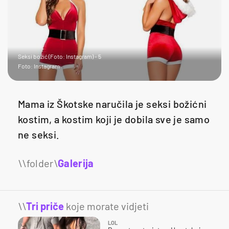
Seksi božić (Foto: Instagram) - 5
Foto: Instagram
Mama iz Škotske naručila je seksi božićni
kostim, a kostim koji je dobila sve je samo
ne seksi.
Galerija
1
\\
Tri priče
koje morate vidjeti
LOL