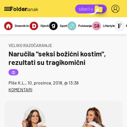
/članak
Dnevnik.hr
Vijesti
Sport
Putovanja
Lifestyle
Viralno
Miks
Kviz
Report
Sexy
VELIKO RAZOČARANJE
Naručila "seksi božićni kostim",
rezultati su tragikomični
Piše
K.L.
, 10. prosinca. 2018. @ 13:38
KOMENTARI