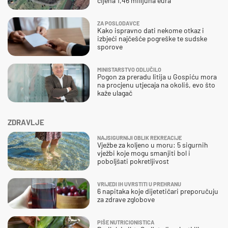
cijena 1,46 milijuna eura
ZA POSLODAVCE
Kako ispravno dati nekome otkaz i
izbjeći najčešće pogreške te sudske
sporove
MINISTARSTVO ODLUČILO
Pogon za preradu litija u Gospiću mora
na procjenu utjecaja na okoliš, evo što
kaže ulagač
ZDRAVLJE
NAJSIGURNIJI OBLIK REKREACIJE
Vježbe za koljeno u moru: 5 sigurnih
vježbi koje mogu smanjiti bol i
poboljšati pokretljivost
VRIJEDI IH UVRSTITI U PREHRANU
6 napitaka koje dijetetičari preporučuju
za zdrave zglobove
PIŠE NUTRICIONISTICA