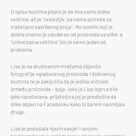
U opisu kostima pisalo je da ima samo jedna
veličina, ali je "rastezljiv, pa nema potrebe za
traženjem savršenog broja". No kostim koji je
dobila znatno je odudarao od proizvoda sa slike, a
"univerzalna veličina" bio je samo jedan od
problema.
Lisa je na društvenim mrežama objavila
fotografije oglašavanog proizvoda i dobivenog
kostima te je zaključila da je jedina sličnost
između proizvoda – boja. Iako je Lisa isprva bila
jako razočarana, prijateljica joj je predložila da
slike objavi na Facebooku kako bi barem nasmijala
druge.
Lisa je poslušala njezin savjet i svojom
tragikomičnom kupnjom preko interneta nasmijala