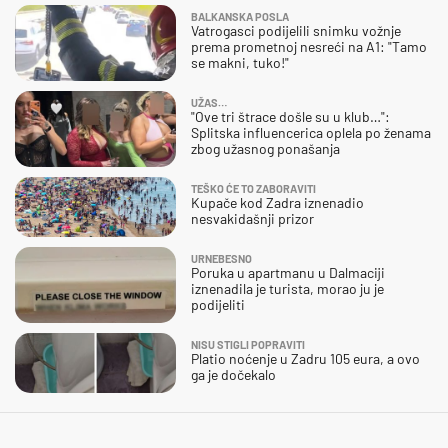
BALKANSKA POSLA
Vatrogasci podijelili snimku vožnje
prema prometnoj nesreći na A1: "Tamo
se makni, tuko!"
UŽAS…
"Ove tri štrace došle su u klub…":
Splitska influencerica oplela po ženama
zbog užasnog ponašanja
TEŠKO ĆE TO ZABORAVITI
Kupače kod Zadra iznenadio
nesvakidašnji prizor
URNEBESNO
Poruka u apartmanu u Dalmaciji
iznenadila je turista, morao ju je
podijeliti
NISU STIGLI POPRAVITI
Platio noćenje u Zadru 105 eura, a ovo
ga je dočekalo