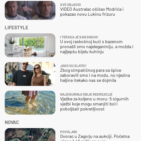
SVE OBJAVIO
VIDEO Australac ošišao Modrića i
pokazao novu Lukinu frizuru
LIFESTYLE
I TERASA JE SAN SNOVA!
U ovoj raskošnoj kući s bazenom
pronašli smo najelegantniju, a možda i
najljepšu bijelu kuhinju
JAKO SU SLATKI!
Zbog simpatičnog para sa špice
zaboravili smo i na modu, no njezina
haljina itekako nas se dojmila
NAJSIGURNIJI OBLIK REKREACIJE
Vježbe za koljeno u moru: 5 sigurnih
vježbi koje mogu smanjiti bol i
poboljšati pokretljivost
NOVAC
POVOLJNO
Dvorac u Zagorju na aukciji. Početna