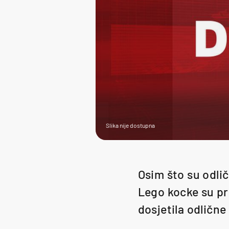
Slika nije dostupna
Osim što su odlič
Lego kocke su pri
dosjetila odlične