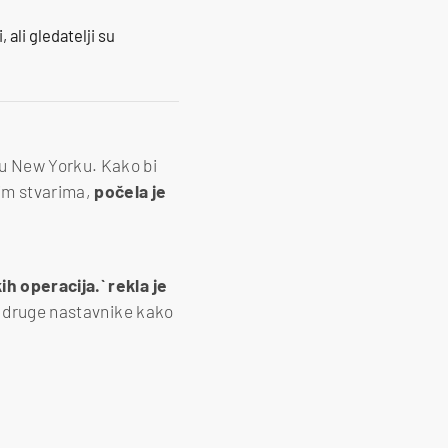
 ali gledatelji su
 u New Yorku. Kako bi
kim stvarima,
počela je
h operacija.` rekla je
la druge nastavnike kako