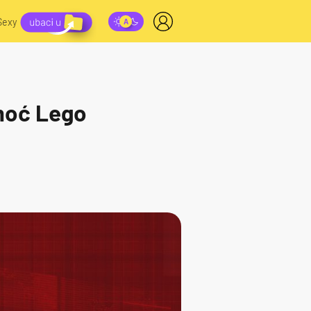
Sexy
moć Lego