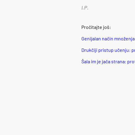
I.P.
Pročitajte još:
Genijalan način množenja k
Drukčiji pristup učenju: p
Šala im je jača strana: pr