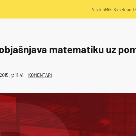
Viralno
Miks
Kviz
Report
 objašnjava matematiku uz po
 2015. @ 11:41
KOMENTARI