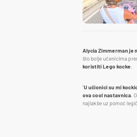
Alycia Zimmerman je 
što bolje učenicima pre
koristiti Lego kocke
.
`U učionici su mi kock
ova cool nastavnica
. 
najlakše uz pomoć legi