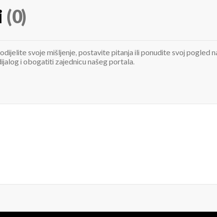
i
(0)
odijelite svoje mišljenje, postavite pitanja ili ponudite svoj pogle
jalog i obogatiti zajednicu našeg portala.