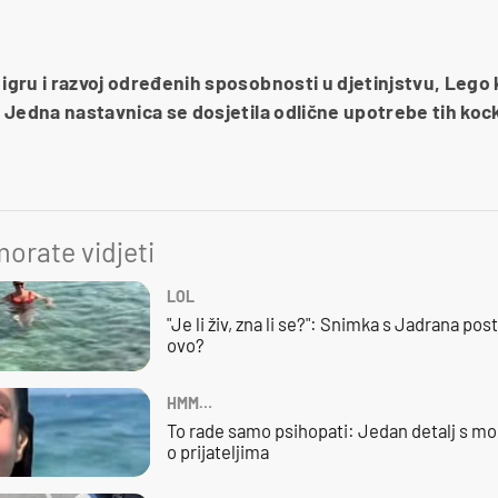
 igru i razvoj određenih sposobnosti u djetinjstvu, Lego 
i. Jedna nastavnica se dosjetila odlične upotrebe tih kock
orate vidjeti
LOL
"Je li živ, zna li se?": Snimka s Jadrana posta
ovo?
HMM…
To rade samo psihopati: Jedan detalj s mo
o prijateljima