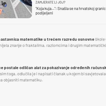
ZAMJERATE LI JOJ?
"Koja kuja…": Snašla se na hrvatskoj granici,
podijeljeni
nastavnica matematike u trećem razredu osnovne
škole
nijela znanje o fraktalima, razlomcima i drugim matematič
ice postale odličan alat za pokazivanje određenih računski
Osim toga, odlučila je i napisati članak u kojem bi savjetova
ća objasniti matematiku.