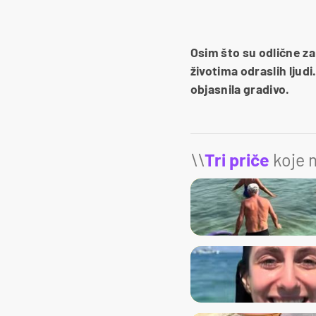
Osim što su odlične za
životima odraslih ljud
objasnila gradivo.
\\
Tri priče
koje m