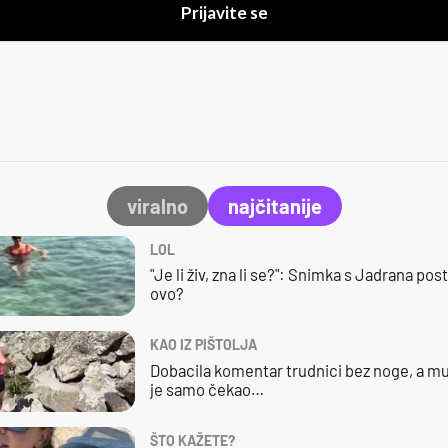
Prijavite se
viralno
najčitanije
LOL
"Je li živ, zna li se?": Snimka s Jadrana posta
ovo?
KAO IZ PIŠTOLJA
Dobacila komentar trudnici bez noge, a mu
je samo čekao…
ŠTO KAŽETE?