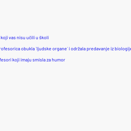
oji vas nisu učili u školi
rofesorica obukla `ljudske organe` i održala predavanje iz biologij
ofesori koji imaju smisla za humor