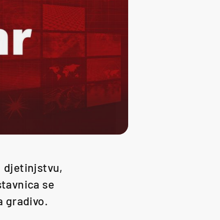
 djetinjstvu,
stavnica se
a gradivo.