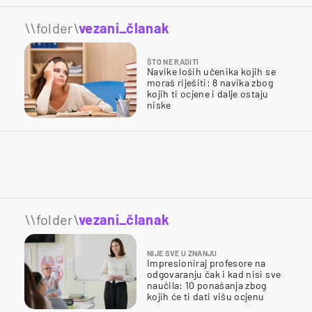
\\folder\
vezani_članak
ŠTO NE RADITI
Navike loših učenika kojih se
moraš riješiti: 8 navika zbog
kojih ti ocjene i dalje ostaju
niske
\\folder\
vezani_članak
NIJE SVE U ZNANJU
Impresioniraj profesore na
odgovaranju čak i kad nisi sve
naučila: 10 ponašanja zbog
kojih će ti dati višu ocjenu