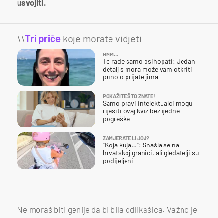
usvojiti.
\\
Tri priče
koje morate vidjeti
HMM…
To rade samo psihopati: Jedan
detalj s mora može vam otkriti
puno o prijateljima
POKAŽITE ŠTO ZNATE!
Samo pravi intelektualci mogu
riješiti ovaj kviz bez ijedne
pogreške
ZAMJERATE LI JOJ?
"Koja kuja…": Snašla se na
hrvatskoj granici, ali gledatelji su
podijeljeni
Ne moraš biti genije da bi bila odlikašica. Važno je