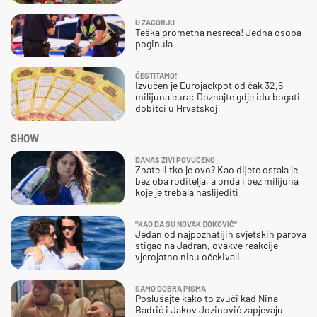
U ZAGORJU
Teška prometna nesreća! Jedna osoba
poginula
ČESTITAMO!
Izvučen je Eurojackpot od čak 32,6
milijuna eura: Doznajte gdje idu bogati
dobitci u Hrvatskoj
SHOW
DANAS ŽIVI POVUČENO
Znate li tko je ovo? Kao dijete ostala je
bez oba roditelja, a onda i bez milijuna
koje je trebala naslijediti
"KAO DA SU NOVAK ĐOKOVIĆ"
Jedan od najpoznatijih svjetskih parova
stigao na Jadran, ovakve reakcije
vjerojatno nisu očekivali
SAMO DOBRA PISMA
Poslušajte kako to zvuči kad Nina
Badrić i Jakov Jozinović zapjevaju