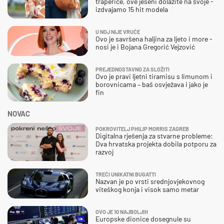
traperice, ove jeseni dolazite na svoje -
izdvajamo 15 hit modela
U NOJ NIJE VRUĆE
Ovo je savršena haljina za ljeto i more -
nosi je i Bojana Gregorić Vejzović
PREJEDNOSTAVNO ZA SLOŽITI
Ovo je pravi ljetni tiramisu s limunom i
borovnicama – baš osvježava i jako je
fin
NOVAC
POKROVITELJ PHILIP MORRIS ZAGREB
Digitalna rješenja za stvarne probleme:
Dva hrvatska projekta dobila potporu za
razvoj
TREĆI UNIKATNI BUGATTI
Nazvan je po vrsti srednjovjekovnog
viteškog konja i visok samo metar
OVO JE 10 NAJBOLJIH
Europske dionice dosegnule su