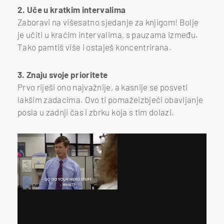
2. Uče u kratkim intervalima
Zaboravi na višesatno sjedanje za knjigom! Bolje
je učiti u kraćim intervalima, s pauzama između.
Tako pamtiš više i ostaješ koncentrirana.
3. Znaju svoje prioritete
Prvo riješi ono najvažnije, a kasnije se posveti
lakšim zadacima. Ovo ti pomažeizbjeći obavljanje
posla u zadnji čas i zbrku koja s tim dolazi.