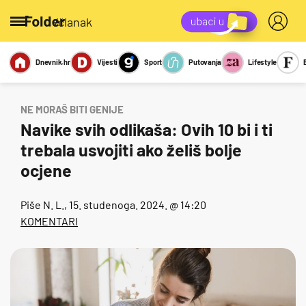
/članak
Dnevnik.hr
Vijesti
Sport
Putovanja
Lifestyle
Viralno
Miks
Kviz
Report
Sexy
NE MORAŠ BITI GENIJE
Navike svih odlikaša: Ovih 10 bi i ti
trebala usvojiti ako želiš bolje
ocjene
Piše
N. L.
, 15. studenoga. 2024. @ 14:20
KOMENTARI