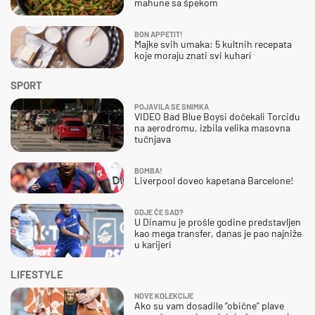
mahune sa špekom
BON APPETIT!
Majke svih umaka: 5 kultnih recepata
koje moraju znati svi kuhari
SPORT
POJAVILA SE SNIMKA
VIDEO Bad Blue Boysi dočekali Torcidu
na aerodromu, izbila velika masovna
tučnjava
BOMBA!
Liverpool doveo kapetana Barcelone!
GDJE ĆE SAD?
U Dinamu je prošle godine predstavljen
kao mega transfer, danas je pao najniže
u karijeri
LIFESTYLE
NOVE KOLEKCIJE
Ako su vam dosadile “obične” plave