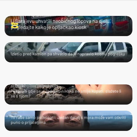
KAKVA SNALAŽLJIVOST!
U Sarajevu uhvatili neobičnog lopova na djelu,
pogledajte kako je opljačkao kiosk
ČOVJEČE...
Izletio pred kamion pa shvatio da je napravio kobnu pogrešku
SLIJEDITE LI OVU PREPORUKU?
Pokazala gdje se u Jadranu nikako ne smije kupati, slažete li
se s njom?
HMM…
To rade samo psihopati: Jedan detalj s mora može vam otkriti
puno o prijateljima