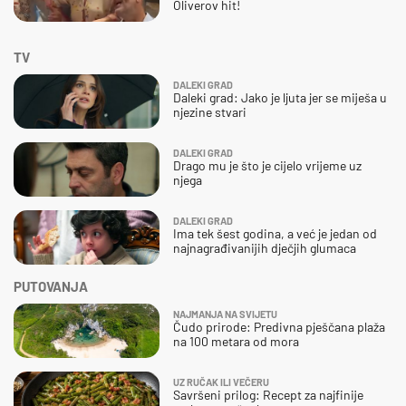
Oliverov hit!
TV
DALEKI GRAD
Daleki grad: Jako je ljuta jer se miješa u
njezine stvari
DALEKI GRAD
Drago mu je što je cijelo vrijeme uz
njega
DALEKI GRAD
Ima tek šest godina, a već je jedan od
najnagrađivanijih dječjih glumaca
PUTOVANJA
NAJMANJA NA SVIJETU
Čudo prirode: Predivna pješčana plaža
na 100 metara od mora
UZ RUČAK ILI VEČERU
Savršeni prilog: Recept za najfinije