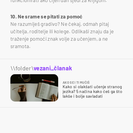
10. Ne srame se pitati za pomoć
Ne razumiješ gradivo? Ne čekaj, odmah pitaj
učitelja, roditelje ili kolege. Odlikaši znaju da je
traženje pomoći znak volje za učenjem, a ne
sramota.
\\folder\
vezani_članak
AKO SE I TI MUČIŠ
Kako si olakšati učenje stranog
jezika? 5 načina kako ćeš ga što
lakše i bolje savladati