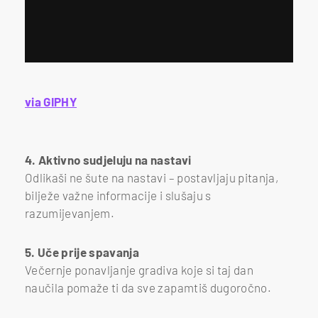
via GIPHY
4. Aktivno sudjeluju na nastavi
Odlikaši ne šute na nastavi – postavljaju pitanja,
bilježe važne informacije i slušaju s
razumijevanjem.
5. Uče prije spavanja
Večernje ponavljanje gradiva koje si taj dan
naučila pomaže ti da sve zapamtiš dugoročno.