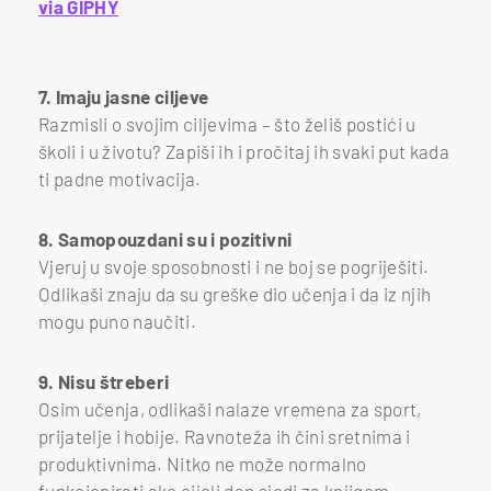
via GIPHY
7. Imaju jasne ciljeve
Razmisli o svojim ciljevima – što želiš postići u
školi i u životu? Zapiši ih i pročitaj ih svaki put kada
ti padne motivacija.
8. Samopouzdani su i pozitivni
Vjeruj u svoje sposobnosti i ne boj se pogriješiti.
Odlikaši znaju da su greške dio učenja i da iz njih
mogu puno naučiti.
9. Nisu štreberi
Osim učenja, odlikaši nalaze vremena za sport,
prijatelje i hobije. Ravnoteža ih čini sretnima i
produktivnima. Nitko ne može normalno
funkcionirati ako cijeli dan sjedi za knjigom.