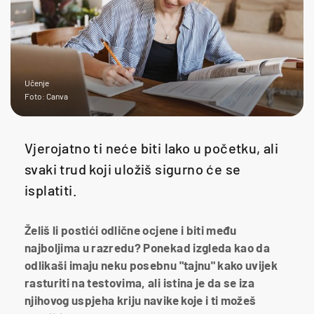
Učenje
Foto: Canva
Vjerojatno ti neće biti lako u početku, ali
svaki trud koji uložiš sigurno će se
isplatiti.
Želiš li postići odlične ocjene i biti među
najboljima u razredu? Ponekad izgleda kao da
odlikaši imaju neku posebnu "tajnu" kako uvijek
rasturiti na testovima, ali istina je da se iza
njihovog uspjeha kriju navike koje i ti možeš