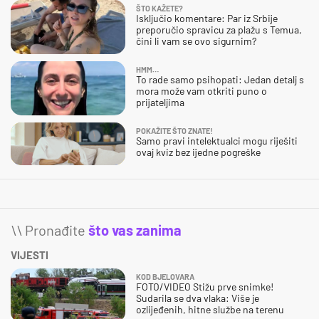
ŠTO KAŽETE?
Isključio komentare: Par iz Srbije
preporučio spravicu za plažu s Temua,
čini li vam se ovo sigurnim?
HMM…
To rade samo psihopati: Jedan detalj s
mora može vam otkriti puno o
prijateljima
POKAŽITE ŠTO ZNATE!
Samo pravi intelektualci mogu riješiti
ovaj kviz bez ijedne pogreške
\\ Pronađite
što vas zanima
VIJESTI
KOD BJELOVARA
FOTO/VIDEO Stižu prve snimke!
Sudarila se dva vlaka: Više je
ozlijeđenih, hitne službe na terenu