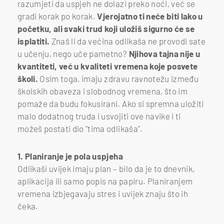
razumjeti da uspjeh ne dolazi preko noći, već se
gradi korak po korak.
Vjerojatno ti neće biti lako u
početku, ali svaki trud koji uložiš sigurno će se
isplatiti.
Znaš li da većina odlikaša ne provodi sate
u učenju, nego uče pametno?
Njihova tajna nije u
kvantiteti, već u kvaliteti vremena koje posvete
školi.
Osim toga, imaju zdravu ravnotežu između
školskih obaveza i slobodnog vremena, što im
pomaže da budu fokusirani. Ako si spremna uložiti
malo dodatnog truda i usvojiti ove navike i ti
možeš postati dio "tima odlikaša".
1. Planiranje je pola uspjeha
Odlikaši uvijek imaju plan – bilo da je to dnevnik,
aplikacija ili samo popis na papiru. Planiranjem
vremena izbjegavaju stres i uvijek znaju što ih
čeka.