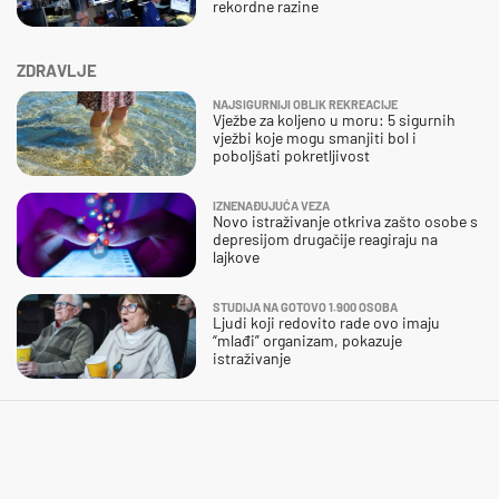
rekordne razine
ZDRAVLJE
NAJSIGURNIJI OBLIK REKREACIJE
Vježbe za koljeno u moru: 5 sigurnih
vježbi koje mogu smanjiti bol i
poboljšati pokretljivost
IZNENAĐUJUĆA VEZA
Novo istraživanje otkriva zašto osobe s
depresijom drugačije reagiraju na
lajkove
STUDIJA NA GOTOVO 1.900 OSOBA
Ljudi koji redovito rade ovo imaju
“mlađi” organizam, pokazuje
istraživanje