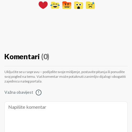
Komentari
(0)
Uključite se u raspravu – podijelite svoje mišljenje, postavite pitanja ili ponudite
svoj pogled na temu. Vaš komentar može potaknuti zanimljiv dijalog i obogatiti
zajednicu našeg portala.
Važna obavijest
!