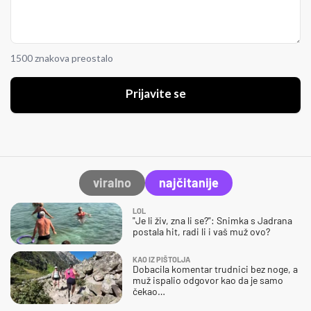
1500 znakova preostalo
Prijavite se
viralno
najčitanije
LOL
"Je li živ, zna li se?": Snimka s Jadrana
postala hit, radi li i vaš muž ovo?
KAO IZ PIŠTOLJA
Dobacila komentar trudnici bez noge, a
muž ispalio odgovor kao da je samo
čekao…