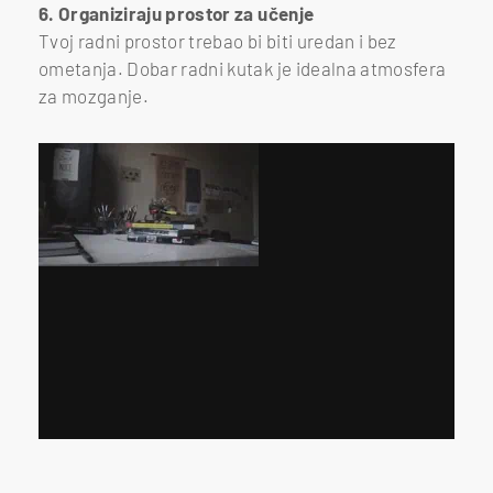
6. Organiziraju prostor za učenje
Tvoj radni prostor trebao bi biti uredan i bez
ometanja. Dobar radni kutak je idealna atmosfera
za mozganje.