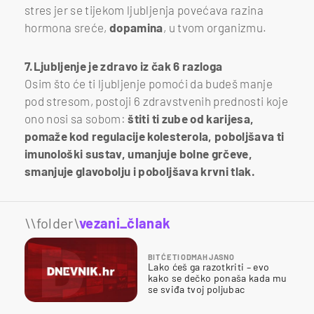
stres jer se tijekom ljubljenja povećava razina
hormona sreće,
dopamina
, u tvom organizmu.
7.Ljubljenje je zdravo iz čak 6 razloga
Osim što će ti ljubljenje pomoći da budeš manje
pod stresom, postoji 6 zdravstvenih prednosti koje
ono nosi sa sobom:
štiti ti zube od karijesa,
pomaže kod regulacije kolesterola, poboljšava ti
imunološki sustav, umanjuje bolne grčeve,
smanjuje glavobolju i poboljšava krvni tlak.
\\folder\
vezani_članak
BIT ĆE TI ODMAH JASNO
Lako ćeš ga razotkriti – evo
kako se dečko ponaša kada mu
se sviđa tvoj poljubac