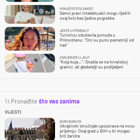
POKAŽITE ŠTO ZNATE!
Samo pravi intelektualci mogu riješiti
ovaj kviz bez ijedne pogreške
JESTE LI PROBALI?
Turisticu oduševila ponuda u
Primoštenu: "Oni su puno pametniji od
nas"
ZAMJERATE LI JOJ?
"Koja kuja…": Snašla se na hrvatskoj
granici, ali gledatelji su podijeljeni
\\ Pronađite
što vas zanima
VIJESTI
BURE BARUTA
Ukrajinski stručnjak upozorava na novu
prijetnju: Ovaj grad u BiH-u bi mogao
biti žarište