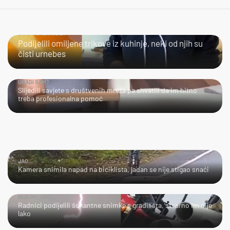
ŠTO TO IZVODE?
Podijelili omiljene trikove iz kuhinje, neki od njih su
čisti urnebes
URADI SAM?
Slijedili savjete s društvenih mreža pa shvatili da im hitno
treba profesionalna pomoć
JAO...
Kamera snimila napad na biciklista, jadan se nije stigao snaći
NIJE IM LAKO
Radnici podijelili šokantne snimke s gradilišta, stvarno im nije
lako