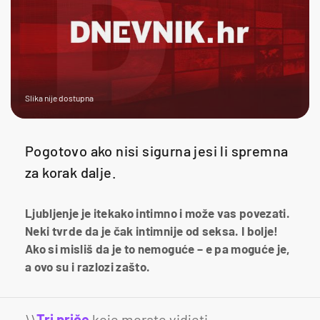
Slika nije dostupna
Pogotovo ako nisi sigurna jesi li spremna
za korak dalje.
Ljubljenje je itekako intimno i može vas povezati.
Neki tvrde da je čak intimnije od seksa. I bolje!
Ako si misliš da je to nemoguće – e pa moguće je,
a ovo su i razlozi zašto.
\\
Tri priče
koje morate vidjeti