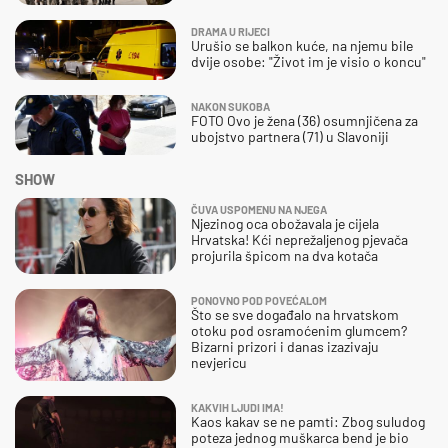
DRAMA U RIJECI
Urušio se balkon kuće, na njemu bile
dvije osobe: "Život im je visio o koncu"
NAKON SUKOBA
FOTO Ovo je žena (36) osumnjičena za
ubojstvo partnera (71) u Slavoniji
SHOW
ČUVA USPOMENU NA NJEGA
Njezinog oca obožavala je cijela
Hrvatska! Kći neprežaljenog pjevača
projurila špicom na dva kotača
PONOVNO POD POVEĆALOM
Što se sve događalo na hrvatskom
otoku pod osramoćenim glumcem?
Bizarni prizori i danas izazivaju
nevjericu
KAKVIH LJUDI IMA!
Kaos kakav se ne pamti: Zbog suludog
poteza jednog muškarca bend je bio