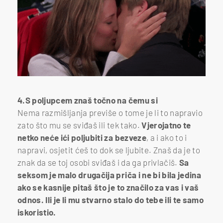
4.S poljupcem znaš točno na čemu si
Nema razmišljanja previše o tome je li to napravio
zato što mu se sviđaš ili tek tako.
Vjerojatno te
netko neće ići poljubiti za bezveze
, a i ako to i
napravi, osjetit ćeš to dok se ljubite. Znaš da je to
znak da se toj osobi sviđaš i da ga privlačiš.
Sa
seksom je malo drugačija priča i ne bi bila jedina
ako se kasnije pitaš što je to značilo za vas i vaš
odnos. Ili je li mu stvarno stalo do tebe ili te samo
iskoristio.