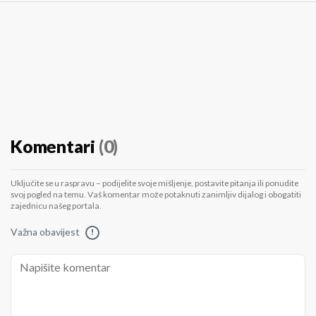
Komentari
(0)
Uključite se u raspravu – podijelite svoje mišljenje, postavite pitanja ili ponudite
svoj pogled na temu. Vaš komentar može potaknuti zanimljiv dijalog i obogatiti
zajednicu našeg portala.
Važna obavijest
!