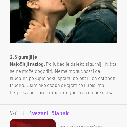
2.Sigurniji je
Najočitiji razlog.
Poljubac je daleko sigurniji. Ništa
se ne može dogoditi. Nema mogućnosti da
slučajno pokupiš neku spolnu bolest ili da ostaneš
trudna. Osim ako osoba s kojom se ljubiš ima
herpes, onda bi se moglo dogoditi da ga pokupiš.
\\folder\
vezani_članak
POLJUBAC ZA (NE)PAMĆENJE