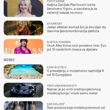
POPUT SIRENE
Haljina Danijele Martinović ističe
ženstvenu figuru, a savršena je za
večernji izlazak na moru
ZA KONCERT
Jedan efektan komad bio je dovoljan da
Vannina ljetna kombinacija zablista
RIJETKA I POSEBNA
Unuk Alke Vuice nosi posebno ime: Evo
još 10 neobičnih imena za dječake
NOVAC
KAMO BI OTIŠLI?
O preseljenju u inozemstvo razmišlja 9
od 10 Europljana
TREĆI UNIKATNI BUGATTI
Nazvan je po vrsti srednjovjekovnog
viteškog konja i visok samo metar
SAM SVOJ ŠEF
Šest poslova koje možete pokrenuti od