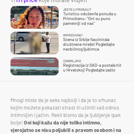
JESTE LI PROBALI?
Turisticu oduševila ponuda u
Primoštenu: "Oni su puno
pametniji od nas"
IMPRESIVNO!
Scena iz Srbije fascinirala
društvene mreže! Pogledajte
neobičnog ljubimca
ZANIMLJIVO
Registracija iz SAD-a postala hit
u Hrvatskoj! Pogledajte zašto
Mnogi misle da je seks najbolji i da je to vrhunac
kojim možete pokazati strast ili učiniti vaš odnos
intimnijim i jačim. Rekli bismo da je ljubljenje ipak
bolje!
Oni koji kažu da nije toliko intimno,
vjerojatno se nisu poljubili s pravom osobom i na