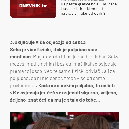
Najčešće greške koje ljudi rade
kada se ljube: Nemoj i ti
napraviti neku od ovih 9
3.Uključuje više osjećaja od seksa
Seks je više fizički, dok je poljubac više
emotivan.
Pogotovo da bi poljubac bio dobar. Seks
možeš imati s nekim i bez da imaš ikakve osjećaje
prema toj osobi već te samo fizički privlači, ali za
poljubac, da bi bio dobar, treba više od samo
privlačnosti.
Kada se s nekim poljubiš, tu će biti
više osjećaja jer ćeš se osjećati sigurno, voljeno,
željeno, znat ćeš da mu je stalo do tebe...