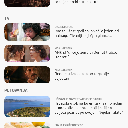
prisiljen prekinuti nastup
TV
DALEKI GRAD
Ima tek šest godina, a već je jedan od
najnagrađivanijih dječjih glumaca
NASLJEDNIK
ANKETA: Koju ženu bi Serhat trebao
izabrati?
NASLJEDNIK
Rade mu iza leđa, a on toga nije
svjestan
PUTOVANJA
UŽIVANJE NA "PRIVATNOM" OTOKU
Hrvatski otok na kojem živi samo jedan
stanovnik: Ljepotan koji je diljem
svijeta poznat po svojem "bijelom zlatu"
MA, SAVRŠENSTVO!