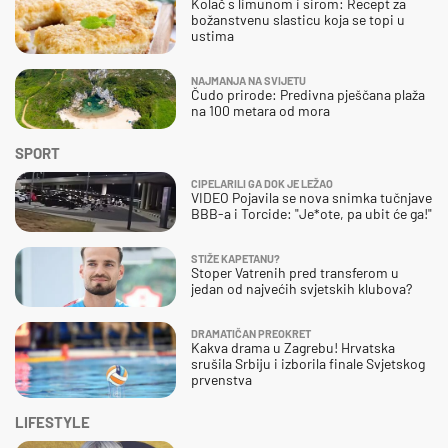
Kolač s limunom i sirom: Recept za
božanstvenu slasticu koja se topi u
ustima
NAJMANJA NA SVIJETU
Čudo prirode: Predivna pješčana plaža
na 100 metara od mora
SPORT
CIPELARILI GA DOK JE LEŽAO
VIDEO Pojavila se nova snimka tučnjave
BBB-a i Torcide: "Je*ote, pa ubit će ga!"
STIŽE KAPETANU?
Stoper Vatrenih pred transferom u
jedan od najvećih svjetskih klubova?
DRAMATIČAN PREOKRET
Kakva drama u Zagrebu! Hrvatska
srušila Srbiju i izborila finale Svjetskog
prvenstva
LIFESTYLE