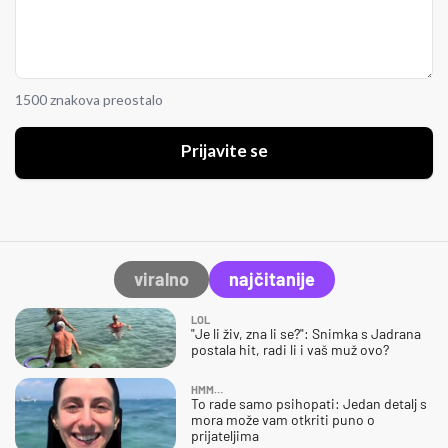
1500 znakova preostalo
Prijavite se
viralno
najčitanije
LOL
"Je li živ, zna li se?": Snimka s Jadrana
postala hit, radi li i vaš muž ovo?
HMM…
To rade samo psihopati: Jedan detalj s
mora može vam otkriti puno o
prijateljima