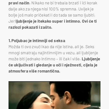
pravi način
. Nikako ne bi trebala brzati i ići korak
dalje ako za njega nisi 100% spremna. Uvijek je
bolje još malo pričekati i do tada se samo ljubiti.
Jer
ljubljenje je itekako super i intimno. Ovi će ti
razlozi pokazati i zašto.
1.Poljubac je intimniji od seksa
Možda ti ovo zvuči kao da nije istina, ali je. Seks
mnogi smatraju najintimnijim u vezu, ali ljubljenje
može biti jednako intimno – ili čak i više.
Ljubljenje
će uključivati i gledanje u oči i nježnosti, cijela je
atmosfera više romantična.