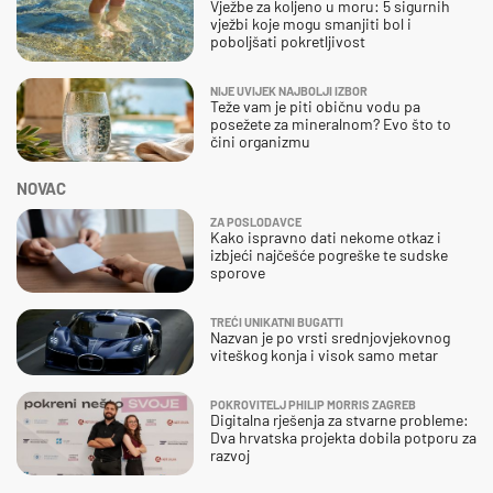
Vježbe za koljeno u moru: 5 sigurnih
vježbi koje mogu smanjiti bol i
poboljšati pokretljivost
NIJE UVIJEK NAJBOLJI IZBOR
Teže vam je piti običnu vodu pa
posežete za mineralnom? Evo što to
čini organizmu
NOVAC
ZA POSLODAVCE
Kako ispravno dati nekome otkaz i
izbjeći najčešće pogreške te sudske
sporove
TREĆI UNIKATNI BUGATTI
Nazvan je po vrsti srednjovjekovnog
viteškog konja i visok samo metar
POKROVITELJ PHILIP MORRIS ZAGREB
Digitalna rješenja za stvarne probleme:
Dva hrvatska projekta dobila potporu za
razvoj