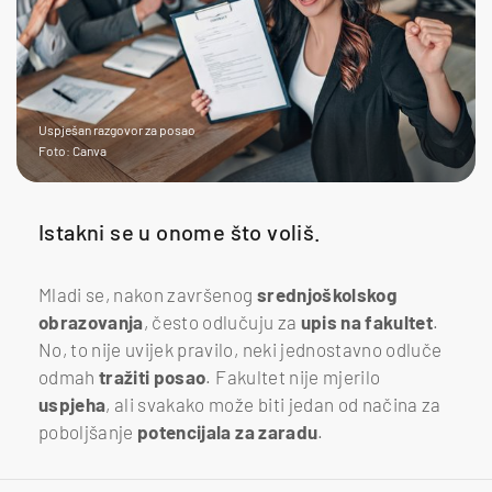
Uspješan razgovor za posao
Foto: Canva
Istakni se u onome što voliš.
Mladi se, nakon završenog
srednjoškolskog
obrazovanja
, često odlučuju za
upis na
fakultet
.
No, to nije uvijek pravilo, neki jednostavno odluče
odmah
tražiti
posao
. Fakultet nije mjerilo
uspjeha
, ali svakako može biti jedan od načina za
poboljšanje
potencijala za zaradu
.