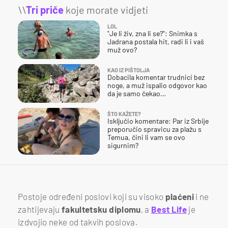
\\
Tri priče
koje morate vidjeti
LOL
"Je li živ, zna li se?": Snimka s
Jadrana postala hit, radi li i vaš
muž ovo?
KAO IZ PIŠTOLJA
Dobacila komentar trudnici bez
noge, a muž ispalio odgovor kao
da je samo čekao…
ŠTO KAŽETE?
Isključio komentare: Par iz Srbije
preporučio spravicu za plažu s
Temua, čini li vam se ovo
sigurnim?
Postoje određeni poslovi koji su visoko
plaćeni
i ne
zahtijevaju
fakultetsku
diplomu
, a
Best Life
je
izdvojio neke od takvih poslova.