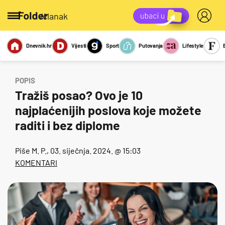
/članak
Dnevnik.hr
Vijesti
Sport
Putovanja
Lifestyle
Viralno
Miks
Kviz
Report
Sexy
POPIS
Tražiš posao? Ovo je 10
najplaćenijih poslova koje možete
raditi i bez diplome
Piše
M. P.
, 03. siječnja. 2024. @ 15:03
KOMENTARI