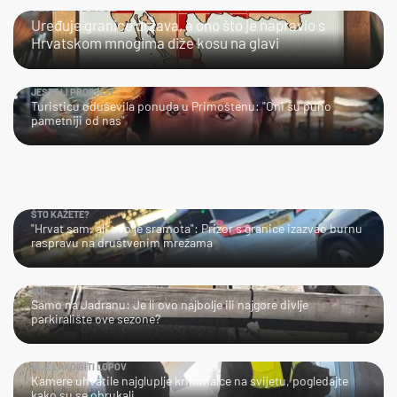
ULJEPŠAO IH JE
Uređuje granice država, a ono što je napravio s
Hrvatskom mnogima diže kosu na glavi
JESTE LI PROBALI?
Turisticu oduševila ponuda u Primoštenu: "Oni su puno
pametniji od nas"
ŠTO KAŽETE?
"Hrvat sam, ali ovo je sramota": Prizor s granice izazvao burnu
raspravu na društvenim mrežama
LOL
Samo na Jadranu: Je li ovo najbolje ili najgore divlje
parkiralište ove sezone?
NIJE LAKO BITI LOPOV
Kamere uhvatile najgluplje kriminalce na svijetu, pogledajte
kako su se obrukali