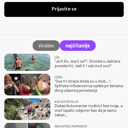
Prijavite se
viralno
najčitanije
LOL
"Je li živ, zna li se?": Snimka s Jadrana
postala hit, radi li i vaš muž ovo?
UŽAS…
"Ove tri štrace došle su u klub…":
Splitska influencerica oplela po ženama
zbog užasnog ponašanja
KAO IZ PIŠTOLJA
Dobacila komentar trudnici bez noge, a
muž ispalio odgovor kao da je samo
čekao…
NISU STIGLI POPRAVITI