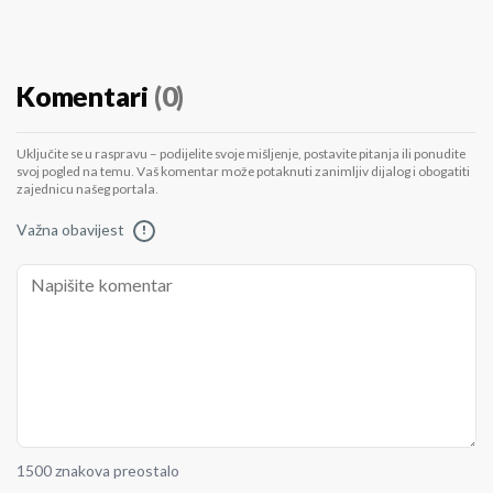
Komentari
(0)
Uključite se u raspravu – podijelite svoje mišljenje, postavite pitanja ili ponudite
svoj pogled na temu. Vaš komentar može potaknuti zanimljiv dijalog i obogatiti
zajednicu našeg portala.
Važna obavijest
!
1500 znakova preostalo