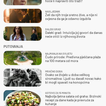
hoće li napraviti što traži?
NASLJEDNIK
Želi da njih troje sretno žive, a nije ni
svjesna da ga je odavno izgubila
DALEKI GRAD
Daleki grad: Intuicija joj govori da danas
neće otići iz njihovog života
PUTOVANJA
NAJMANJA NA SVIJETU
Čudo prirode: Predivna pješčana plaža
na 100 metara od mora
MRAČNO DOBA
Ovako se živjelo u doba velikog
siromaštva: Ljudi su davali novac kako
bi mogli spavati na konopcima
GOTOVO ZA 15 MINUTA
Najbolja ljetna salata od graha: Brzinski
recept za dane kada je prevruće za
kuhanje