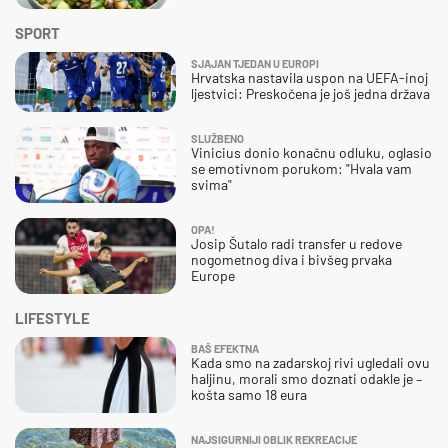
SPORT
SJAJAN TJEDAN U EUROPI
Hrvatska nastavila uspon na UEFA-inoj
ljestvici: Preskočena je još jedna država
SLUŽBENO
Vinicius donio konačnu odluku, oglasio
se emotivnom porukom: "Hvala vam
svima"
OPA!
Josip Šutalo radi transfer u redove
nogometnog diva i bivšeg prvaka
Europe
LIFESTYLE
BAŠ EFEKTNA
Kada smo na zadarskoj rivi ugledali ovu
haljinu, morali smo doznati odakle je –
košta samo 18 eura
NAJSIGURNIJI OBLIK REKREACIJE