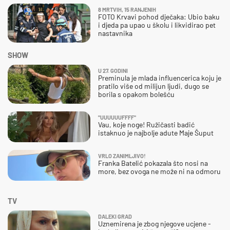
8 MRTVIH, 15 RANJENIH
FOTO Krvavi pohod dječaka: Ubio baku
i djeda pa upao u školu i likvidirao pet
nastavnika
SHOW
U 27. GODINI
Preminula je mlada influencerica koju je
pratilo više od milijun ljudi, dugo se
borila s opakom bolešću
"UUUUUUFFFF"
Vau, koje noge! Ružičasti badić
istaknuo je najbolje adute Maje Šuput
VRLO ZANIMLJIVO!
Franka Batelić pokazala što nosi na
more, bez ovoga ne može ni na odmoru
TV
DALEKI GRAD
Uznemirena je zbog njegove ucjene -