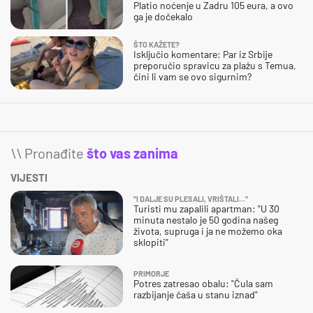
Platio noćenje u Zadru 105 eura, a ovo
ga je dočekalo
ŠTO KAŽETE?
Isključio komentare: Par iz Srbije
preporučio spravicu za plažu s Temua,
čini li vam se ovo sigurnim?
\\ Pronađite
što vas zanima
VIJESTI
"I DALJE SU PLESALI, VRIŠTALI..."
Turisti mu zapalili apartman: "U 30
minuta nestalo je 50 godina našeg
života, supruga i ja ne možemo oka
sklopiti"
PRIMORJE
Potres zatresao obalu: "Čula sam
razbijanje čaša u stanu iznad"