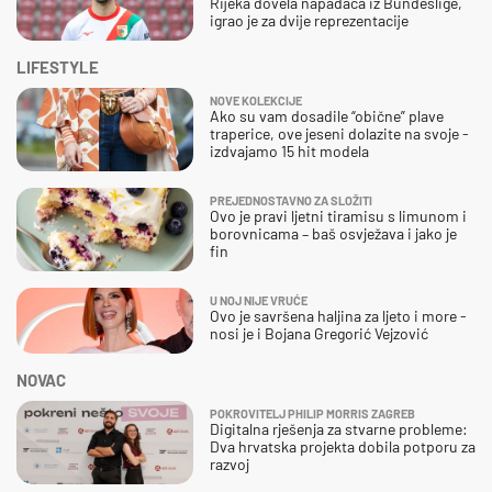
Rijeka dovela napadača iz Bundeslige,
igrao je za dvije reprezentacije
LIFESTYLE
NOVE KOLEKCIJE
Ako su vam dosadile “obične” plave
traperice, ove jeseni dolazite na svoje -
izdvajamo 15 hit modela
PREJEDNOSTAVNO ZA SLOŽITI
Ovo je pravi ljetni tiramisu s limunom i
borovnicama – baš osvježava i jako je
fin
U NOJ NIJE VRUĆE
Ovo je savršena haljina za ljeto i more -
nosi je i Bojana Gregorić Vejzović
NOVAC
POKROVITELJ PHILIP MORRIS ZAGREB
Digitalna rješenja za stvarne probleme:
Dva hrvatska projekta dobila potporu za
razvoj