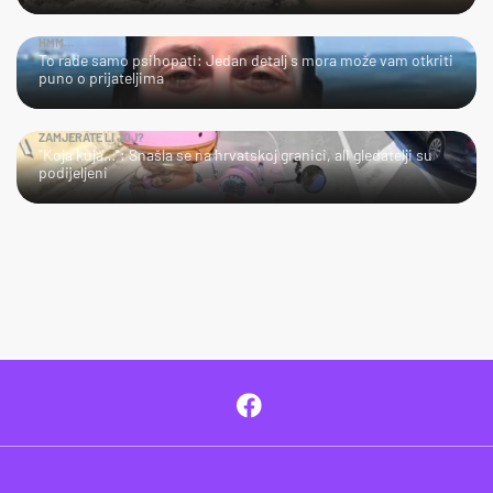
HMM…
To rade samo psihopati: Jedan detalj s mora može vam otkriti
puno o prijateljima
ZAMJERATE LI JOJ?
"Koja kuja…": Snašla se na hrvatskoj granici, ali gledatelji su
podijeljeni