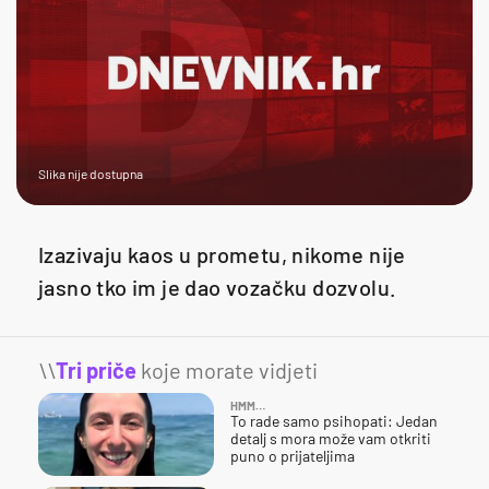
Slika nije dostupna
Izazivaju kaos u prometu, nikome nije
jasno tko im je dao vozačku dozvolu.
\\
Tri priče
koje morate vidjeti
HMM…
To rade samo psihopati: Jedan
detalj s mora može vam otkriti
puno o prijateljima