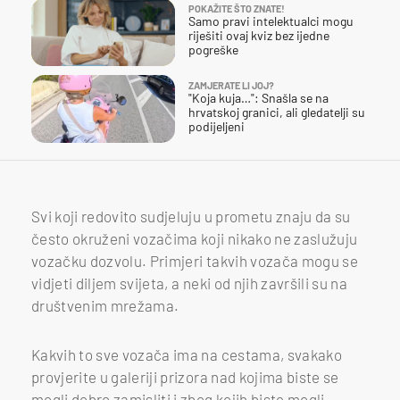
POKAŽITE ŠTO ZNATE!
Samo pravi intelektualci mogu
riješiti ovaj kviz bez ijedne
pogreške
ZAMJERATE LI JOJ?
"Koja kuja…": Snašla se na
hrvatskoj granici, ali gledatelji su
podijeljeni
Svi koji redovito sudjeluju u prometu znaju da su
često okruženi vozačima koji nikako ne zaslužuju
vozačku dozvolu. Primjeri takvih vozača mogu se
vidjeti diljem svijeta, a neki od njih završili su na
društvenim mrežama.
Kakvih to sve vozača ima na cestama, svakako
provjerite u galeriji prizora nad kojima biste se
mogli dobro zamisliti i zbog kojih biste mogli