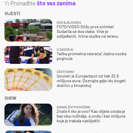
\\ Pronađite
što vas zanima
VIJESTI
KOD BJELOVARA
FOTO/VIDEO Stižu prve snimke!
Sudarila se dva vlaka: Više je
ozlijeđenih, hitne službe na terenu
U ZAGORJU
Teška prometna nesreća! Jedna osoba
poginula
ČESTITAMO!
Izvučen je Eurojackpot od čak 32,6
milijuna eura: Doznajte gdje idu bogati
dobitci u Hrvatskoj
SHOW
DANAS ŽIVI POVUČENO
Znate li tko je ovo? Kao dijete ostala je
bez oba roditelja, a onda i bez milijuna
koje je trebala naslijediti