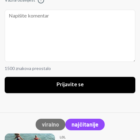
Važna obavijest
!
1500 znakova preostalo
Prijavite se
viralno
najčitanije
LOL