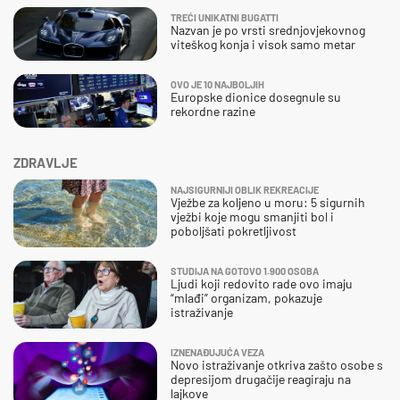
TREĆI UNIKATNI BUGATTI
Nazvan je po vrsti srednjovjekovnog
viteškog konja i visok samo metar
OVO JE 10 NAJBOLJIH
Europske dionice dosegnule su
rekordne razine
ZDRAVLJE
NAJSIGURNIJI OBLIK REKREACIJE
Vježbe za koljeno u moru: 5 sigurnih
vježbi koje mogu smanjiti bol i
poboljšati pokretljivost
STUDIJA NA GOTOVO 1.900 OSOBA
Ljudi koji redovito rade ovo imaju
“mlađi” organizam, pokazuje
istraživanje
IZNENAĐUJUĆA VEZA
Novo istraživanje otkriva zašto osobe s
depresijom drugačije reagiraju na
lajkove