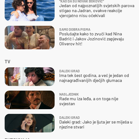
"KAO DA SU NOVAK ĐOKOVIĆ"
Jedan od najpoznatijih svjetskih parova
stigao na Jadran, ovakve reakcije
vjerojatno nisu očekivali
SAMO DOBRA PISMA
Poslušajte kako to zvuči kad Nina
Badrić i Jakov Jozinović zapjevaju
Oliverov hit!
TV
DALEKI GRAD
Ima tek šest godina, a već je jedan od
najnagrađivanijih dječjih glumaca
NASLJEDNIK
Rade mu iza leđa, a on toga nije
svjestan
DALEKI GRAD
Daleki grad: Jako je ljuta jer se miješa u
njezine stvari