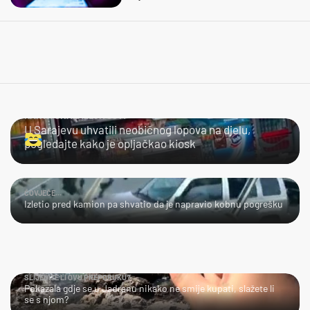
KAKVA SNALAŽLJIVOST!
U Sarajevu uhvatili neobičnog lopova na djelu,
pogledajte kako je opljačkao kiosk
ČOVJEČE...
Izletio pred kamion pa shvatio da je napravio kobnu pogrešku
SLIJEDITE LI OVU PREPORUKU?
Pokazala gdje se u Jadranu nikako ne smije kupati, slažete li
se s njom?