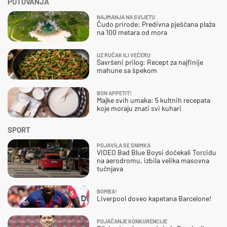
PUTOVANJA
NAJMANJA NA SVIJETU
Čudo prirode: Predivna pješčana plaža
na 100 metara od mora
UZ RUČAK ILI VEČERU
Savršeni prilog: Recept za najfinije
mahune sa špekom
BON APPETIT!
Majke svih umaka: 5 kultnih recepata
koje moraju znati svi kuhari
SPORT
POJAVILA SE SNIMKA
VIDEO Bad Blue Boysi dočekali Torcidu
na aerodromu, izbila velika masovna
tučnjava
BOMBA!
Liverpool doveo kapetana Barcelone!
POJAČANJE KONKURENCIJE