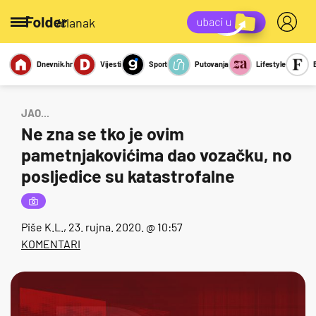
/članak
Dnevnik.hr
Vijesti
Sport
Putovanja
Lifestyle
Viralno
Miks
Kviz
Report
Sexy
JAO...
Ne zna se tko je ovim
pametnjakovićima dao vozačku, no
posljedice su katastrofalne
Piše
K.L.
, 23. rujna. 2020. @ 10:57
KOMENTARI