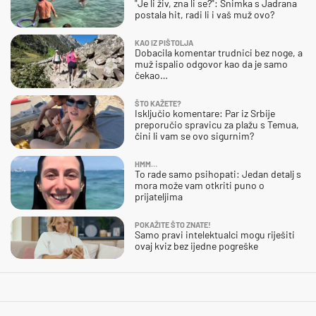
"Je li živ, zna li se?": Snimka s Jadrana
postala hit, radi li i vaš muž ovo?
KAO IZ PIŠTOLJA
Dobacila komentar trudnici bez noge, a
muž ispalio odgovor kao da je samo
čekao…
ŠTO KAŽETE?
Isključio komentare: Par iz Srbije
preporučio spravicu za plažu s Temua,
čini li vam se ovo sigurnim?
HMM…
To rade samo psihopati: Jedan detalj s
mora može vam otkriti puno o
prijateljima
POKAŽITE ŠTO ZNATE!
Samo pravi intelektualci mogu riješiti
ovaj kviz bez ijedne pogreške