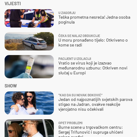
VIJESTI
U ZAGORJU
Teška prometna nesreća! Jedna osoba
poginula
ČEKA SE NALAZ OBDUKCIJE
U moru pronađeno tijelo: Otkriveno o
kome se radi
PACIJENT U IZOLACIJI
Vratio se virus koji je izazvao
međunarodnu uzbunu: Otkriven novi
slučaj u Europi
SHOW
"KAO DA SU NOVAK ĐOKOVIĆ"
Jedan od najpoznatijih svjetskih parova
stigao na Jadran, ovakve reakcije
vjerojatno nisu očekivali
OPET PROBLEMI
Burne scene u trgovačkom centru:
Sergej Trifunović i supruga uhićeni
nakon svađe!