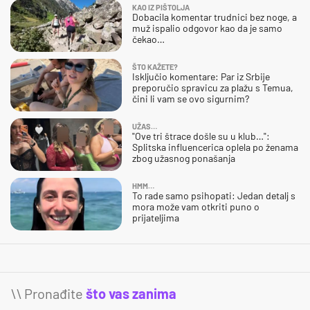
KAO IZ PIŠTOLJA
Dobacila komentar trudnici bez noge, a
muž ispalio odgovor kao da je samo
čekao…
ŠTO KAŽETE?
Isključio komentare: Par iz Srbije
preporučio spravicu za plažu s Temua,
čini li vam se ovo sigurnim?
UŽAS…
"Ove tri štrace došle su u klub…":
Splitska influencerica oplela po ženama
zbog užasnog ponašanja
HMM…
To rade samo psihopati: Jedan detalj s
mora može vam otkriti puno o
prijateljima
\\ Pronađite
što vas zanima