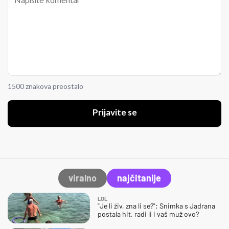
1500 znakova preostalo
Prijavite se
viralno
najčitanije
LOL
"Je li živ, zna li se?": Snimka s Jadrana
postala hit, radi li i vaš muž ovo?