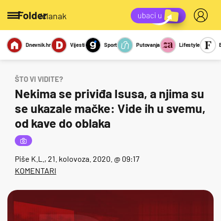
/članak
Dnevnik.hr
Vijesti
Sport
Putovanja
Lifestyle
Viralno
Miks
Kviz
Report
Sexy
ŠTO VI VIDITE?
Nekima se priviđa Isusa, a njima su
se ukazale mačke: Vide ih u svemu,
od kave do oblaka
Piše
K.L.
, 21. kolovoza. 2020. @ 09:17
KOMENTARI