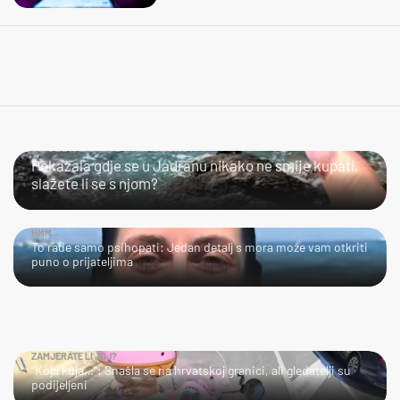
SLIJEDITE LI OVU PREPORUKU?
Pokazala gdje se u Jadranu nikako ne smije kupati,
slažete li se s njom?
HMM…
To rade samo psihopati: Jedan detalj s mora može vam otkriti
puno o prijateljima
ZAMJERATE LI JOJ?
"Koja kuja…": Snašla se na hrvatskoj granici, ali gledatelji su
podijeljeni