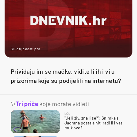
Slika nije dostupna
Priviđaju im se mačke, vidite li ih i vi u
prizorima koje su podijelili na internetu?
\\
Tri priče
koje morate vidjeti
LOL
"Je li živ, zna li se?": Snimka s
Jadrana postala hit, radi li i vaš
muž ovo?