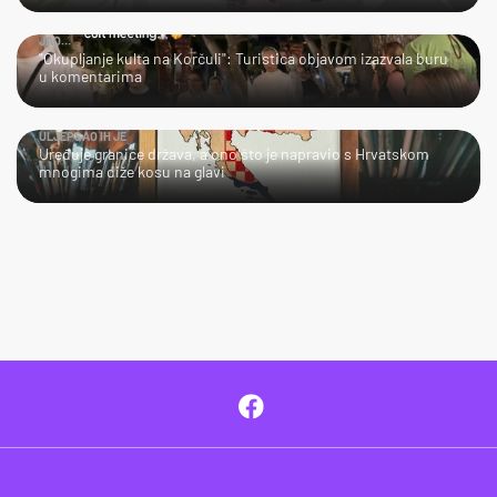
JAO…
"Okupljanje kulta na Korčuli": Turistica objavom izazvala buru
u komentarima
ULJEPŠAO IH JE
Uređuje granice država, a ono što je napravio s Hrvatskom
mnogima diže kosu na glavi