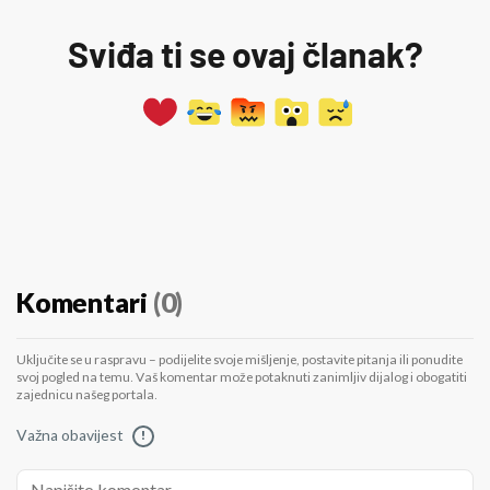
Sviđa ti se ovaj članak?
Komentari
(0)
Uključite se u raspravu – podijelite svoje mišljenje, postavite pitanja ili ponudite
svoj pogled na temu. Vaš komentar može potaknuti zanimljiv dijalog i obogatiti
zajednicu našeg portala.
Važna obavijest
!