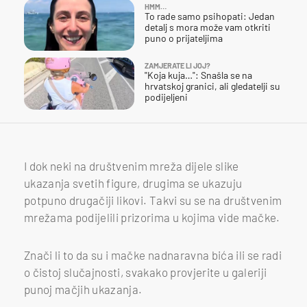
HMM…
To rade samo psihopati: Jedan
detalj s mora može vam otkriti
puno o prijateljima
ZAMJERATE LI JOJ?
"Koja kuja…": Snašla se na
hrvatskoj granici, ali gledatelji su
podijeljeni
I dok neki na društvenim mreža dijele slike
ukazanja svetih figure, drugima se ukazuju
potpuno drugačiji likovi. Takvi su se na društvenim
mrežama podijelili prizorima u kojima vide mačke.
Znači li to da su i mačke nadnaravna bića ili se radi
o čistoj slučajnosti, svakako provjerite u galeriji
punoj mačjih ukazanja.