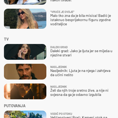
"VRUĆE JE OVDJE"
Malo tko zna da je bila misica! Badić je
istaknuo besprijekornu figuru zgodne
voditeljice
TV
DALEKI GRAD
Daleki grad: Jako je ljuta jer se miješa u
njezine stvari
NASLJEDNIK
Nasljednik: Ljuta je na njega i zahtjeva
da učini nešto
NASLJEDNIK
Želi da njih troje sretno žive, a nije ni
svjesna da ga je odavno izgubila
PUTOVANJA
VODIČ PO OTOKU
Veličanstveni Brač: Kameni otok na