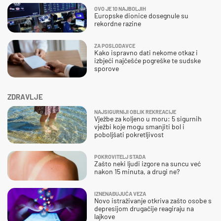
OVO JE 10 NAJBOLJIH
Europske dionice dosegnule su
rekordne razine
ZA POSLODAVCE
Kako ispravno dati nekome otkaz i
izbjeći najčešće pogreške te sudske
sporove
ZDRAVLJE
NAJSIGURNIJI OBLIK REKREACIJE
Vježbe za koljeno u moru: 5 sigurnih
vježbi koje mogu smanjiti bol i
poboljšati pokretljivost
POKROVITELJ STADA
Zašto neki ljudi izgore na suncu već
nakon 15 minuta, a drugi ne?
IZNENAĐUJUĆA VEZA
Novo istraživanje otkriva zašto osobe s
depresijom drugačije reagiraju na
lajkove