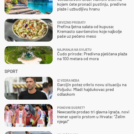
kojem ćete pronaći pustinju, predivne
plaže i uzbudljivu hranu
OBVEZNO PROBATI!
Prefina ljetna salata od kupusa:
Kremasto savršenstvo koje najbolje
paše uz pečeno meso
NAJMANJA NA SVIJETU
Čudo prirode: Predivna pješčana plaža
na 100 metara od mora
SPORT
IZ VEDRA NEBA
Garcijin potez otkrio novu situaciju na
Poljudu: Mladi hajdukovac pred
odlaskom
PONOVNI SUSRET?
Newcastle prodao tri glavna igrača, novi
trener uperio prstom u Hrvata: "Želim
njega!"