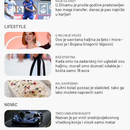
GDJE ĆE SAD?
U Dinamu je prošle godine predstavljen
kao mega transfer, danas je pao najniže
u karijeri
LIFESTYLE
U NOJ NIJE VRUĆE
Ovo je savršena haljina za ljeto i more -
nosi je i Bojana Gregorić Vejzović
BAŠ EFEKTNA
Kada smo na zadarskoj rivi ugledali ovu
haljinu, morali smo doznati odakle je –
košta samo 18 eura
MA, SAVRŠENO!
Kultni kolač postao je sladoled, tako ga
lako možete napraviti sami
NOVAC
TREĆI UNIKATNI BUGATTI
Nazvan je po vrsti srednjovjekovnog
viteškog konja i visok samo metar