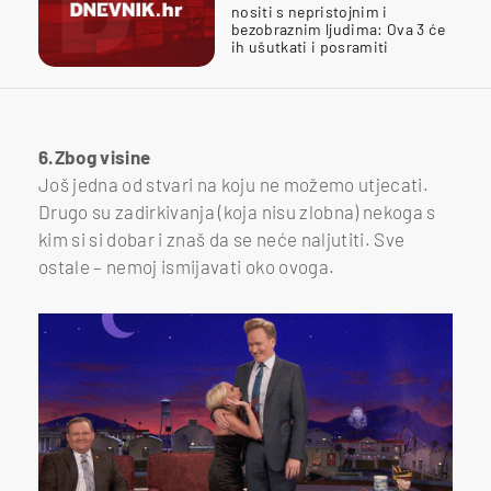
nositi s nepristojnim i
bezobraznim ljudima: Ova 3 će
ih ušutkati i posramiti
6.Zbog visine
Još jedna od stvari na koju ne možemo utjecati.
Drugo su zadirkivanja (koja nisu zlobna) nekoga s
kim si si dobar i znaš da se neće naljutiti. Sve
ostale – nemoj ismijavati oko ovoga.