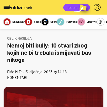
/članak
Dnevnik.hr
Vijesti
Sport
Putovanja
Lifestyle
Viralno
Miks
Kviz
Report
Sexy
OBLIK NASILJA
Nemoj biti bully: 10 stvari zbog
kojih ne bi trebala ismijavati baš
nikoga
Piše
M.Tr.
, 13. siječnja. 2023. @ 14:48
KOMENTARI