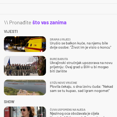
\\ Pronađite
što vas zanima
VIJESTI
DRAMA U RIJECI
Urušio se balkon kuće, na njemu bile
dvije osobe: "Život im je visio o koncu"
BURE BARUTA
Ukrajinski stručnjak upozorava na novu
prijetnju: Ovaj grad u BiH-u bi mogao
biti žarište
STIŽU NOVE VRUĆINE
Plovila čekaju, s dna izviru čuda: "Nekad
sam se tu kupao, sad igram nogomet"
SHOW
ČUVA USPOMENU NA NJEGA
Njezinog oca obožavala je cijela