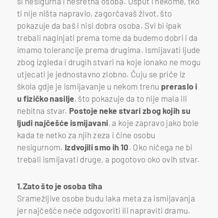
si nesigurna i nesretna osoba. Usput i nekome, tko
ti nije ništa napravio, zagorčavaš život, što
pokazuje da baš i nisi dobra osoba. Svi bi ipak
trebali naginjati prema tome da budemo dobri i da
imamo tolerancije prema drugima. Ismijavati ljude
zbog izgleda i drugih stvari na koje ionako ne mogu
utjecati je jednostavno zlobno. Čuju se priče iz
škola gdje je ismijavanje u nekom trenu
preraslo i
u fizičko nasilje
, što pokazuje da to nije mala ili
nebitna stvar.
Postoje neke stvari zbog kojih su
ljudi najčešće ismijavani
, a koje zapravo jako bole
kada te netko za njih zeza i čine osobu
nesigurnom.
Izdvojili smo ih 10
. Oko ničega ne bi
trebali ismijavati druge, a pogotovo oko ovih stvar.
1.Zato što je osoba tiha
Sramežljive osobe budu laka meta za ismijavanja
jer najčešće neće odgovoriti ili napraviti dramu.