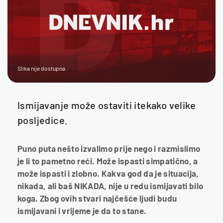
Slika nije dostupna
Ismijavanje može ostaviti itekako velike
posljedice.
Puno puta nešto izvalimo prije nego i razmislimo
je li to pametno reći. Može ispasti simpatično, a
može ispasti i zlobno. Kakva god da je situacija,
nikada, ali baš NIKADA, nije u redu ismijavati bilo
koga. Zbog ovih stvari najčešće ljudi budu
ismijavani i vrijeme je da to stane.