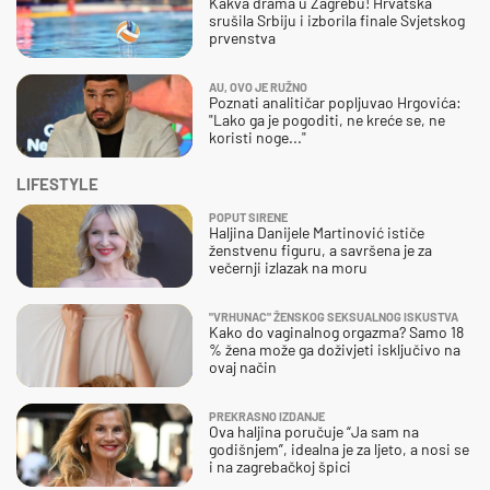
Kakva drama u Zagrebu! Hrvatska
srušila Srbiju i izborila finale Svjetskog
prvenstva
AU, OVO JE RUŽNO
Poznati analitičar popljuvao Hrgovića:
"Lako ga je pogoditi, ne kreće se, ne
koristi noge..."
LIFESTYLE
POPUT SIRENE
Haljina Danijele Martinović ističe
ženstvenu figuru, a savršena je za
večernji izlazak na moru
"VRHUNAC" ŽENSKOG SEKSUALNOG ISKUSTVA
Kako do vaginalnog orgazma? Samo 18
% žena može ga doživjeti isključivo na
ovaj način
PREKRASNO IZDANJE
Ova haljina poručuje “Ja sam na
godišnjem”, idealna je za ljeto, a nosi se
i na zagrebačkoj špici