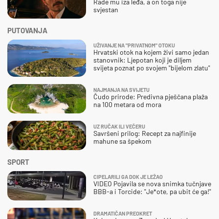
Rade mu iza leđa, a on toga nije
svjestan
PUTOVANJA
UŽIVANJE NA "PRIVATNOM" OTOKU
Hrvatski otok na kojem živi samo jedan
stanovnik: Ljepotan koji je diljem
svijeta poznat po svojem "bijelom zlatu"
NAJMANJA NA SVIJETU
Čudo prirode: Predivna pješčana plaža
na 100 metara od mora
UZ RUČAK ILI VEČERU
Savršeni prilog: Recept za najfinije
mahune sa špekom
SPORT
CIPELARILI GA DOK JE LEŽAO
VIDEO Pojavila se nova snimka tučnjave
BBB-a i Torcide: "Je*ote, pa ubit će ga!"
DRAMATIČAN PREOKRET