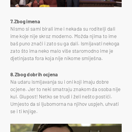
7.Zbog imena
Nismo si sami birali ime i nekada su roditelji dali
ime koje nije skroz moderno. Možda njima to ime
baš puno znači i zato su ga dali. Ismijavati nekoga
zato što ima neko malo više staromodno ime je
djetinjasta fora koja nije nikome smiješna.
8.Zbog dobrih ocjena
Na udaru ismijavanja su i oni koji imaju dobre
ocjene. Jer to neki smatraju znakom da osoba nije
kul. Glupost! Netko se trudi i želi nešto postići.
Umjesto da si ljubomorna na njihov uspjeh, uhvati
se i ti knjige.