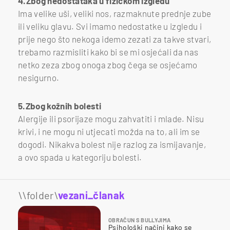
4.Zbog nedostataka u fizičkom izgledu
Ima velike uši, veliki nos, razmaknute prednje zube
ili veliku glavu. Svi imamo nedostatke u izgledu i
prije nego što nekoga idemo zezati za takve stvari,
trebamo razmisliti kako bi se mi osjećali da nas
netko zeza zbog onoga zbog čega se osjećamo
nesigurno.
5.Zbog kožnih bolesti
Alergije ili psorijaze mogu zahvatiti i mlade. Nisu
krivi, i ne mogu ni utjecati možda na to, ali im se
dogodi. Nikakva bolest nije razlog za ismijavanje,
a ovo spada u kategoriju bolesti.
\\folder\
vezani_članak
OBRAČUN S BULLYJIMA
Psihološki načini kako se