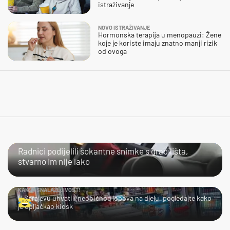
istraživanje
NOVO ISTRAŽIVANJE
Hormonska terapija u menopauzi: Žene
koje je koriste imaju znatno manji rizik
od ovoga
NIJE IM LAKO
Radnici podijelili šokantne snimke s gradilišta,
stvarno im nije lako
KAKVA SNALAŽLJIVOST!
U Sarajevu uhvatili neobičnog lopova na djelu, pogledajte kako
je opljačkao kiosk