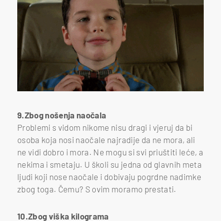
9.Zbog nošenja naočala
Problemi s vidom nikome nisu dragi i vjeruj da bi
osoba koja nosi naočale najradije da ne mora, ali
ne vidi dobro i mora. Ne mogu si svi priuštiti leće, a
nekima i smetaju. U školi su jedna od glavnih meta
ljudi koji nose naočale i dobivaju pogrdne nadimke
zbog toga. Čemu? S ovim moramo prestati.
10.Zbog viška kilograma