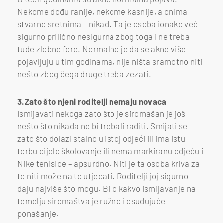
Nekome dođu ranije, nekome kasnije, a onima
stvarno sretnima – nikad. Ta je osoba ionako već
sigurno prilično nesigurna zbog toga i ne treba
tuđe zlobne fore. Normalno je da se akne više
pojavljuju u tim godinama, nije ništa sramotno niti
nešto zbog čega druge treba zezati.
3.Zato što njeni roditelji nemaju novaca
Ismijavati nekoga zato što je siromašan je još
nešto što nikada ne bi trebali raditi. Smijati se
zato što dolazi stalno u istoj odjeći ili ima istu
torbu cijelo školovanje ili nema markiranu odjeću i
Nike tenisice – apsurdno. Niti je ta osoba kriva za
to niti može na to utjecati. Roditelji joj sigurno
daju najviše što mogu. Bilo kakvo ismijavanje na
temelju siromaštva je ružno i osuđujuće
ponašanje.