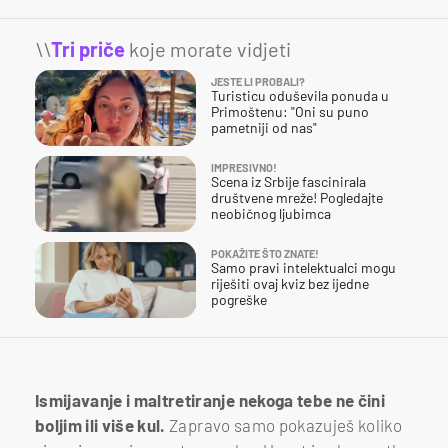
\\
Tri priče
koje morate vidjeti
JESTE LI PROBALI?
Turisticu oduševila ponuda u
Primoštenu: "Oni su puno
pametniji od nas"
IMPRESIVNO!
Scena iz Srbije fascinirala
društvene mreže! Pogledajte
neobičnog ljubimca
POKAŽITE ŠTO ZNATE!
Samo pravi intelektualci mogu
riješiti ovaj kviz bez ijedne
pogreške
Ismijavanje i maltretiranje nekoga tebe ne čini
boljim ili više kul.
Zapravo samo pokazuješ koliko