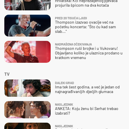
Hrvatska! Kći neprežaljenog pjevača
projurila špicom na dva kotača
PRED 20 TISUĆA LJUDI
Thompson izazvao ovacije već na
početku koncerta: "Što ću kad sam
slab..."
NADMAŠENA OČEKIVANJA
Thompson ruši brojke i u Vukovaru!
Objavljeno koliko je ulaznica prodano u
kratkom vremenu
TV
DALEKI GRAD
Ima tek šest godina, a već je jedan od
najnagrađivanijih dječjih glumaca
NASLJEDNIK
ANKETA: Koju ženu bi Serhat trebao
izabrati?
NASLJEDNIK