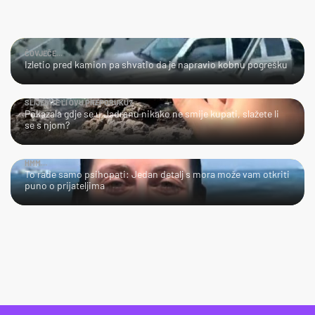
ČOVJEČE...
Izletio pred kamion pa shvatio da je napravio kobnu pogrešku
SLIJEDITE LI OVU PREPORUKU?
Pokazala gdje se u Jadranu nikako ne smije kupati, slažete li
se s njom?
HMM…
To rade samo psihopati: Jedan detalj s mora može vam otkriti
puno o prijateljima