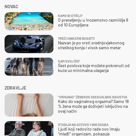
NOVAC
KAMO BI OTIŠLI?
O preseljenju u inozemstvo razmišlja 9
od 10 Europljana
TREĆI UNIKATNI BUGATTI
Nazvan je po vrsti srednjovjekovnog
viteškog konja i visok samo metar
SAM SVOJ ŠEF
Šest poslova koje možete pokrenuti od
kuće uz minimalna ulaganja
ZDRAVLJE
"VRHUNAC" ŽENSKOG SEKSUALNOG ISKUSTVA
Kako do vaginalnog orgazma? Samo 18
% žena može ga doživjeti isključivo na
ovaj način
STUDIJA NA GOTOVO 1.900 OSOBA
Ljudi koji redovito rade ovo imaju
“mlađi” organizam, pokazuje