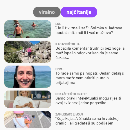
viralno
najčitanije
LOL
"Je li živ, zna li se?": Snimka s Jadrana
postala hit, radi li i vaš muž ovo?
KAO IZ PIŠTOLJA
Dobacila komentar trudnici bez noge, a
muž ispalio odgovor kao da je samo
čekao…
HMM…
To rade samo psihopati: Jedan detalj s
mora može vam otkriti puno o
prijateljima
POKAŽITE ŠTO ZNATE!
Samo pravi intelektualci mogu riješiti
ovaj kviz bez ijedne pogreške
ZAMJERATE LI JOJ?
"Koja kuja…": Snašla se na hrvatskoj
granici, ali gledatelji su podijeljeni