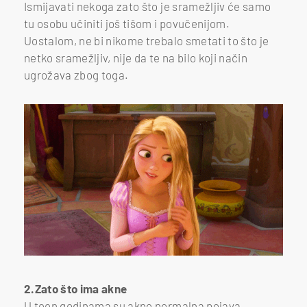
Ismijavati nekoga zato što je sramežljiv će samo
tu osobu učiniti još tišom i povučenijom.
Uostalom, ne bi nikome trebalo smetati to što je
netko sramežljiv, nije da te na bilo koji način
ugrožava zbog toga.
2.Zato što ima akne
U teen godinama su akne normalna pojava.