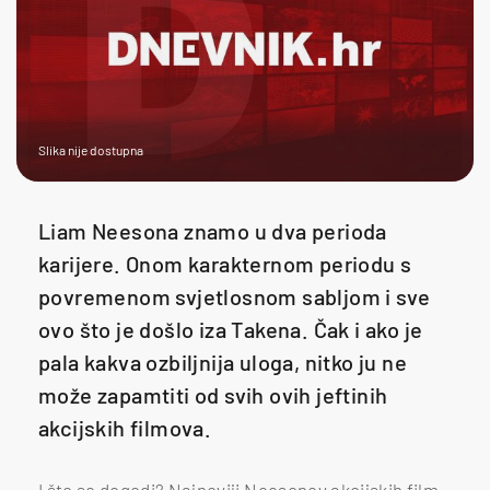
Slika nije dostupna
Liam Neesona znamo u dva perioda
karijere. Onom karakternom periodu s
povremenom svjetlosnom sabljom i sve
ovo što je došlo iza Takena. Čak i ako je
pala kakva ozbiljnija uloga, nitko ju ne
može zapamtiti od svih ovih jeftinih
akcijskih filmova.
I što se dogodi? Najnoviji Neesonov akcijskih film