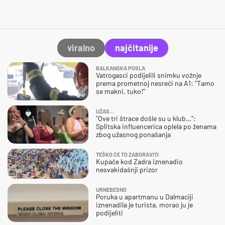
viralno
najčitanije
BALKANSKA POSLA
Vatrogasci podijelili snimku vožnje
prema prometnoj nesreći na A1: "Tamo
se makni, tuko!"
UŽAS…
"Ove tri štrace došle su u klub…":
Splitska influencerica oplela po ženama
zbog užasnog ponašanja
TEŠKO ĆE TO ZABORAVITI
Kupače kod Zadra iznenadio
nesvakidašnji prizor
URNEBESNO
Poruka u apartmanu u Dalmaciji
iznenadila je turista, morao ju je
podijeliti