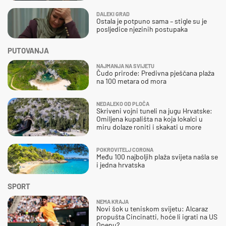
DALEKI GRAD
Ostala je potpuno sama – stigle su je
posljedice njezinih postupaka
PUTOVANJA
NAJMANJA NA SVIJETU
Čudo prirode: Predivna pješčana plaža
na 100 metara od mora
NEDALEKO OD PLOČA
Skriveni vojni tuneli na jugu Hrvatske:
Omiljena kupališta na koja lokalci u
miru dolaze roniti i skakati u more
POKROVITELJ CORONA
Među 100 najboljih plaža svijeta našla se
i jedna hrvatska
SPORT
NEMA KRAJA
Novi šok u teniskom svijetu: Alcaraz
propušta Cincinatti, hoće li igrati na US
Openu?