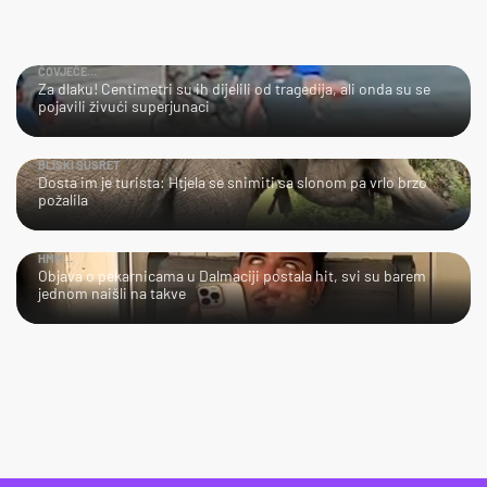
ČOVJEČE…
Za dlaku! Centimetri su ih dijelili od tragedija, ali onda su se
pojavili živući superjunaci
BLISKI SUSRET
Dosta im je turista: Htjela se snimiti sa slonom pa vrlo brzo
požalila
HMM…
Objava o pekarnicama u Dalmaciji postala hit, svi su barem
jednom naišli na takve