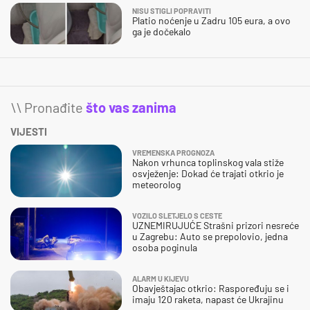
NISU STIGLI POPRAVITI
Platio noćenje u Zadru 105 eura, a ovo
ga je dočekalo
\\ Pronađite
što vas zanima
VIJESTI
VREMENSKA PROGNOZA
Nakon vrhunca toplinskog vala stiže
osvježenje: Dokad će trajati otkrio je
meteorolog
VOZILO SLETJELO S CESTE
UZNEMIRUJUĆE Strašni prizori nesreće
u Zagrebu: Auto se prepolovio, jedna
osoba poginula
ALARM U KIJEVU
Obavještajac otkrio: Raspoređuju se i
imaju 120 raketa, napast će Ukrajinu