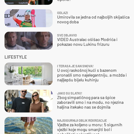
ODLAZI
Umirovila se jedna od najboljih skijašica
novog doba
SVE OBJAVIO
VIDEO Australac ošišao Modrića i
pokazao novu Lukinu frizuru
LIFESTYLE
I TERASA JE SAN SNOVA!
U ovoj raskošnoj kući s bazenom
pronašli smo najelegantniju, a možda i
najljepšu bijelu kuhinju
JAKO SU SLATKI!
Zbog simpatičnog para sa špice
zaboravili smo i na modu, no njezina
haljina itekako nas se dojmila
NAJSIGURNIJI OBLIK REKREACIJE
Vježbe za koljeno u moru: 5 sigurnih
vježbi koje mogu smanjiti bol i