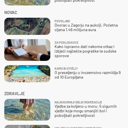
poboljšati pokretljivost
NOVAC
POVOLJNO
Dvorac u Zagorju na aukciji. Početna
cijena 1,46 milijuna eura
ZA POSLODAVCE
Kako ispravno dati nekome otkaz i
izbjeći najčešće pogreške te sudske
sporove
KAMO BI OTIŠLI?
O preseljenju u inozemstvo razmišlja 9
od 10 Europljana
ZDRAVLJE
NAJSIGURNIJI OBLIK REKREACIJE
Vježbe za koljeno u moru: 5 sigurnih
vježbi koje mogu smanjiti bol i
poboljšati pokretljivost