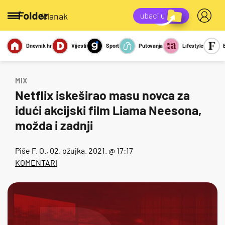
/članak
Dnevnik.hr
Vijesti
Sport
Putovanja
Lifestyle
Viralno
Miks
Kviz
Report
Sexy
MIX
Netflix iskeširao masu novca za
idući akcijski film Liama Neesona,
možda i zadnji
Piše
F. O.
, 02. ožujka. 2021. @ 17:17
KOMENTARI