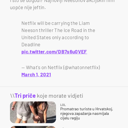
uopće nije jeftin.
Netflix will be carrying the Liam
Neeson thriller The Ice Road in the
United States only according to
Deadline
pic.twitter.com/DB7s6u0VEF
— What's on Netflix (@whatonnetflix)
March 1, 2021
\\
Tri priče
koje morate vidjeti
LOL
Promatrao turiste u Hrvatskoj,
njegova zapažanja nasmijala
cijelu regiju