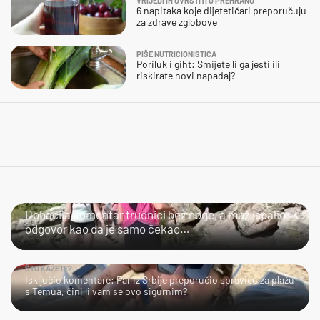
VRIJEDI IH UVRSTITI U PREHRANU
6 napitaka koje dijetetičari preporučuju
za zdrave zglobove
PIŠE NUTRICIONISTICA
Poriluk i giht: Smijete li ga jesti ili
riskirate novi napadaj?
KAO IZ PIŠTOLJA
Dobacila komentar trudnici bez noge, a muž ispalio
odgovor kao da je samo čekao…
ŠTO KAŽETE?
Isključio komentare: Par iz Srbije preporučio spravicu za plažu
s Temua, čini li vam se ovo sigurnim?