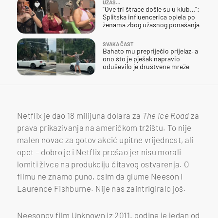
UŽAS…
"Ove tri štrace došle su u klub…":
Splitska influencerica oplela po
ženama zbog užasnog ponašanja
SVAKA ČAST
Bahato mu prepriječio prijelaz, a
ono što je pješak napravio
oduševilo je društvene mreže
Netflix je dao 18 milijuna dolara za
The Ice Road
za
prava prikazivanja na američkom tržištu. To nije
malen novac za gotov akcić upitne vrijednost, ali
opet – dobro je i Netflix prošao jer nisu morali
lomiti živce na produkciju čitavog ostvarenja. O
filmu ne znamo puno, osim da glume Neeson i
Laurence Fishburne. Nije nas zaintrigiralo još.
Neesonov film Unknown iz 2011. godine je jedan od