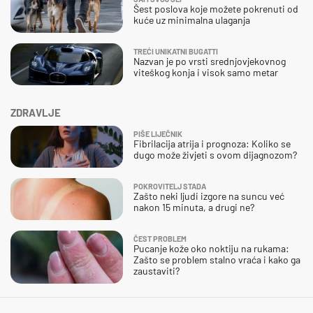
Šest poslova koje možete pokrenuti od
kuće uz minimalna ulaganja
TREĆI UNIKATNI BUGATTI
Nazvan je po vrsti srednjovjekovnog
viteškog konja i visok samo metar
ZDRAVLJE
PIŠE LIJEČNIK
Fibrilacija atrija i prognoza: Koliko se
dugo može živjeti s ovom dijagnozom?
POKROVITELJ STADA
Zašto neki ljudi izgore na suncu već
nakon 15 minuta, a drugi ne?
ČEST PROBLEM
Pucanje kože oko noktiju na rukama:
Zašto se problem stalno vraća i kako ga
zaustaviti?