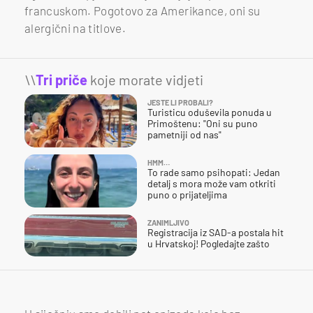
francuskom. Pogotovo za Amerikance, oni su
alergični na titlove.
\\
Tri priče
koje morate vidjeti
JESTE LI PROBALI?
Turisticu oduševila ponuda u
Primoštenu: "Oni su puno
pametniji od nas"
HMM…
To rade samo psihopati: Jedan
detalj s mora može vam otkriti
puno o prijateljima
ZANIMLJIVO
Registracija iz SAD-a postala hit
u Hrvatskoj! Pogledajte zašto