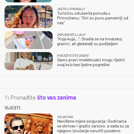
JESTE LI PROBALI?
Turisticu oduševila ponuda u
Primoštenu: "Oni su puno pametniji od
nas"
ZAMJERATE LI JOJ?
"Koja kuja…": Snašla se na hrvatskoj
granici, ali gledatelji su podijeljeni
POKAŽITE ŠTO ZNATE!
Samo pravi intelektualci mogu riješiti
ovaj kviz bez ijedne pogreške
\\ Pronađite
što vas zanima
VIJESTI
VELIKI PAD
Neviđene mjere osiguranja: Godinama
se skrivao i gradio carstvo, a sada su za
njegovo izručenje naručili posebno