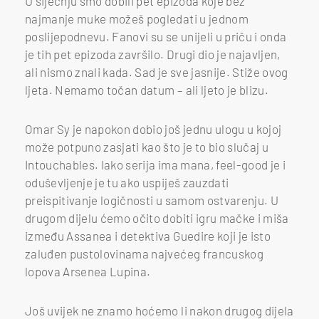
U siječnju smo dobili pet epizoda koje bez
najmanje muke možeš pogledati u jednom
poslijepodnevu. Fanovi su se unijeli u priču i onda
je tih pet epizoda završilo. Drugi dio je najavljen,
ali nismo znali kada. Sad je sve jasnije. Stiže ovog
ljeta. Nemamo točan datum – ali ljeto je blizu.
Omar Sy je napokon dobio još jednu ulogu u kojoj
može potpuno zasjati kao što je to bio slučaj u
Intouchables. Iako serija ima mana, feel-good je i
oduševljenje je tu ako uspiješ zauzdati
preispitivanje logičnosti u samom ostvarenju. U
drugom dijelu ćemo očito dobiti igru mačke i miša
između Assanea i detektiva Guedire koji je isto
zaluđen pustolovinama najvećeg francuskog
lopova Arsenea Lupina.
Još uvijek ne znamo hoćemo li nakon drugog dijela