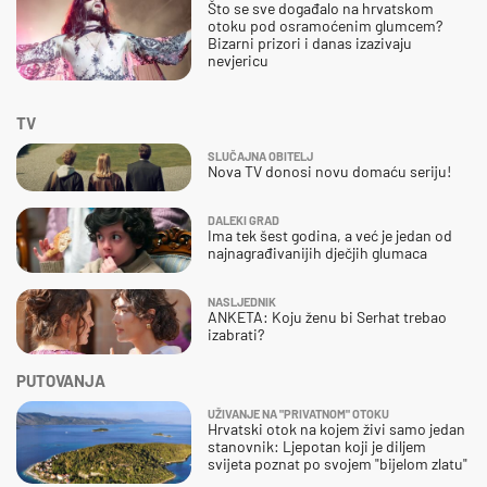
Što se sve događalo na hrvatskom
otoku pod osramoćenim glumcem?
Bizarni prizori i danas izazivaju
nevjericu
TV
SLUČAJNA OBITELJ
Nova TV donosi novu domaću seriju!
DALEKI GRAD
Ima tek šest godina, a već je jedan od
najnagrađivanijih dječjih glumaca
NASLJEDNIK
ANKETA: Koju ženu bi Serhat trebao
izabrati?
PUTOVANJA
UŽIVANJE NA "PRIVATNOM" OTOKU
Hrvatski otok na kojem živi samo jedan
stanovnik: Ljepotan koji je diljem
svijeta poznat po svojem "bijelom zlatu"