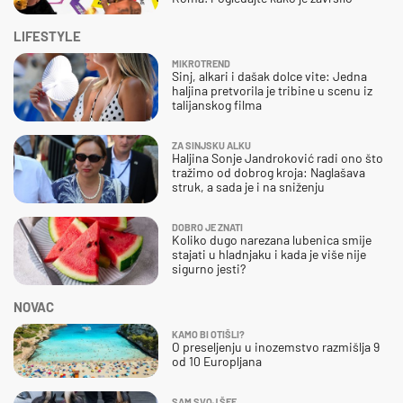
LIFESTYLE
MIKROTREND
Sinj, alkari i dašak dolce vite: Jedna
haljina pretvorila je tribine u scenu iz
talijanskog filma
ZA SINJSKU ALKU
Haljina Sonje Jandroković radi ono što
tražimo od dobrog kroja: Naglašava
struk, a sada je i na sniženju
DOBRO JE ZNATI
Koliko dugo narezana lubenica smije
stajati u hladnjaku i kada je više nije
sigurno jesti?
NOVAC
KAMO BI OTIŠLI?
O preseljenju u inozemstvo razmišlja 9
od 10 Europljana
SAM SVOJ ŠEF