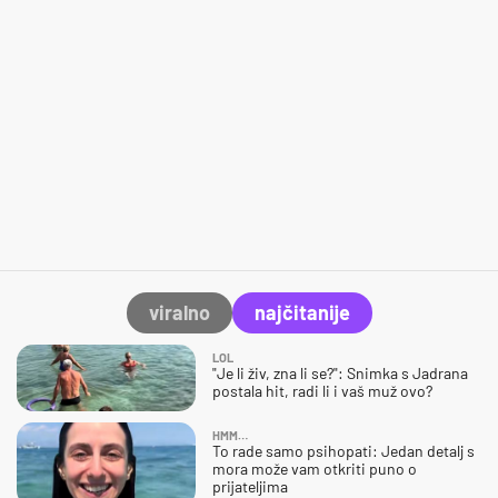
viralno
najčitanije
LOL
"Je li živ, zna li se?": Snimka s Jadrana
postala hit, radi li i vaš muž ovo?
HMM…
To rade samo psihopati: Jedan detalj s
mora može vam otkriti puno o
prijateljima