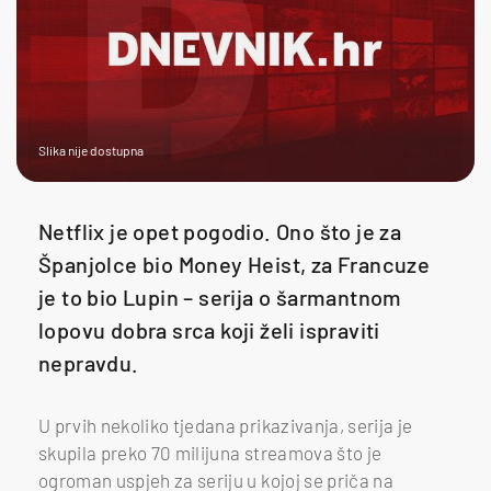
Slika nije dostupna
Netflix je opet pogodio. Ono što je za
Španjolce bio Money Heist, za Francuze
je to bio Lupin – serija o šarmantnom
lopovu dobra srca koji želi ispraviti
nepravdu.
U prvih nekoliko tjedana prikazivanja, serija je
skupila preko 70 milijuna streamova što je
ogroman uspjeh za seriju u kojoj se priča na