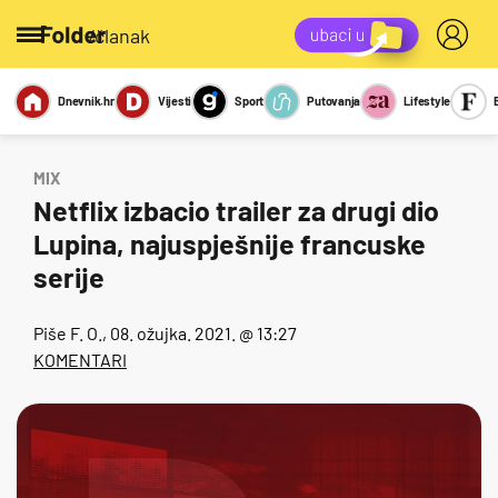
/članak
Dnevnik.hr
Vijesti
Sport
Putovanja
Lifestyle
Viralno
Miks
Kviz
Report
Sexy
MIX
Netflix izbacio trailer za drugi dio
Lupina, najuspješnije francuske
serije
Piše
F. O.
, 08. ožujka. 2021. @ 13:27
KOMENTARI