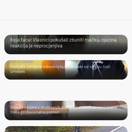
LOL
Koja faca! Vlasnici pokušali zbuniti mačku, njezina
reakcija je neprocjenjiva
ŠTO TO IZVODE?
Podijelili omiljene trikove iz kuhinje, neki od njih su čisti
urnebes
URADI SAM?
Slijedili savjete s društvenih mreža pa shvatili da im hitno
treba profesionalna pomoć