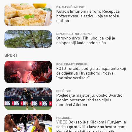
MA, SAVRŠENSTVO!
Kolač s limunom i sirom: Recept za
božanstvenu slasticu koja se topi u
ustima
NEVJEROJATNO OPASNO
Otrovno drvo: Tihi ubojica koji je
najopasniji kada padne kiša
SPORT
POGLEDAJTE PORUKU
FOTO Torcida podigla transparente koji
će odjeknuti Hrvatskom: Prozvali
"moralne vertikale"
ODUŠEVIO
Pogledajte majstoriju: Joško Gvardiol
jednim potezom izbrisao cijelu
momčad Atletica
POLJACI...
VIDEO Boksao je s Kličkom i Furyjem, a
sad su ga stavili u kavez sa šestoricom
Roma! Pogledajte kako je završilo