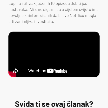
Lupina i tih zaključenih 10 epizoda dobiti još
nastavaka. Ali smo sigurni da u cijelom svijetu ima
dovoljno zainteresiranih da bi ovo Netflixu mogla
biti zanimljiva investicija.
.
Sviđa ti se ovaj članak?