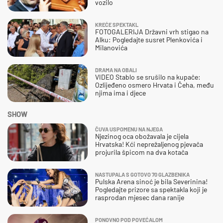
vozilo
KREĆE SPEKTAKL
FOTOGALERIJA Državni vrh stigao na
Alku: Pogledajte susret Plenkovića i
Milanovića
DRAMA NA OBALI
VIDEO Stablo se srušilo na kupače:
Ozlijeđeno osmero Hrvata i Čeha, među
njima ima i djece
SHOW
ČUVA USPOMENU NA NJEGA
Njezinog oca obožavala je cijela
Hrvatska! Kći neprežaljenog pjevača
projurila špicom na dva kotača
NASTUPALA S GOTOVO 70 GLAZBENIKA
Pulska Arena sinoć je bila Severinina!
Pogledajte prizore sa spektakla koji je
rasprodan mjesec dana ranije
PONOVNO POD POVEĆALOM