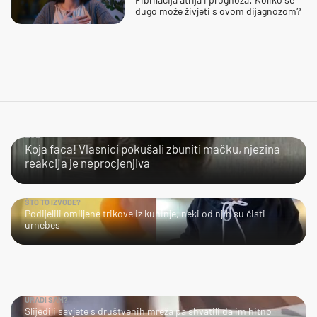
dugo može živjeti s ovom dijagnozom?
LOL
Koja faca! Vlasnici pokušali zbuniti mačku, njezina
reakcija je neprocjenjiva
ŠTO TO IZVODE?
Podijelili omiljene trikove iz kuhinje, neki od njih su čisti
urnebes
URADI SAM?
Slijedili savjete s društvenih mreža pa shvatili da im hitno