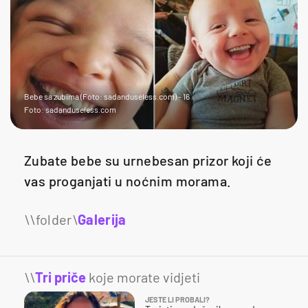
Bebe sa zubima (Foto: sadanduseless.com) - 16
Foto: sadanduseless.com
Zubate bebe su urnebesan prizor koji će
vas proganjati u noćnim morama.
Galerija
16
\\
Tri priče
koje morate vidjeti
JESTE LI PROBALI?