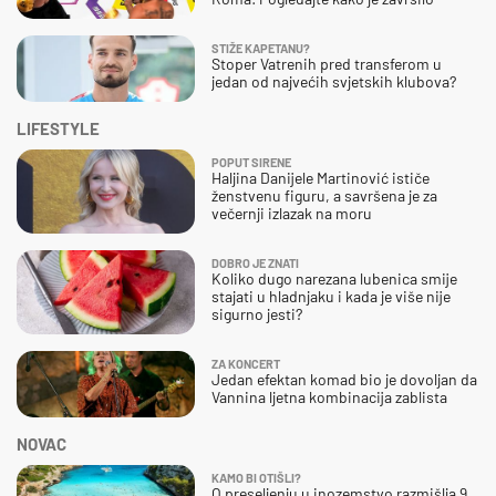
STIŽE KAPETANU?
Stoper Vatrenih pred transferom u
jedan od najvećih svjetskih klubova?
LIFESTYLE
POPUT SIRENE
Haljina Danijele Martinović ističe
ženstvenu figuru, a savršena je za
večernji izlazak na moru
DOBRO JE ZNATI
Koliko dugo narezana lubenica smije
stajati u hladnjaku i kada je više nije
sigurno jesti?
ZA KONCERT
Jedan efektan komad bio je dovoljan da
Vannina ljetna kombinacija zablista
NOVAC
KAMO BI OTIŠLI?
O preseljenju u inozemstvo razmišlja 9