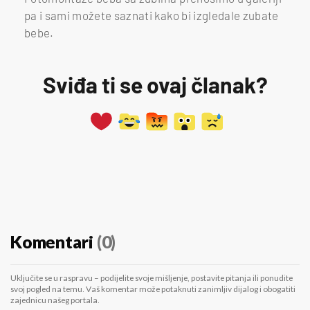
pa i sami možete saznati kako bi izgledale zubate
bebe.
Sviđa ti se ovaj članak?
Komentari
(0)
Uključite se u raspravu – podijelite svoje mišljenje, postavite pitanja ili ponudite
svoj pogled na temu. Vaš komentar može potaknuti zanimljiv dijalog i obogatiti
zajednicu našeg portala.