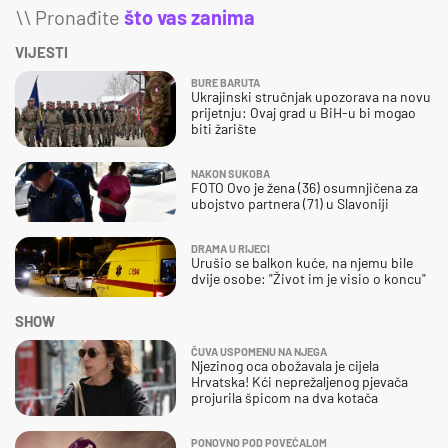
\\ Pronađite
što vas zanima
VIJESTI
BURE BARUTA
Ukrajinski stručnjak upozorava na novu
prijetnju: Ovaj grad u BiH-u bi mogao
biti žarište
NAKON SUKOBA
FOTO Ovo je žena (36) osumnjičena za
ubojstvo partnera (71) u Slavoniji
DRAMA U RIJECI
Urušio se balkon kuće, na njemu bile
dvije osobe: "Život im je visio o koncu"
SHOW
ČUVA USPOMENU NA NJEGA
Njezinog oca obožavala je cijela
Hrvatska! Kći neprežaljenog pjevača
projurila špicom na dva kotača
PONOVNO POD POVEĆALOM