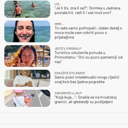
LOL
"Je li živ, zna li se?": Snimka s Jadrana
postala hit, radi li i vaš muž ovo?
HMM…
To rade samo psihopati: Jedan detalj s
mora može vam otkriti puno o
prijateljima
JESTE LI PROBALI?
Turisticu oduševila ponuda u
Primoštenu: "Oni su puno pametniji od
nas"
POKAŽITE ŠTO ZNATE!
Samo pravi intelektualci mogu riješiti
ovaj kviz bez ijedne pogreške
ZAMJERATE LI JOJ?
"Koja kuja…": Snašla se na hrvatskoj
granici, ali gledatelji su podijeljeni