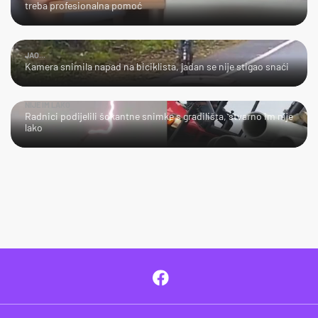
treba profesionalna pomoć
JAO...
Kamera snimila napad na biciklista, jadan se nije stigao snaći
NIJE IM LAKO
Radnici podijelili šokantne snimke s gradilišta, stvarno im nije
lako