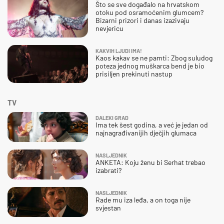
Što se sve događalo na hrvatskom
otoku pod osramoćenim glumcem?
Bizarni prizori i danas izazivaju
nevjericu
KAKVIH LJUDI IMA!
Kaos kakav se ne pamti: Zbog suludog
poteza jednog muškarca bend je bio
prisiljen prekinuti nastup
TV
DALEKI GRAD
Ima tek šest godina, a već je jedan od
najnagrađivanijih dječjih glumaca
NASLJEDNIK
ANKETA: Koju ženu bi Serhat trebao
izabrati?
NASLJEDNIK
Rade mu iza leđa, a on toga nije
svjestan