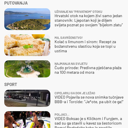
PUTOVANJA
UŽIVANJE NA "PRIVATNOM" OTOKU
Hrvatski otok na kojem živi samo jedan
stanovnik: Ljepotan koji je diljem
svijeta poznat po svojem "bijelom zlatu"
MA, SAVRŠENSTVO!
Kolač s limunom i sirom: Recept za
božanstvenu slasticu koja se topi u
ustima
NAJMANJA NA SVIJETU
Čudo prirode: Predivna pješčana plaža
na 100 metara od mora
SPORT
CIPELARILI GA DOK JE LEŽAO
VIDEO Pojavila se nova snimka tučnjave
BBB-a i Torcide: "Je*ote, pa ubit će ga!"
POLJACI...
VIDEO Boksao je s Kličkom i Furyjem, a
sad su ga stavili u kavez sa šestoricom
Roma! Pogledajte kako je završilo