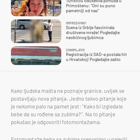
Turisticu oduševila ponuda u
Primoštenu: "Oni su puno
pametniji od nas"
IMPRESIVNO!
Scena iz Srbije fascinirala
društvene mreže! Pogledajte
neobičnog ljubimca
ZANIMLJIVO
Registracija iz SAD-a postala hit
u Hrvatskoj! Pogledajte zašto
Kako ljudska mašta ne poznaje granice, uvijek se
postavljaju nova pitanja. Jedno takvo pitanje koje
je nekome palo na pamet jest: "Kako bi izgledale
bebe da su rođene sa zubima?". Na to pitanje
pokušao je odgovoriti fotomontažama.
Fotomontaže beba sa zubima prenosimo u galeriji