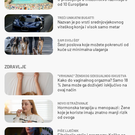
od 10 Europljana
TREĆI UNIKATNI BUGATTI
Nazvan je po vrsti srednjovjekovnog
viteškog konja i visok samo metar
SAM SVOJ ŠEF
Šest poslova koje možete pokrenuti od
kuće uz minimalna ulaganja
ZDRAVLJE
"VRHUNAC" ŽENSKOG SEKSUALNOG ISKUSTVA
Kako do vaginalnog orgazma? Samo 18
% žena može ga doživjeti isključivo na
ovaj način
NOVO ISTRAŽIVANJE
Hormonska terapija u menopauzi: Žene
koje je koriste imaju znatno manji rizik
od ovoga
PIŠE LIJEČNIK
Fibrilacija atrija i prognoza: Koliko se