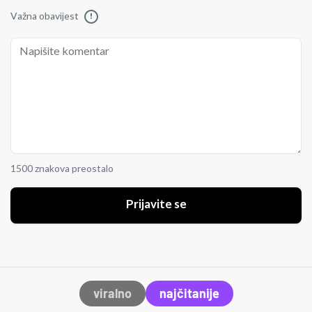
Važna obavijest
!
1500 znakova preostalo
Prijavite se
viralno
najčitanije