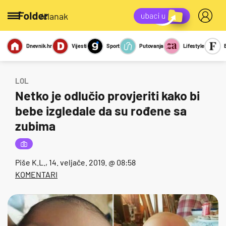
/članak
Dnevnik.hr
Vijesti
Sport
Putovanja
Lifestyle
Viralno
Miks
Kviz
Report
Sexy
LOL
Netko je odlučio provjeriti kako bi
bebe izgledale da su rođene sa
zubima
Piše
K.L.
, 14. veljače. 2019. @ 08:58
KOMENTARI