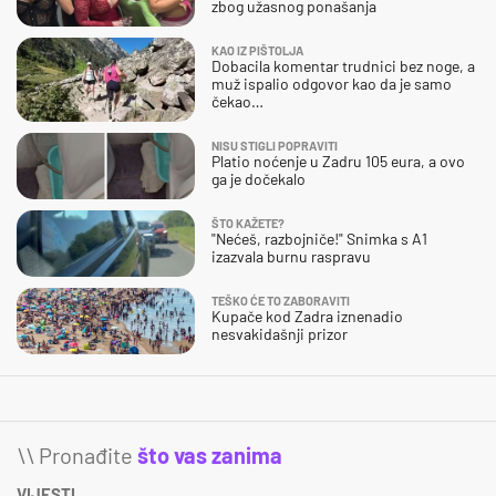
zbog užasnog ponašanja
KAO IZ PIŠTOLJA
Dobacila komentar trudnici bez noge, a
muž ispalio odgovor kao da je samo
čekao…
NISU STIGLI POPRAVITI
Platio noćenje u Zadru 105 eura, a ovo
ga je dočekalo
ŠTO KAŽETE?
"Nećeš, razbojniče!" Snimka s A1
izazvala burnu raspravu
TEŠKO ĆE TO ZABORAVITI
Kupače kod Zadra iznenadio
nesvakidašnji prizor
\\ Pronađite
što vas zanima
VIJESTI