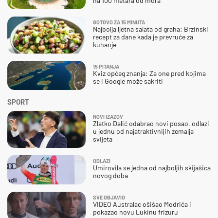
na 100 metara od mora
GOTOVO ZA 15 MINUTA
Najbolja ljetna salata od graha: Brzinski
recept za dane kada je prevruće za
kuhanje
15 PITANJA
Kviz općeg znanja: Za one pred kojima
se i Google može sakriti
SPORT
NOVI IZAZOV
Zlatko Dalić odabrao novi posao, odlazi
u jednu od najatraktivnijih zemalja
svijeta
ODLAZI
Umirovila se jedna od najboljih skijašica
novog doba
SVE OBJAVIO
VIDEO Australac ošišao Modrića i
pokazao novu Lukinu frizuru