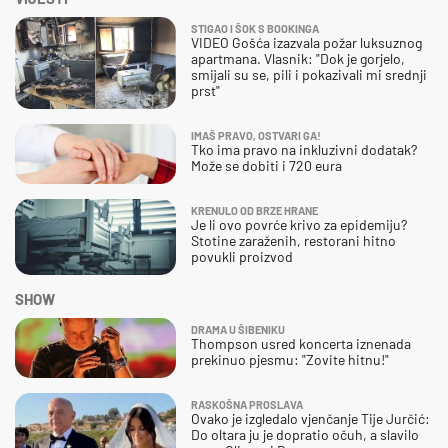
STIGAO I ŠOK S BOOKINGA
VIDEO Gošća izazvala požar luksuznog
apartmana. Vlasnik: "Dok je gorjelo,
smijali su se, pili i pokazivali mi srednji
prst"
IMAŠ PRAVO, OSTVARI GA!
Tko ima pravo na inkluzivni dodatak?
Može se dobiti i 720 eura
KRENULO OD BRZE HRANE
Je li ovo povrće krivo za epidemiju?
Stotine zaraženih, restorani hitno
povukli proizvod
SHOW
DRAMA U ŠIBENIKU
Thompson usred koncerta iznenada
prekinuo pjesmu: "Zovite hitnu!"
RASKOŠNA PROSLAVA
Ovako je izgledalo vjenčanje Tije Jurčić:
Do oltara ju je dopratio očuh, a slavilo