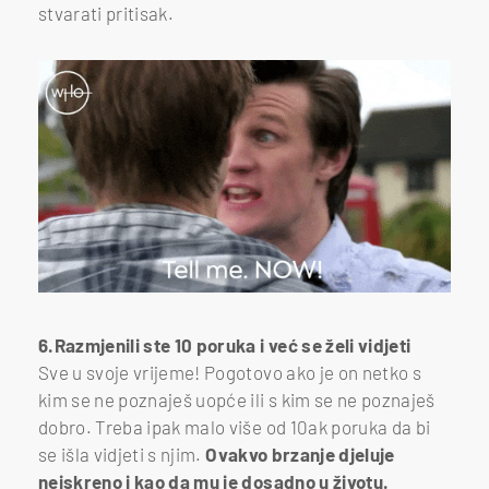
stvarati pritisak.
6.Razmjenili ste 10 poruka i već se želi vidjeti
Sve u svoje vrijeme! Pogotovo ako je on netko s
kim se ne poznaješ uopće ili s kim se ne poznaješ
dobro. Treba ipak malo više od 10ak poruka da bi
se išla vidjeti s njim.
Ovakvo brzanje djeluje
neiskreno i kao da mu je dosadno u životu.