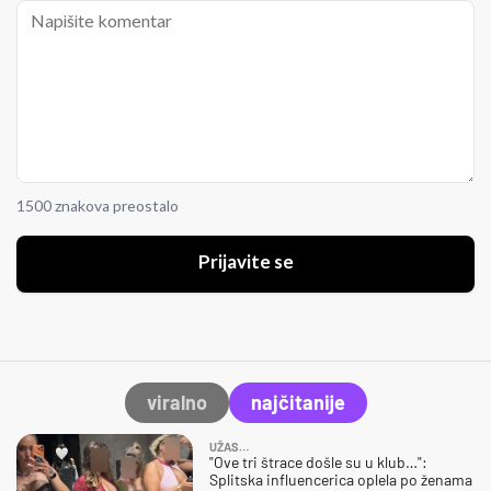
1500 znakova preostalo
Prijavite se
viralno
najčitanije
UŽAS…
"Ove tri štrace došle su u klub…":
Splitska influencerica oplela po ženama