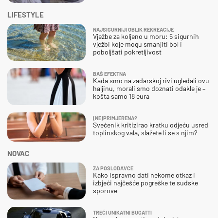
LIFESTYLE
NAJSIGURNIJI OBLIK REKREACIJE
Vježbe za koljeno u moru: 5 sigurnih
vježbi koje mogu smanjiti bol i
poboljšati pokretljivost
BAŠ EFEKTNA
Kada smo na zadarskoj rivi ugledali ovu
haljinu, morali smo doznati odakle je –
košta samo 18 eura
(NE)PRIMJERENA?
Svećenik kritizirao kratku odjeću usred
toplinskog vala, slažete li se s njim?
NOVAC
ZA POSLODAVCE
Kako ispravno dati nekome otkaz i
izbjeći najčešće pogreške te sudske
sporove
TREĆI UNIKATNI BUGATTI