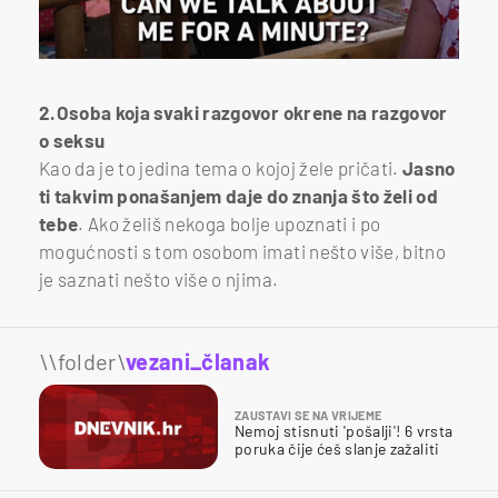
2.Osoba koja svaki razgovor okrene na razgovor
o seksu
Kao da je to jedina tema o kojoj žele pričati.
Jasno
ti takvim ponašanjem daje do znanja što želi od
tebe
. Ako želiš nekoga bolje upoznati i po
mogućnosti s tom osobom imati nešto više, bitno
je saznati nešto više o njima.
\\folder\
vezani_članak
ZAUSTAVI SE NA VRIJEME
Nemoj stisnuti 'pošalji'! 6 vrsta
poruka čije ćeš slanje zažaliti