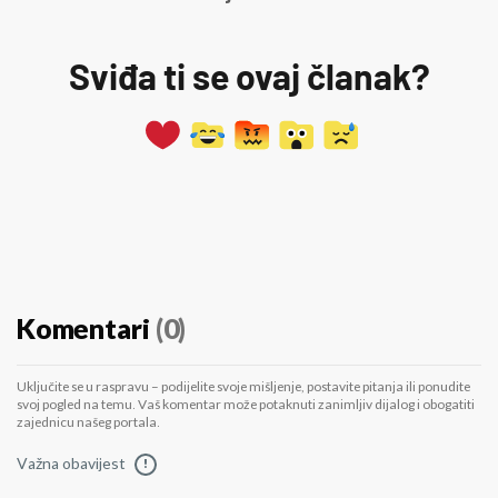
Sviđa ti se ovaj članak?
Komentari
(0)
Uključite se u raspravu – podijelite svoje mišljenje, postavite pitanja ili ponudite
svoj pogled na temu. Vaš komentar može potaknuti zanimljiv dijalog i obogatiti
zajednicu našeg portala.
Važna obavijest
!