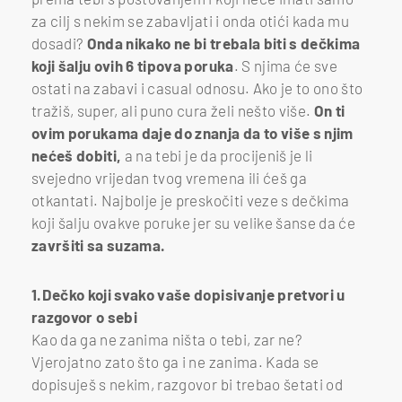
za cilj s nekim se zabavljati i onda otići kada mu
dosadi?
Onda nikako ne bi trebala biti s dečkima
koji šalju ovih 6 tipova poruka
. S njima će sve
ostati na zabavi i casual odnosu. Ako je to ono što
tražiš, super, ali puno cura želi nešto više.
On ti
ovim porukama daje do znanja da to više s njim
nećeš dobiti,
a na tebi je da procijeniš je li
svejedno vrijedan tvog vremena ili ćeš ga
otkantati. Najbolje je preskočiti veze s dečkima
koji šalju ovakve poruke jer su velike šanse da će
završiti sa suzama.
1.Dečko koji svako vaše dopisivanje pretvori u
razgovor o sebi
Kao da ga ne zanima ništa o tebi, zar ne?
Vjerojatno zato što ga i ne zanima. Kada se
dopisuješ s nekim, razgovor bi trebao šetati od