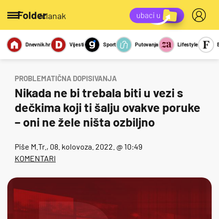
/članak
Dnevnik.hr
Vijesti
Sport
Putovanja
Lifestyle
Viralno
Miks
Kviz
Report
Sexy
PROBLEMATIČNA DOPISIVANJA
Nikada ne bi trebala biti u vezi s
dečkima koji ti šalju ovakve poruke
– oni ne žele ništa ozbiljno
Piše
M.Tr.
, 08. kolovoza. 2022. @ 10:49
KOMENTARI