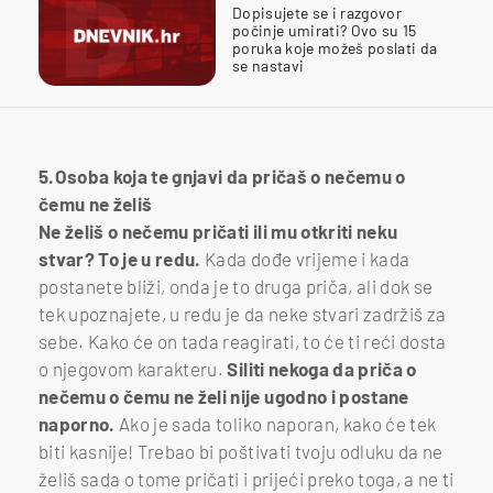
Dopisujete se i razgovor
počinje umirati? Ovo su 15
poruka koje možeš poslati da
se nastavi
5.Osoba koja te gnjavi da pričaš o nečemu o
čemu ne želiš
Ne želiš o nečemu pričati ili mu otkriti neku
stvar? To je u redu.
Kada dođe vrijeme i kada
postanete bliži, onda je to druga priča, ali dok se
tek upoznajete, u redu je da neke stvari zadržiš za
sebe. Kako će on tada reagirati, to će ti reći dosta
o njegovom karakteru.
Siliti nekoga da priča o
nečemu o čemu ne želi nije ugodno i postane
naporno.
Ako je sada toliko naporan, kako će tek
biti kasnije! Trebao bi poštivati tvoju odluku da ne
želiš sada o tome pričati i prijeći preko toga, a ne ti