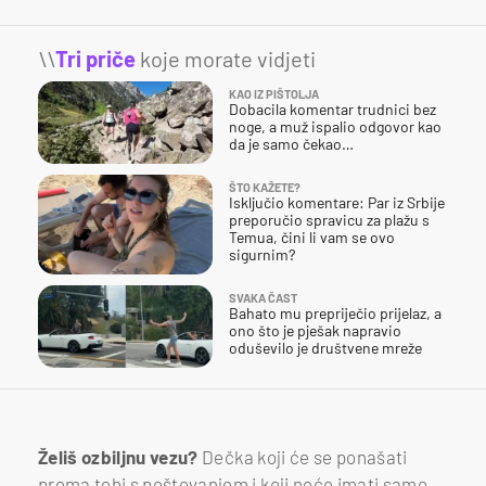
\\
Tri priče
koje morate vidjeti
KAO IZ PIŠTOLJA
Dobacila komentar trudnici bez
noge, a muž ispalio odgovor kao
da je samo čekao…
ŠTO KAŽETE?
Isključio komentare: Par iz Srbije
preporučio spravicu za plažu s
Temua, čini li vam se ovo
sigurnim?
SVAKA ČAST
Bahato mu prepriječio prijelaz, a
ono što je pješak napravio
oduševilo je društvene mreže
Želiš ozbiljnu vezu?
Dečka koji će se ponašati
prema tebi s poštovanjem i koji neće imati samo