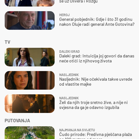
se uz Olivera i Rozgu
HEROJ
General pobjednik: Gdje i što 31 godinu
nakon Oluje radi general Ante Gotovina?
TV
DALEKI GRAD
Daleki grad: Intuicija joj govori da danas
neće otići iz njihovog života
NASLJEDNIK
Nasljednik: Nije očekivala takve uvrede
od vlastite majke
NASLJEDNIK
Želi da njih troje sretno žive, a nije ni
svjesna da ga je odavno izgubila
PUTOVANJA
NAJMANJA NA SVIJETU
Čudo prirode: Predivna pješčana plaža