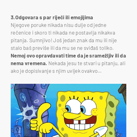
3.Odgovara s par riječi ili emojijima
Njegove poruke nikada nisu dulje od jedne
rečenice i skoro ti nikada ne postavlja nikakva
pitanja. Sumnjivo! Još jedan znak da mu ili nije
stalo baš previše ili da mu se ne sviđaš toliko.
Nemoj ovo opravdavati time da je sramežljiv ili da
nema vremena.
Nekada jesu te stvari u pitanju, ali
ako je dopisivanje s njim uvijek ovakvo…