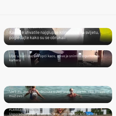
NIJE LAKO BITI LOPOV
Kamere uhvatile najgluplje kriminalce na svijetu,
pogledajte kako su se obrukali
JAO...
Uljez u kući izazvao opći kaos, a sve je snimila sigurnosna
kamera
LOL
"Je li živ, zna li se?": Snimka s Jadrana postala hit, radi li i vaš
muž ovo?
PLAVUŠA S FAKULTETA
Uspoređuju je s Elle Woods, a njezin odgovor kritičarima