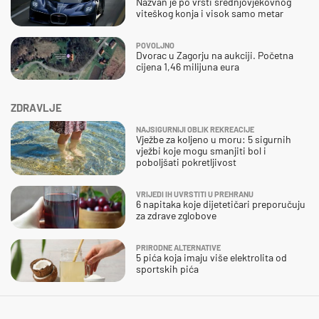
Nazvan je po vrsti srednjovjekovnog
viteškog konja i visok samo metar
POVOLJNO
Dvorac u Zagorju na aukciji. Početna
cijena 1,46 milijuna eura
ZDRAVLJE
NAJSIGURNIJI OBLIK REKREACIJE
Vježbe za koljeno u moru: 5 sigurnih
vježbi koje mogu smanjiti bol i
poboljšati pokretljivost
VRIJEDI IH UVRSTITI U PREHRANU
6 napitaka koje dijetetičari preporučuju
za zdrave zglobove
PRIRODNE ALTERNATIVE
5 pića koja imaju više elektrolita od
sportskih pića