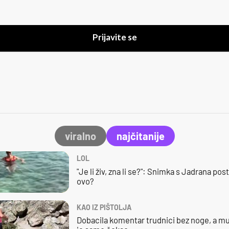
Prijavite se
viralno
najčitanije
LOL
"Je li živ, zna li se?": Snimka s Jadrana posta
ovo?
KAO IZ PIŠTOLJA
Dobacila komentar trudnici bez noge, a mu