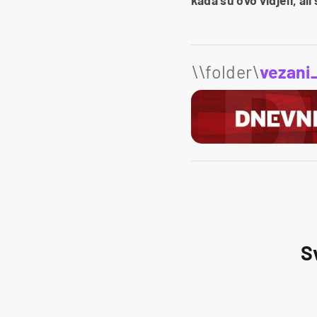
\\folder\
vezani
S