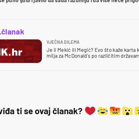
_članak
VJEČNA DILEMA
Je li Mekić ili Megić? Evo što kaže karta 
milja za McDonald's po različitim država
viđa ti se ovaj članak?