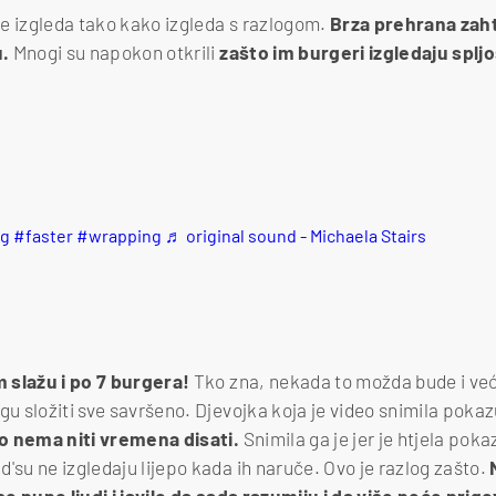
e izgleda tako kako izgleda s razlogom.
Brza prehrana zaht
u.
Mnogi su napokon otkrili
zašto im burgeri izgledaju spljo
g
#faster
#wrapping
♬ original sound - Michaela Stairs
slažu i po 7 burgera!
Tko zna, nekada to možda bude i već
gu složiti sve savršeno. Djevojka koja je video snimila pokaz
o nema niti vremena disati.
Snimila ga je jer je htjela poka
'su ne izgledaju lijepo kada ih naruče. Ovo je razlog zašto.
N
 se puno ljudi i javilo da sada razumiju i da više neće prigo