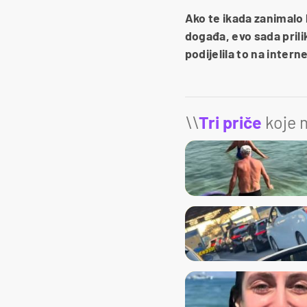
Ako te ikada zanimalo 
događa, evo sada prili
podijelila to na intern
\\
Tri priče
koje m