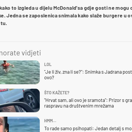
kako to izgleda u dijelu McDonald'sa gdje gosti ne mogu do
ke. Jedna se zaposlenica snimala kako slaže burgere u o
etu.
orate vidjeti
LOL
"Je li živ, zna li se?": Snimka s Jadrana posta
ovo?
ŠTO KAŽETE?
"Hrvat sam, ali ovo je sramota": Prizor s g
raspravu na društvenim mrežama
HMM…
To rade samo psihopati: Jedan detalj s mo