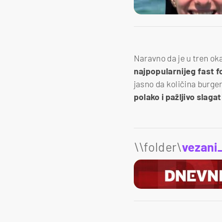
Naravno da je u tren ok
najpopularnijeg fast f
jasno da količina burger
polako i pažljivo slag
\\folder\
vezani