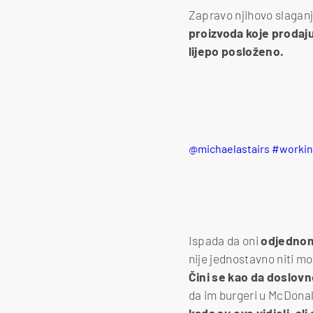
Zapravo njihovo slaganj
proizvoda koje prodaj
lijepo posloženo.
@michaelastairs
#workin
Ispada da oni
odjednom 
nije jednostavno niti mo
Čini se kao da doslovn
da im burgeri u McDonald
kada su ovo vidjeli, ali