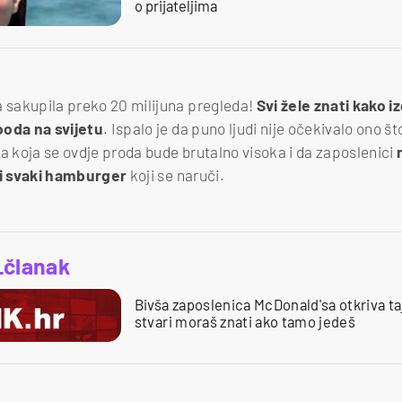
o prijateljima
a sakupila preko 20 milijuna pregleda!
Svi žele znati kako i
ooda na svijetu
. Ispalo je da puno ljudi nije očekivalo ono št
a koja se ovdje proda bude brutalno visoka i da zaposlenici
ati svaki hamburger
koji se naruči.
_članak
Bivša zaposlenica McDonald'sa otkriva taj
stvari moraš znati ako tamo jedeš