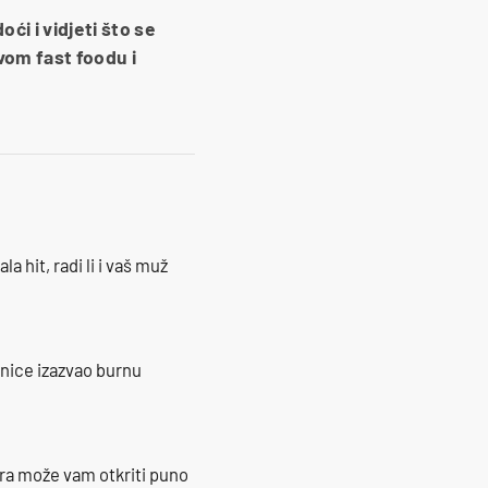
ći i vidjeti što se
vom fast foodu i
la hit, radi li i vaš muž
ranice izazvao burnu
ra može vam otkriti puno