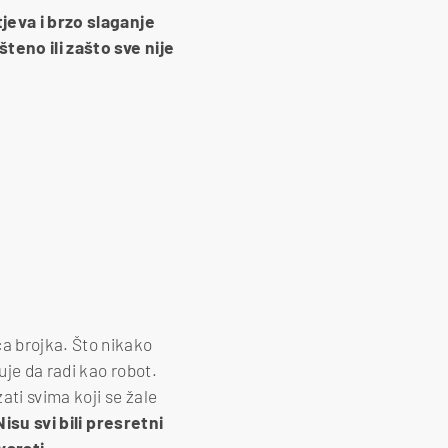
jeva i brzo slaganje
šteno ili zašto sve nije
a brojka. Što nikako
uje da radi kao robot.
zati svima koji se žale
isu svi bili presretni
varati.