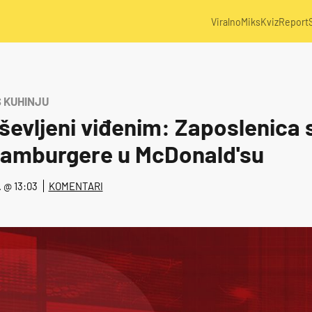
Viralno
Miks
Kviz
Report
S KUHINJU
ševljeni viđenim: Zaposlenica 
hamburgere u McDonald'su
2. @ 13:03
KOMENTARI