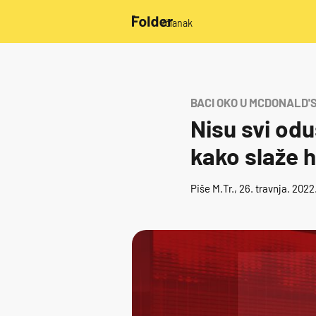
/članak
BACI OKO U MCDONALD'
Nisu svi odu
kako slaže 
Piše
M.Tr.
, 26. travnja. 202