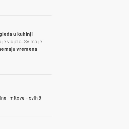
zgleda u kuhinji
o je vidjelo. Svima je
nemaju vremena
ne i mitove – ovih 8