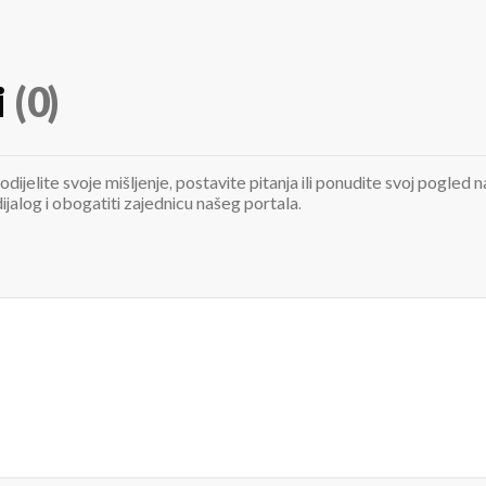
i
(0)
odijelite svoje mišljenje, postavite pitanja ili ponudite svoj pogle
jalog i obogatiti zajednicu našeg portala.