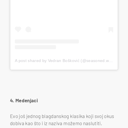
A post shared by Vedran Bošković (@seasoned.with.love)
4. Medenjaci
Evo još jednog blagdanskog klasika koji svoj okus
dobiva kao što i iz naziva možemo naslutiti,