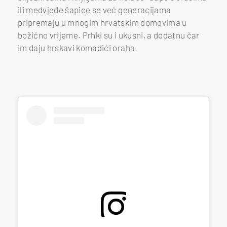
ili medvjeđe šapice se već generacijama
pripremaju u mnogim hrvatskim domovima u
božićno vrijeme. Prhki su i ukusni, a dodatnu čar
im daju hrskavi komadići oraha.