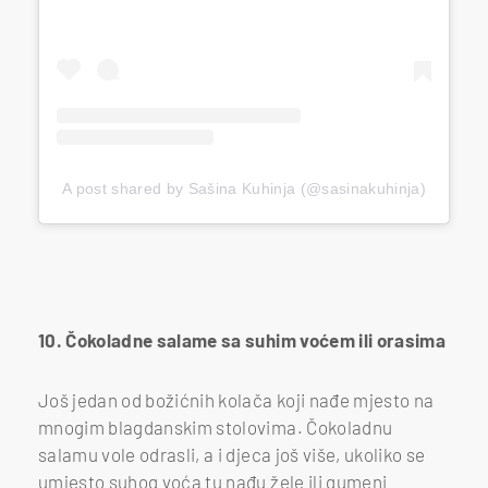
A post shared by Sašina Kuhinja (@sasinakuhinja)
10. Čokoladne salame sa suhim voćem ili orasima
Još jedan od božićnih kolača koji nađe mjesto na
mnogim blagdanskim stolovima. Čokoladnu
salamu vole odrasli, a i djeca još više, ukoliko se
umjesto suhog voća tu nađu žele ili gumeni