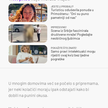
JESTE LI PROBALI?
Turisticu oduševila ponuda u
Primoštenu: "Oni su puno
pametniji od nas"
IMPRESIVNO!
Scena iz Srbije fascinirala
društvene mreže! Pogledajte
neobičnog ljubimca
POKAŽITE ŠTO ZNATE!
Samo pravi intelektualci mogu
riješiti ovaj kviz bez ijedne
pogreške
U mnogim domovima već se počelo s pripremama,
jer neki kolačići moraju ipak odstajati kako bi
dobili na punini okusa.