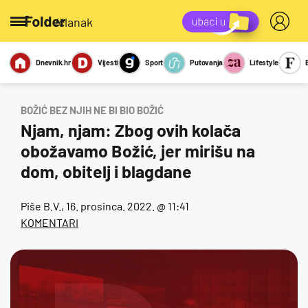
/članak
Dnevnik.hr
Vijesti
Sport
Putovanja
Lifestyle
Viralno
Miks
Kviz
Report
Sexy
BOŽIĆ BEZ NJIH NE BI BIO BOŽIĆ
Njam, njam: Zbog ovih kolača
obožavamo Božić, jer mirišu na
dom, obitelj i blagdane
Piše
B.V.
, 16. prosinca. 2022. @ 11:41
KOMENTARI