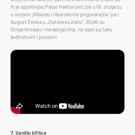
ih je spominjao Petar Hektorović još u 16. stoljeću
u svojem „Ribanju i ribarskome prigovarajnu“ pa i
August Šenoa u „Zlatarevu zlatu“. Bliski su
Gingerbreadu i medenjacima, no opet su tako
jedinstveni i posebni.
7. Vanilin kiflice