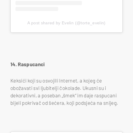
A post shared by Evelin (@torte_evelin)
14. Raspucanci
Keksići koji su osvojili Internet, a kojeg će
obožavati svi ljubitelji čokolade. Ukusni su i
dekorativni, a poseban „šmek“ im daje raspucani
bijeli pokrivač od šećera, koji podsjeća na snijeg.