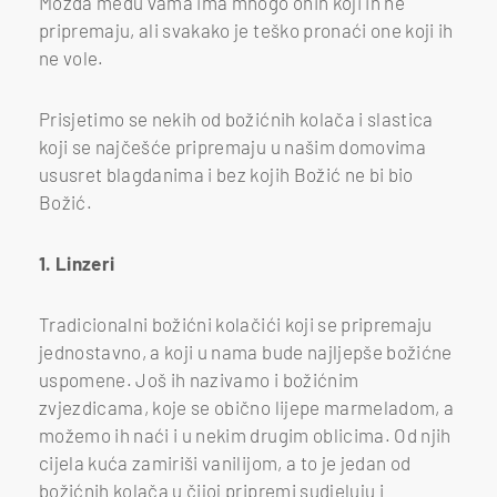
Možda među vama ima mnogo onih koji ih ne
pripremaju, ali svakako je teško pronaći one koji ih
ne vole.
Prisjetimo se nekih od božićnih kolača i slastica
koji se najčešće pripremaju u našim domovima
ususret blagdanima i bez kojih Božić ne bi bio
Božić.
1. Linzeri
Tradicionalni božićni kolačići koji se pripremaju
jednostavno, a koji u nama bude najljepše božićne
uspomene. Još ih nazivamo i božićnim
zvjezdicama, koje se obično lijepe marmeladom, a
možemo ih naći i u nekim drugim oblicima. Od njih
cijela kuća zamiriši vanilijom, a to je jedan od
božićnih kolača u čijoj pripremi sudjeluju i