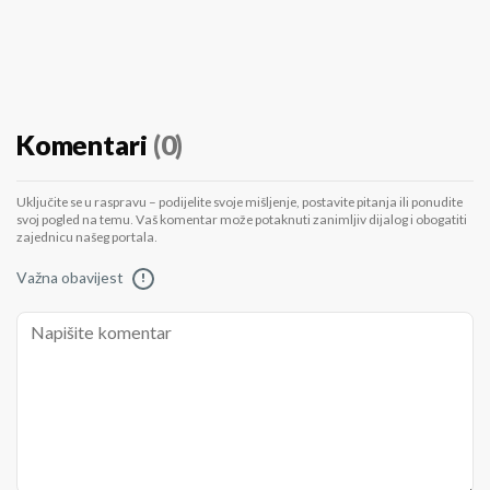
Komentari
(0)
Uključite se u raspravu – podijelite svoje mišljenje, postavite pitanja ili ponudite
svoj pogled na temu. Vaš komentar može potaknuti zanimljiv dijalog i obogatiti
zajednicu našeg portala.
Važna obavijest
!