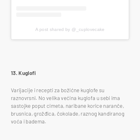
A post shared by @_cuplovecake
13. Kuglofi
Varijacije i recepti za božićne kuglofe su
raznovrsni. No velika većina kuglofa u sebi ima
sastojke poput cimeta, naribane korice naranče,
brusnica, grožđica, čokolade, raznog kandiranog
voća i badema.