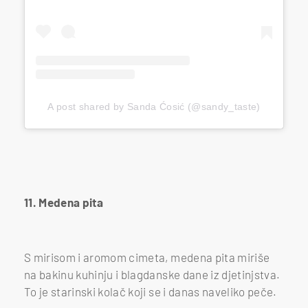
A post shared by Sanda Ćosić (@sandy_taste)
11. Medena pita
S mirisom i aromom cimeta, medena pita miriše
na bakinu kuhinju i blagdanske dane iz djetinjstva.
To je starinski kolač koji se i danas naveliko peče.