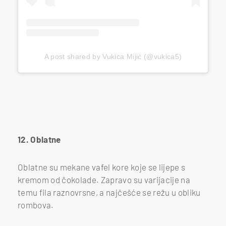
A post shared by Vukica Mijić (@vukica5)
12. Oblatne
Oblatne su mekane vafel kore koje se lijepe s
kremom od čokolade. Zapravo su varijacije na
temu fila raznovrsne, a najčešće se režu u obliku
rombova.