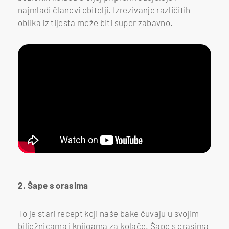
najmlađi članovi obitelji. Izrezivanje različitih
oblika iz tijesta može biti super zabavno.
2. Šape s orasima
To je stari recept koji naše bake čuvaju u svojim
bilježnicama i knjigama za kolače. Šape s orasima