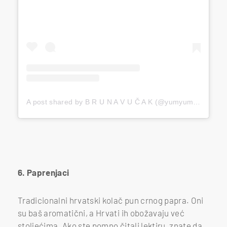
A post shared by B R U N A V U Č A K (@yumyumparadise)
6. Paprenjaci
Tradicionalni hrvatski kolač pun crnog papra. Oni
su baš aromatični, a Hrvati ih obožavaju već
stoljećima. Ako ste pomno čitali lektiru, znate da