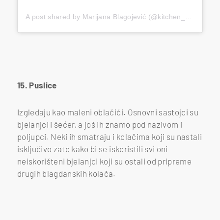
A post shared by Marijana Blagojević (@kitchen_witch_m)
15. Puslice
Izgledaju kao maleni oblačići. Osnovni sastojci su
bjelanjci i šećer, a još ih znamo pod nazivom i
poljupci. Neki ih smatraju i kolačima koji su nastali
isključivo zato kako bi se iskoristili svi oni
neiskorišteni bjelanjci koji su ostali od pripreme
drugih blagdanskih kolača.