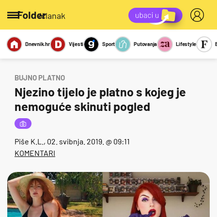
/članak
Dnevnik.hr
Vijesti
Sport
Putovanja
Lifestyle
Viralno
Miks
Kviz
Report
Sexy
BUJNO PLATNO
Njezino tijelo je platno s kojeg je
nemoguće skinuti pogled
Piše
K.L.
, 02. svibnja. 2019. @ 09:11
KOMENTARI