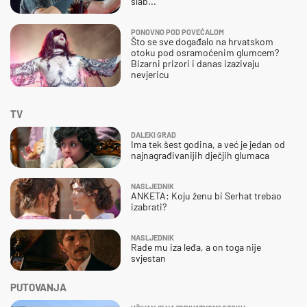
slab..."
PONOVNO POD POVEĆALOM
Što se sve događalo na hrvatskom
otoku pod osramoćenim glumcem?
Bizarni prizori i danas izazivaju
nevjericu
TV
DALEKI GRAD
Ima tek šest godina, a već je jedan od
najnagrađivanijih dječjih glumaca
NASLJEDNIK
ANKETA: Koju ženu bi Serhat trebao
izabrati?
NASLJEDNIK
Rade mu iza leđa, a on toga nije
svjestan
PUTOVANJA