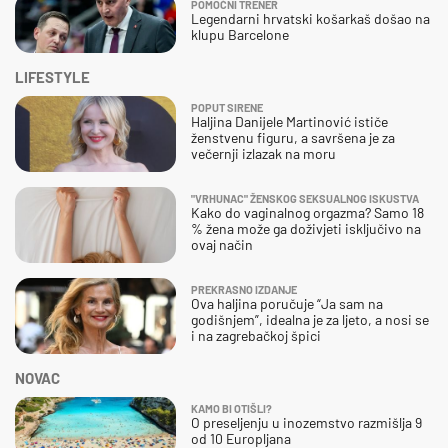
POMOĆNI TRENER
Legendarni hrvatski košarkaš došao na
klupu Barcelone
LIFESTYLE
POPUT SIRENE
Haljina Danijele Martinović ističe
ženstvenu figuru, a savršena je za
večernji izlazak na moru
"VRHUNAC" ŽENSKOG SEKSUALNOG ISKUSTVA
Kako do vaginalnog orgazma? Samo 18
% žena može ga doživjeti isključivo na
ovaj način
PREKRASNO IZDANJE
Ova haljina poručuje “Ja sam na
godišnjem”, idealna je za ljeto, a nosi se
i na zagrebačkoj špici
NOVAC
KAMO BI OTIŠLI?
O preseljenju u inozemstvo razmišlja 9
od 10 Europljana