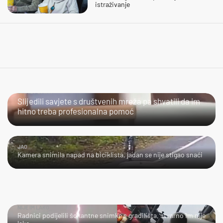
istraživanje
URADI SAM?
Slijedili savjete s društvenih mreža pa shvatili da im
hitno treba profesionalna pomoć
JAO...
Kamera snimila napad na biciklista, jadan se nije stigao snaći
NIJE IM LAKO
Radnici podijelili šokantne snimke s gradilišta, stvarno im nije