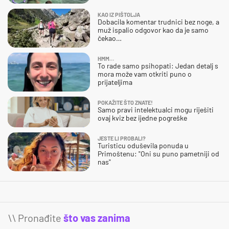
KAO IZ PIŠTOLJA
Dobacila komentar trudnici bez noge, a
muž ispalio odgovor kao da je samo
čekao…
HMM…
To rade samo psihopati: Jedan detalj s
mora može vam otkriti puno o
prijateljima
POKAŽITE ŠTO ZNATE!
Samo pravi intelektualci mogu riješiti
ovaj kviz bez ijedne pogreške
JESTE LI PROBALI?
Turisticu oduševila ponuda u
Primoštenu: "Oni su puno pametniji od
nas"
\\ Pronađite
što vas zanima