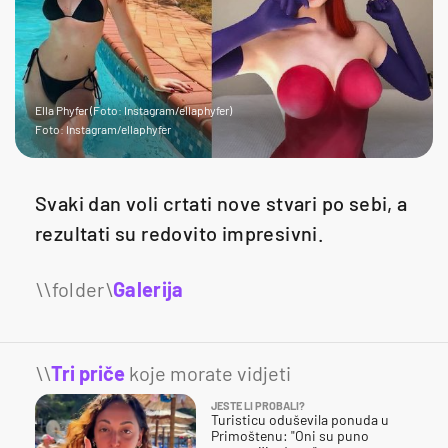
Ella Phyfer (Foto: Instagram/ellaphyfer)
Foto: Instagram/ellaphyfer
Svaki dan voli crtati nove stvari po sebi, a
rezultati su redovito impresivni.
Galerija
26
\\
Tri priče
koje morate vidjeti
JESTE LI PROBALI?
Turisticu oduševila ponuda u
Primoštenu: "Oni su puno