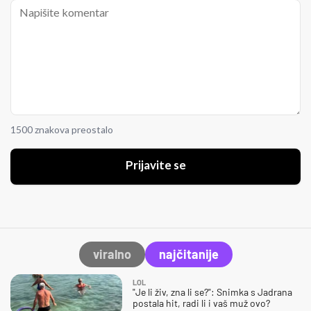
1500 znakova preostalo
Prijavite se
viralno
najčitanije
LOL
"Je li živ, zna li se?": Snimka s Jadrana
postala hit, radi li i vaš muž ovo?