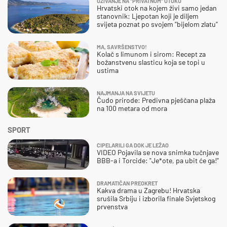
UŽIVANJE NA "PRIVATNOM" OTOKU
Hrvatski otok na kojem živi samo jedan
stanovnik: Ljepotan koji je diljem
svijeta poznat po svojem "bijelom zlatu"
MA, SAVRŠENSTVO!
Kolač s limunom i sirom: Recept za
božanstvenu slasticu koja se topi u
ustima
NAJMANJA NA SVIJETU
Čudo prirode: Predivna pješčana plaža
na 100 metara od mora
SPORT
CIPELARILI GA DOK JE LEŽAO
VIDEO Pojavila se nova snimka tučnjave
BBB-a i Torcide: "Je*ote, pa ubit će ga!"
DRAMATIČAN PREOKRET
Kakva drama u Zagrebu! Hrvatska
srušila Srbiju i izborila finale Svjetskog
prvenstva