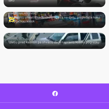
lako
KAKVA SNALAŽLJIVOST!
U Sarajevu uhvatili neobičnog lopova na djelu, pogledajte kako
je opljačkao kiosk
ČOVJEČE...
Izletio pred kamion pa shvatio da je napravio kobnu pogrešku