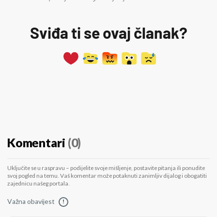
Sviđa ti se ovaj članak?
Komentari
(0)
Uključite se u raspravu – podijelite svoje mišljenje, postavite pitanja ili ponudite
svoj pogled na temu. Vaš komentar može potaknuti zanimljiv dijalog i obogatiti
zajednicu našeg portala.
Važna obavijest
!