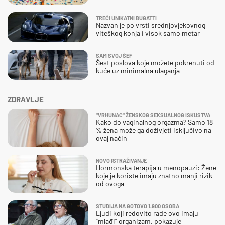
TREĆI UNIKATNI BUGATTI
Nazvan je po vrsti srednjovjekovnog
viteškog konja i visok samo metar
SAM SVOJ ŠEF
Šest poslova koje možete pokrenuti od
kuće uz minimalna ulaganja
ZDRAVLJE
"VRHUNAC" ŽENSKOG SEKSUALNOG ISKUSTVA
Kako do vaginalnog orgazma? Samo 18
% žena može ga doživjeti isključivo na
ovaj način
NOVO ISTRAŽIVANJE
Hormonska terapija u menopauzi: Žene
koje je koriste imaju znatno manji rizik
od ovoga
STUDIJA NA GOTOVO 1.900 OSOBA
Ljudi koji redovito rade ovo imaju
“mlađi” organizam, pokazuje