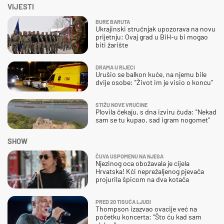
VIJESTI
BURE BARUTA
Ukrajinski stručnjak upozorava na novu
prijetnju: Ovaj grad u BiH-u bi mogao
biti žarište
DRAMA U RIJECI
Urušio se balkon kuće, na njemu bile
dvije osobe: "Život im je visio o koncu"
STIŽU NOVE VRUĆINE
Plovila čekaju, s dna izviru čuda: "Nekad
sam se tu kupao, sad igram nogomet"
SHOW
ČUVA USPOMENU NA NJEGA
Njezinog oca obožavala je cijela
Hrvatska! Kći neprežaljenog pjevača
projurila špicom na dva kotača
PRED 20 TISUĆA LJUDI
Thompson izazvao ovacije već na
početku koncerta: "Što ću kad sam