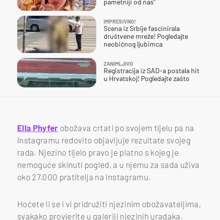
pametniji od nas"
IMPRESIVNO!
Scena iz Srbije fascinirala
društvene mreže! Pogledajte
neobičnog ljubimca
ZANIMLJIVO
Registracija iz SAD-a postala hit
u Hrvatskoj! Pogledajte zašto
Ella Phyfer
obožava crtati po svojem tijelu pa na
Instagramu redovito objavljuje rezultate svojeg
rada. Njezino tijelo pravo je platno s kojeg je
nemoguće skinuti pogled, a u njemu za sada uživa
oko 27.000 pratitelja na Instagramu.
Hoćete li se i vi pridružiti njezinim obožavateljima,
svakako provjerite u galeriji njezinih uradaka.