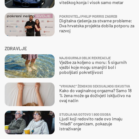
viteškog konja i visok samo metar
POKROVITELJ PHILIP MORRIS ZAGREB
Digitalna rješenja za stvarne probleme:
Dva hrvatska projekta dobila potporu za
razvoj
ZDRAVLJE
NAJSIGURNIJI OBLIK REKREACIJE
Vježbe za koljeno u moru: 5 sigurnih
vježbi koje mogu smanjiti bol i
poboljšati pokretljivost
"VRHUNAC" ŽENSKOG SEKSUALNOG ISKUSTVA
Kako do vaginalnog orgazma? Samo 18
% žena može ga doživjeti isključivo na
ovaj način
STUDIJA NA GOTOVO 1.900 OSOBA
Ljudi koji redovito rade ovo imaju
“mlađi” organizam, pokazuje
istraživanje