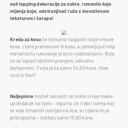
nail topping dekoracije za nokte, rumenilo koje
mijenja boje, odstranjivač ruža s inovativnom
teksturom i čarape!
Kreda za kosu
će trenutno naglasiti tvoje vrhove
kose, cijele pramenove ili kosu, a zahvaljujući klip
mehanizmu rukovanje je brzo i jednostavno. Boja
će se isprati običnim pranjem, odnosno
šamponom. Tvoja je za samo 34,90 kuna. How
cool is that?
Naljepnice
možeš nanositi na nokte ili kao make-
up dodatak na tijelo – sigurno će i tebi i svima koji
te vide izmamiti osmijeh na lice, a i cijena im je
pristupačna – koštaju samo 15,90 kuna.