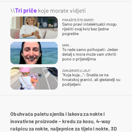
\\
Tri priče
koje morate vidjeti
POKAŽITE ŠTO ZNATE!
Samo pravi intelektualci mogu
riješiti ovaj kviz bez ijedne
pogreške
HMM…
To rade samo psihopati: Jedan
detalj s mora može vam otkriti
puno o prijateljima
ZAMJERATE LI JOJ?
"Koja kuja…": Snašla se na
hrvatskoj granici, ali gledatelji su
podijeljeni
Obuhvaća paletu sjenila i lakova za nokte i
inovativne proizvode – kredu za kosu, 4-way
rašpicu za nokte, naljepnice za tijelo i nokte, 3D