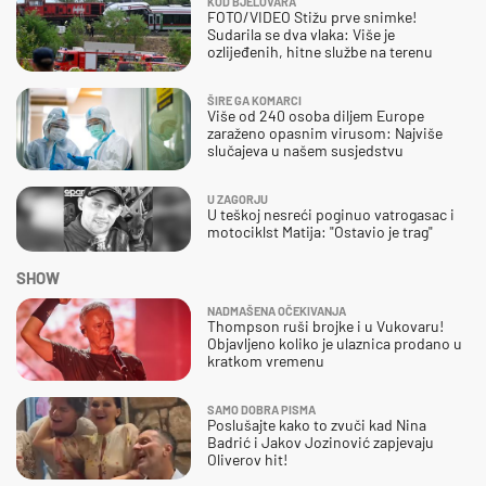
KOD BJELOVARA
FOTO/VIDEO Stižu prve snimke!
Sudarila se dva vlaka: Više je
ozlijeđenih, hitne službe na terenu
ŠIRE GA KOMARCI
Više od 240 osoba diljem Europe
zaraženo opasnim virusom: Najviše
slučajeva u našem susjedstvu
U ZAGORJU
U teškoj nesreći poginuo vatrogasac i
motociklst Matija: "Ostavio je trag"
SHOW
NADMAŠENA OČEKIVANJA
Thompson ruši brojke i u Vukovaru!
Objavljeno koliko je ulaznica prodano u
kratkom vremenu
SAMO DOBRA PISMA
Poslušajte kako to zvuči kad Nina
Badrić i Jakov Jozinović zapjevaju
Oliverov hit!