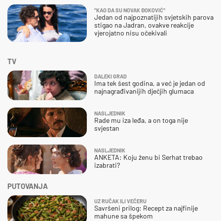
"KAO DA SU NOVAK ĐOKOVIĆ"
Jedan od najpoznatijih svjetskih parova
stigao na Jadran, ovakve reakcije
vjerojatno nisu očekivali
TV
DALEKI GRAD
Ima tek šest godina, a već je jedan od
najnagrađivanijih dječjih glumaca
NASLJEDNIK
Rade mu iza leđa, a on toga nije
svjestan
NASLJEDNIK
ANKETA: Koju ženu bi Serhat trebao
izabrati?
PUTOVANJA
UZ RUČAK ILI VEČERU
Savršeni prilog: Recept za najfinije
mahune sa špekom