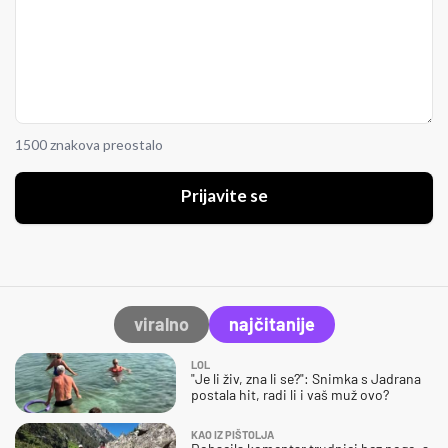
1500 znakova preostalo
Prijavite se
viralno
najčitanije
LOL
"Je li živ, zna li se?": Snimka s Jadrana
postala hit, radi li i vaš muž ovo?
KAO IZ PIŠTOLJA