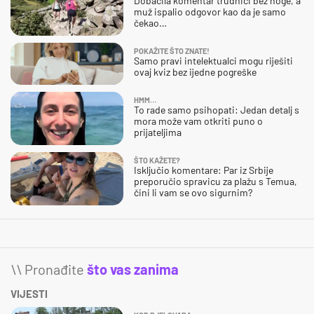
Dobacila komentar trudnici bez noge, a
muž ispalio odgovor kao da je samo
čekao…
POKAŽITE ŠTO ZNATE!
Samo pravi intelektualci mogu riješiti
ovaj kviz bez ijedne pogreške
HMM…
To rade samo psihopati: Jedan detalj s
mora može vam otkriti puno o
prijateljima
ŠTO KAŽETE?
Isključio komentare: Par iz Srbije
preporučio spravicu za plažu s Temua,
čini li vam se ovo sigurnim?
\\ Pronađite
što vas zanima
VIJESTI