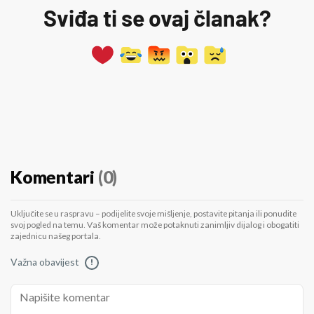
Sviđa ti se ovaj članak?
Komentari
(0)
Uključite se u raspravu – podijelite svoje mišljenje, postavite pitanja ili ponudite
svoj pogled na temu. Vaš komentar može potaknuti zanimljiv dijalog i obogatiti
zajednicu našeg portala.
Važna obavijest
!