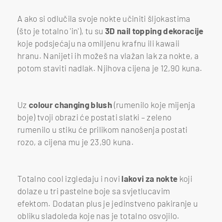
A ako si odlučila svoje nokte učiniti šljokastima
(što je totalno 'in'), tu su
3D nail topping dekoracije
koje podsjećaju na omiljenu krafnu ili kawaii
hranu. Nanijeti ih možeš na vlažan lak za nokte, a
potom staviti nadlak. Njihova cijena je 12,90 kuna.
Uz
colour changing blush
(rumenilo koje mijenja
boje) tvoji obrazi će postati slatki – zeleno
rumenilo u stiku će prilikom nanošenja postati
rozo, a cijena mu je 23,90 kuna.
Totalno cool izgledaju i novi
lakovi za nokte
koji
dolaze u tri pastelne boje sa svjetlucavim
efektom. Dodatan plus je jedinstveno pakiranje u
obliku sladoleda koje nas je totalno osvojilo.