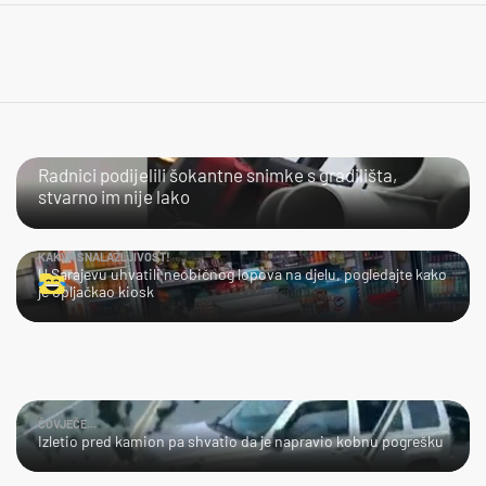
NIJE IM LAKO
Radnici podijelili šokantne snimke s gradilišta,
stvarno im nije lako
KAKVA SNALAŽLJIVOST!
U Sarajevu uhvatili neobičnog lopova na djelu, pogledajte kako
je opljačkao kiosk
ČOVJEČE...
Izletio pred kamion pa shvatio da je napravio kobnu pogrešku