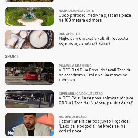
NAJMANJA NA SVIJETU
Čudo prirode: Predivna pješčana plaža
na 100 metara od mora
BON APPETIT!
Majke svih umaka: 5 kultnih recepata
koje moraju znati svi kuhari
SPORT
POJAVILA SE SNIMKA
VIDEO Bad Blue Boysi dočekali Torcidu
na aerodromu, izbila velika masovna
tučnjava
CIPELARILI GA DOK JE LEŽAO
VIDEO Pojavila se nova snimka tučnjave
BBB-a i Torcide: "Je*ote, pa ubit će ga!"
AU, OVO JE RUŽNO
Poznati analitičar popljuvao Hrgovića:
"Lako ga je pogoditi, ne kreće se, ne
koristi noge..."