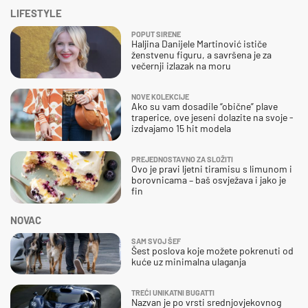
LIFESTYLE
POPUT SIRENE
Haljina Danijele Martinović ističe
ženstvenu figuru, a savršena je za
večernji izlazak na moru
NOVE KOLEKCIJE
Ako su vam dosadile “obične” plave
traperice, ove jeseni dolazite na svoje -
izdvajamo 15 hit modela
PREJEDNOSTAVNO ZA SLOŽITI
Ovo je pravi ljetni tiramisu s limunom i
borovnicama – baš osvježava i jako je
fin
NOVAC
SAM SVOJ ŠEF
Šest poslova koje možete pokrenuti od
kuće uz minimalna ulaganja
TREĆI UNIKATNI BUGATTI
Nazvan je po vrsti srednjovjekovnog