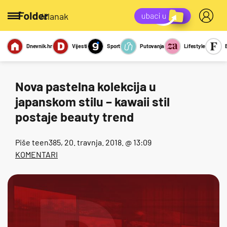
/članak
Dnevnik.hr
Vijesti
Sport
Putovanja
Lifestyle
Viralno
Miks
Kviz
Report
Sexy
Nova pastelna kolekcija u
japanskom stilu – kawaii stil
postaje beauty trend
Piše
teen385
, 20. travnja. 2018. @ 13:09
KOMENTARI