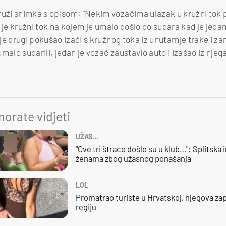
ži snimka s opisom: "Nekim vozačima ulazak u kružni tok p
n je kružni tok na kojem je umalo došlo do sudara kad je jeda
e drugi pokušao izaći s kružnog toka iz unutarnje trake i za
malo sudarili, jedan je vozač zaustavio auto i izašao iz nje
orate vidjeti
UŽAS…
"Ove tri štrace došle su u klub…": Splitska 
ženama zbog užasnog ponašanja
LOL
Promatrao turiste u Hrvatskoj, njegova zap
regiju