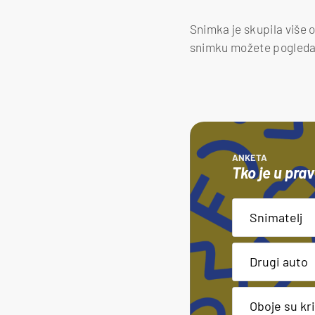
Snimka je skupila više o
snimku možete pogledati
ANKETA
Tko je u pra
Snimatelj
Snimatelj
Drugi auto
Drugi auto
Oboje su kri
Oboje su kri
Nitko nije n