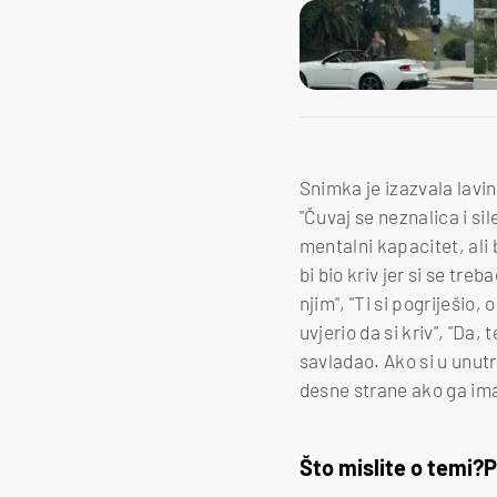
Snimka je izazvala lavin
"Čuvaj se neznalica i sil
mentalni kapacitet, ali bi
bi bio kriv jer si se tre
njim", "Ti si pogriješio,
uvjerio da si kriv", "Da
savladao. Ako si u unutr
desne strane ako ga ima 
Što mislite o temi?
P