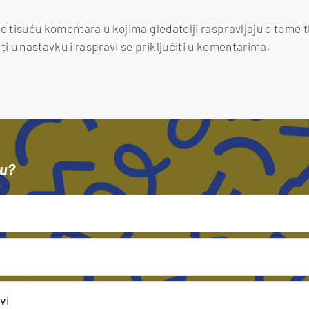
d tisuću komentara u kojima gledatelji raspravljaju o tome t
 u nastavku i raspravi se priključiti u komentarima.
vu?
vi
vi
išta skrivio