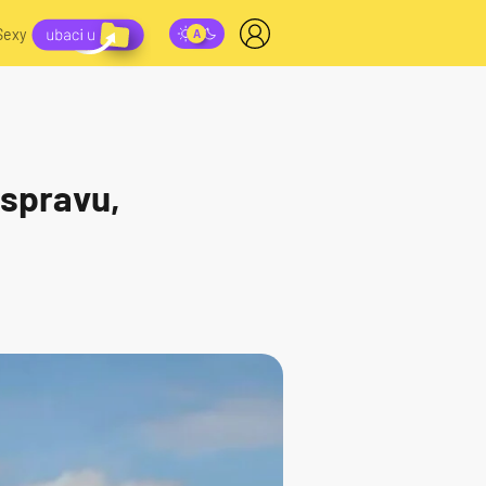
Sexy
aspravu,