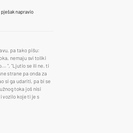
e pješak napravio
ravu, pa tako pišu:
oka, nemaju svi toliki
 ", "Ljutio se ili ne, ti
desne strane pa onda za
o si ga udariti, pa bi se
ružnog toka još nisi
vozilo koje ti je s