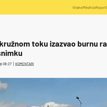
Viralno
Miks
Kviz
Report
kružnom toku izazvao burnu r
snimku
. @ 08:27
KOMENTARI