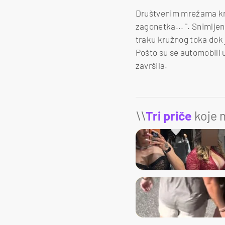
Društvenim mrežama kru
zagonetka... ". Snimlje
traku kružnog toka dok j
Pošto su se automobili u
završila.
\\
Tri priče
koje m