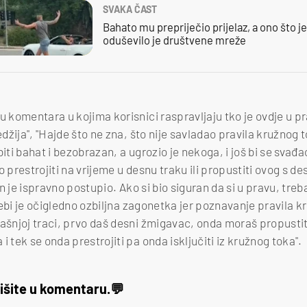
SVAKA ČAST
Bahato mu prepriječio prijelaz, a ono što j
oduševilo je društvene mreže
u komentara u kojima korisnici raspravljaju tko je ovdje u p
edžija", "Hajde što ne zna, što nije savladao pravila kružnog t
ti bahat i bezobrazan, a ugrozio je nekoga, i još bi se svađao...
bao prestrojiti na vrijeme u desnu traku ili propustiti ovog s 
 on je ispravno postupio. Ako si bio siguran da si u pravu, treba
, tebi je očigledno ozbiljna zagonetka jer poznavanje pravila k
ašnjoj traci, prvo daš desni žmigavac, onda moraš propustiti 
i tek se onda prestrojiti pa onda isključiti iz kružnog toka".
išite u komentaru.