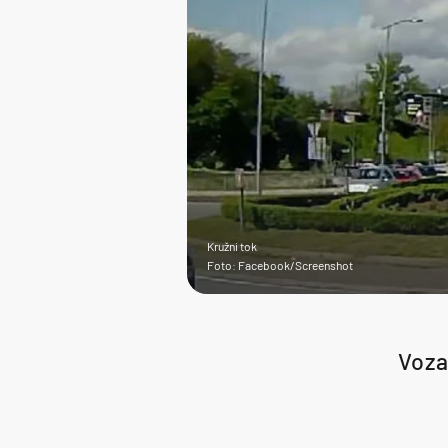
Kružni tok
Foto: Facebook/Screenshot
Vozač