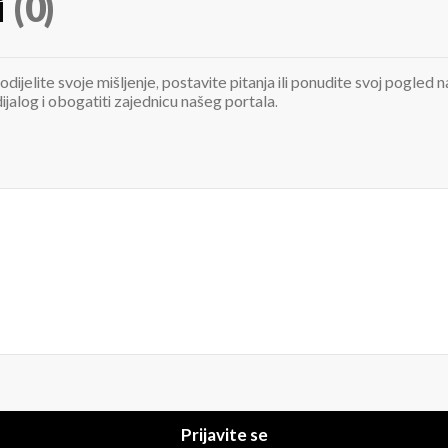
i
(0)
odijelite svoje mišljenje, postavite pitanja ili ponudite svoj pogle
jalog i obogatiti zajednicu našeg portala.
Prijavite se