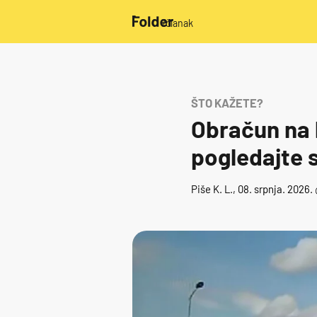
/članak
ŠTO KAŽETE?
Obračun na 
pogledajte 
Piše
K. L.
, 08. srpnja. 2026