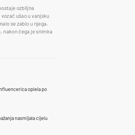
ostaje ozbiljna
n vozač ušao u vanjsku
malo se zabio u njega.
ga, nakon čega je snimka
influencerica oplela po
ažanja nasmijala cijelu