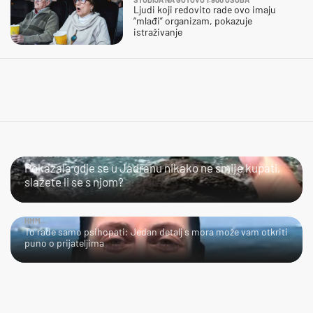
Ljudi koji redovito rade ovo imaju
“mlađi” organizam, pokazuje
istraživanje
SLIJEDITE LI OVU PREPORUKU?
Pokazala gdje se u Jadranu nikako ne smije kupati,
slažete li se s njom?
HMM…
To rade samo psihopati: Jedan detalj s mora može vam otkriti
puno o prijateljima