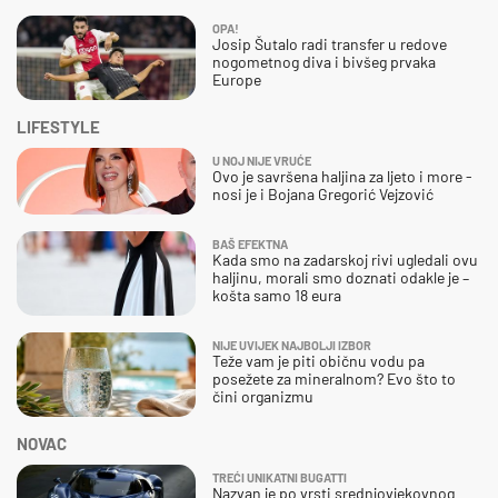
OPA!
Josip Šutalo radi transfer u redove
nogometnog diva i bivšeg prvaka
Europe
LIFESTYLE
U NOJ NIJE VRUĆE
Ovo je savršena haljina za ljeto i more -
nosi je i Bojana Gregorić Vejzović
BAŠ EFEKTNA
Kada smo na zadarskoj rivi ugledali ovu
haljinu, morali smo doznati odakle je –
košta samo 18 eura
NIJE UVIJEK NAJBOLJI IZBOR
Teže vam je piti običnu vodu pa
posežete za mineralnom? Evo što to
čini organizmu
NOVAC
TREĆI UNIKATNI BUGATTI
Nazvan je po vrsti srednjovjekovnog