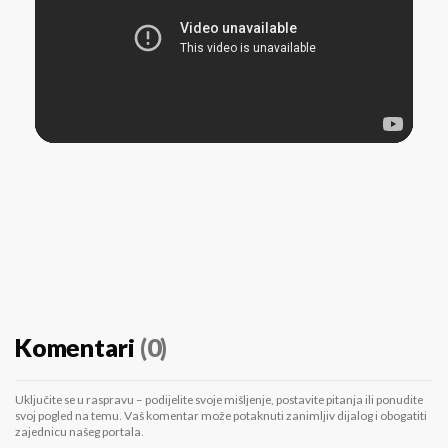
Komentari
(0)
Uključite se u raspravu – podijelite svoje mišljenje, postavite pitanja ili ponudite
svoj pogled na temu. Vaš komentar može potaknuti zanimljiv dijalog i obogatiti
zajednicu našeg portala.