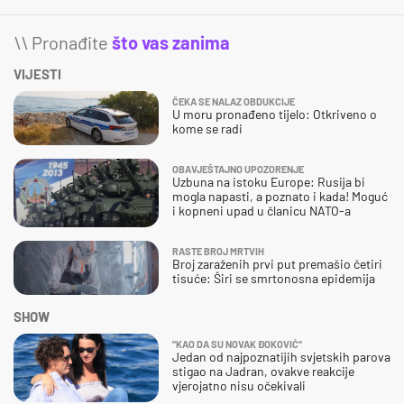
\\ Pronađite
što vas zanima
VIJESTI
ČEKA SE NALAZ OBDUKCIJE
U moru pronađeno tijelo: Otkriveno o
kome se radi
OBAVJEŠTAJNO UPOZORENJE
Uzbuna na istoku Europe: Rusija bi
mogla napasti, a poznato i kada! Moguć
i kopneni upad u članicu NATO-a
RASTE BROJ MRTVIH
Broj zaraženih prvi put premašio četiri
tisuće: Širi se smrtonosna epidemija
SHOW
"KAO DA SU NOVAK ĐOKOVIĆ"
Jedan od najpoznatijih svjetskih parova
stigao na Jadran, ovakve reakcije
vjerojatno nisu očekivali