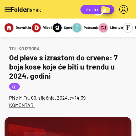
/članak
Dnevnik.hr
Vijesti
Sport
Putovanja
Lifestyle
Viralno
Miks
Kviz
Report
Sexy
TOLIKO IZBORA
Od plave s izrastom do crvene: 7
boja kose koje će biti u trendu u
2024. godini
Piše
M.Tr.
, 09. siječnja. 2024. @ 14:39
KOMENTARI