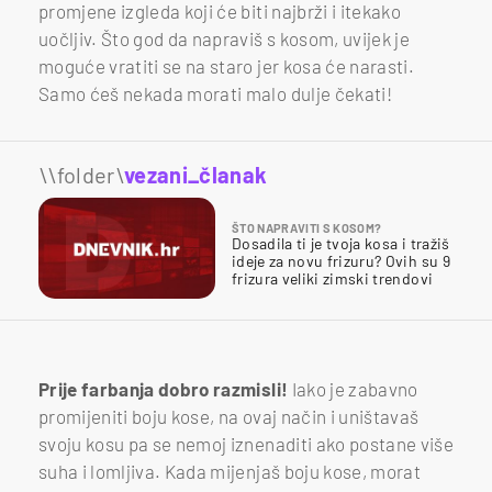
promjene izgleda koji će biti najbrži i itekako
uočljiv. Što god da napraviš s kosom, uvijek je
moguće vratiti se na staro jer kosa će narasti.
Samo ćeš nekada morati malo dulje čekati!
\\folder\
vezani_članak
ŠTO NAPRAVITI S KOSOM?
Dosadila ti je tvoja kosa i tražiš
ideje za novu frizuru? Ovih su 9
frizura veliki zimski trendovi
Prije farbanja dobro razmisli!
Iako je
zabavno
promijeniti boju kose, na ovaj način i uništavaš
svoju kosu pa se nemoj iznenaditi ako postane više
suha i lomljiva. Kada mijenjaš boju kose, morat