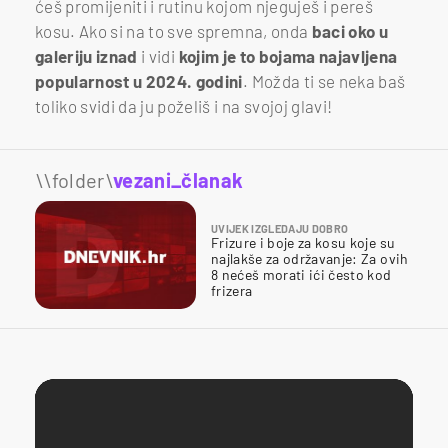
ćeš promijeniti i rutinu kojom njeguješ i pereš
kosu. Ako si na to sve spremna, onda
baci oko u
galeriju iznad
i vidi
kojim je to bojama najavljena
popularnost u 2024. godini
. Možda ti se neka baš
toliko svidi da ju poželiš i na svojoj glavi!
\\folder\
vezani_članak
UVIJEK IZGLEDAJU DOBRO
Frizure i boje za kosu koje su
najlakše za održavanje: Za ovih
8 nećeš morati ići često kod
frizera