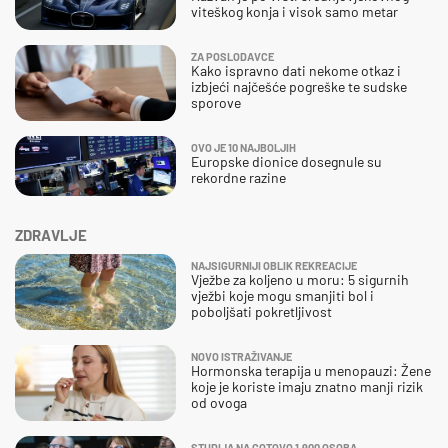
viteškog konja i visok samo metar
ZA POSLODAVCE
Kako ispravno dati nekome otkaz i
izbjeći najčešće pogreške te sudske
sporove
OVO JE 10 NAJBOLJIH
Europske dionice dosegnule su
rekordne razine
ZDRAVLJE
NAJSIGURNIJI OBLIK REKREACIJE
Vježbe za koljeno u moru: 5 sigurnih
vježbi koje mogu smanjiti bol i
poboljšati pokretljivost
NOVO ISTRAŽIVANJE
Hormonska terapija u menopauzi: Žene
koje je koriste imaju znatno manji rizik
od ovoga
STUDIJA NA GOTOVO 1.900 OSOBA