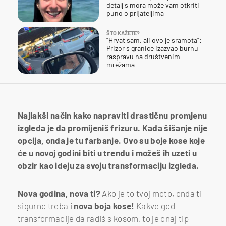
detalj s mora može vam otkriti
puno o prijateljima
ŠTO KAŽETE?
"Hrvat sam, ali ovo je sramota":
Prizor s granice izazvao burnu
raspravu na društvenim
mrežama
Najlakši način kako napraviti drastičnu promjenu
izgleda je da promijeniš frizuru. Kada šišanje nije
opcija, onda je tu farbanje. Ovo su boje kose koje
će u novoj godini biti u trendu i možeš ih uzeti u
obzir kao ideju za svoju transformaciju izgleda.
Nova godina, nova ti?
Ako je to tvoj moto, onda ti
sigurno treba i
nova boja kose!
Kakve god
transformacije da radiš s kosom, to je onaj tip