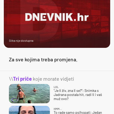
Slika nije dostupna
Za sve kojima treba promjena.
\\
Tri priče
koje morate vidjeti
LOL
"Je li živ, zna li se?": Snimka s
Jadrana postala hit, radi li i vaš
muž ovo?
HMM…
To rade samo psihopati: Jedan