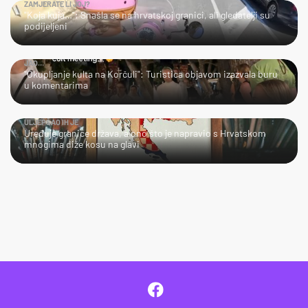
ZAMJERATE LI JOJ?
"Koja kuja…": Snašla se na hrvatskoj granici, ali gledatelji su
podijeljeni
JAO…
"Okupljanje kulta na Korčuli": Turistica objavom izazvala buru
u komentarima
ULJEPŠAO IH JE
Uređuje granice država, a ono što je napravio s Hrvatskom
mnogima diže kosu na glavi