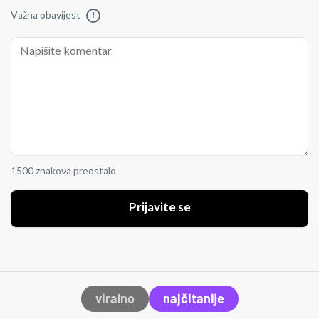
Važna obavijest
!
1500 znakova preostalo
Prijavite se
viralno
najčitanije