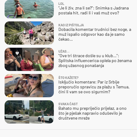
LOL
"Je li živ, zna li se?": Snimka s Jadrana
postala hit, radi li i vaš muž ovo?
KAO IZ PIŠTOLJA
Dobacila komentar trudnici bez noge, a
muž ispalio odgovor kao da je samo
čekao…
UŽAS…
"Ove tri štrace došle su u klub…":
Splitska influencerica oplela po ženama
zbog užasnog ponašanja
ŠTO KAŽETE?
Isključio komentare: Par iz Srbije
preporučio spravicu za plažu s Temua,
čini li vam se ovo sigurnim?
SVAKA ČAST
Bahato mu prepriječio prijelaz, a ono
što je pješak napravio oduševilo je
društvene mreže