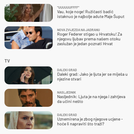
"UUUUUUFFFF"
Vau, koje noge! Ružičasti badić
istaknuo je najbolje adute Maje Šuput
NOVA ZVIJEZDA NA JADRANU
Roger Federer stigao u Hrvatsku! Za
njegovu ljubav prema našem otoku
zaslužan je jedan poznati Hrvat
TV
DALEKI GRAD
Daleki grad: Jako je ljuta jer se miješa u
njezine stvari
NASLJEDNIK
Nasljednik: Ljuta je na njega i zahtjeva
da učini nešto
DALEKI GRAD
Uznemirena je zbog njegove ucjene -
hoće li napraviti što traži?