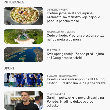
PUTOVANJA
OBVEZNO PROBATI!
Prefina ljetna salata od kupusa:
Kremasto savršenstvo koje najbolje
paše uz pečeno meso
NAJMANJA NA SVIJETU
Čudo prirode: Predivna pješčana plaža
na 100 metara od mora
15 PITANJA
Kviz općeg znanja: Za one pred kojima
se i Google može sakriti
SPORT
SJAJAN TJEDAN U EUROPI
Hrvatska nastavila uspon na UEFA-inoj
ljestvici: Preskočena je još jedna država
IZ VEDRA NEBA
Garcijin potez otkrio novu situaciju na
Poljudu: Mladi hajdukovac pred
odlaskom