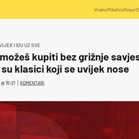
Viralno
Miks
Kviz
Report
IJEK I IDU UZ SVE
možeš kupiti bez grižnje savjes
su klasici koji se uvijek nose
. @ 15:21
KOMENTARI