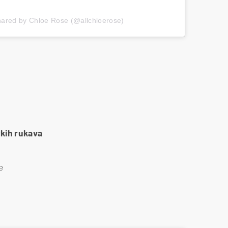
hared by Chloe Rose (@allchloerose)
kih rukava
e