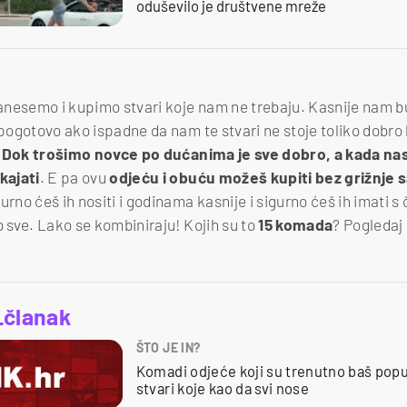
oduševilo je društvene mreže
anesemo i kupimo stvari koje nam ne trebaju. Kasnije nam 
 pogotovo ako ispadne da nam te stvari ne stoje toliko dobro k
.
Dok trošimo novce po dućanima je sve dobro, a kada na
kajati
. E pa ovu
odjeću i obuću možeš kupiti bez grižnje s
urno ćeš ih nositi i godinama kasnije i sigurno ćeš ih imati s
o sve. Lako se kombiniraju! Kojih su to
15 komada
? Pogledaj
_članak
ŠTO JE IN?
Komadi odjeće koji su trenutno baš popu
stvari koje kao da svi nose