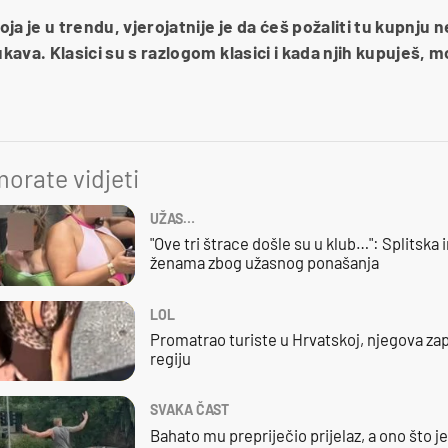
ja je u trendu, vjerojatnije je da ćeš požaliti tu kupnju 
ukava. Klasici su s razlogom klasici i kada njih kupuješ, m
orate vidjeti
UŽAS…
"Ove tri štrace došle su u klub…": Splitska 
ženama zbog užasnog ponašanja
LOL
Promatrao turiste u Hrvatskoj, njegova zap
regiju
SVAKA ČAST
Bahato mu prepriječio prijelaz, a ono što j