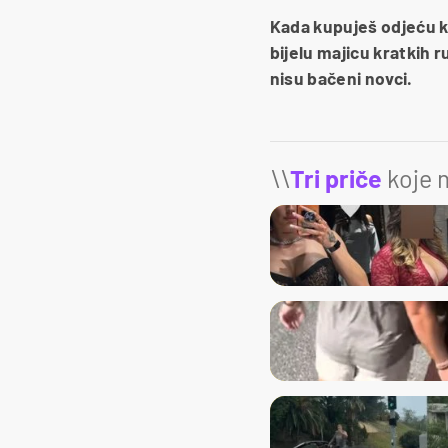
Kada kupuješ odjeću ko
bijelu majicu kratkih r
nisu bačeni novci.
\\
Tri priče
koje m