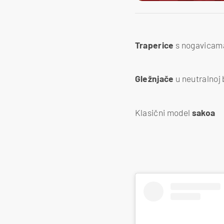
Traperice
s nogavicama
Gležnjače
u neutralnoj 
Klasični model
sakoa