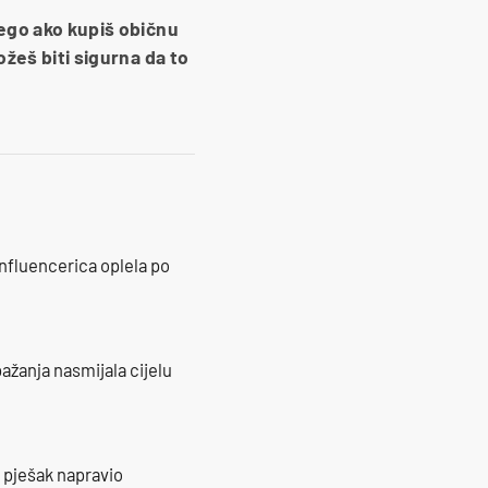
nego ako kupiš običnu
ožeš biti sigurna da to
influencerica oplela po
ažanja nasmijala cijelu
e pješak napravio