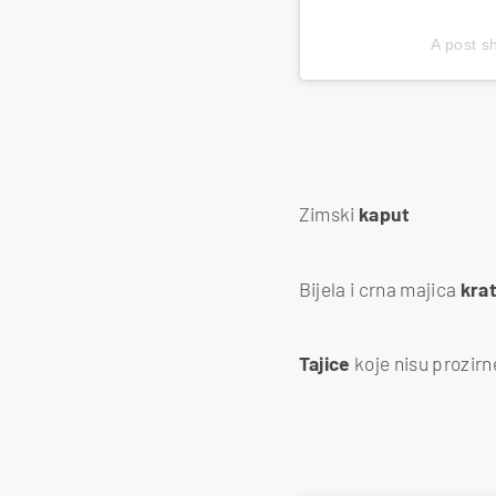
A post s
Zimski
kaput
Bijela i crna majica
krat
Tajice
koje nisu prozirn