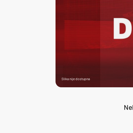
Slika nije dostupna
Nek