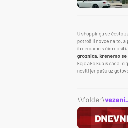
U shoppingu se često z
potrošili novce na to, a
ih nemamo s čim nositi
groznica, krenemo se 
koje ako kupiš sada, sig
nositi jer pašu uz gotov
\\folder\
vezani