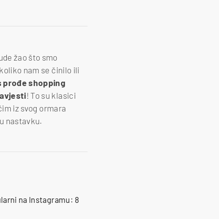
bude žao što smo
oliko nam se činilo ili
s prođe shopping
avjesti
! To su klasici
 čim iz svog ormara
 u nastavku.
larni na Instagramu: 8