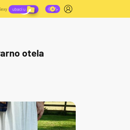
Sexy
varno otela