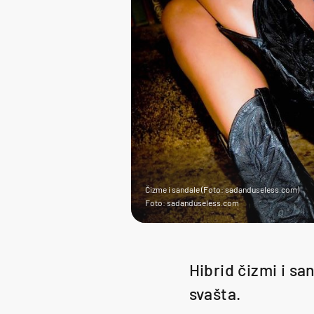
Čizme i sandale (Foto: sadanduseless.com)
Foto: sadanduseless.com
Hibrid čizmi i sa
svašta.