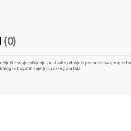
i
(0)
odijelite svoje mišljenje, postavite pitanja ili ponudite svoj pogle
jalog i obogatiti zajednicu našeg portala.