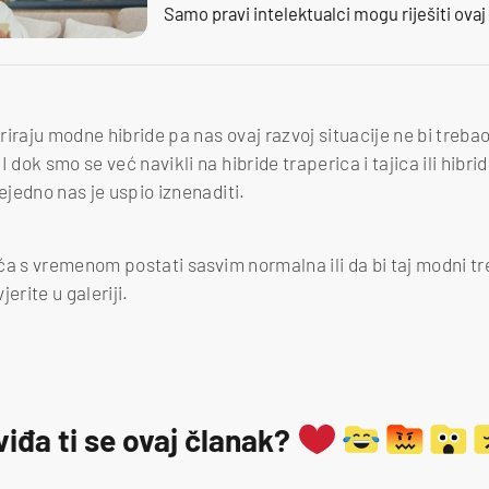
Samo pravi intelektualci mogu riješiti ovaj
iraju modne hibride pa nas ovaj razvoj situacije ne bi trebao 
 dok smo se već navikli na hibride traperica i tajica ili hibrid
vejedno nas je uspio iznenaditi.
buća s vremenom postati sasvim normalna ili da bi taj modni t
erite u galeriji.
viđa ti se ovaj članak?