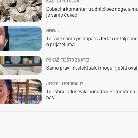
KAO IZ PIŠTOLJA
Dobacila komentar trudnici bez noge, a mu
je samo čekao…
HMM…
To rade samo psihopati: Jedan detalj s mo
o prijateljima
POKAŽITE ŠTO ZNATE!
Samo pravi intelektualci mogu riješiti ovaj
JESTE LI PROBALI?
Turisticu oduševila ponuda u Primoštenu: 
nas"