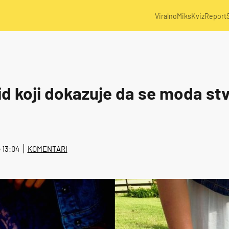
Viralno
Miks
Kviz
Report
id koji dokazuje da se moda st
@ 13:04
KOMENTARI