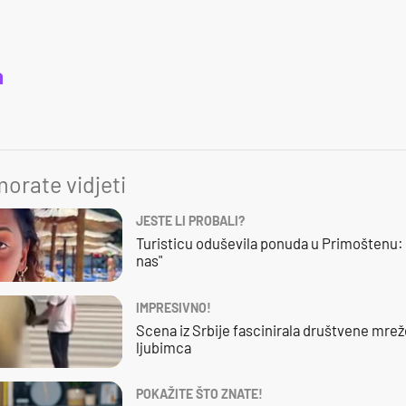
a
orate vidjeti
JESTE LI PROBALI?
Turisticu oduševila ponuda u Primoštenu: 
nas"
IMPRESIVNO!
Scena iz Srbije fascinirala društvene mre
ljubimca
POKAŽITE ŠTO ZNATE!