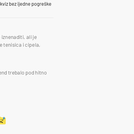
 kviz bez ijedne pogreške
iznenaditi, ali je
e tenisica i cipela,
rend trebalo pod hitno