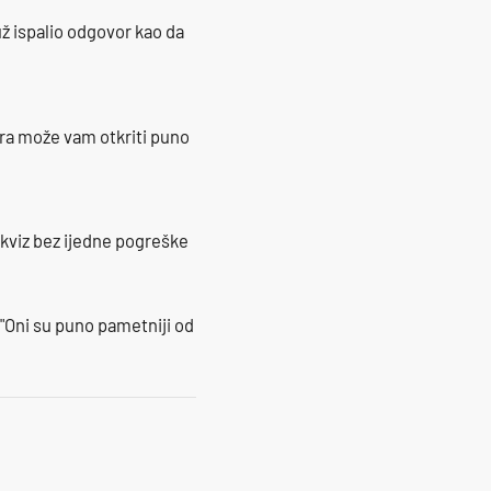
ž ispalio odgovor kao da
ra može vam otkriti puno
 kviz bez ijedne pogreške
"Oni su puno pametniji od