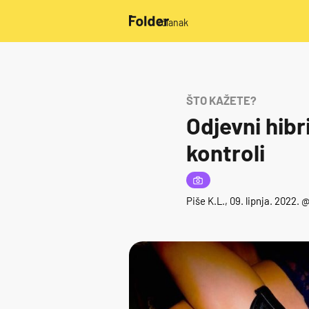
/članak
ŠTO KAŽETE?
Odjevni hibr
kontroli
Piše
K.L.
, 09. lipnja. 2022. 