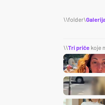
Galerij
\\
Tri priče
koje m