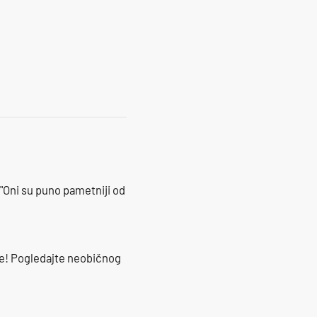
17
"Oni su puno pametniji od
že! Pogledajte neobičnog