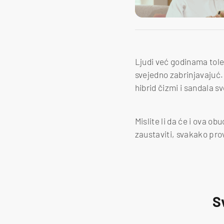
Ljudi već godinama toler
svejedno zabrinjavajuć. I
hibrid čizmi i sandala s
Mislite li da će i ova o
zaustaviti, svakako provj
S