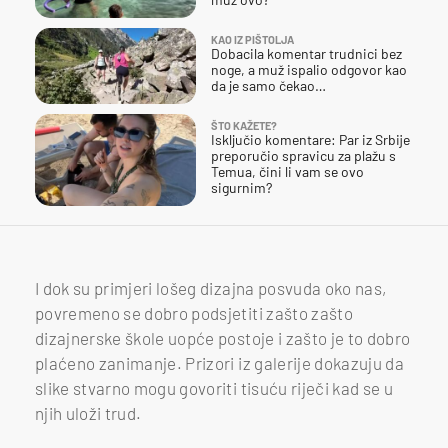
KAO IZ PIŠTOLJA
Dobacila komentar trudnici bez
noge, a muž ispalio odgovor kao
da je samo čekao…
ŠTO KAŽETE?
Isključio komentare: Par iz Srbije
preporučio spravicu za plažu s
Temua, čini li vam se ovo
sigurnim?
I dok su primjeri lošeg dizajna posvuda oko nas,
povremeno se dobro podsjetiti zašto zašto
dizajnerske škole uopće postoje i zašto je to dobro
plaćeno zanimanje. Prizori iz galerije dokazuju da
slike stvarno mogu govoriti tisuću riječi kad se u
njih uloži trud.