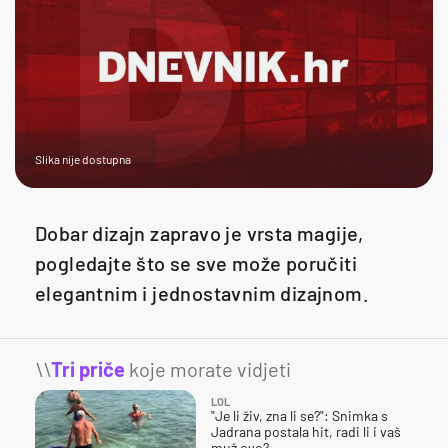
Slika nije dostupna
Dobar dizajn zapravo je vrsta magije,
pogledajte što se sve može poručiti
elegantnim i jednostavnim dizajnom.
\\
Tri priče
koje morate vidjeti
LOL
"Je li živ, zna li se?": Snimka s
Jadrana postala hit, radi li i vaš
muž ovo?