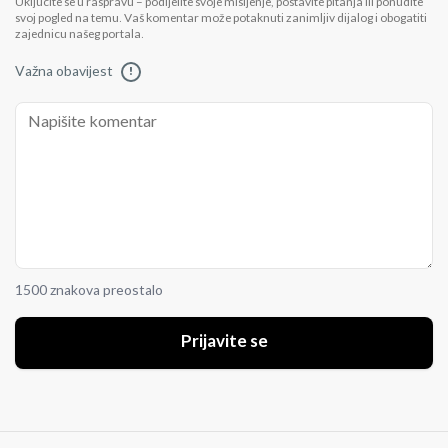
Uključite se u raspravu – podijelite svoje mišljenje, postavite pitanja ili ponudite
svoj pogled na temu. Vaš komentar može potaknuti zanimljiv dijalog i obogatiti
zajednicu našeg portala.
Važna obavijest
!
1500 znakova preostalo
Prijavite se