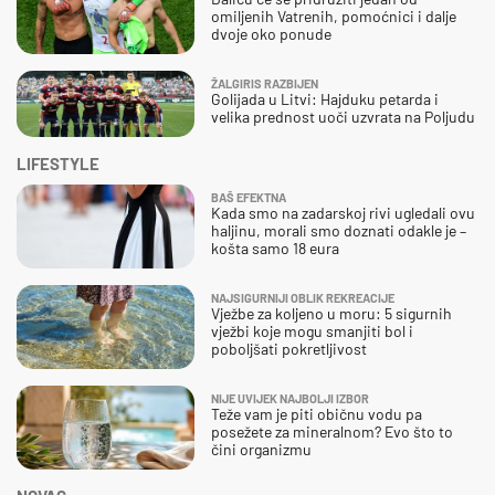
omiljenih Vatrenih, pomoćnici i dalje
dvoje oko ponude
ŽALGIRIS RAZBIJEN
Golijada u Litvi: Hajduku petarda i
velika prednost uoči uzvrata na Poljudu
LIFESTYLE
BAŠ EFEKTNA
Kada smo na zadarskoj rivi ugledali ovu
haljinu, morali smo doznati odakle je –
košta samo 18 eura
NAJSIGURNIJI OBLIK REKREACIJE
Vježbe za koljeno u moru: 5 sigurnih
vježbi koje mogu smanjiti bol i
poboljšati pokretljivost
NIJE UVIJEK NAJBOLJI IZBOR
Teže vam je piti običnu vodu pa
posežete za mineralnom? Evo što to
čini organizmu