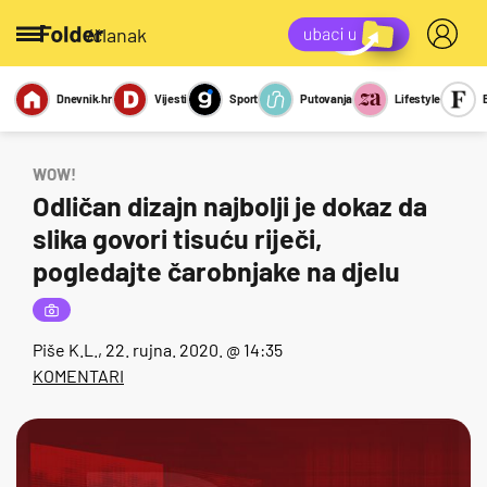
/članak
Dnevnik.hr
Vijesti
Sport
Putovanja
Lifestyle
Viralno
Miks
Kviz
Report
Sexy
WOW!
Odličan dizajn najbolji je dokaz da
slika govori tisuću riječi,
pogledajte čarobnjake na djelu
Piše
K.L.
, 22. rujna. 2020. @ 14:35
KOMENTARI