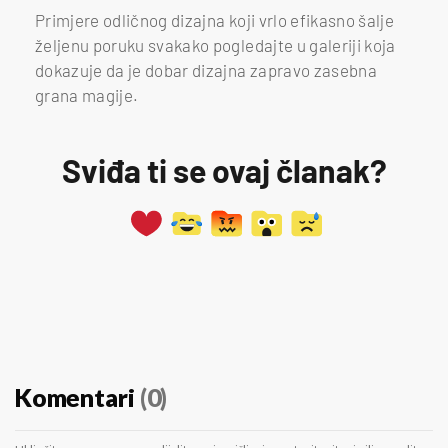
Primjere odličnog dizajna koji vrlo efikasno šalje
željenu poruku svakako pogledajte u galeriji koja
dokazuje da je dobar dizajna zapravo zasebna
grana magije.
Sviđa ti se ovaj članak?
Komentari
(0)