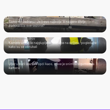
LOL
Samo na Jadranu: Je li ovo najbolje ili najgore divlje
parkiralište ove sezone?
NIJE LAKO BITI LOPOV
Kamere uhvatile najgluplje kriminalce na svijetu, pogledajte
kako su se obrukali
JAO...
Uljez u kući izazvao opći kaos, a sve je snimila sigurnosna
kamera