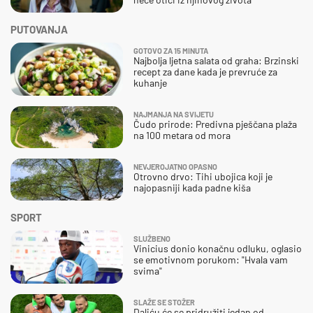
PUTOVANJA
GOTOVO ZA 15 MINUTA
Najbolja ljetna salata od graha: Brzinski
recept za dane kada je prevruće za
kuhanje
NAJMANJA NA SVIJETU
Čudo prirode: Predivna pješčana plaža
na 100 metara od mora
NEVJEROJATNO OPASNO
Otrovno drvo: Tihi ubojica koji je
najopasniji kada padne kiša
SPORT
SLUŽBENO
Vinicius donio konačnu odluku, oglasio
se emotivnom porukom: "Hvala vam
svima"
SLAŽE SE STOŽER
Daliću će se pridružiti jedan od