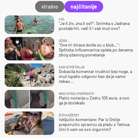
viralno
najčitanije
LOL
"Je li živ, zna li se?": Snimka s Jadrana
postala hit, radi li i vaš muž ovo?
UŽAS…
"Ove tri štrace došle su u klub…":
Splitska influencerica oplela po ženama
zbog užasnog ponašanja
KAO IZ PIŠTOLJA
Dobacila komentar trudnici bez noge, a
muž ispalio odgovor kao da je samo
čekao…
NISU STIGLI POPRAVITI
Platio noćenje u Zadru 105 eura, a ovo
ga je dočekalo
ŠTO KAŽETE?
Isključio komentare: Par iz Srbije
preporučio spravicu za plažu s Temua,
čini li vam se ovo sigurnim?