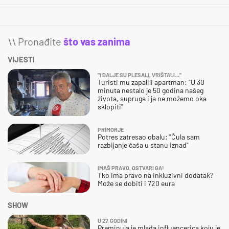
\\ Pronađite
što vas zanima
VIJESTI
"I DALJE SU PLESALI, VRIŠTALI..."
Turisti mu zapalili apartman: "U 30
minuta nestalo je 50 godina našeg
života, supruga i ja ne možemo oka
sklopiti"
PRIMORJE
Potres zatresao obalu: "Čula sam
razbijanje čaša u stanu iznad"
IMAŠ PRAVO, OSTVARI GA!
Tko ima pravo na inkluzivni dodatak?
Može se dobiti i 720 eura
SHOW
U 27. GODINI
Preminula je mlada influencerica koju je