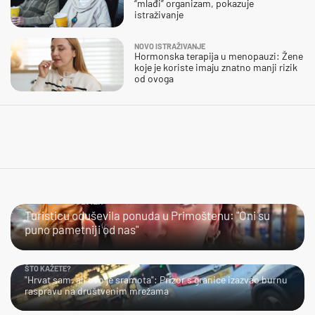
“mlađi” organizam, pokazuje
istraživanje
NOVO ISTRAŽIVANJE
Hormonska terapija u menopauzi: Žene
koje je koriste imaju znatno manji rizik
od ovoga
JESTE LI PROBALI?
Turisticu oduševila ponuda u Primoštenu: "Oni su
puno pametniji od nas"
ŠTO KAŽETE?
"Hrvat sam, ali ovo je sramota": Prizor s granice izazvao burnu
raspravu na društvenim mrežama