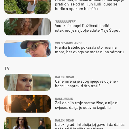
pratilo više od milijun ljudi, dugo se
borila s opakom bolešću
"UUUUUUFFFF"
Vau, koje noge! Ružičasti badić
istaknuo je najbolje adute Maje Šuput
VRLO ZANIMLJIVO!
Franka Batelić pokazala što nosi na
more, bez ovoga ne može ni na odmoru
TV
DALEKI GRAD
Uznemirena je zbog njegove ucjene -
hoće li napraviti što traži?
NASLJEDNIK
Želi da njih troje sretno žive, a nije ni
svjesna da ga je odavno izgubila
DALEKI GRAD
Daleki grad: Intuicija joj govori da danas
neće otići iz njihovog života