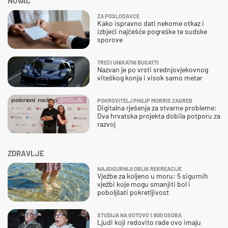
NOVAC
ZA POSLODAVCE
Kako ispravno dati nekome otkaz i
izbjeći najčešće pogreške te sudske
sporove
TREĆI UNIKATNI BUGATTI
Nazvan je po vrsti srednjovjekovnog
viteškog konja i visok samo metar
POKROVITELJ PHILIP MORRIS ZAGREB
Digitalna rješenja za stvarne probleme:
Dva hrvatska projekta dobila potporu za
razvoj
ZDRAVLJE
NAJSIGURNIJI OBLIK REKREACIJE
Vježbe za koljeno u moru: 5 sigurnih
vježbi koje mogu smanjiti bol i
poboljšati pokretljivost
STUDIJA NA GOTOVO 1.900 OSOBA
Ljudi koji redovito rade ovo imaju