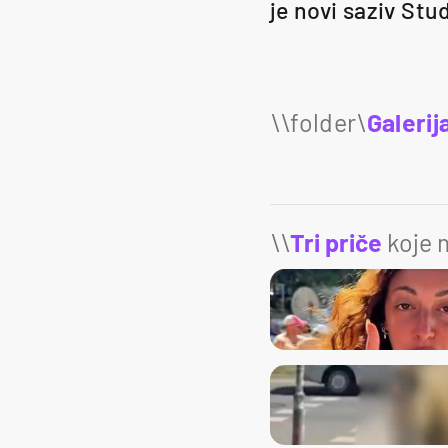
je novi saziv St
Galerij
\\
Tri priče
koje m