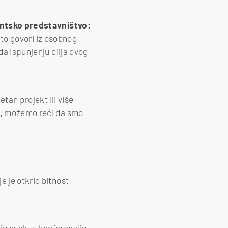
ntsko predstavništvo:
 to govori iz osobnog
da ispunjenju cilja ovog
etan projekt ili više
,
možemo reći da smo
e je otkrio bitnost
raju ovakvu konferenciju.