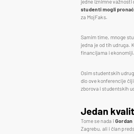
jedne iznimne važnosti 
studenti mogli pronaći
za MojFaks.
Samim time, mnoge studen
jedna je od tih udruga.
financijama i ekonomiji
Osim studentskih udruga
dio ove konferencije či
zborova i studentskih u
Jedan kvalit
Tome se nada i
Gordan 
Zagrebu, ali i član pre