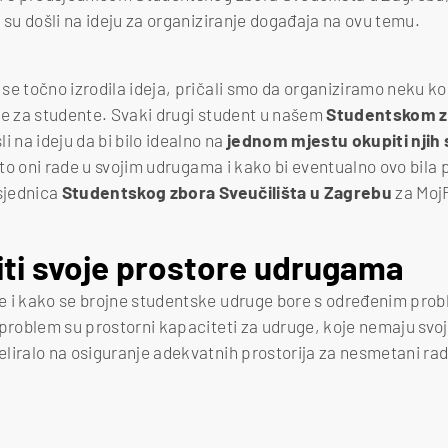
 su došli na ideju za organiziranje događaja na ovu temu.
se točno izrodila ideja, pričali smo da organiziramo neku k
olje za studente. Svaki drugi student u našem
Studentskom 
i na ideju da bi bilo idealno na
jednom mjestu okupiti njih 
 što oni rade u svojim udrugama i kako bi eventualno ovo bila p
dsjednica
Studentskog zbora Sveučilišta u Zagrebu
za Moj
iti svoje prostore udrugama
e i kako se brojne studentske udruge bore s određenim pro
 problem su prostorni kapaciteti za udruge, koje nemaju svoj
liralo na osiguranje adekvatnih prostorija za nesmetani ra
ica Studentskog zbora Sveučilišta u Zagrebu