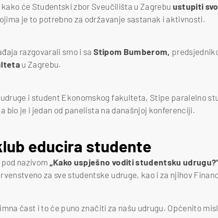
a kako će Studentski zbor Sveučilišta u Zagrebu
ustupiti sv
ima je to potrebno za održavanje sastanak i aktivnosti.
đaja razgovarali smo i sa
Stipom Bumberom,
predsjedni
lteta
u Zagrebu.
 udruge i student Ekonomskog fakulteta, Stipe paralelno st
 a bio je i jedan od panelista na današnjoj konferenciji.
klub educira studente
u pod nazivom
„Kako uspješno voditi studentsku udrugu?“
rvenstveno za sve studentske udruge, kao i za njihov Financi
znimna čast i to će puno značiti za našu udrugu. Općenito mis