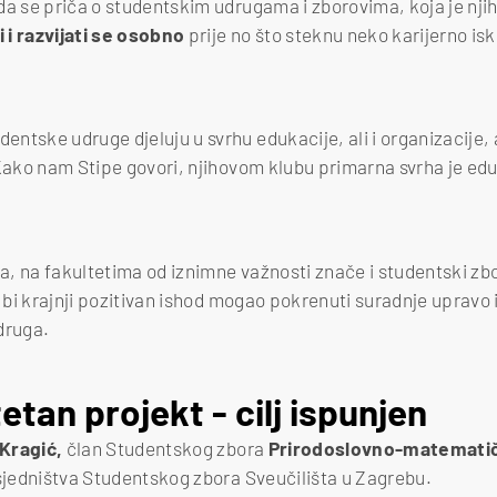
da se priča o studentskim udrugama i zborovima, koja je njih
 i razvijati se osobno
prije no što steknu neko karijerno is
tske udruge djeluju u svrhu edukacije, ali i organizacije, a
 Kako nam Stipe govori, njihovom klubu primarna svrha je ed
.
, na fakultetima od iznimne važnosti znače i studentski zbor
ji bi krajnji pozitivan ishod mogao pokrenuti suradnje uprav
druga.
etan projekt - cilj ispunjen
Kragić,
član Studentskog zbora
Prirodoslovno-matematič
dsjedništva Studentskog zbora Sveučilišta u Zagrebu.