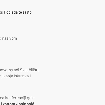
oj! Pogledajte zašto
od nazivom
 novo zgradi Sveučilišta
jivanja iskustva i
na konferenciji gdje
,
Ivonom Josipović,