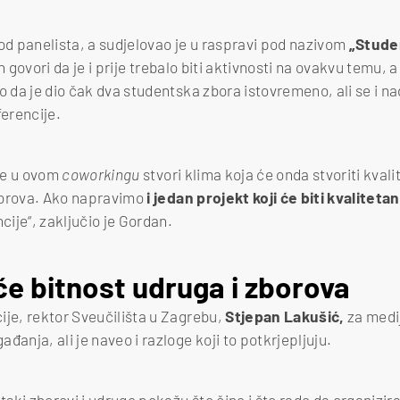
 od panelista, a sudjelovao je u raspravi pod nazivom
„Stude
govori da je i prije trebalo biti aktivnosti na ovakvu temu, a
o da je dio čak dva studentska zbora istovremeno, ali se i na
erencije.
 se u ovom
coworkingu
stvori klima koja će onda stvoriti kvalit
borova. Ako napravimo
i jedan projekt koji će biti kvalitetan
ncije“, zaključio je Gordan.
če bitnost udruga i zborova
ije, rektor Sveučilišta u Zagrebu,
Stjepan Lakušić,
za medij
đanja, ali je naveo i razloge koji to potkrjepljuju.
ntski zborovi i udruge pokažu što čine i što rade da organizi