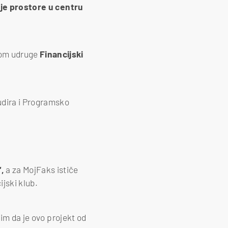
oje prostore u centru
kom udruge
Financijski
udira i Programsko
,
a za MojFaks ističe
jski klub.
lim da je ovo projekt od