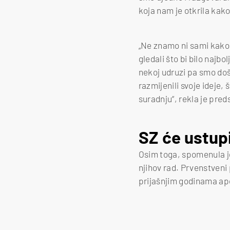
koja nam je otkrila kako
„Ne znamo ni sami kako 
gledali što bi bilo najb
nekoj udruzi pa smo došl
razmijenili svoje ideje,
suradnju“, rekla je pre
SZ će ustup
Osim toga, spomenula j
njihov rad. Prvenstveni
prijašnjim godinama ape
Ivona Josipović, predsjedn
Foto: P.S./MojFaks