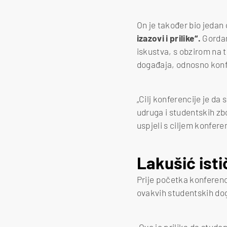
On je također bio jedan
izazovi i prilike“.
Gordan 
iskustva, s obzirom na t
događaja, odnosno konf
„Cilj konferencije je da
udruga i studentskih z
uspjeli s ciljem konfere
Lakušić isti
Prije početka konferenc
ovakvih studentskih doga
„Ovo je prilika da stude