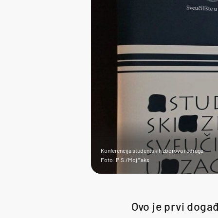
Konferencija studentskih zborova i udruga
Foto: P.S./MojFaks
Ovo je prvi doga