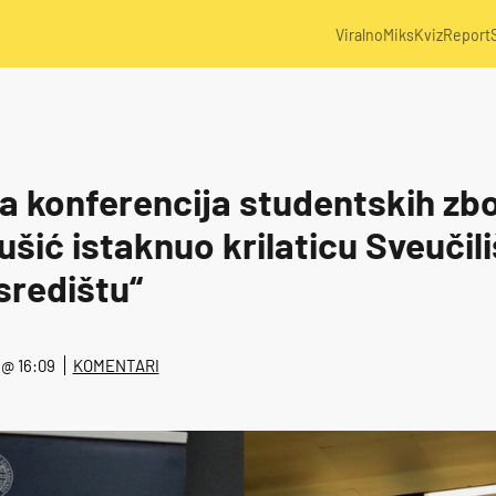
Viralno
Miks
Kviz
Report
a konferencija studentskih zbo
šić istaknuo krilaticu Sveučili
središtu“
. @ 16:09
KOMENTARI