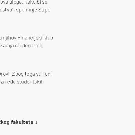
ova uloga, kako bi se
kustvo“, spominje Stipe
 njihov Financijski klub
ukacija studenata o
ovi. Zbog toga su i oni
o između studentskih
kog fakulteta
u