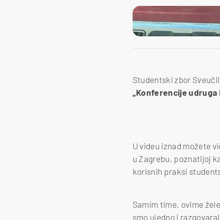
Studentski zbor Sveučil
„Konferencije udruga i
U videu iznad možete vid
u Zagrebu, poznatijoj k
korisnih praksi student
Samim time, ovime žele 
smo ujedno i razgovara