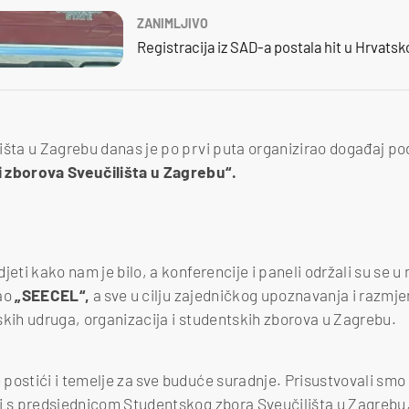
ZANIMLJIVO
Registracija iz SAD-a postala hit u Hrvatsk
išta u Zagrebu danas je po prvi puta organizirao događaj p
 zborova Sveučilišta u Zagrebu“.
jeti kako nam je bilo, a konferencije i paneli održali su se u
ao
„SEECEL“,
a sve u cilju zajedničkog upoznavanja i razmjen
skih udruga, organizacija i studentskih zborova u Zagrebu.
postići i temelje za sve buduće suradnje. Prisustvovali smo 
li s predsjednicom Studentskog zbora Sveučilišta u Zagrebu