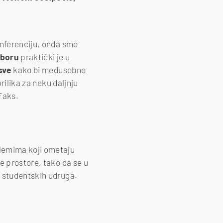
onferenciju, onda smo
zboru
praktički je u
sve
kako bi međusobno
rilika za neku daljnju
Faks.
blemima koji ometaju
e prostore, tako da se u
d studentskih udruga.