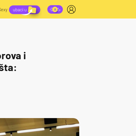
Sexy
rova i
šta: