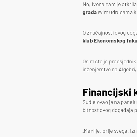
No, Ivona nam je otkril
grada
svim udrugama koj
O značajnosti ovog doga
klub Ekonomskog faku
Osim što je predsjednik
inženjerstvo na Algebri,
Financijski 
Sudjelovao je na panel
bitnost ovog događaja p
„Meni je, prije svega, i