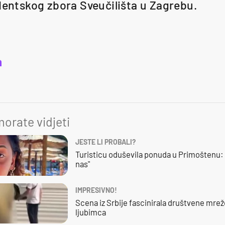
udentskog zbora Sveučilišta u Zagrebu.
a
orate vidjeti
JESTE LI PROBALI?
Turisticu oduševila ponuda u Primoštenu: 
nas"
IMPRESIVNO!
Scena iz Srbije fascinirala društvene mre
ljubimca