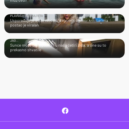
muž ovo?
PLAVUŠA S FAKULTETA
Uspoređuju je s Elle Woods, a njezin odgovor kritičarima
postao je viralan
JAO...
Sunce može biti opasno i u naša četiri zida, a one su to
prekasno shvatile