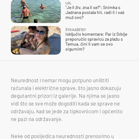
LOL
"Je li živ, zna li se?": Snimka s
Jadrana postala hit, radi li i vaš
muž ovo?
ŠTO KAŽETE?
Isključio komentare: Par iz Srbije
preporučio spravicu za plažu s
Temua, čini li vam se ovo
sigurnim?
Neurednost i nemar mogu potpuno uništiti
računala i električne sprave, što jasno dokazuju
degutantni prizori iz galerije. Na njima se jasno
vidi što se sve može dogoditi kada se sprave ne
održavaju, kad se jede za tipkovnicom i općenito
ne pazi na održavanje.
Neke od posljedica neurednosti prenosimo u