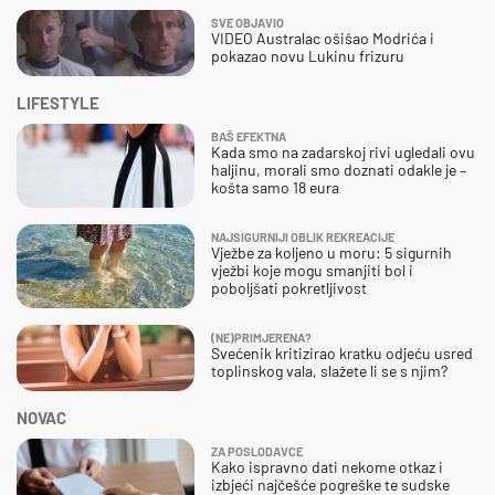
SVE OBJAVIO
VIDEO Australac ošišao Modrića i
pokazao novu Lukinu frizuru
LIFESTYLE
BAŠ EFEKTNA
Kada smo na zadarskoj rivi ugledali ovu
haljinu, morali smo doznati odakle je –
košta samo 18 eura
NAJSIGURNIJI OBLIK REKREACIJE
Vježbe za koljeno u moru: 5 sigurnih
vježbi koje mogu smanjiti bol i
poboljšati pokretljivost
(NE)PRIMJERENA?
Svećenik kritizirao kratku odjeću usred
toplinskog vala, slažete li se s njim?
NOVAC
ZA POSLODAVCE
Kako ispravno dati nekome otkaz i
izbjeći najčešće pogreške te sudske