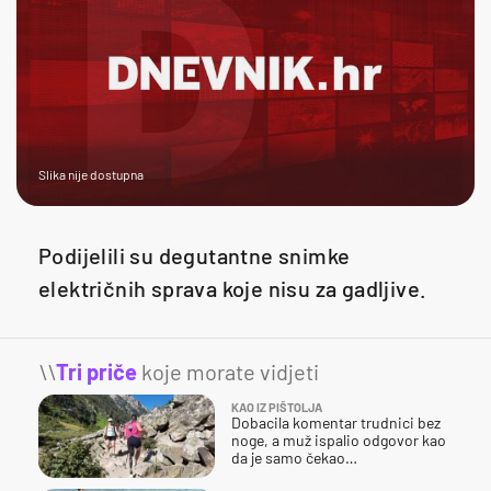
Slika nije dostupna
Podijelili su degutantne snimke
električnih sprava koje nisu za gadljive.
\\
Tri priče
koje morate vidjeti
KAO IZ PIŠTOLJA
Dobacila komentar trudnici bez
noge, a muž ispalio odgovor kao
da je samo čekao…