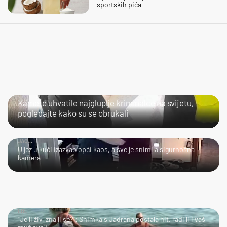
sportskih pića
NIJE LAKO BITI LOPOV
Kamere uhvatile najgluplje kriminalce na svijetu,
pogledajte kako su se obrukali
JAO...
Uljez u kući izazvao opći kaos, a sve je snimila sigurnosna
kamera
LOL
"Je li živ, zna li se?": Snimka s Jadrana postala hit, radi li i vaš