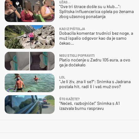
UŽAS…
"Ove tri štrace došle su u klub…":
Splitska influencerica oplela po ženama
zbog užasnog ponašanja
KAO IZ PIŠTOLJA
Dobacila komentar trudnici bez noge, a
muž ispalio odgovor kao da je samo
čekao…
NISU STIGLI POPRAVITI
Platio noćenje u Zadru 105 eura, a ovo
ga je dočekalo
LOL
"Je li živ, zna li se?": Snimka s Jadrana
postala hit, radi li i vaš muž ovo?
ŠTO KAŽETE?
"Nećeš, razbojniče!" Snimka s A1
izazvala burnu raspravu