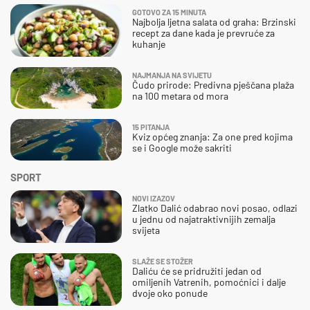
GOTOVO ZA 15 MINUTA
Najbolja ljetna salata od graha: Brzinski
recept za dane kada je prevruće za
kuhanje
NAJMANJA NA SVIJETU
Čudo prirode: Predivna pješčana plaža
na 100 metara od mora
15 PITANJA
Kviz općeg znanja: Za one pred kojima
se i Google može sakriti
SPORT
NOVI IZAZOV
Zlatko Dalić odabrao novi posao, odlazi
u jednu od najatraktivnijih zemalja
svijeta
SLAŽE SE STOŽER
Daliću će se pridružiti jedan od
omiljenih Vatrenih, pomoćnici i dalje
dvoje oko ponude