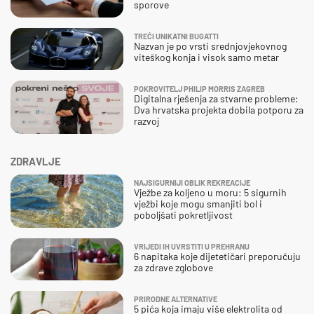
sporove
TREĆI UNIKATNI BUGATTI
Nazvan je po vrsti srednjovjekovnog
viteškog konja i visok samo metar
POKROVITELJ PHILIP MORRIS ZAGREB
Digitalna rješenja za stvarne probleme:
Dva hrvatska projekta dobila potporu za
razvoj
ZDRAVLJE
NAJSIGURNIJI OBLIK REKREACIJE
Vježbe za koljeno u moru: 5 sigurnih
vježbi koje mogu smanjiti bol i
poboljšati pokretljivost
VRIJEDI IH UVRSTITI U PREHRANU
6 napitaka koje dijetetičari preporučuju
za zdrave zglobove
PRIRODNE ALTERNATIVE
5 pića koja imaju više elektrolita od