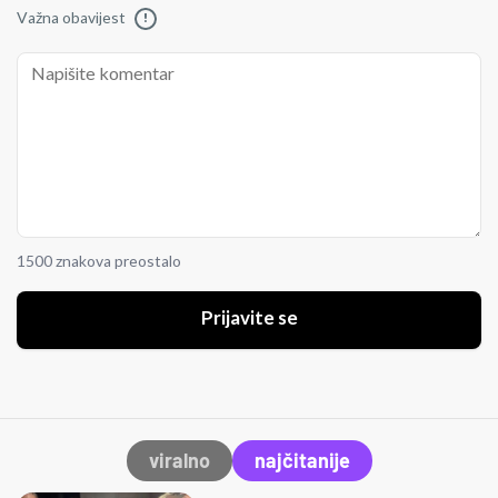
Važna obavijest
!
1500 znakova preostalo
Prijavite se
viralno
najčitanije