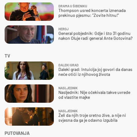
DRAMA U ŠIBENIKU
Thompson usred koncerta iznenada
prekinuo pjesmu: "Zovite hitnu!"
HEROJ
General pobjednik: Gdje i što 31 godinu
nakon Oluje radi general Ante Gotovina?
TV
DALEKI GRAD
Daleki grad: Intuicija joj govori da danas
neće otići iz njihovog života
NASLJEDNIK
Nasljednik: Nije očekivala takve uvrede
od vlastite majke
NASLJEDNIK
Želi da njih troje sretno žive, a nije ni
svjesna da ga je odavno izgubila
PUTOVANJA