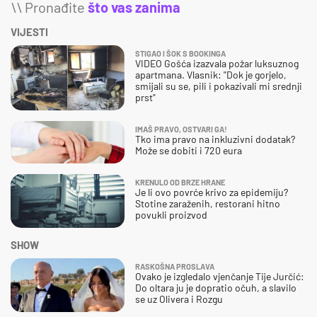
\\ Pronađite
što vas zanima
VIJESTI
STIGAO I ŠOK S BOOKINGA
VIDEO Gošća izazvala požar luksuznog
apartmana. Vlasnik: "Dok je gorjelo,
smijali su se, pili i pokazivali mi srednji
prst"
IMAŠ PRAVO, OSTVARI GA!
Tko ima pravo na inkluzivni dodatak?
Može se dobiti i 720 eura
KRENULO OD BRZE HRANE
Je li ovo povrće krivo za epidemiju?
Stotine zaraženih, restorani hitno
povukli proizvod
SHOW
RASKOŠNA PROSLAVA
Ovako je izgledalo vjenčanje Tije Jurčić:
Do oltara ju je dopratio očuh, a slavilo
se uz Olivera i Rozgu