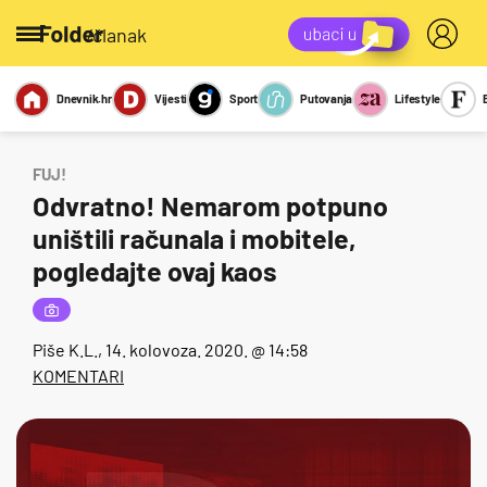
/članak
Dnevnik.hr
Vijesti
Sport
Putovanja
Lifestyle
Viralno
Miks
Kviz
Report
Sexy
FUJ!
Odvratno! Nemarom potpuno
uništili računala i mobitele,
pogledajte ovaj kaos
Piše
K.L.
, 14. kolovoza. 2020. @ 14:58
KOMENTARI