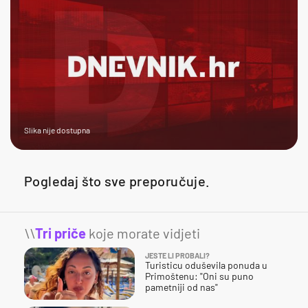
Slika nije dostupna
Pogledaj što sve preporučuje.
\\
Tri priče
koje morate vidjeti
JESTE LI PROBALI?
Turisticu oduševila ponuda u
Primoštenu: "Oni su puno
pametniji od nas"