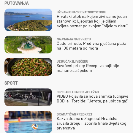
PUTOVANJA
UŽIVANJE NA "PRIVATNOM" OTOKU
Hrvatski otok na kojem živi samo jedan
stanovnik: Ljepotan koji je diljem
svijeta poznat po svojem "bijelom zlatu"
NAJMANJA NA SVIJETU
Čudo prirode: Predivna pješčana plaža
na 100 metara od mora
UZ RUČAK ILI VEČERU
Savršeni prilog: Recept za najfinije
mahune sa špekom
SPORT
CIPELARILI GA DOK JE LEŽAO
VIDEO Pojavila se nova snimka tučnjave
BBB-a i Torcide: "Je*ote, pa ubit će ga!"
DRAMATIČAN PREOKRET
Kakva drama u Zagrebu! Hrvatska
srušila Srbiju i izborila finale Svjetskog
prvenstva