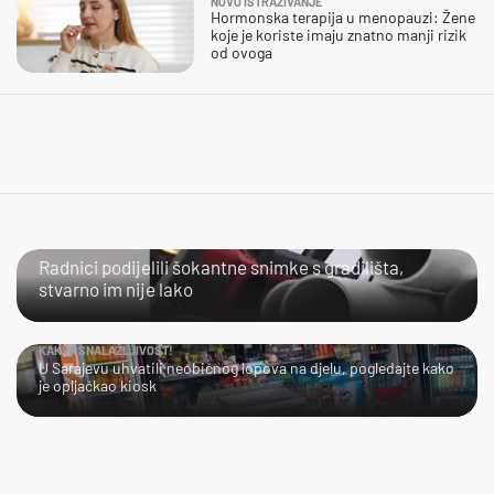
NOVO ISTRAŽIVANJE
Hormonska terapija u menopauzi: Žene
koje je koriste imaju znatno manji rizik
od ovoga
NIJE IM LAKO
Radnici podijelili šokantne snimke s gradilišta,
stvarno im nije lako
KAKVA SNALAŽLJIVOST!
U Sarajevu uhvatili neobičnog lopova na djelu, pogledajte kako
je opljačkao kiosk