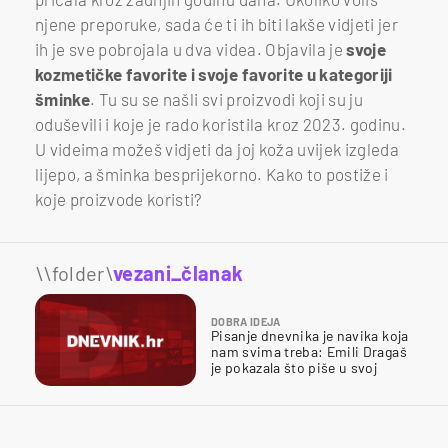
njene preporuke, sada će ti ih biti lakše vidjeti jer
ih je sve pobrojala u dva videa. Objavila je
svoje
kozmetičke favorite i svoje favorite u kategoriji
šminke
. Tu su se našli svi proizvodi koji su ju
oduševili i koje je rado koristila kroz 2023. godinu.
U videima možeš vidjeti da joj koža uvijek izgleda
lijepo, a šminka besprijekorno. Kako to postiže i
koje proizvode koristi?
\\folder\
vezani_članak
DOBRA IDEJA
Pisanje dnevnika je navika koja
nam svima treba: Emili Dragaš
je pokazala što piše u svoj