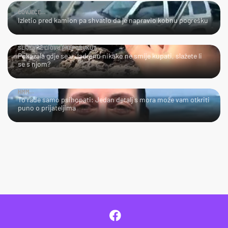
ČOVJEČE...
Izletio pred kamion pa shvatio da je napravio kobnu pogrešku
SLIJEDITE LI OVU PREPORUKU?
Pokazala gdje se u Jadranu nikako ne smije kupati, slažete li
se s njom?
HMM…
To rade samo psihopati: Jedan detalj s mora može vam otkriti
puno o prijateljima