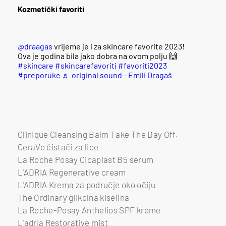
Kozmetički favoriti
@draagas
vrijeme je i za skincare favorite 2023!
Ova je godina bila jako dobra na ovom polju 🙌
#skincare
#skincarefavoriti
#favoriti2023
#preporuke
♬ original sound - Emili Dragaš
Clinique Cleansing Balm Take The Day Off.
CeraVe čistači za lice
La Roche Posay Cicaplast B5 serum
L'ADRIA Regenerative cream
L'ADRIA Krema za područje oko očiju
The Ordinary glikolna kiselina
La Roche-Posay Anthelios SPF kreme
L'adria Restorative mist