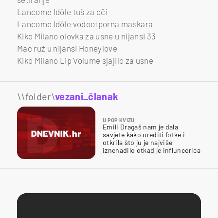
Lancome Idôle tuš za oči
Lancome Idôle vodootporna maskara
Kiko Milano olovka za usne u nijansi 33
Mac ruž u nijansi Honeylove
Kiko Milano Lip Volume sjajilo za usne
\\folder\
vezani_članak
U POP KVIZU
Emili Dragaš nam je dala
savjete kako urediti fotke i
otkrila što ju je najviše
iznenadilo otkad je influncerica