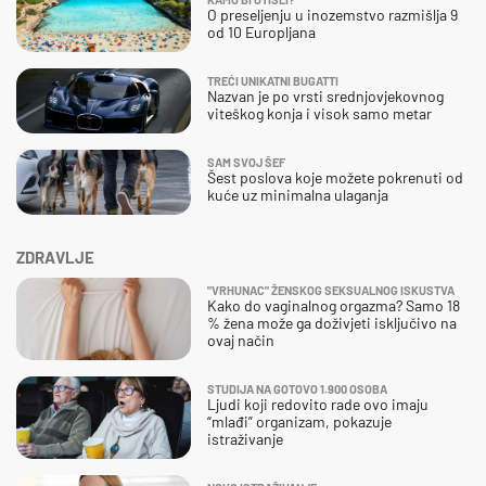
O preseljenju u inozemstvo razmišlja 9
od 10 Europljana
TREĆI UNIKATNI BUGATTI
Nazvan je po vrsti srednjovjekovnog
viteškog konja i visok samo metar
SAM SVOJ ŠEF
Šest poslova koje možete pokrenuti od
kuće uz minimalna ulaganja
ZDRAVLJE
"VRHUNAC" ŽENSKOG SEKSUALNOG ISKUSTVA
Kako do vaginalnog orgazma? Samo 18
% žena može ga doživjeti isključivo na
ovaj način
STUDIJA NA GOTOVO 1.900 OSOBA
Ljudi koji redovito rade ovo imaju
“mlađi” organizam, pokazuje
istraživanje