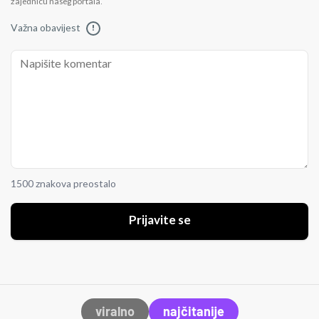
zajednicu našeg portala.
Važna obavijest
!
1500 znakova preostalo
Prijavite se
viralno
najčitanije