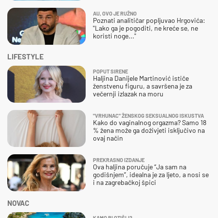
AU, OVO JE RUŽNO
Poznati analitičar popljuvao Hrgovića:
"Lako ga je pogoditi, ne kreće se, ne
koristi noge..."
LIFESTYLE
POPUT SIRENE
Haljina Danijele Martinović ističe
ženstvenu figuru, a savršena je za
večernji izlazak na moru
"VRHUNAC" ŽENSKOG SEKSUALNOG ISKUSTVA
Kako do vaginalnog orgazma? Samo 18
% žena može ga doživjeti isključivo na
ovaj način
PREKRASNO IZDANJE
Ova haljina poručuje “Ja sam na
godišnjem”, idealna je za ljeto, a nosi se
i na zagrebačkoj špici
NOVAC
KAMO BI OTIŠLI?