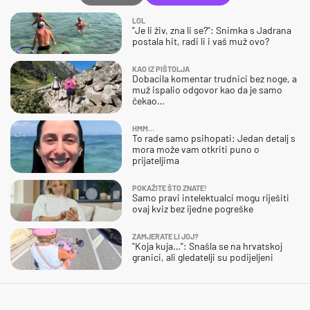
LOL
"Je li živ, zna li se?": Snimka s Jadrana
postala hit, radi li i vaš muž ovo?
KAO IZ PIŠTOLJA
Dobacila komentar trudnici bez noge, a
muž ispalio odgovor kao da je samo
čekao…
HMM…
To rade samo psihopati: Jedan detalj s
mora može vam otkriti puno o
prijateljima
POKAŽITE ŠTO ZNATE!
Samo pravi intelektualci mogu riješiti
ovaj kviz bez ijedne pogreške
ZAMJERATE LI JOJ?
"Koja kuja…": Snašla se na hrvatskoj
granici, ali gledatelji su podijeljeni