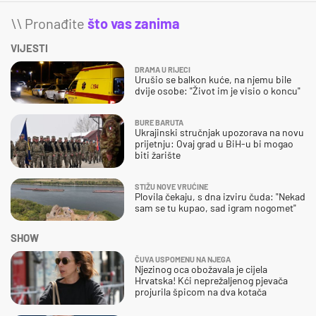
\\ Pronađite
što vas zanima
VIJESTI
DRAMA U RIJECI
Urušio se balkon kuće, na njemu bile
dvije osobe: "Život im je visio o koncu"
BURE BARUTA
Ukrajinski stručnjak upozorava na novu
prijetnju: Ovaj grad u BiH-u bi mogao
biti žarište
STIŽU NOVE VRUĆINE
Plovila čekaju, s dna izviru čuda: "Nekad
sam se tu kupao, sad igram nogomet"
SHOW
ČUVA USPOMENU NA NJEGA
Njezinog oca obožavala je cijela
Hrvatska! Kći neprežaljenog pjevača
projurila špicom na dva kotača