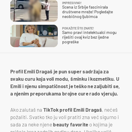
IMPRESIVNO!
Scena iz Srbije fascinirala
društvene mreže! Pogledajte
neobičnog ljubimca
POKAŽITE ŠTO ZNATE!
Samo pravi intelektualci mogu
riješiti ovaj kviz bez ijedne
pogreške
Profil Emili Dragaš je pun super sadržaja za
svaku curu koja voli modu, šminku i kozmetiku. U
Emili i njenu simpatičnost je teško ne zaljubiti se,
a njenim preporukama brojne cure rado vjeruju.
Ako zalutaš na
TikTok profil Emili Dragaš
, nećeš
požaliti. Svatko tko ju voli pratiti zna već sigurno i
sada za neke njene
beauty favorite
o kojima je
pričala kroz zadnjih godinu dana. Ukoliko voliš