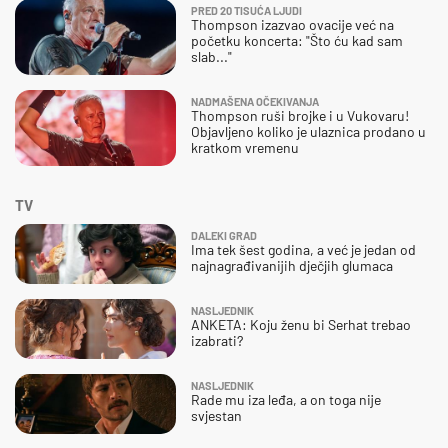
PRED 20 TISUĆA LJUDI
Thompson izazvao ovacije već na
početku koncerta: "Što ću kad sam
slab..."
NADMAŠENA OČEKIVANJA
Thompson ruši brojke i u Vukovaru!
Objavljeno koliko je ulaznica prodano u
kratkom vremenu
TV
DALEKI GRAD
Ima tek šest godina, a već je jedan od
najnagrađivanijih dječjih glumaca
NASLJEDNIK
ANKETA: Koju ženu bi Serhat trebao
izabrati?
NASLJEDNIK
Rade mu iza leđa, a on toga nije
svjestan