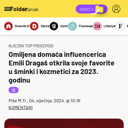
/članak
Dnevnik.hr
Vijesti
Sport
Putovanja
Lifestyle
Viralno
Miks
Kviz
Report
Sexy
NJEZINI TOP PROIZVODI
Omiljena domaća influencerica
Emili Dragaš otkrila svoje favorite
u šminki i kozmetici za 2023.
godinu
Piše
M.Tr.
, 04. siječnja. 2024. @ 10:16
KOMENTARI