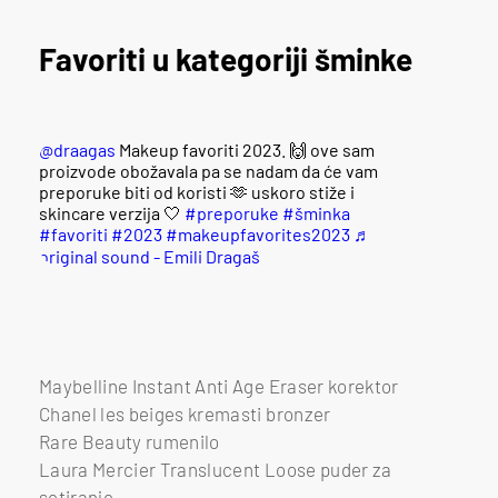
Favoriti u kategoriji šminke
@draagas
Makeup favoriti 2023. 🙌 ove sam
proizvode obožavala pa se nadam da će vam
preporuke biti od koristi 🫶 uskoro stiže i
skincare verzija 🤍
#preporuke
#šminka
#favoriti
#2023
#makeupfavorites2023
♬
original sound - Emili Dragaš
Maybelline Instant Anti Age Eraser korektor
Chanel les beiges kremasti bronzer
Rare Beauty rumenilo
Laura Mercier Translucent Loose puder za
setiranje