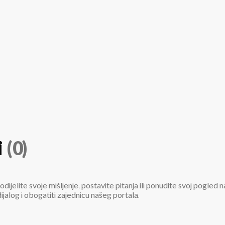
i
(0)
odijelite svoje mišljenje, postavite pitanja ili ponudite svoj pogle
jalog i obogatiti zajednicu našeg portala.