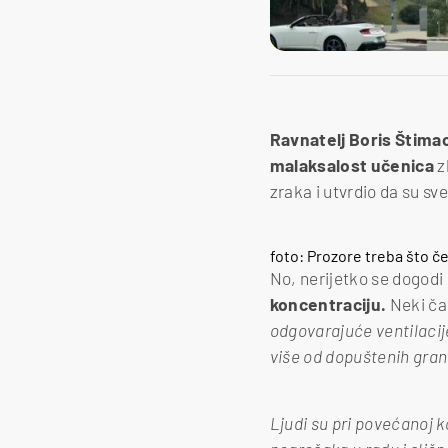
Ravnatelj Boris Štima
malaksalost učenica
z
zraka i utvrdio da su sv
foto: Prozore treba što če
No, nerijetko se dogodi
koncentraciju.
Neki čak
odgovarajuće ventilacij
više od dopuštenih gran
Ljudi su pri povećanoj ko