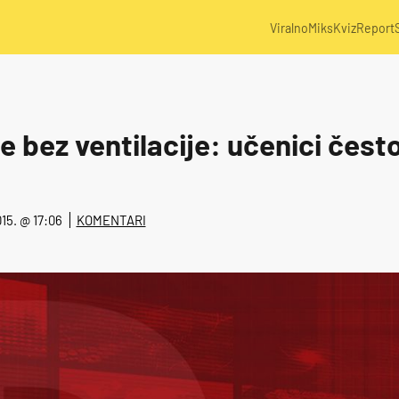
Viralno
Miks
Kviz
Report
 bez ventilacije: učenici čest
2015. @ 17:06
KOMENTARI