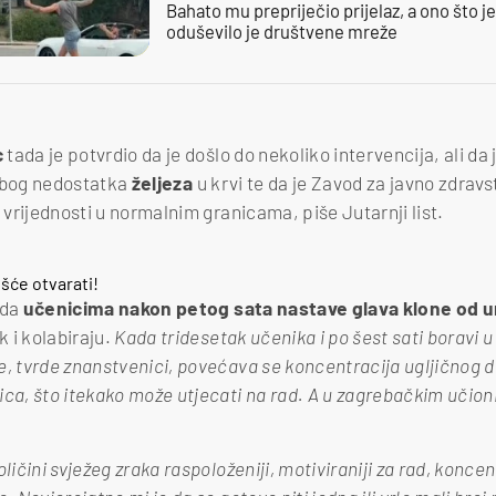
Bahato mu prepriječio prijelaz, a ono što j
oduševilo je društvene mreže
c
tada je potvrdio da je došlo do nekoliko intervencija, ali da j
bog nedostatka
željeza
u krvi te da je Zavod za javno zdravs
e vrijednosti u normalnim granicama, piše Jutarnji list.
šće otvarati!
 da
učenicima nakon petog sata nastave glava klone od 
 i kolabiraju.
Kada tridesetak učenika i po šest sati boravi u
e, tvrde znanstvenici, povećava se koncentracija ugljičnog di
ica, što itekako može utjecati na rad. A u zagrebačkim učio
ličini svježeg zraka raspoloženiji, motiviraniji za rad, koncen