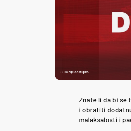
Slika nije dostupna
Znate li da bi se
i obratiti dodatn
malaksalosti i pa