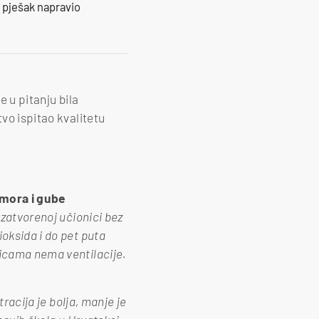
e pješak napravio
e u pitanju bila
tvo ispitao kvalitetu
umora i gube
 zatvorenoj učionici bez
oksida i do pet puta
nicama nema ventilacije.
tracija je bolja, manje je