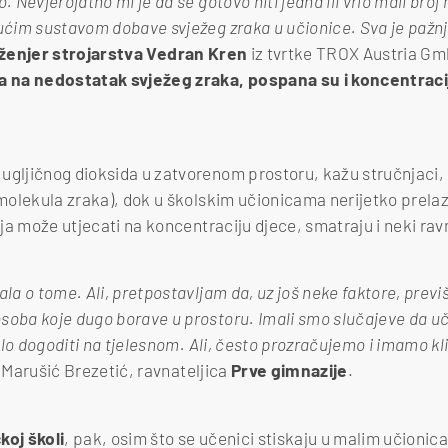
. Nevjerojatno mi je da se gotovo niti jedna ili vrlo mali broj
jućim sustavom dobave svježeg zraka u učionice. Sva je paž
ženjer strojarstva Vedran Kren
iz tvrtke TROX Austria Gm
va na nedostatak svježeg zraka, pospana su i koncentrac
ugljičnog dioksida u zatvorenom prostoru, kažu stručnjaci,
n molekula zraka), dok u školskim učionicama nerijetko prela
cija može utjecati na koncentraciju djece, smatraju i neki ravn
ala o tome. Ali, pretpostavljam da, uz još neke faktore, previ
soba koje dugo borave u prostoru. Imali smo slučajeve da uč
znalo dogoditi na tjelesnom. Ali, često prozračujemo i imamo k
a Marušić Brezetić, ravnateljica
Prve gimnazije
.
koj školi
, pak, osim što se učenici stiskaju u malim učionica