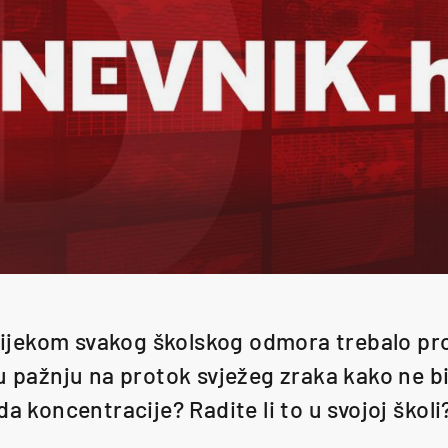
 tijekom svakog školskog odmora trebalo pro
u pažnju na protok svježeg zraka kako ne b
da koncentracije? Radite li to u svojoj školi