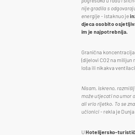
pogrešaka u radu i slično
nije gradila s odgovara
energije
- istaknuo je
in
djeca osobito osjetlji
im je najpotrebnija.
Granična koncentracija 
(dijelovi CO2 na miliju
loša ili nikakva ventila
Nisam, iskreno, razmišlj
može utjecati na umor o
ali vrlo rijetko. To se 
učionici
- rekla je Dunj
U
Hotelijersko-turistič