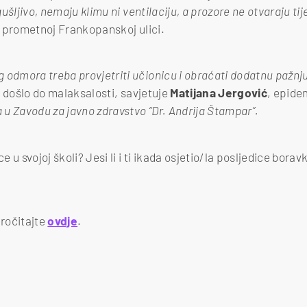
ušljivo, nemaju klimu ni ventilaciju, a prozore ne otvaraju 
lo prometnoj Frankopanskoj ulici.
 odmora treba provjetriti učionicu i obraćati dodatnu pažnj
 došlo do malaksalosti, savjetuje
Matijana Jergović
, epidem
a u Zavodu za javno zdravstvo “Dr. Andrija Štampar”.
ce u svojoj školi? Jesi li i ti ikada osjetio/la posljedice bora
ročitajte
ovdje
.