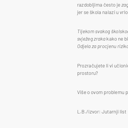
razdobljima često je
zag
jer se škola nalazi u vr
Tijekom svakog školskog
svježeg zraka
kako ne bi
Odjela za procjenu rizik
Prozračujete li vi učioni
prostoru?
Više o ovom problemu p
L.B./izvor: Jutarnji list