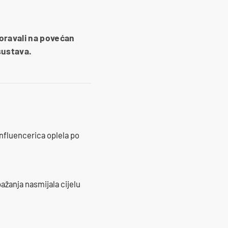
zoravali na povećan
sustava.
influencerica oplela po
ažanja nasmijala cijelu