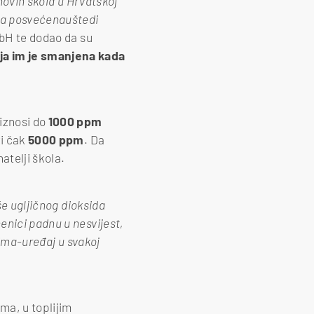
 novih škola u Hrvatskoj
nja posvećenauštedi
bH te dodao da su
ija im je smanjena kada
 iznosi do
1000 ppm
zi čak
5000 ppm
. Da
atelji škola.
še ugljičnog dioksida
enici padnu u nesvijest,
lima-uređaj u svakoj
ma, u toplijim