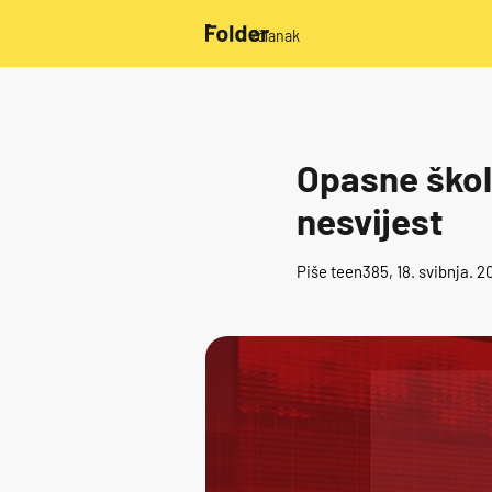
/članak
Opasne škole
nesvijest
Piše
teen385
, 18. svibnja. 