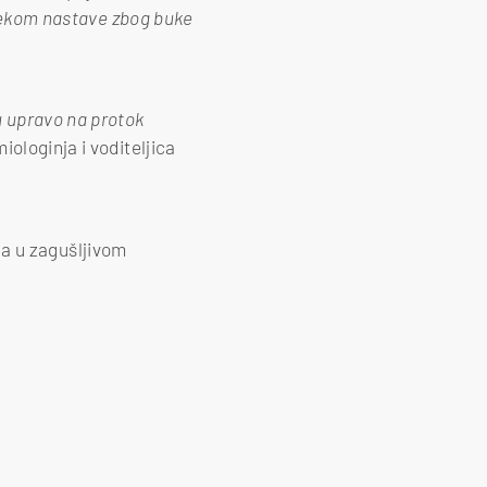
tijekom nastave zbog buke
u upravo na protok
iologinja i voditeljica
vka u zagušljivom