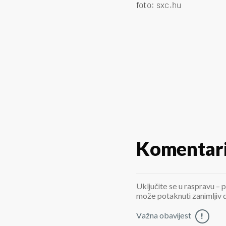
foto: sxc.hu
Komentar
Uključite se u raspravu – p
može potaknuti zanimljiv di
Važna obavijest
!