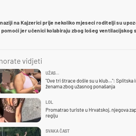
ziji na Kajzerici prije nekoliko mjeseci roditelji su upo
e pomoći jer učenici kolabiraju zbog lošeg ventilacijskog 
orate vidjeti
UŽAS…
"Ove tri štrace došle su u klub…": Splitska 
ženama zbog užasnog ponašanja
LOL
Promatrao turiste u Hrvatskoj, njegova zap
regiju
SVAKA ČAST