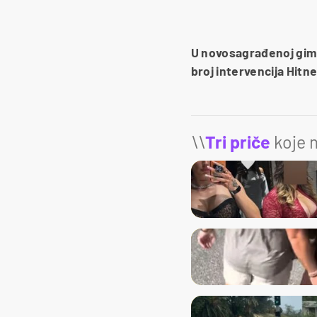
U novosagrađenoj gimna
broj intervencija Hitn
\\
Tri priče
koje m