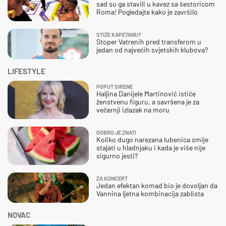
sad su ga stavili u kavez sa šestoricom
Roma! Pogledajte kako je završilo
STIŽE KAPETANU?
Stoper Vatrenih pred transferom u
jedan od najvećih svjetskih klubova?
LIFESTYLE
POPUT SIRENE
Haljina Danijele Martinović ističe
ženstvenu figuru, a savršena je za
večernji izlazak na moru
DOBRO JE ZNATI
Koliko dugo narezana lubenica smije
stajati u hladnjaku i kada je više nije
sigurno jesti?
ZA KONCERT
Jedan efektan komad bio je dovoljan da
Vannina ljetna kombinacija zablista
NOVAC