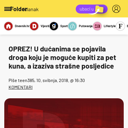
/članak
Dnevnik.hr
Vijesti
Sport
Putovanja
Lifestyle
Viralno
Miks
Kviz
Report
Sexy
OPREZ! U dućanima se pojavila
droga koju je moguće kupiti za pet
kuna, a izaziva strašne posljedice
Piše
teen385
, 10. svibnja. 2018. @ 16:30
KOMENTARI