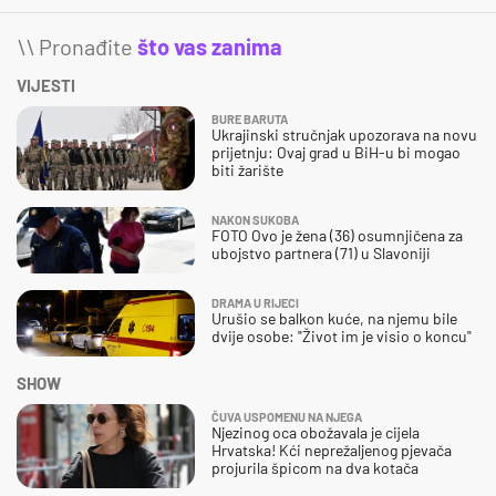
\\ Pronađite
što vas zanima
VIJESTI
BURE BARUTA
Ukrajinski stručnjak upozorava na novu
prijetnju: Ovaj grad u BiH-u bi mogao
biti žarište
NAKON SUKOBA
FOTO Ovo je žena (36) osumnjičena za
ubojstvo partnera (71) u Slavoniji
DRAMA U RIJECI
Urušio se balkon kuće, na njemu bile
dvije osobe: "Život im je visio o koncu"
SHOW
ČUVA USPOMENU NA NJEGA
Njezinog oca obožavala je cijela
Hrvatska! Kći neprežaljenog pjevača
projurila špicom na dva kotača