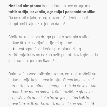
Neki od simptoma
kod uzimanja ove droge
su
tahikardija, crvenilo, agresija i paranoidne slike
.
Da se radi o jakoj drogi govori i činjenica da ti
simptomi traju oko tjedan dana!
Činilo se da je ova droga polako nestala s ulica,
nakon što je u veljači prije tri godine
petnaestogodišnji dječak preminuo zbog
korištenja iste, no nakon ovih podataka, izgleda da
je situacija gora no ikada!
Osim već navedenih simptoma, oni najstrašniji su
halucinacije koje djeca imaju: '
Djeca koja su kod
nas zbrinuta danima osjećaju strah da će ih netko
napasti, ne mogu spavati, čuju različite glasove,
prepričavaju nam kako im se javlja glas koji im
govori da će ih netko ubiti, misle da će sami sebi