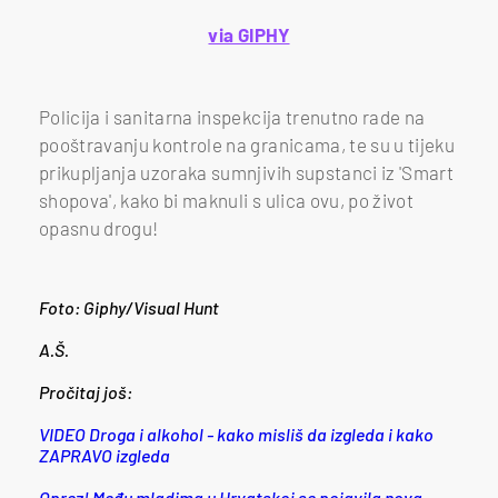
via GIPHY
Policija i sanitarna inspekcija trenutno rade na
pooštravanju kontrole na granicama, te su u tijeku
prikupljanja uzoraka sumnjivih supstanci iz 'Smart
shopova', kako bi maknuli s ulica ovu, po život
opasnu drogu!
Foto: Giphy/Visual Hunt
A.Š.
Pročitaj još:
VIDEO Droga i alkohol - kako misliš da izgleda i kako
ZAPRAVO izgleda
Oprez! Među mladima u Hrvatskoj se pojavila nova