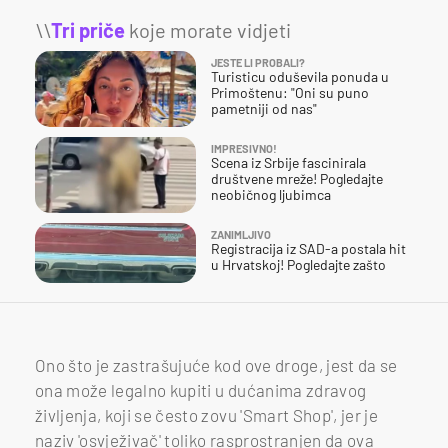
\\
Tri priče
koje morate vidjeti
JESTE LI PROBALI?
Turisticu oduševila ponuda u
Primoštenu: "Oni su puno
pametniji od nas"
IMPRESIVNO!
Scena iz Srbije fascinirala
društvene mreže! Pogledajte
neobičnog ljubimca
ZANIMLJIVO
Registracija iz SAD-a postala hit
u Hrvatskoj! Pogledajte zašto
Ono što je zastrašujuće kod ove droge, jest da se
ona može legalno kupiti u dućanima zdravog
življenja, koji se često zovu 'Smart Shop', jer je
naziv 'osvježivač' toliko rasprostranjen da ova