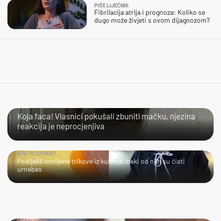
PIŠE LIJEČNIK
Fibrilacija atrija i prognoza: Koliko se
dugo može živjeti s ovom dijagnozom?
LOL
Koja faca! Vlasnici pokušali zbuniti mačku, njezina
reakcija je neprocjenjiva
ŠTO TO IZVODE?
Podijelili omiljene trikove iz kuhinje, neki od njih su čisti
urnebes