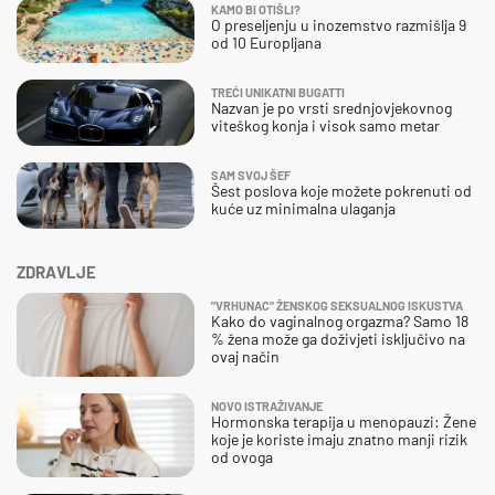
KAMO BI OTIŠLI?
O preseljenju u inozemstvo razmišlja 9
od 10 Europljana
TREĆI UNIKATNI BUGATTI
Nazvan je po vrsti srednjovjekovnog
viteškog konja i visok samo metar
SAM SVOJ ŠEF
Šest poslova koje možete pokrenuti od
kuće uz minimalna ulaganja
ZDRAVLJE
"VRHUNAC" ŽENSKOG SEKSUALNOG ISKUSTVA
Kako do vaginalnog orgazma? Samo 18
% žena može ga doživjeti isključivo na
ovaj način
NOVO ISTRAŽIVANJE
Hormonska terapija u menopauzi: Žene
koje je koriste imaju znatno manji rizik
od ovoga