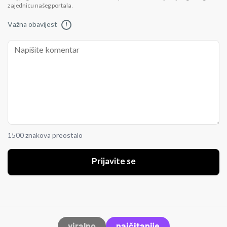
zajednicu našeg portala.
Važna obavijest
!
1500 znakova preostalo
Prijavite se
viralno
najčitanije