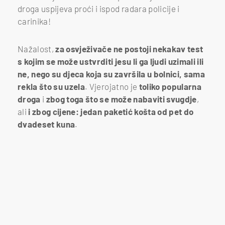
droga uspijeva proći i ispod radara policije i
carinika!
Nažalost,
za osvježivače ne postoji nekakav test
s kojim se može ustvrditi jesu li ga ljudi uzimali ili
ne, nego su djeca koja su završila u bolnici, sama
rekla što su uzela
. Vjerojatno je
toliko popularna
droga
i
zbog toga što se može nabaviti svugdje
,
ali
i zbog cijene: jedan paketić košta od pet do
dvadeset kuna
.