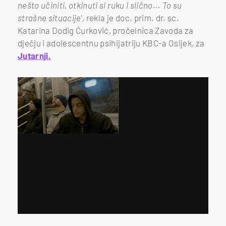
nešto učiniti, otkinuti si ruku i slično... To su
strašne situacije
', rekla je doc. prim. dr. sc.
Katarina Dodig Ćurković, pročelnica Zavoda za
dječju i adolescentnu psihijatriju KBC-a Osijek, za
Jutarnji.