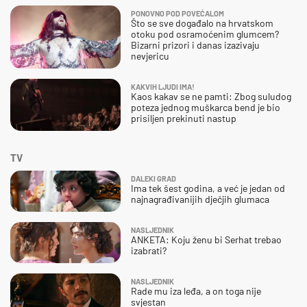
PONOVNO POD POVEĆALOM
Što se sve događalo na hrvatskom
otoku pod osramoćenim glumcem?
Bizarni prizori i danas izazivaju
nevjericu
KAKVIH LJUDI IMA!
Kaos kakav se ne pamti: Zbog suludog
poteza jednog muškarca bend je bio
prisiljen prekinuti nastup
TV
DALEKI GRAD
Ima tek šest godina, a već je jedan od
najnagrađivanijih dječjih glumaca
NASLJEDNIK
ANKETA: Koju ženu bi Serhat trebao
izabrati?
NASLJEDNIK
Rade mu iza leđa, a on toga nije
svjestan