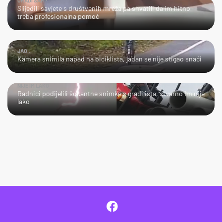
URADI SAM?
Slijedili savjete s društvenih mreža pa shvatili da im hitno
treba profesionalna pomoć
JAO...
Kamera snimila napad na biciklista, jadan se nije stigao snaći
NIJE IM LAKO
Radnici podijelili šokantne snimke s gradilišta, stvarno im nije
lako