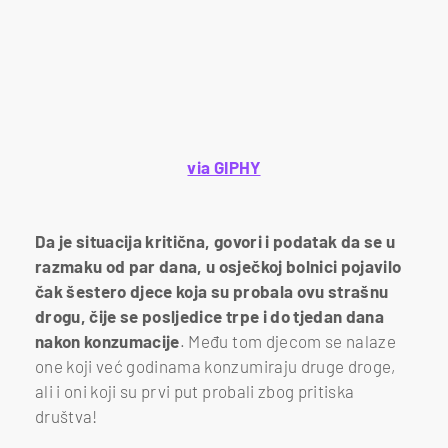
via GIPHY
Da je situacija kritična, govori i podatak da se u
razmaku od par dana, u osječkoj bolnici pojavilo
čak šestero djece koja su probala ovu strašnu
drogu, čije se posljedice trpe i do tjedan dana
nakon konzumacije
. Među tom djecom se nalaze
one koji već godinama konzumiraju druge droge,
ali i oni koji su prvi put probali zbog pritiska
društva!