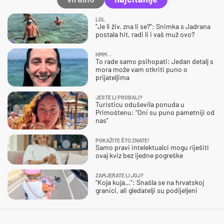
LOL
"Je li živ, zna li se?": Snimka s Jadrana
postala hit, radi li i vaš muž ovo?
HMM…
To rade samo psihopati: Jedan detalj s
mora može vam otkriti puno o
prijateljima
JESTE LI PROBALI?
Turisticu oduševila ponuda u
Primoštenu: "Oni su puno pametniji od
nas"
POKAŽITE ŠTO ZNATE!
Samo pravi intelektualci mogu riješiti
ovaj kviz bez ijedne pogreške
ZAMJERATE LI JOJ?
"Koja kuja…": Snašla se na hrvatskoj
granici, ali gledatelji su podijeljeni