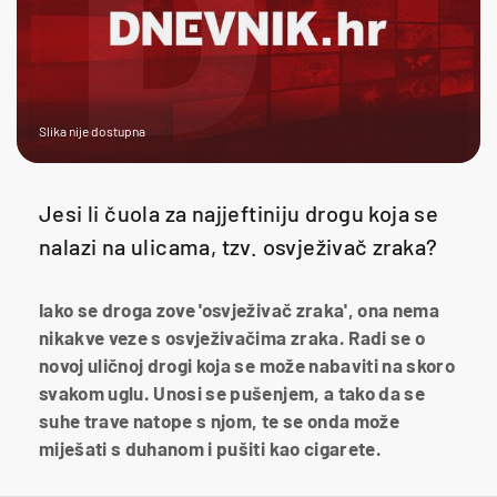
Slika nije dostupna
Jesi li čuola za najjeftiniju drogu koja se
nalazi na ulicama, tzv. osvježivač zraka?
Iako se droga zove 'osvježivač zraka', ona nema
nikakve veze s osvježivačima zraka. Radi se o
novoj uličnoj drogi koja se može nabaviti na skoro
svakom uglu. Unosi se pušenjem, a tako da se
suhe trave natope s njom, te se onda može
miješati s duhanom i pušiti kao cigarete.