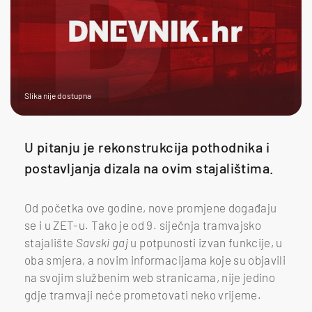
Slika nije dostupna
U pitanju je rekonstrukcija pothodnika i
postavljanja dizala na ovim stajalištima.
Od početka ove godine, nove promjene događaju
se i u ZET-u. Tako je od 9. siječnja tramvajsko
stajalište
Savski gaj
u potpunosti izvan funkcije, u
oba smjera, a novim informacijama koje su objavili
na svojim službenim web stranicama, nije jedino
gdje tramvaji neće prometovati neko vrijeme.