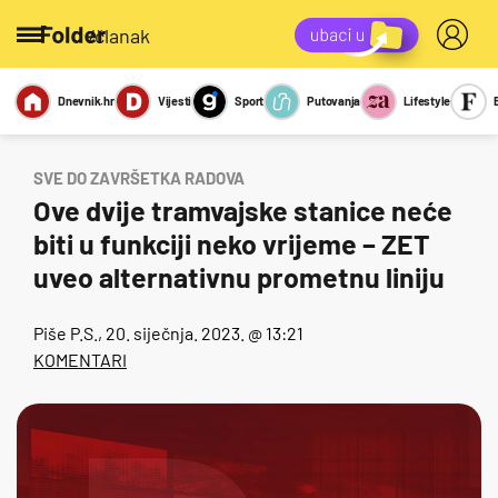
/članak
Dnevnik.hr
Vijesti
Sport
Putovanja
Lifestyle
Viralno
Miks
Kviz
Report
Sexy
SVE DO ZAVRŠETKA RADOVA
Ove dvije tramvajske stanice neće
biti u funkciji neko vrijeme – ZET
uveo alternativnu prometnu liniju
Piše
P.S.
, 20. siječnja. 2023. @ 13:21
KOMENTARI