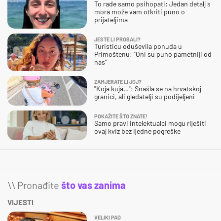
To rade samo psihopati: Jedan detalj s
mora može vam otkriti puno o
prijateljima
JESTE LI PROBALI?
Turisticu oduševila ponuda u
Primoštenu: "Oni su puno pametniji od
nas"
ZAMJERATE LI JOJ?
"Koja kuja…": Snašla se na hrvatskoj
granici, ali gledatelji su podijeljeni
POKAŽITE ŠTO ZNATE!
Samo pravi intelektualci mogu riješiti
ovaj kviz bez ijedne pogreške
\\ Pronađite
što vas zanima
VIJESTI
VELIKI PAD