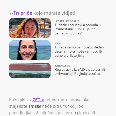
\\
Tri priče
koje morate vidjeti
JESTE LI PROBALI?
Turisticu oduševila ponuda u
Primoštenu: "Oni su puno
pametniji od nas"
HMM…
To rade samo psihopati: Jedan
detalj s mora može vam otkriti
puno o prijateljima
ZANIMLJIVO
Registracija iz SAD-a postala hit
u Hrvatskoj! Pogledajte zašto
Kako pišu iz
ZET-a,
obostrano tramvajsko
stajalište
Trnsko
neće biti u funkciji od
ponedjeljka, 23. siječnja, pa sve do planiranih