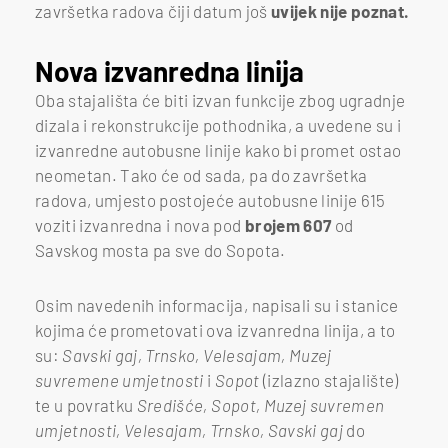
završetka radova čiji datum još
uvijek nije poznat.
Nova izvanredna linija
Oba stajališta će biti izvan funkcije zbog ugradnje
dizala i rekonstrukcije pothodnika, a uvedene su i
izvanredne autobusne linije kako bi promet ostao
neometan. Tako će od sada, pa do završetka
radova, umjesto postojeće autobusne linije 615
voziti izvanredna i nova pod
brojem 607
od
Savskog mosta pa sve do Sopota.
Osim navedenih informacija, napisali su i stanice
kojima će prometovati ova izvanredna linija, a to
su:
Savski gaj, Trnsko, Velesajam, Muzej
suvremene umjetnosti
i
Sopot
(izlazno stajalište)
te u povratku
Središće, Sopot, Muzej suvremen
umjetnosti, Velesajam, Trnsko, Savski ga
j
do