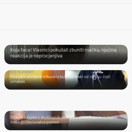
LOL
Koja faca! Vlasnici pokušali zbuniti mačku, njezina
reakcija je neprocjenjiva
ŠTO TO IZVODE?
Podijelili omiljene trikove iz kuhinje, neki od njih su čisti
urnebes
URADI SAM?
Slijedili savjete s društvenih mreža pa shvatili da im hitno
treba profesionalna pomoć