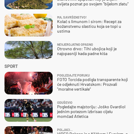
svijeta poznat po svojem "bijelom zlatu"
MA, SAVRŠENSTVO!
Kolač s limunom i sirom: Recept za
božanstvenu slasticu koja se topi u
ustima
NEVJEROJATNO OPASNO
Otrovno drvo: Tihi ubojica koji je
najopasniji kada padne kiša
SPORT
POGLEDAJTE PORUKU
FOTO Torcida podigla transparente koji
će odjeknuti Hrvatskom: Prozvali
"moralne vertikale"
ODUŠEVIO
Pogledajte majstoriju: Joško Gvardiol
jednim potezom izbrisao cijelu
momčad Atletica
POLJACI...
VIDEO Boksao je s Kličkom i Furyjem, a