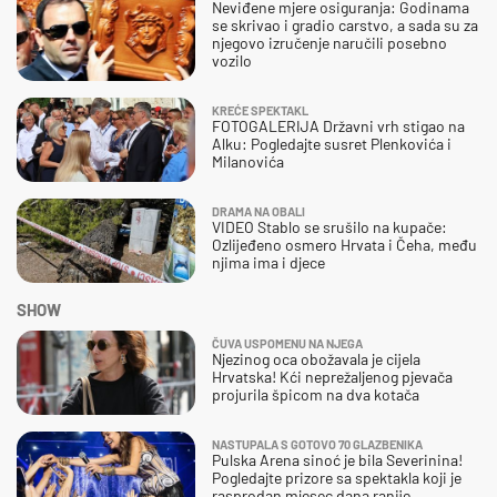
Neviđene mjere osiguranja: Godinama
se skrivao i gradio carstvo, a sada su za
njegovo izručenje naručili posebno
vozilo
KREĆE SPEKTAKL
FOTOGALERIJA Državni vrh stigao na
Alku: Pogledajte susret Plenkovića i
Milanovića
DRAMA NA OBALI
VIDEO Stablo se srušilo na kupače:
Ozlijeđeno osmero Hrvata i Čeha, među
njima ima i djece
SHOW
ČUVA USPOMENU NA NJEGA
Njezinog oca obožavala je cijela
Hrvatska! Kći neprežaljenog pjevača
projurila špicom na dva kotača
NASTUPALA S GOTOVO 70 GLAZBENIKA
Pulska Arena sinoć je bila Severinina!
Pogledajte prizore sa spektakla koji je
rasprodan mjesec dana ranije