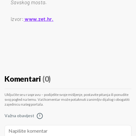
Savskog mosta.
izvor:
www.zet.hr.
Komentari
(0)
Uključite se u raspravu – podijelite svoje mišljenje, postavite pitanja ili ponudite
svoj pogled na temu. Vaš komentar može potaknuti zanimljiv dijalog i obogatiti
zajednicu našeg portala.
Važna obavijest
!