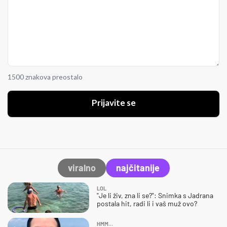
1500 znakova preostalo
Prijavite se
viralno
najčitanije
LOL
"Je li živ, zna li se?": Snimka s Jadrana
postala hit, radi li i vaš muž ovo?
HMM…