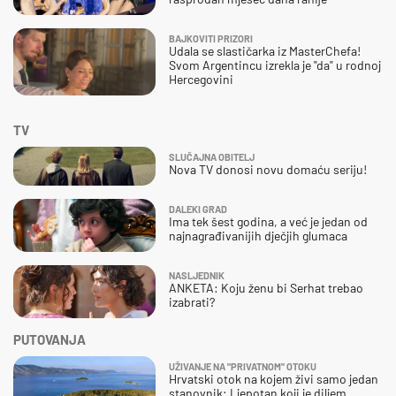
BAJKOVITI PRIZORI
Udala se slastičarka iz MasterChefa!
Svom Argentincu izrekla je "da" u rodnoj
Hercegovini
TV
SLUČAJNA OBITELJ
Nova TV donosi novu domaću seriju!
DALEKI GRAD
Ima tek šest godina, a već je jedan od
najnagrađivanijih dječjih glumaca
NASLJEDNIK
ANKETA: Koju ženu bi Serhat trebao
izabrati?
PUTOVANJA
UŽIVANJE NA "PRIVATNOM" OTOKU
Hrvatski otok na kojem živi samo jedan
stanovnik: Ljepotan koji je diljem