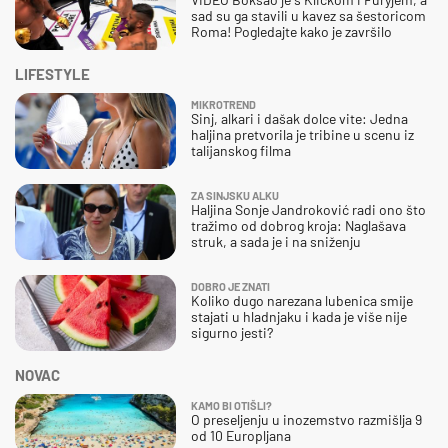
sad su ga stavili u kavez sa šestoricom
Roma! Pogledajte kako je završilo
LIFESTYLE
MIKROTREND
Sinj, alkari i dašak dolce vite: Jedna
haljina pretvorila je tribine u scenu iz
talijanskog filma
ZA SINJSKU ALKU
Haljina Sonje Jandroković radi ono što
tražimo od dobrog kroja: Naglašava
struk, a sada je i na sniženju
DOBRO JE ZNATI
Koliko dugo narezana lubenica smije
stajati u hladnjaku i kada je više nije
sigurno jesti?
NOVAC
KAMO BI OTIŠLI?
O preseljenju u inozemstvo razmišlja 9
od 10 Europljana