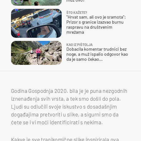
ŠTO KAŽETE?
"Hrvat sam, ali ovo je sramota":
Prizor s granice izazvao burnu
raspravu na društvenim
mrežama
KAO IZ PIŠTOLJA
Dobacila komentar trudnici bez
noge, a muž ispalio odgovor kao
da je samo čekao…
Godina Gospodnja 2020. bila je je puna nezgodnih
iznenađenja svih vrsta, a tek smo došli do pola.
Ljudi su odlučili svoje iskustvo s dosadašnjim
događajima pretvoriti u slike, a sigurni smo da
ćete se i vi moći identificirati s nekima.
Kakve je sve tragikomične slike inspirirala ova