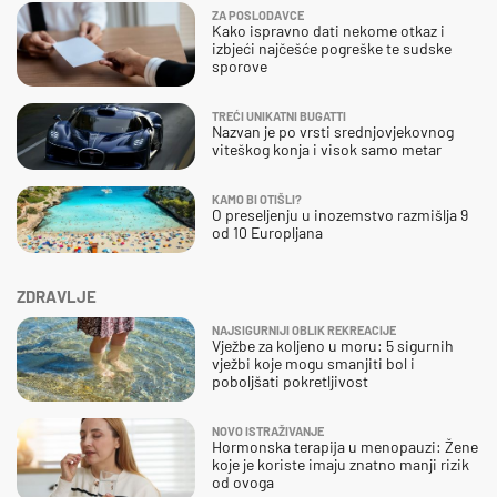
ZA POSLODAVCE
Kako ispravno dati nekome otkaz i
izbjeći najčešće pogreške te sudske
sporove
TREĆI UNIKATNI BUGATTI
Nazvan je po vrsti srednjovjekovnog
viteškog konja i visok samo metar
KAMO BI OTIŠLI?
O preseljenju u inozemstvo razmišlja 9
od 10 Europljana
ZDRAVLJE
NAJSIGURNIJI OBLIK REKREACIJE
Vježbe za koljeno u moru: 5 sigurnih
vježbi koje mogu smanjiti bol i
poboljšati pokretljivost
NOVO ISTRAŽIVANJE
Hormonska terapija u menopauzi: Žene
koje je koriste imaju znatno manji rizik
od ovoga