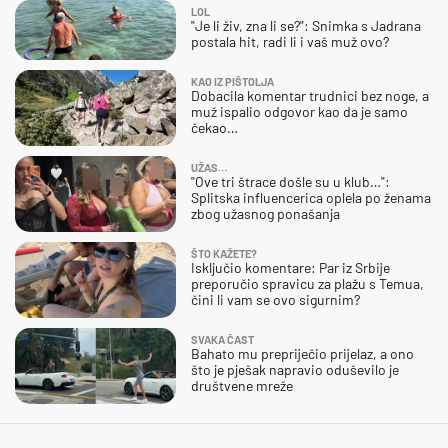
LOL
"Je li živ, zna li se?": Snimka s Jadrana
postala hit, radi li i vaš muž ovo?
KAO IZ PIŠTOLJA
Dobacila komentar trudnici bez noge, a
muž ispalio odgovor kao da je samo
čekao…
UŽAS…
"Ove tri štrace došle su u klub…":
Splitska influencerica oplela po ženama
zbog užasnog ponašanja
ŠTO KAŽETE?
Isključio komentare: Par iz Srbije
preporučio spravicu za plažu s Temua,
čini li vam se ovo sigurnim?
SVAKA ČAST
Bahato mu prepriječio prijelaz, a ono
što je pješak napravio oduševilo je
društvene mreže