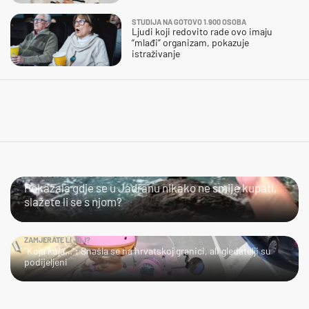
STUDIJA NA GOTOVO 1.900 OSOBA
Ljudi koji redovito rade ovo imaju
“mlađi” organizam, pokazuje
istraživanje
SLIJEDITE LI OVU PREPORUKU?
Pokazala gdje se u Jadranu nikako ne smije kupati,
slažete li se s njom?
ZAMJERATE LI JOJ?
"Koja kuja…": Snašla se na hrvatskoj granici, ali gledatelji su
podijeljeni