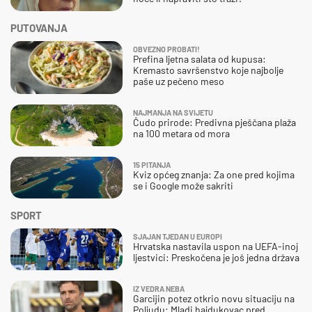
PUTOVANJA
OBVEZNO PROBATI!
Prefina ljetna salata od kupusa:
Kremasto savršenstvo koje najbolje
paše uz pečeno meso
NAJMANJA NA SVIJETU
Čudo prirode: Predivna pješčana plaža
na 100 metara od mora
15 PITANJA
Kviz općeg znanja: Za one pred kojima
se i Google može sakriti
SPORT
SJAJAN TJEDAN U EUROPI
Hrvatska nastavila uspon na UEFA-inoj
ljestvici: Preskočena je još jedna država
IZ VEDRA NEBA
Garcijin potez otkrio novu situaciju na
Poljudu: Mladi hajdukovac pred