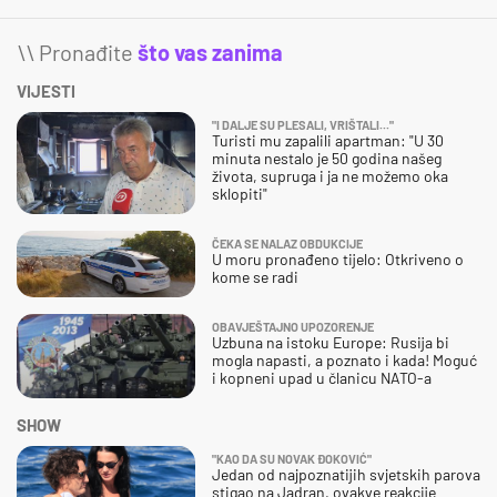
\\ Pronađite
što vas zanima
VIJESTI
"I DALJE SU PLESALI, VRIŠTALI..."
Turisti mu zapalili apartman: "U 30
minuta nestalo je 50 godina našeg
života, supruga i ja ne možemo oka
sklopiti"
ČEKA SE NALAZ OBDUKCIJE
U moru pronađeno tijelo: Otkriveno o
kome se radi
OBAVJEŠTAJNO UPOZORENJE
Uzbuna na istoku Europe: Rusija bi
mogla napasti, a poznato i kada! Moguć
i kopneni upad u članicu NATO-a
SHOW
"KAO DA SU NOVAK ĐOKOVIĆ"
Jedan od najpoznatijih svjetskih parova
stigao na Jadran, ovakve reakcije