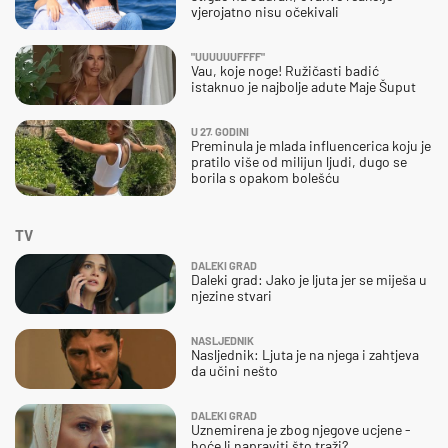
vjerojatno nisu očekivali
"UUUUUUFFFF"
Vau, koje noge! Ružičasti badić
istaknuo je najbolje adute Maje Šuput
U 27. GODINI
Preminula je mlada influencerica koju je
pratilo više od milijun ljudi, dugo se
borila s opakom bolešću
TV
DALEKI GRAD
Daleki grad: Jako je ljuta jer se miješa u
njezine stvari
NASLJEDNIK
Nasljednik: Ljuta je na njega i zahtjeva
da učini nešto
DALEKI GRAD
Uznemirena je zbog njegove ucjene -
hoće li napraviti što traži?