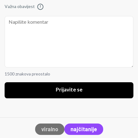
Važna obavijest
!
1500 znakova preostalo
Prijavite se
viralno
najčitanije