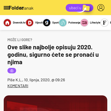
/članak
Dnevnik.hr
Vijesti
Sport
Putovanja
Lifestyle
Viralno
Miks
Kviz
Report
Sexy
MOŽE LI GORE?
Ove slike najbolje opisuju 2020.
godinu, sigurno ćete se pronaći u
njima
Piše
K.L.
, 10. lipnja. 2020. @ 09:26
KOMENTARI