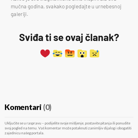
mučna godina, svakako pogledajte u urnebesnoj
galeriji.
Sviđa ti se ovaj članak?
Komentari
(0)
Uključite se u raspravu – podijelite svoje mišljenje, postavite pitanja ili ponudite
svoj pogled na temu. Vaš komentar može potaknuti zanimljiv dijalog i obogatiti
zajednicu našeg portala.