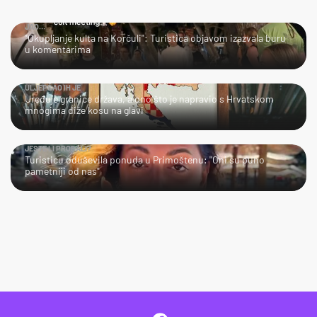
JAO…
"Okupljanje kulta na Korčuli": Turistica objavom izazvala buru
u komentarima
ULJEPŠAO IH JE
Uređuje granice država, a ono što je napravio s Hrvatskom
mnogima diže kosu na glavi
JESTE LI PROBALI?
Turisticu oduševila ponuda u Primoštenu: "Oni su puno
pametniji od nas"