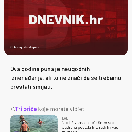
Slika nije dostupna
Ova godina puna je neugodnih
iznenađenja, ali to ne znači da se trebamo
prestati smijati.
\\
Tri priče
koje morate vidjeti
LOL
"Je li živ, zna li se?": Snimka s
Jadrana postala hit, radi li i vaš
muž ovo?