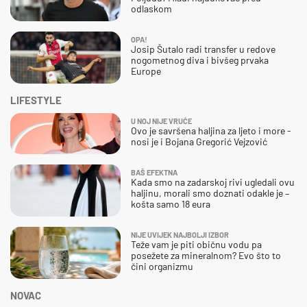
odlaskom
OPA!
Josip Šutalo radi transfer u redove
nogometnog diva i bivšeg prvaka
Europe
LIFESTYLE
U NOJ NIJE VRUĆE
Ovo je savršena haljina za ljeto i more -
nosi je i Bojana Gregorić Vejzović
BAŠ EFEKTNA
Kada smo na zadarskoj rivi ugledali ovu
haljinu, morali smo doznati odakle je –
košta samo 18 eura
NIJE UVIJEK NAJBOLJI IZBOR
Teže vam je piti običnu vodu pa
posežete za mineralnom? Evo što to
čini organizmu
NOVAC