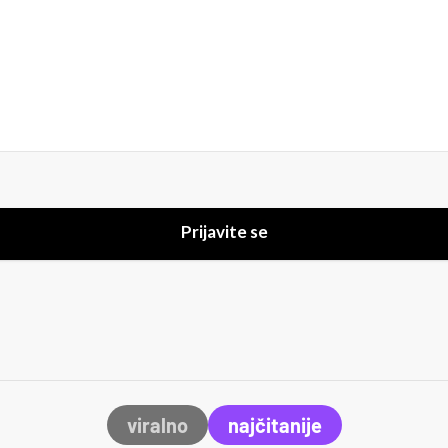
Prijavite se
viralno
najčitanije