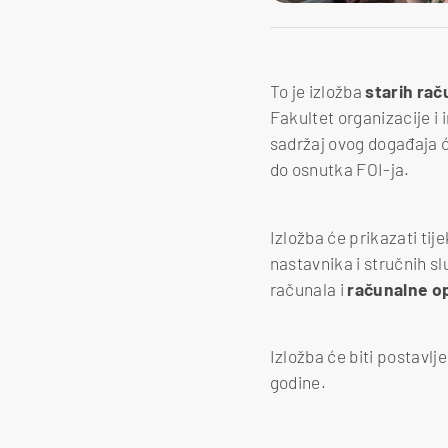
To je izložba
starih
rač
Fakultet organizacije i 
sadržaj ovog događaja ć
do osnutka FOI-ja.
Izložba će prikazati tij
nastavnika i stručnih sl
računala i
računalne
o
Izložba će biti postavlj
godine.