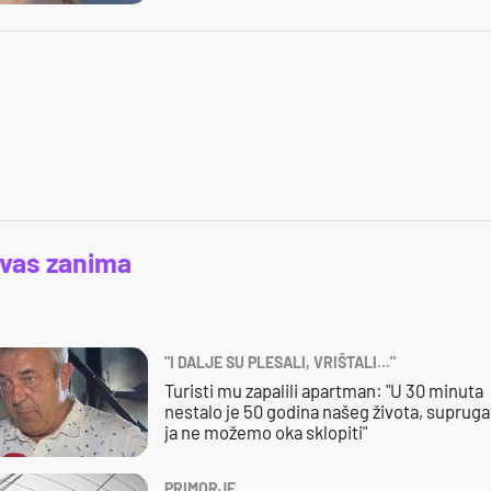
 vas zanima
"I DALJE SU PLESALI, VRIŠTALI..."
Turisti mu zapalili apartman: "U 30 minuta
nestalo je 50 godina našeg života, supruga 
ja ne možemo oka sklopiti"
PRIMORJE