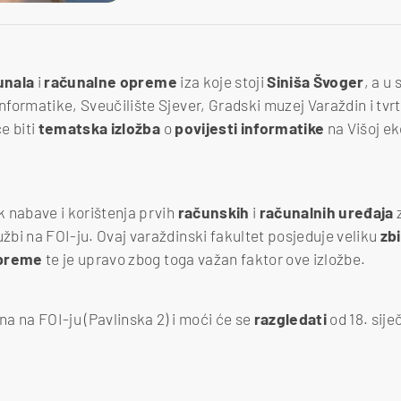
unala
i
računalne
opreme
iza koje stoji
Siniša
Švoger
, a u 
informatike, Sveučilište Sjever, Gradski muzej Varaždin i tv
e biti
tematska
izložba
o
povijesti
informatike
na Višoj e
ek nabave i korištenja prvih
računskih
i
računalnih
uređaja
užbi na FOI-ju. Ovaj varaždinski fakultet posjeduje veliku
zb
preme
te je upravo zbog toga važan faktor ove izložbe.
ena na FOI-ju (Pavlinska 2) i moći će se
razgledati
od 18. sije