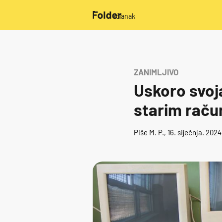
/članak
ZANIMLJIVO
Uskoro svoja
starim raču
Piše
M. P.
, 16. siječnja. 202