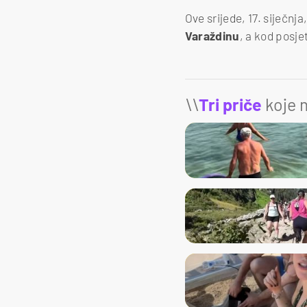
Ove srijede, 17. siječnja
Varaždinu
, a kod posje
\\
Tri priče
koje m