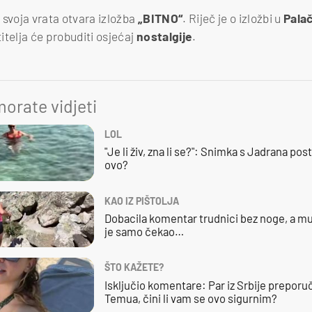
, svoja vrata otvara izložba
„BITNO“
. Riječ je o izložbi u
Pala
titelja će probuditi osjećaj
nostalgije
.
orate vidjeti
LOL
"Je li živ, zna li se?": Snimka s Jadrana posta
ovo?
KAO IZ PIŠTOLJA
Dobacila komentar trudnici bez noge, a mu
je samo čekao…
ŠTO KAŽETE?
Isključio komentare: Par iz Srbije preporuč
Temua, čini li vam se ovo sigurnim?