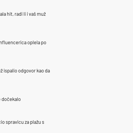
la hit, radi li i vaš muž
influencerica oplela po
ž ispalio odgovor kao da
je dočekalo
io spravicu za plažu s