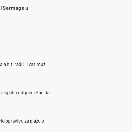
či Sermage u
la hit, radi li i vaš muž
ž ispalio odgovor kao da
io spravicu za plažu s