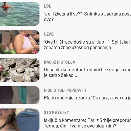
LOL
"Je li živ, zna li se?": Snimka s Jadrana posta
ovo?
UŽAS…
"Ove tri štrace došle su u klub…": Splitska 
ženama zbog užasnog ponašanja
KAO IZ PIŠTOLJA
Dobacila komentar trudnici bez noge, a mu
je samo čekao…
NISU STIGLI POPRAVITI
Platio noćenje u Zadru 105 eura, a ovo ga 
ŠTO KAŽETE?
Isključio komentare: Par iz Srbije preporuč
Temua, čini li vam se ovo sigurnim?