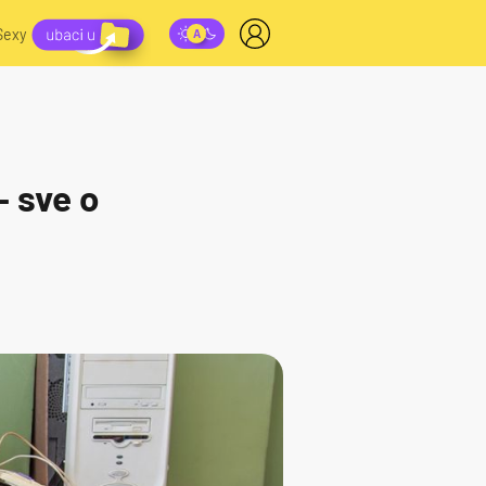
Sexy
– sve o