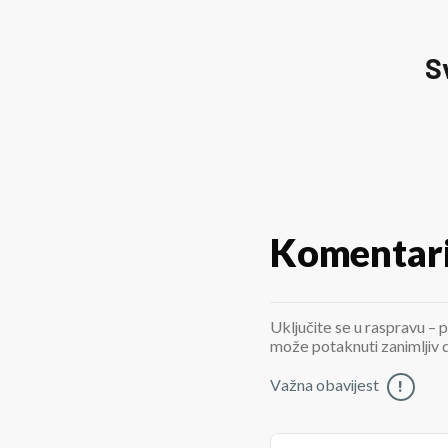
S
Komentar
Uključite se u raspravu – p
može potaknuti zanimljiv di
Važna obavijest
!