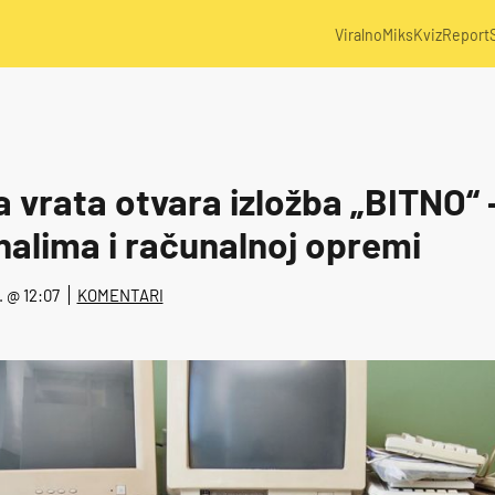
Viralno
Miks
Kviz
Report
 vrata otvara izložba „BITNO“ 
nalima i računalnoj opremi
4. @ 12:07
KOMENTARI