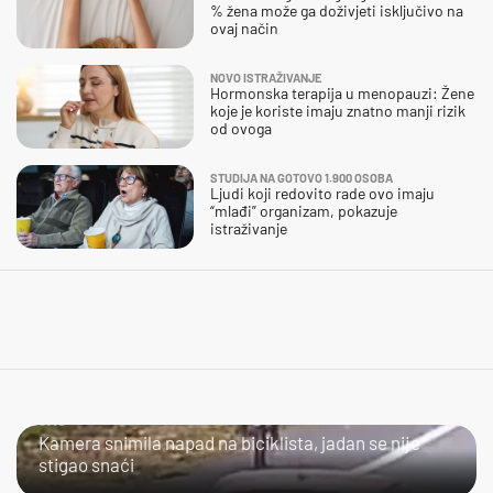
% žena može ga doživjeti isključivo na
ovaj način
NOVO ISTRAŽIVANJE
Hormonska terapija u menopauzi: Žene
koje je koriste imaju znatno manji rizik
od ovoga
STUDIJA NA GOTOVO 1.900 OSOBA
Ljudi koji redovito rade ovo imaju
“mlađi” organizam, pokazuje
istraživanje
JAO...
Kamera snimila napad na biciklista, jadan se nije
stigao snaći