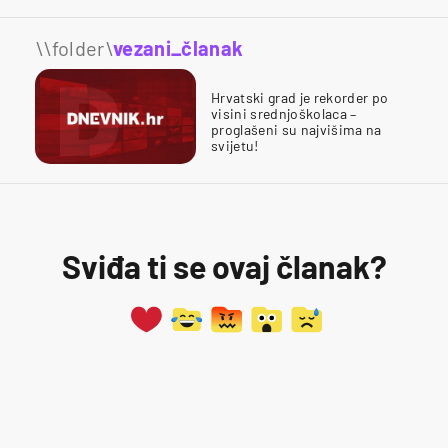
\\folder\
vezani_članak
Hrvatski grad je rekorder po
visini srednjoškolaca –
proglašeni su najvišima na
svijetu!
Sviđa ti se ovaj članak?