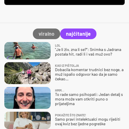
viralno
najčitanije
LOL
"Je li živ, zna li se?": Snimka s Jadrana
postala hit, radi li i vaš muž ovo?
KAO IZ PIŠTOLJA
Dobacila komentar trudnici bez noge, a
muž ispalio odgovor kao da je samo
čekao…
HMM…
To rade samo psihopati: Jedan detalj s
mora može vam otkriti puno o
prijateljima
POKAŽITE ŠTO ZNATE!
Samo pravi intelektualci mogu riješiti
ovaj kviz bez ijedne pogreške