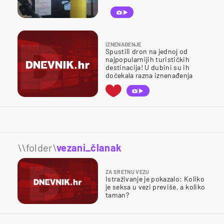
IZNENAĐENJE
Spustili dron na jednoj od
najpopularnijih turističkih
destinacija! U dubini su ih
dočekala razna iznenađenja
\\folder\
vezani_članak
ZA SRETNU VEZU
Istraživanje je pokazalo: Koliko
je seksa u vezi previše, a koliko
taman?