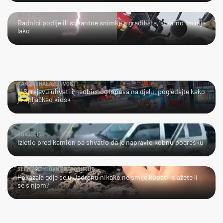
NIJE IM LAKO
Radnici podijelili šokantne snimke s gradilišta, stvarno im nije
lako
KAKVA SNALAŽLJIVOST!
U Sarajevu uhvatili neobičnog lopova na djelu, pogledajte kako
je opljačkao kiosk
ČOVJEČE...
Izletio pred kamion pa shvatio da je napravio kobnu pogrešku
SLIJEDITE LI OVU PREPORUKU?
Pokazala gdje se u Jadranu nikako ne smije kupati, slažete li
se s njom?