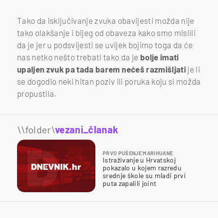
Tako da isključivanje zvuka obavijesti možda nije
tako olakšanje i bijeg od obaveza kako smo mislili
da je jer u podsvijesti se uvijek bojimo toga da će
nas netko nešto trebati tako da je
bolje imati
upaljen zvuk pa tada barem nećeš razmišljati
je li
se dogodio neki hitan poziv ili poruka koju si možda
propustila.
\\folder\
vezani_članak
PRVO PUŠENJE MARIHUANE
Istraživanje u Hrvatskoj
pokazalo u kojem razredu
srednje škole su mladi prvi
puta zapalili joint