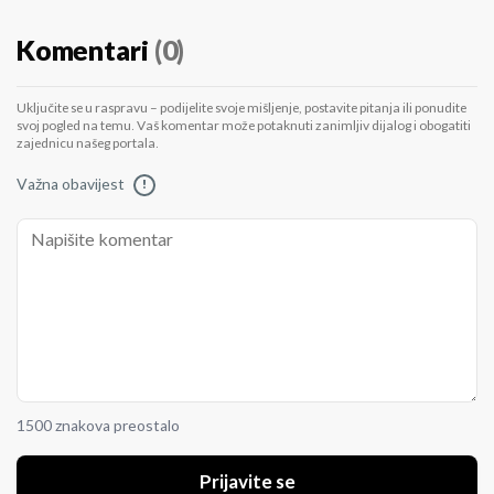
Komentari
(0)
Uključite se u raspravu – podijelite svoje mišljenje, postavite pitanja ili ponudite
svoj pogled na temu. Vaš komentar može potaknuti zanimljiv dijalog i obogatiti
zajednicu našeg portala.
Važna obavijest
!
1500 znakova preostalo
Prijavite se