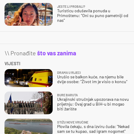
JESTE LI PROBALI?
Turisticu oduševila ponuda u
Primoštenu: "Oni su puno pametniji od
nas"
\\ Pronađite
što vas zanima
VIJESTI
DRAMA U RIJECI
Urušio se balkon kuće, na njemu bile
dvije osobe: "Život im je visio o koncu"
BURE BARUTA
Ukrajinski stručnjak upozorava na novu
prijetnju: Ovaj grad u BiH-u bi mogao
biti žarište
STIŽU NOVE VRUĆINE
Plovila čekaju, s dna izviru čuda: "Nekad
sam se tu kupao, sad igram nogomet"