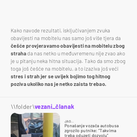
Kako navode rezultati, isključivanjem zvuka
obavijesti na mobitelu nas samo još više tjera da
češće provjeravamo obavijesti na mobitelu zbog
straha
da nas netko u međuvremenu nije zvao ako
je u pitanju neka hitna situacija. Tako da smo zbog
toga još češće na mobitelu, a to izaziva još veći
stres i strah jer se uvijek bojimo tog hitnog
poziva ukoliko nas je netko zaista trebao.
\\folder\
vezani_članak
JAO…
Ponašanje vozača autobusa
zgrozilo putnike: "Takvima
treba oduzeti dozvolu"