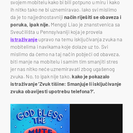
svojem mobitelu kako bi bili potpuno u miru i kako
ih nitko tako ne bi uznemiravao. Iako svi mislimo
da je to najjednostavniji
način riješiti se obaveza i
poruka, ipak nije.
Mengqi Liao je znanstvenica sa
Sveučilišta u Pennsylvaniji koja je provela
istraživanje
upravo na temu isključivanja zvuka na
mobitelima i navikama koje dolaze uz to. Svi
mislimo da ćemo na taj način pobjeći od obaveza,
biti manje na mobitelu i samim tim smanjiti stres
jer nas nitko neće uznemiravati zbog ugašenog
zvuka. No, to ipak nije tako,
kako je pokazalo
istraživanje 'Zvuk tišine: Smanjuje li isključivanje
zvuka obavijesti upotrebu telefona?'.