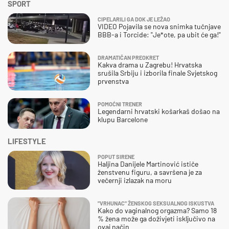
SPORT
CIPELARILI GA DOK JE LEŽAO
VIDEO Pojavila se nova snimka tučnjave
BBB-a i Torcide: "Je*ote, pa ubit će ga!"
DRAMATIČAN PREOKRET
Kakva drama u Zagrebu! Hrvatska
srušila Srbiju i izborila finale Svjetskog
prvenstva
POMOĆNI TRENER
Legendarni hrvatski košarkaš došao na
klupu Barcelone
LIFESTYLE
POPUT SIRENE
Haljina Danijele Martinović ističe
ženstvenu figuru, a savršena je za
večernji izlazak na moru
"VRHUNAC" ŽENSKOG SEKSUALNOG ISKUSTVA
Kako do vaginalnog orgazma? Samo 18
% žena može ga doživjeti isključivo na
ovaj način