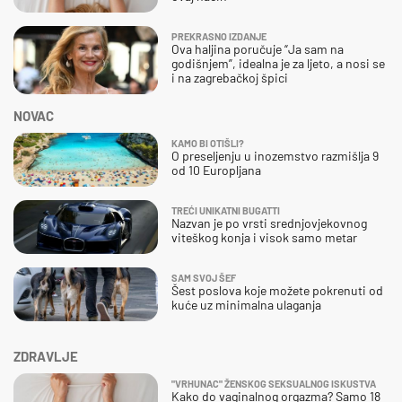
PREKRASNO IZDANJE
Ova haljina poručuje “Ja sam na
godišnjem”, idealna je za ljeto, a nosi se
i na zagrebačkoj špici
NOVAC
KAMO BI OTIŠLI?
O preseljenju u inozemstvo razmišlja 9
od 10 Europljana
TREĆI UNIKATNI BUGATTI
Nazvan je po vrsti srednjovjekovnog
viteškog konja i visok samo metar
SAM SVOJ ŠEF
Šest poslova koje možete pokrenuti od
kuće uz minimalna ulaganja
ZDRAVLJE
"VRHUNAC" ŽENSKOG SEKSUALNOG ISKUSTVA
Kako do vaginalnog orgazma? Samo 18