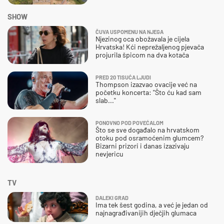
SHOW
ČUVA USPOMENU NA NJEGA
Njezinog oca obožavala je cijela
Hrvatska! Kći neprežaljenog pjevača
projurila špicom na dva kotača
PRED 20 TISUĆA LJUDI
Thompson izazvao ovacije već na
početku koncerta: "Što ću kad sam
slab..."
PONOVNO POD POVEĆALOM
Što se sve događalo na hrvatskom
otoku pod osramoćenim glumcem?
Bizarni prizori i danas izazivaju
nevjericu
TV
DALEKI GRAD
Ima tek šest godina, a već je jedan od
najnagrađivanijih dječjih glumaca