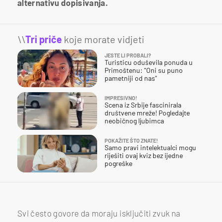
alternativu dopisivanja.
\\
Tri priče
koje morate vidjeti
JESTE LI PROBALI?
Turisticu oduševila ponuda u
Primoštenu: "Oni su puno
pametniji od nas"
IMPRESIVNO!
Scena iz Srbije fascinirala
društvene mreže! Pogledajte
neobičnog ljubimca
POKAŽITE ŠTO ZNATE!
Samo pravi intelektualci mogu
riješiti ovaj kviz bez ijedne
pogreške
Svi često govore da moraju isključiti zvuk na