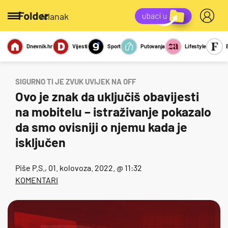
/članak
Dnevnik.hr
Vijesti
Sport
Putovanja
Lifestyle
Viralno
Miks
Kviz
Report
Sexy
SIGURNO TI JE ZVUK UVIJEK NA OFF
Ovo je znak da uključiš obavijesti
na mobitelu – istraživanje pokazalo
da smo ovisniji o njemu kada je
isključen
Piše
P.S.
, 01. kolovoza. 2022. @ 11:32
KOMENTARI