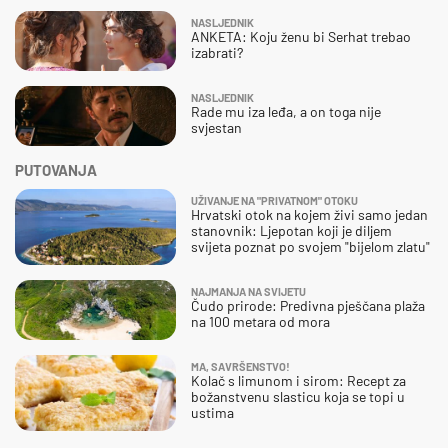
NASLJEDNIK
ANKETA: Koju ženu bi Serhat trebao
izabrati?
NASLJEDNIK
Rade mu iza leđa, a on toga nije
svjestan
PUTOVANJA
UŽIVANJE NA "PRIVATNOM" OTOKU
Hrvatski otok na kojem živi samo jedan
stanovnik: Ljepotan koji je diljem
svijeta poznat po svojem "bijelom zlatu"
NAJMANJA NA SVIJETU
Čudo prirode: Predivna pješčana plaža
na 100 metara od mora
MA, SAVRŠENSTVO!
Kolač s limunom i sirom: Recept za
božanstvenu slasticu koja se topi u
ustima