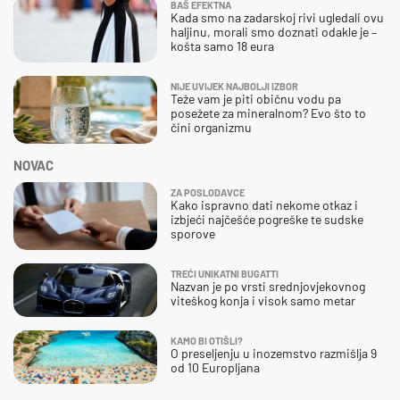
BAŠ EFEKTNA
Kada smo na zadarskoj rivi ugledali ovu
haljinu, morali smo doznati odakle je –
košta samo 18 eura
NIJE UVIJEK NAJBOLJI IZBOR
Teže vam je piti običnu vodu pa
posežete za mineralnom? Evo što to
čini organizmu
NOVAC
ZA POSLODAVCE
Kako ispravno dati nekome otkaz i
izbjeći najčešće pogreške te sudske
sporove
TREĆI UNIKATNI BUGATTI
Nazvan je po vrsti srednjovjekovnog
viteškog konja i visok samo metar
KAMO BI OTIŠLI?
O preseljenju u inozemstvo razmišlja 9
od 10 Europljana