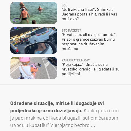
LOL
"Je li živ, zna li se?": Snimka s
Jadrana postala hit, radi li i vaš
muž ovo?
ŠTO KAŽETE?
"Hrvat sam, ali ovo je sramota":
Prizor s granice izazvao burnu
raspravu na društvenim
mrežama
ZAMJERATE LI JOJ?
"Koja kuja…": Snašla se na
hrvatskoj granici, ali gledatelji su
podijeljeni
Određene situacije, mirise ili događaje svi
podjednako grozno doživljavaju
. Koliko puta nam
je pao mrak na oči kada bi ugazili suhom čarapom
u vodu u kupatilu? Vjerojatno bezbroj...