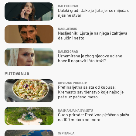
DALEKI GRAD
Daleki grad: Jako je ljuta jer se miješa u
njezine stvari
NASLJEDNIK
Nasljednik: Ljuta je na njega i zahtjeva
da učini nešto
DALEKI GRAD
Uznemirena je zbog njegove ucjene -
hoće li napraviti što traži?
PUTOVANJA
OBVEZNO PROBATI!
Prefina ljetna salata od kupusa:
Kremasto savršenstvo koje najbolje
paše uz pečeno meso
NAJMANJA NA SVIJETU
Čudo prirode: Predivna pješčana plaža
na 100 metara od mora
15 PITANJA