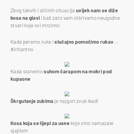
Zbog takvih i sličnih situacija
uvijek nam se diže
kosa na glavi
i baš zato vam otkrivamo neugodne
stvari koje svi mrzimo:
Kada peremo ruke i
slučajno pomočimo rukav
...
#iritantno
Kada stanemo
suhom čarapom na mokri pod
kupaone
Škrgutanje zubima
je najgori zvuk ikad!
Kosa koja se lijepi za usne
koje smo namazale
sjajilom