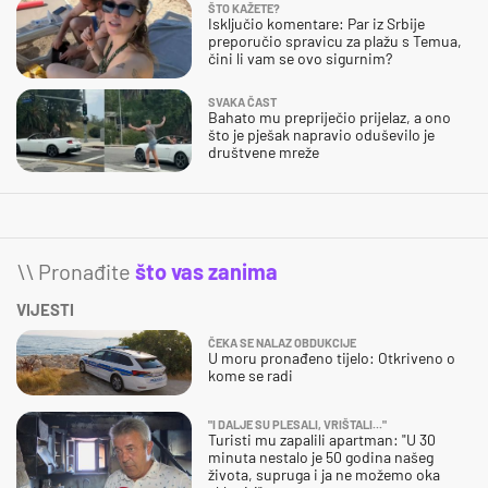
ŠTO KAŽETE?
Isključio komentare: Par iz Srbije
preporučio spravicu za plažu s Temua,
čini li vam se ovo sigurnim?
SVAKA ČAST
Bahato mu prepriječio prijelaz, a ono
što je pješak napravio oduševilo je
društvene mreže
\\ Pronađite
što vas zanima
VIJESTI
ČEKA SE NALAZ OBDUKCIJE
U moru pronađeno tijelo: Otkriveno o
kome se radi
"I DALJE SU PLESALI, VRIŠTALI..."
Turisti mu zapalili apartman: "U 30
minuta nestalo je 50 godina našeg
života, supruga i ja ne možemo oka