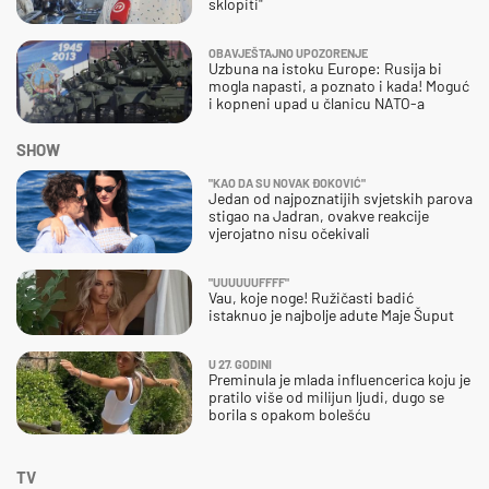
sklopiti"
OBAVJEŠTAJNO UPOZORENJE
Uzbuna na istoku Europe: Rusija bi
mogla napasti, a poznato i kada! Moguć
i kopneni upad u članicu NATO-a
SHOW
"KAO DA SU NOVAK ĐOKOVIĆ"
Jedan od najpoznatijih svjetskih parova
stigao na Jadran, ovakve reakcije
vjerojatno nisu očekivali
"UUUUUUFFFF"
Vau, koje noge! Ružičasti badić
istaknuo je najbolje adute Maje Šuput
U 27. GODINI
Preminula je mlada influencerica koju je
pratilo više od milijun ljudi, dugo se
borila s opakom bolešću
TV