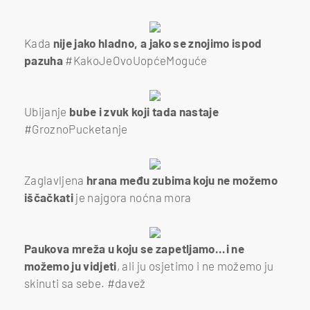
Kada
nije jako hladno, a jako se znojimo ispod
pazuha
#KakoJeOvoUopćeMoguće
Ubijanje
bube i zvuk koji tada nastaje
#GroznoPucketanje
Zaglavljena
hrana među zubima koju ne možemo
iščačkati
je najgora noćna mora
Paukova mreža u koju se zapetljamo...i ne
možemo ju vidjeti
, ali ju osjetimo i ne možemo ju
skinuti sa sebe. #davež