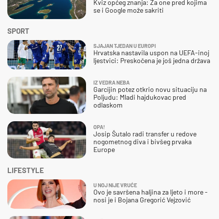
Kviz općeg znanja: Za one pred kojima
se i Google može sakriti
SPORT
SJAJAN TJEDAN U EUROPI
Hrvatska nastavila uspon na UEFA-inoj
ljestvici: Preskočena je još jedna država
IZ VEDRA NEBA
Garcijin potez otkrio novu situaciju na
Poljudu: Mladi hajdukovac pred
odlaskom
OPA!
Josip Šutalo radi transfer u redove
nogometnog diva i bivšeg prvaka
Europe
LIFESTYLE
U NOJ NIJE VRUĆE
Ovo je savršena haljina za ljeto i more -
nosi je i Bojana Gregorić Vejzović