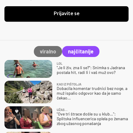
Prijavite se
viralno
najčitanije
LOL
"Je li živ, zna li se?": Snimka s Jadrana
postala hit, radi li i vaš muž ovo?
KAO IZ PIŠTOLJA
Dobacila komentar trudnici bez noge, a
muž ispalio odgovor kao da je samo
čekao…
UŽAS…
"Ove tri štrace došle su u klub…":
Splitska influencerica oplela po ženama
zbog užasnog ponašanja