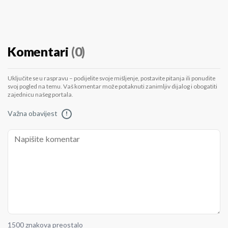
Komentari
(0)
Uključite se u raspravu – podijelite svoje mišljenje, postavite pitanja ili ponudite
svoj pogled na temu. Vaš komentar može potaknuti zanimljiv dijalog i obogatiti
zajednicu našeg portala.
Važna obavijest
!
1500 znakova preostalo