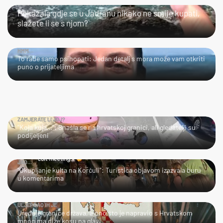
SLIJEDITE LI OVU PREPORUKU?
Pokazala gdje se u Jadranu nikako ne smije kupati,
slažete li se s njom?
HMM…
To rade samo psihopati: Jedan detalj s mora može vam otkriti
puno o prijateljima
ZAMJERATE LI JOJ?
"Koja kuja…": Snašla se na hrvatskoj granici, ali gledatelji su
podijeljeni
JAO…
"Okupljanje kulta na Korčuli": Turistica objavom izazvala buru
u komentarima
ULJEPŠAO IH JE
Uređuje granice država, a ono što je napravio s Hrvatskom
mnogima diže kosu na glavi