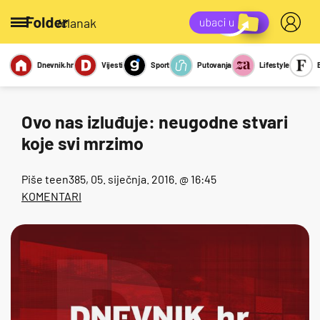
/članak
Dnevnik.hr
Vijesti
Sport
Putovanja
Lifestyle
Viralno
Miks
Kviz
Report
Sexy
Ovo nas izluđuje: neugodne stvari
koje svi mrzimo
Piše
teen385
, 05. siječnja. 2016. @ 16:45
KOMENTARI