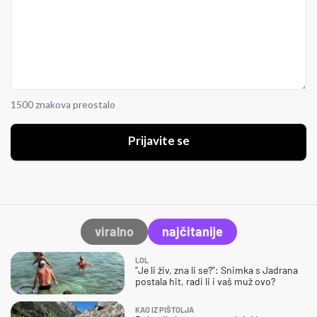
1500 znakova preostalo
Prijavite se
viralno
najčitanije
LOL
"Je li živ, zna li se?": Snimka s Jadrana
postala hit, radi li i vaš muž ovo?
KAO IZ PIŠTOLJA