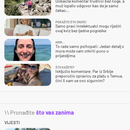
Dobacila komentar trudnici bez noge, a
muž ispalio odgovor kao da je samo
čekao…
POKAŽITE ŠTO ZNATE!
Samo pravi intelektualci mogu riješiti
ovaj kviz bez ijedne pogreške
HMM…
To rade samo psihopati: Jedan detalj s
mora može vam otkriti puno o
prijateljima
ŠTO KAŽETE?
Isključio komentare: Par iz Srbije
preporučio spravicu za plažu s Temua,
čini li vam se ovo sigurnim?
\\ Pronađite
što vas zanima
VIJESTI