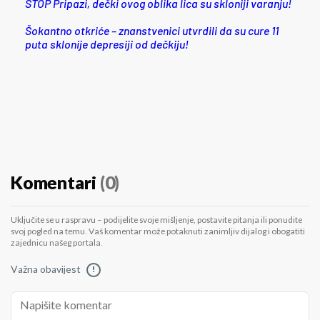
STOP Pripazi, dečki ovog oblika lica su skloniji varanju!
Šokantno otkriće – znanstvenici utvrdili da su cure 11
puta sklonije depresiji od dečkiju!
Komentari
(0)
Uključite se u raspravu – podijelite svoje mišljenje, postavite pitanja ili ponudite
svoj pogled na temu. Vaš komentar može potaknuti zanimljiv dijalog i obogatiti
zajednicu našeg portala.
Važna obavijest
!