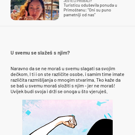
JESTE LI PROBALI?
Turisticu oduševila ponuda u
Primoštenu: "Oni su puno
pametniji od nas"
U svemu se slažeš s njim?
Naravno da se ne moraš u svemu slagati sa svojim
dečkom. I ti i on ste različite osobe, i samim time imate
različita razmišljanja o mnogim stvarima. Tko kaže da
se baš u svemu moraš složiti s njim - jer ne moraš!
Uvijek budi svoja i drži se onoga u što vjeruješ.