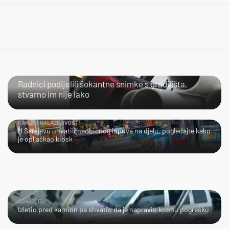
NIJE IM LAKO
Radnici podijelili šokantne snimke s gradilišta,
stvarno im nije lako
KAKVA SNALAŽLJIVOST!
U Sarajevu uhvatili neobičnog lopova na djelu, pogledajte kako
je opljačkao kiosk
ČOVJEČE...
Izletio pred kamion pa shvatio da je napravio kobnu pogrešku