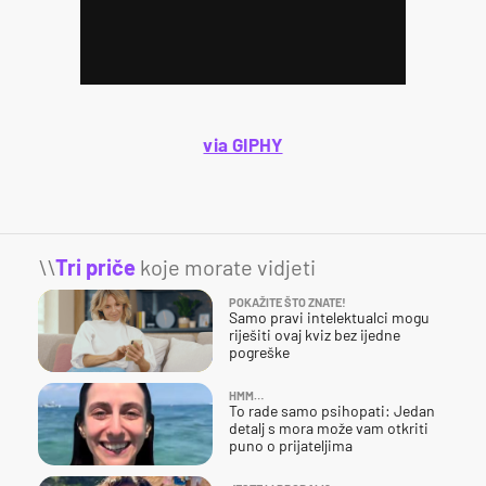
via GIPHY
\\
Tri priče
koje morate vidjeti
POKAŽITE ŠTO ZNATE!
Samo pravi intelektualci mogu
riješiti ovaj kviz bez ijedne
pogreške
HMM…
To rade samo psihopati: Jedan
detalj s mora može vam otkriti
puno o prijateljima