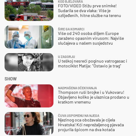
KOD BJELOVARA
FOTO/VIDEO Stižu prve snimke!
Sudarila se dva vlaka: Više je
ozlijeđenih, hitne službe na terenu
ŠIRE GA KOMARCI
Više od 240 osoba diljem Europe
zaraženo opasnim virusom: Najviše
slučajeva u našem susjedstvu
U ZAGORJU
U teškoj nesreći poginuo vatrogasac i
motociklst Matija: "Ostavio je trag"
SHOW
NADMAŠENA OČEKIVANJA
Thompson ruši brojke i u Vukovaru!
Objavljeno koliko je ulaznica prodano u
kratkom vremenu
ČUVA USPOMENU NA NJEGA
Njezinog oca obožavala je cijela
Hrvatska! Kći neprežaljenog pjevača
projurila špicom na dva kotača