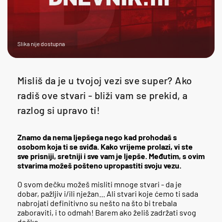
Slika nije dostupna
Misliš da je u tvojoj vezi sve super? Ako
radiš ove stvari - bliži vam se prekid, a
razlog si upravo ti!
Znamo da nema ljepšega nego kad prohodaš s
osobom koja ti se sviđa. Kako vrijeme prolazi, vi ste
sve prisniji, sretniji i sve vam je ljepše. Međutim, s ovim
stvarima možeš pošteno upropastiti svoju vezu.
O svom dečku možeš misliti mnoge stvari - da je
dobar, pažljiv i/ili nježan... Ali stvari koje ćemo ti sada
nabrojati definitivno su nešto na što bi trebala
zaboraviti, i to odmah! Barem ako želiš zadržati svog
dečka.