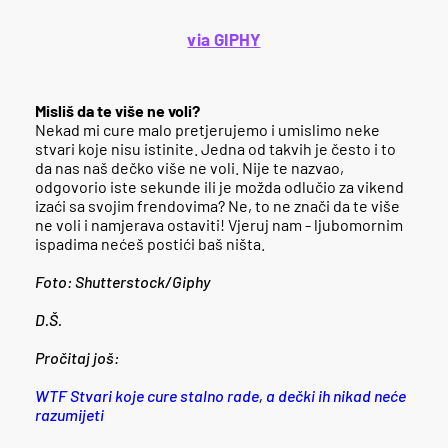
via GIPHY
Misliš da te više ne voli?
Nekad mi cure malo pretjerujemo i umislimo neke
stvari koje nisu istinite. Jedna od takvih je često i to
da nas naš dečko više ne voli. Nije te nazvao,
odgovorio iste sekunde ili je možda odlučio za vikend
izaći sa svojim frendovima? Ne, to ne znači da te više
ne voli i namjerava ostaviti! Vjeruj nam - ljubomornim
ispadima nećeš postići baš ništa.
Foto: Shutterstock/Giphy
D.Š.
Pročitaj još:
WTF Stvari koje cure stalno rade, a dečki ih nikad neće
razumijeti