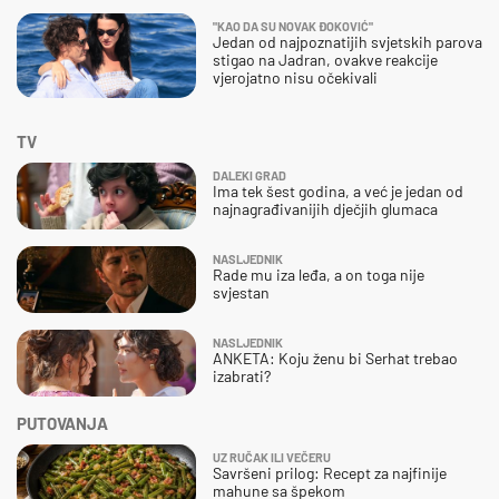
"KAO DA SU NOVAK ĐOKOVIĆ"
Jedan od najpoznatijih svjetskih parova
stigao na Jadran, ovakve reakcije
vjerojatno nisu očekivali
TV
DALEKI GRAD
Ima tek šest godina, a već je jedan od
najnagrađivanijih dječjih glumaca
NASLJEDNIK
Rade mu iza leđa, a on toga nije
svjestan
NASLJEDNIK
ANKETA: Koju ženu bi Serhat trebao
izabrati?
PUTOVANJA
UZ RUČAK ILI VEČERU
Savršeni prilog: Recept za najfinije
mahune sa špekom