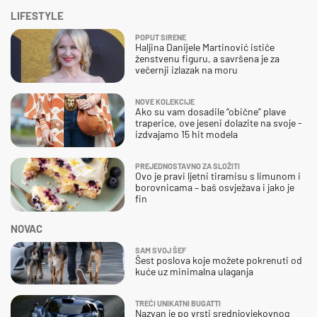
LIFESTYLE
POPUT SIRENE
Haljina Danijele Martinović ističe
ženstvenu figuru, a savršena je za
večernji izlazak na moru
NOVE KOLEKCIJE
Ako su vam dosadile “obične” plave
traperice, ove jeseni dolazite na svoje -
izdvajamo 15 hit modela
PREJEDNOSTAVNO ZA SLOŽITI
Ovo je pravi ljetni tiramisu s limunom i
borovnicama – baš osvježava i jako je
fin
NOVAC
SAM SVOJ ŠEF
Šest poslova koje možete pokrenuti od
kuće uz minimalna ulaganja
TREĆI UNIKATNI BUGATTI
Nazvan je po vrsti srednjovjekovnog