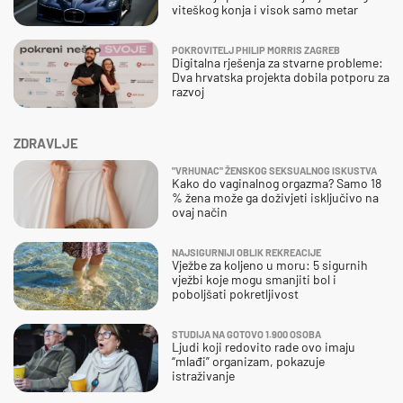
viteškog konja i visok samo metar
POKROVITELJ PHILIP MORRIS ZAGREB
Digitalna rješenja za stvarne probleme:
Dva hrvatska projekta dobila potporu za
razvoj
ZDRAVLJE
"VRHUNAC" ŽENSKOG SEKSUALNOG ISKUSTVA
Kako do vaginalnog orgazma? Samo 18
% žena može ga doživjeti isključivo na
ovaj način
NAJSIGURNIJI OBLIK REKREACIJE
Vježbe za koljeno u moru: 5 sigurnih
vježbi koje mogu smanjiti bol i
poboljšati pokretljivost
STUDIJA NA GOTOVO 1.900 OSOBA
Ljudi koji redovito rade ovo imaju
“mlađi” organizam, pokazuje
istraživanje