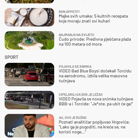
BON APPETIT!
Majke svih umaka: 5 kultnih recepata
koje moraju znati svi kuhari
NAJMANJA NA SVIJETU
Čudo prirode: Predivna pješčana plaža
na 100 metara od mora
SPORT
POJAVILA SE SNIMKA
VIDEO Bad Blue Boysi dočekali Torcidu
na aerodromu, izbila velika masovna
tučnjava
CIPELARILI GA DOK JE LEŽAO
VIDEO Pojavila se nova snimka tučnjave
BBB-a i Torcide: "Je*ote, pa ubit će ga!"
AU, OVO JE RUŽNO
Poznati analitičar popljuvao Hrgovića:
"Lako ga je pogoditi, ne kreće se, ne
koristi noge..."