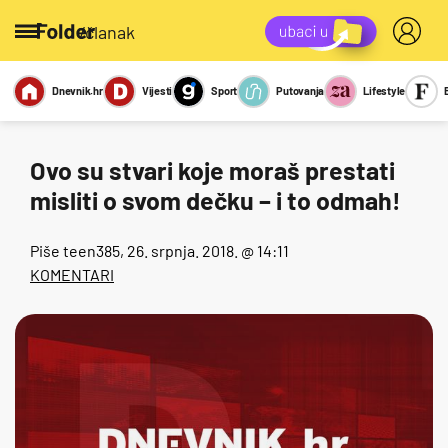
/članak
Dnevnik.hr
Vijesti
Sport
Putovanja
Lifestyle
Viralno
Miks
Kviz
Report
Sexy
Ovo su stvari koje moraš prestati
misliti o svom dečku – i to odmah!
Piše
teen385
, 26. srpnja. 2018. @ 14:11
KOMENTARI