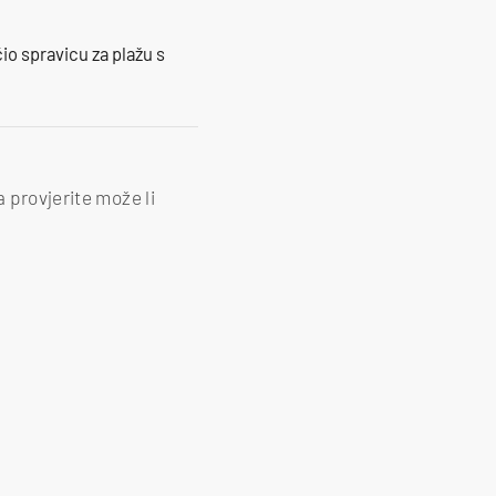
io spravicu za plažu s
 provjerite može li