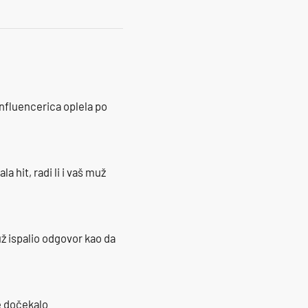
influencerica oplela po
la hit, radi li i vaš muž
ž ispalio odgovor kao da
je dočekalo