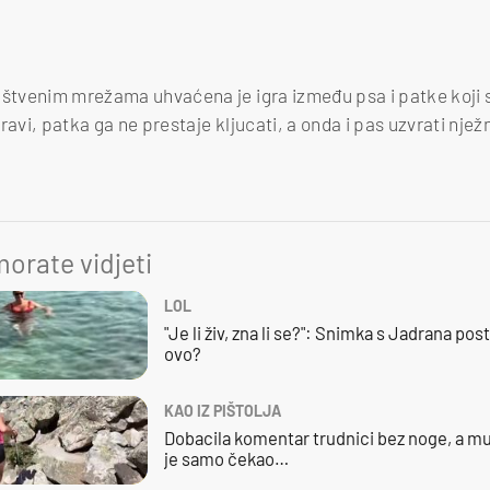
uštvenim mrežama uhvaćena je igra između psa i patke koji su
ravi, patka ga ne prestaje kljucati, a onda i pas uzvrati nje
orate vidjeti
LOL
"Je li živ, zna li se?": Snimka s Jadrana posta
ovo?
KAO IZ PIŠTOLJA
Dobacila komentar trudnici bez noge, a mu
je samo čekao…