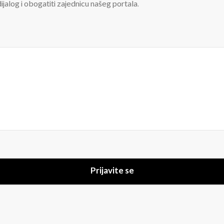
jalog i obogatiti zajednicu našeg portala.
Prijavite se