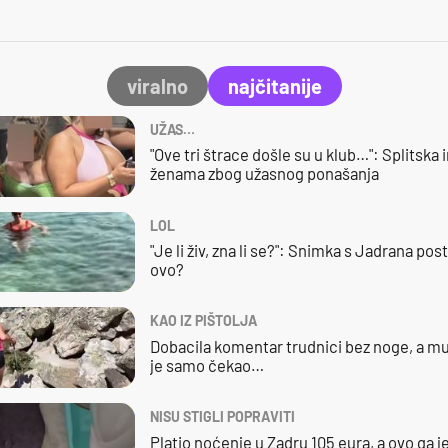
viralno
najčitanije
UŽAS…
"Ove tri štrace došle su u klub…": Splitska 
ženama zbog užasnog ponašanja
LOL
"Je li živ, zna li se?": Snimka s Jadrana posta
ovo?
KAO IZ PIŠTOLJA
Dobacila komentar trudnici bez noge, a mu
je samo čekao…
NISU STIGLI POPRAVITI
Platio noćenje u Zadru 105 eura, a ovo ga 