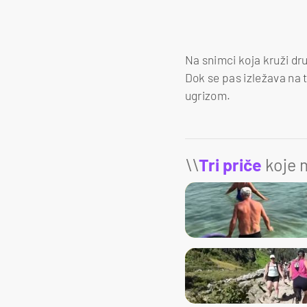
Na snimci koja kruži dr
Dok se pas izležava na t
ugrizom.
\\
Tri priče
koje m