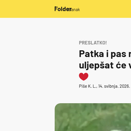
/članak
PRESLATKO!
Patka i pas r
uljepšat će
Piše
K. L.
, 14. svibnja. 2026