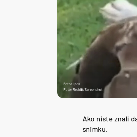
Patka i pas
Foto: Reddit/Screenshot
Ako niste znali d
snimku.