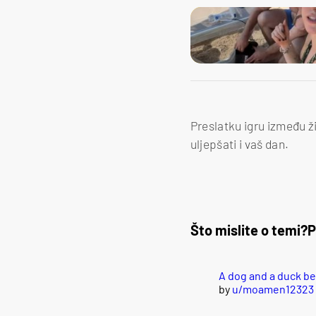
Preslatku igru između ži
uljepšati i vaš dan.
Što mislite o temi?
P
A dog and a duck b
by
u/moamen12323