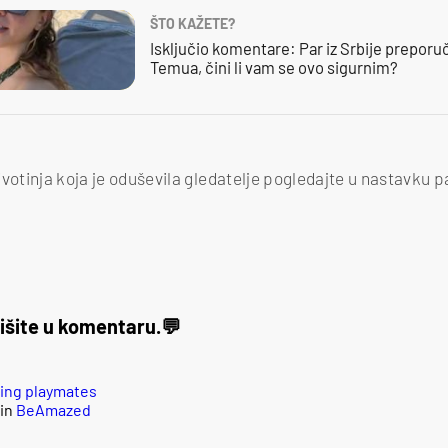
ŠTO KAŽETE?
Isključio komentare: Par iz Srbije preporuč
Temua, čini li vam se ovo sigurnim?
votinja koja je oduševila gledatelje pogledajte u nastavku pa
išite u komentaru.
eing playmates
in
BeAmazed