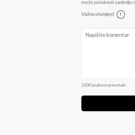
može potaknuti zanimljiv di
Važna obavijest
!
1500 znakova preostalo