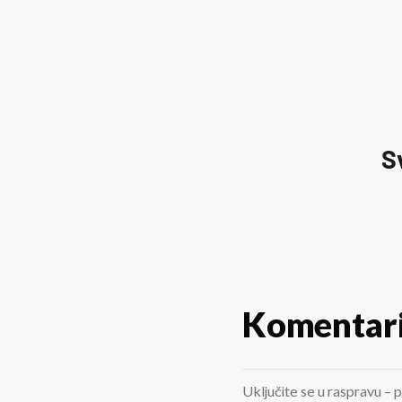
S
Komentar
Uključite se u raspravu – p