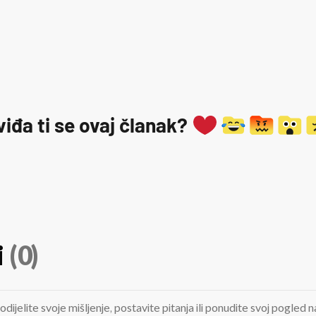
viđa ti se ovaj članak?
i
(0)
odijelite svoje mišljenje, postavite pitanja ili ponudite svoj pogle