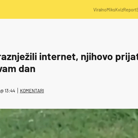
Viralno
Miks
Kviz
Report
aznježili internet, njihovo prija
 vam dan
. @ 13:44
KOMENTARI