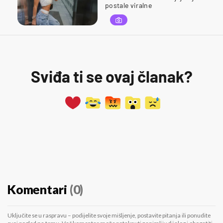
postale viralne
Sviđa ti se ovaj članak?
Komentari
(0)
Uključite se u raspravu – podijelite svoje mišljenje, postavite pitanja ili ponudite