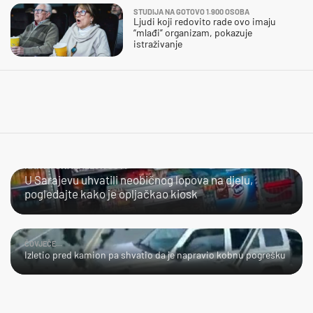
STUDIJA NA GOTOVO 1.900 OSOBA
Ljudi koji redovito rade ovo imaju
“mlađi” organizam, pokazuje
istraživanje
KAKVA SNALAŽLJIVOST!
U Sarajevu uhvatili neobičnog lopova na djelu,
pogledajte kako je opljačkao kiosk
ČOVJEČE...
Izletio pred kamion pa shvatio da je napravio kobnu pogrešku