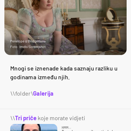
Penelope iz Bridgertona
Foto: Imdb/Screenshot
Mnogi se iznenade kada saznaju razliku u
godinama između njih.
Galerija
5
\\
Tri priče
koje morate vidjeti
HMM…