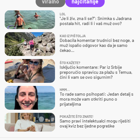
viralno
najčitanije
LOL
"Je li živ, zna li se?": Snimka s Jadrana
postala hit, radi li i vaš muž ovo?
KAO IZ PIŠTOLJA
Dobacila komentar trudnici bez noge, a
muž ispalio odgovor kao da je samo
čekao…
ŠTO KAŽETE?
Isključio komentare: Par iz Srbije
preporučio spravicu za plažu s Temua,
čini li vam se ovo sigurnim?
HMM…
To rade samo psihopati: Jedan detalj s
mora može vam otkriti puno o
prijateljima
POKAŽITE ŠTO ZNATE!
Samo pravi intelektualci mogu riješiti
ovaj kviz bez ijedne pogreške