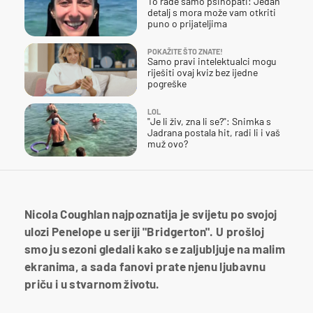
To rade samo psihopati: Jedan
detalj s mora može vam otkriti
puno o prijateljima
POKAŽITE ŠTO ZNATE!
Samo pravi intelektualci mogu
riješiti ovaj kviz bez ijedne
pogreške
LOL
"Je li živ, zna li se?": Snimka s
Jadrana postala hit, radi li i vaš
muž ovo?
Nicola Coughlan najpoznatija je svijetu po svojoj
ulozi Penelope u seriji "Bridgerton". U prošloj
smo ju sezoni gledali kako se zaljubljuje na malim
ekranima, a sada fanovi prate njenu ljubavnu
priču i u stvarnom životu.