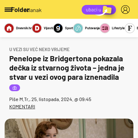
/članak
Dnevnik.hr
Vijesti
Sport
Putovanja
Lifestyle
Viralno
Miks
Kviz
Report
Sexy
U VEZI SU VEĆ NEKO VRIJEME
Penelope iz Bridgertona pokazala
dečka iz stvarnog života – jedna je
stvar u vezi ovog para iznenadila
Piše
M.Tr.
, 25. listopada. 2024. @ 09:45
KOMENTARI