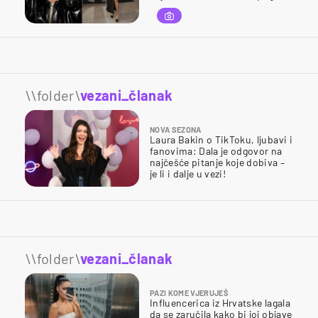
\\folder\
vezani_članak
NOVA SEZONA
Laura Bakin o TikToku, ljubavi i
fanovima: Dala je odgovor na
najčešće pitanje koje dobiva –
je li i dalje u vezi!
\\folder\
vezani_članak
PAZI KOME VJERUJEŠ
Influencerica iz Hrvatske lagala
da se zaručila kako bi joj objave