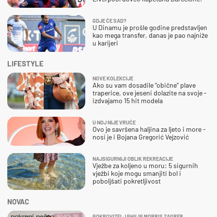
GDJE ĆE SAD?
U Dinamu je prošle godine predstavljen
kao mega transfer, danas je pao najniže
u karijeri
LIFESTYLE
NOVE KOLEKCIJE
Ako su vam dosadile “obične” plave
traperice, ove jeseni dolazite na svoje -
izdvajamo 15 hit modela
U NOJ NIJE VRUĆE
Ovo je savršena haljina za ljeto i more -
nosi je i Bojana Gregorić Vejzović
NAJSIGURNIJI OBLIK REKREACIJE
Vježbe za koljeno u moru: 5 sigurnih
vježbi koje mogu smanjiti bol i
poboljšati pokretljivost
NOVAC
POKROVITELJ PHILIP MORRIS ZAGREB