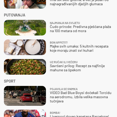
najnagrađivanijih dječjih glumaca
PUTOVANJA
NAJMANJA NA SVIJETU
Čudo prirode: Predivna pješčana plaža
na 100 metara od mora
BON APPETIT!
Majke svih umaka: 5 kultnih recepata
koje moraju znati svi kuhari
UZ RUČAK ILI VEČERU
Savršeni prilog: Recept za najfinije
mahune sa špekom
SPORT
POJAVILA SE SNIMKA
VIDEO Bad Blue Boysi dočekali Torcidu
na aerodromu, izbila velika masovna
tučnjava
BOMBA!
Liverpool doveo kapetana Barcelone!