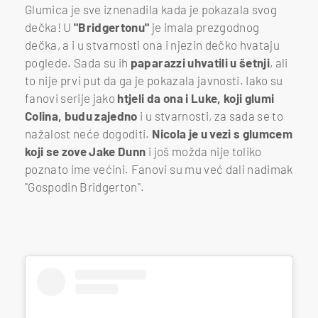
Glumica je sve iznenadila kada je pokazala svog
dečka! U
"Bridgertonu"
je imala prezgodnog
dečka, a i u stvarnosti ona i njezin dečko hvataju
poglede. Sada su ih
paparazzi uhvatili u šetnji
, ali
to nije prvi put da ga je pokazala javnosti. Iako su
fanovi serije jako
htjeli da ona i Luke, koji glumi
Colina, budu zajedno
i u stvarnosti, za sada se to
nažalost neće dogoditi.
Nicola je u vezi s glumcem
koji se zove Jake Dunn
i još možda nije toliko
poznato ime većini. Fanovi su mu već dali nadimak
"Gospodin Bridgerton".