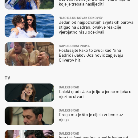
koje je trebala naslijediti
"KAO DA SU NOVAK ĐOKOVIĆ"
Jedan od najpoznatijih svjetskih parova
stigao na Jadran, ovakve reakcije
vjerojatno nisu očekivali
SAMO DOBRA PISMA
Poslušajte kako to zvuči kad Nina
Badrić i Jakov Jozinović zapjevaju
Oliverov hit!
TV
DALEKI GRAD
Daleki grad: Jako je ljuta jer se miješa u
njezine stvari
DALEKI GRAD
Drago mu je što je cijelo vrijeme uz
njega
DALEKI GRAD
Ima tek šest godina, a već je jedan od