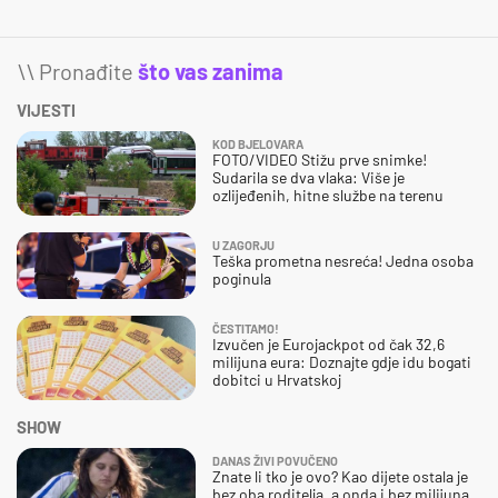
\\ Pronađite
što vas zanima
VIJESTI
KOD BJELOVARA
FOTO/VIDEO Stižu prve snimke!
Sudarila se dva vlaka: Više je
ozlijeđenih, hitne službe na terenu
U ZAGORJU
Teška prometna nesreća! Jedna osoba
poginula
ČESTITAMO!
Izvučen je Eurojackpot od čak 32,6
milijuna eura: Doznajte gdje idu bogati
dobitci u Hrvatskoj
SHOW
DANAS ŽIVI POVUČENO
Znate li tko je ovo? Kao dijete ostala je
bez oba roditelja, a onda i bez milijuna