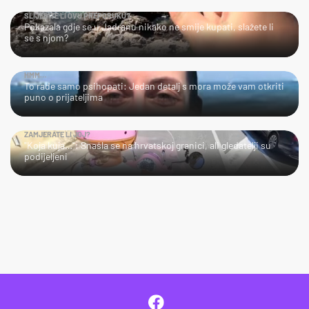
SLIJEDITE LI OVU PREPORUKU?
Pokazala gdje se u Jadranu nikako ne smije kupati, slažete li
se s njom?
HMM…
To rade samo psihopati: Jedan detalj s mora može vam otkriti
puno o prijateljima
ZAMJERATE LI JOJ?
"Koja kuja…": Snašla se na hrvatskoj granici, ali gledatelji su
podijeljeni