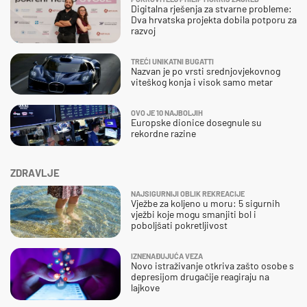
Digitalna rješenja za stvarne probleme:
Dva hrvatska projekta dobila potporu za
razvoj
TREĆI UNIKATNI BUGATTI
Nazvan je po vrsti srednjovjekovnog
viteškog konja i visok samo metar
OVO JE 10 NAJBOLJIH
Europske dionice dosegnule su
rekordne razine
ZDRAVLJE
NAJSIGURNIJI OBLIK REKREACIJE
Vježbe za koljeno u moru: 5 sigurnih
vježbi koje mogu smanjiti bol i
poboljšati pokretljivost
IZNENAĐUJUĆA VEZA
Novo istraživanje otkriva zašto osobe s
depresijom drugačije reagiraju na
lajkove