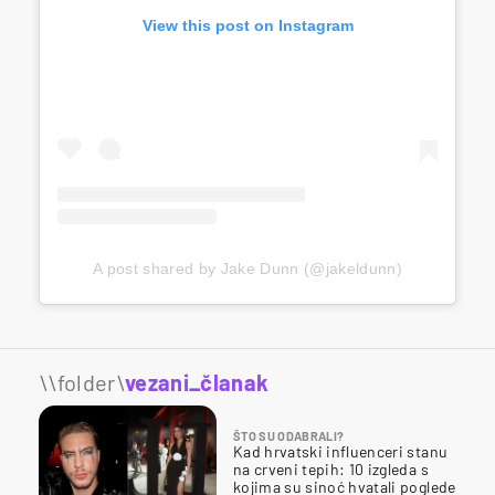
View this post on Instagram
A post shared by Jake Dunn (@jakeldunn)
\\folder\
vezani_članak
ŠTO SU ODABRALI?
Kad hrvatski influenceri stanu
na crveni tepih: 10 izgleda s
kojima su sinoć hvatali poglede