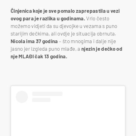
Činjenica koje je sve pomalo zaprepastila u vezi
ovog para je razlika u godinama.
Vrlo često
možemo vidjeti da su djevojke u vezama s puno
starijim dečkima, ali ovdje je situacija obrnuta.
Nicola ima 37 godina
– što mnogima i dalje nije
jasno jer izgleda puno mlađe, a
njezin je dečko od
nje MLAĐI čak 13 godina.