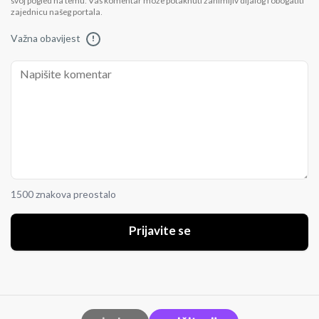
svoj pogled na temu. Vaš komentar može potaknuti zanimljiv dijalog i obogatiti
zajednicu našeg portala.
Važna obavijest
!
1500 znakova preostalo
Prijavite se