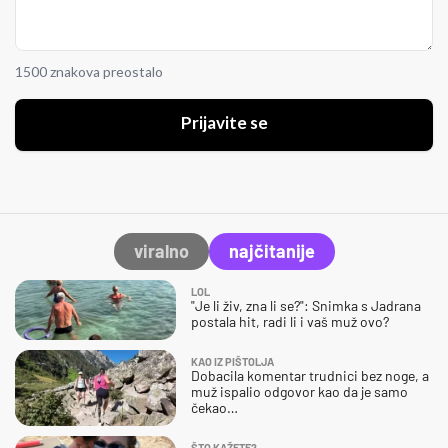
1500 znakova preostalo
Prijavite se
viralno
najčitanije
LOL
"Je li živ, zna li se?": Snimka s Jadrana
postala hit, radi li i vaš muž ovo?
KAO IZ PIŠTOLJA
Dobacila komentar trudnici bez noge, a
muž ispalio odgovor kao da je samo
čekao…
ŠTO KAŽETE?