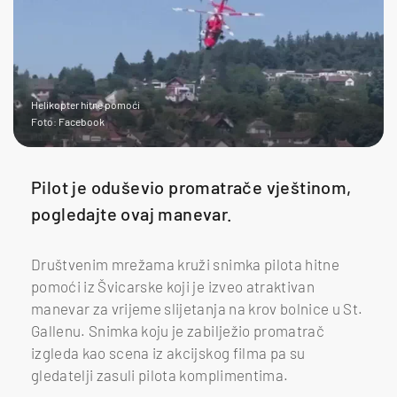
Helikopter hitne pomoći
Foto: Facebook
Pilot je oduševio promatrače vještinom,
pogledajte ovaj manevar.
Društvenim mrežama kruži snimka pilota hitne
pomoći iz Švicarske koji je izveo atraktivan
manevar za vrijeme slijetanja na krov bolnice u St.
Gallenu. Snimka koju je zabilježio promatrač
izgleda kao scena iz akcijskog filma pa su
gledatelji zasuli pilota komplimentima.