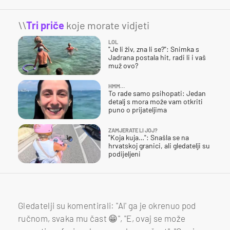
\\
Tri priče
koje morate vidjeti
LOL
"Je li živ, zna li se?": Snimka s
Jadrana postala hit, radi li i vaš
muž ovo?
HMM…
To rade samo psihopati: Jedan
detalj s mora može vam otkriti
puno o prijateljima
ZAMJERATE LI JOJ?
"Koja kuja…": Snašla se na
hrvatskoj granici, ali gledatelji su
podijeljeni
Gledatelji su komentirali: "Al' ga je okrenuo pod
ručnom, svaka mu čast 😁", "E, ovaj se može