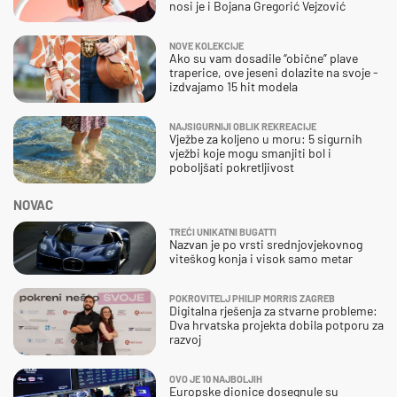
nosi je i Bojana Gregorić Vejzović
NOVE KOLEKCIJE
Ako su vam dosadile “obične” plave
traperice, ove jeseni dolazite na svoje -
izdvajamo 15 hit modela
NAJSIGURNIJI OBLIK REKREACIJE
Vježbe za koljeno u moru: 5 sigurnih
vježbi koje mogu smanjiti bol i
poboljšati pokretljivost
NOVAC
TREĆI UNIKATNI BUGATTI
Nazvan je po vrsti srednjovjekovnog
viteškog konja i visok samo metar
POKROVITELJ PHILIP MORRIS ZAGREB
Digitalna rješenja za stvarne probleme:
Dva hrvatska projekta dobila potporu za
razvoj
OVO JE 10 NAJBOLJIH
Europske dionice dosegnule su