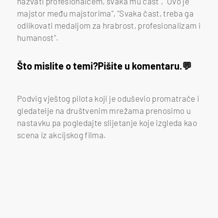
nazvati profesionalcem, svaka mu čast", "Ovo je
majstor među majstorima", "Svaka čast, treba ga
odlikovati medaljom za hrabrost, profesionalizam i
humanost".
Što mislite o temi?
Pišite u komentaru.
Podvig vještog pilota koji je oduševio promatrače i
gledatelje na društvenim mrežama prenosimo u
nastavku pa pogledajte slijetanje koje izgleda kao
scena iz akcijskog filma.