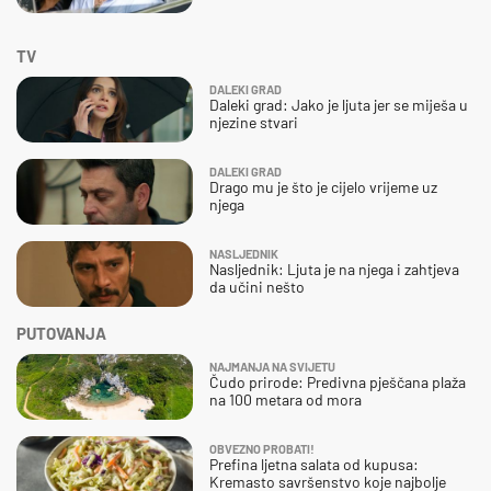
TV
DALEKI GRAD
Daleki grad: Jako je ljuta jer se miješa u
njezine stvari
DALEKI GRAD
Drago mu je što je cijelo vrijeme uz
njega
NASLJEDNIK
Nasljednik: Ljuta je na njega i zahtjeva
da učini nešto
PUTOVANJA
NAJMANJA NA SVIJETU
Čudo prirode: Predivna pješčana plaža
na 100 metara od mora
OBVEZNO PROBATI!
Prefina ljetna salata od kupusa:
Kremasto savršenstvo koje najbolje