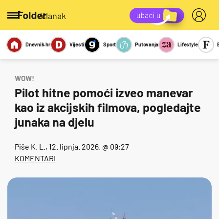
/članak
Dnevnik.hr
Vijesti
Sport
Putovanja
Lifestyle
Viralno
Miks
Kviz
Report
Sexy
WOW!
Pilot hitne pomoći izveo manevar
kao iz akcijskih filmova, pogledajte
junaka na djelu
Piše
K. L.
, 12. lipnja. 2026. @ 09:27
KOMENTARI