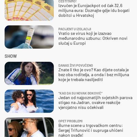
ČESTITAMO!
Izvučen je Eurojackpot od čak 32,6
milijuna eura: Doznajte gdje idu bogati
dobitci u Hrvatskoj
PACIJENT U IZOLACIJI
Vratio se virus koji je izazvao
međunarodnu uzbunu: Otkriven novi
slučaj u Europi
SHOW
DANAS ŽIVI POVUČENO
Znate li tko je ovo? Kao dijete ostala je
bez oba roditelja, a onda i bez milijuna
koje je trebala naslijediti
"KAO DA SU NOVAK ĐOKOVIĆ"
Jedan od najpoznatijih svjetskih parova
stigao na Jadran, ovakve reakcije
vjerojatno nisu očekivali
OPET PROBLEMI
Burne scene u trgovačkom centru:
Sergej Trifunović i supruga uhićeni
nakon svađe!