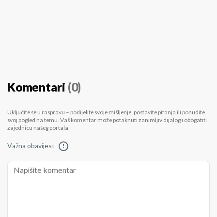
Komentari
(0)
Uključite se u raspravu – podijelite svoje mišljenje, postavite pitanja ili ponudite
svoj pogled na temu. Vaš komentar može potaknuti zanimljiv dijalog i obogatiti
zajednicu našeg portala.
Važna obavijest
!