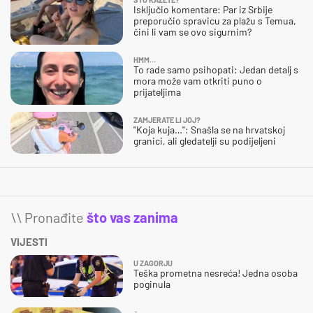
Isključio komentare: Par iz Srbije
preporučio spravicu za plažu s Temua,
čini li vam se ovo sigurnim?
HMM…
To rade samo psihopati: Jedan detalj s
mora može vam otkriti puno o
prijateljima
ZAMJERATE LI JOJ?
"Koja kuja…": Snašla se na hrvatskoj
granici, ali gledatelji su podijeljeni
\\ Pronađite
što vas zanima
VIJESTI
U ZAGORJU
Teška prometna nesreća! Jedna osoba
poginula