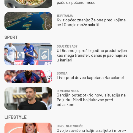
paše uz pečeno meso
15 PITANJA
Kviz općeg znanja: Za one pred kojima
se i Google može sakriti
SPORT
GDJE ĆE SAD?
U Dinamu je prošle godine predstavljen
kao mega transfer, danas je pao najniže
u karijeri
BOMBA!
Liverpool doveo kapetana Barcelone!
IZ VEDRA NEBA
Garcijin potez otkrio novu situaciju na
Poljudu: Mladi hajdukovac pred
odlaskom
LIFESTYLE
U NOJ NIJE VRUĆE
Ovo je savršena haljina za ljeto i more -