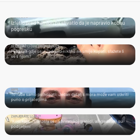
ČOVJEČE...
Izletio pred kamion pa shvatio da je napravio kobnu
pogrešku
SLIJEDITE LI OVU PREPORUKU?
Pokazala gdje se u Jadranu nikako ne smije kupati, slažete li
se s njom?
HMM…
To rade samo psihopati: Jedan detalj s mora može vam otkriti
puno o prijateljima
ZAMJERATE LI JOJ?
"Koja kuja…": Snašla se na hrvatskoj granici, ali gledatelji su
podijeljeni