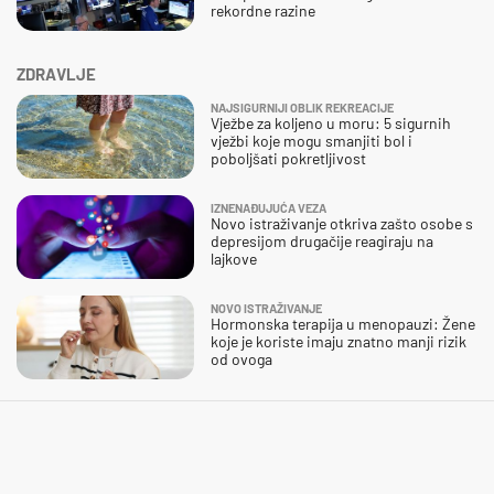
rekordne razine
ZDRAVLJE
NAJSIGURNIJI OBLIK REKREACIJE
Vježbe za koljeno u moru: 5 sigurnih
vježbi koje mogu smanjiti bol i
poboljšati pokretljivost
IZNENAĐUJUĆA VEZA
Novo istraživanje otkriva zašto osobe s
depresijom drugačije reagiraju na
lajkove
NOVO ISTRAŽIVANJE
Hormonska terapija u menopauzi: Žene
koje je koriste imaju znatno manji rizik
od ovoga