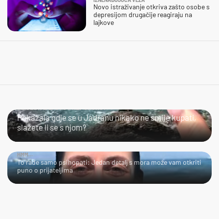
Novo istraživanje otkriva zašto osobe s
depresijom drugačije reagiraju na
lajkove
SLIJEDITE LI OVU PREPORUKU?
Pokazala gdje se u Jadranu nikako ne smije kupati,
slažete li se s njom?
HMM…
To rade samo psihopati: Jedan detalj s mora može vam otkriti
puno o prijateljima