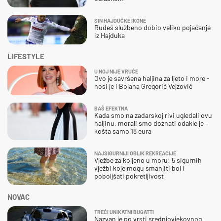
SIN HAJDUČKE IKONE
Rudeš službeno dobio veliko pojačanje
iz Hajduka
LIFESTYLE
U NOJ NIJE VRUĆE
Ovo je savršena haljina za ljeto i more -
nosi je i Bojana Gregorić Vejzović
BAŠ EFEKTNA
Kada smo na zadarskoj rivi ugledali ovu
haljinu, morali smo doznati odakle je –
košta samo 18 eura
NAJSIGURNIJI OBLIK REKREACIJE
Vježbe za koljeno u moru: 5 sigurnih
vježbi koje mogu smanjiti bol i
poboljšati pokretljivost
NOVAC
TREĆI UNIKATNI BUGATTI
Nazvan je po vrsti srednjovjekovnog