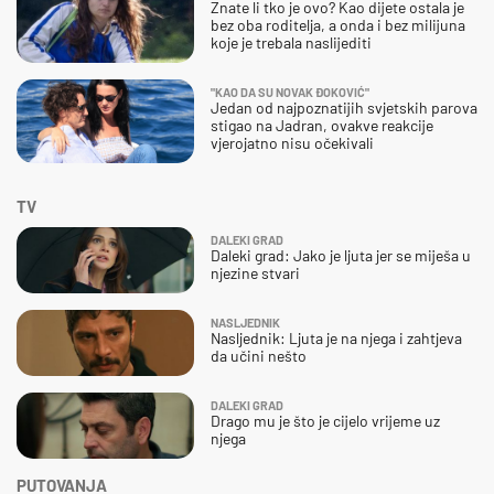
Znate li tko je ovo? Kao dijete ostala je
bez oba roditelja, a onda i bez milijuna
koje je trebala naslijediti
"KAO DA SU NOVAK ĐOKOVIĆ"
Jedan od najpoznatijih svjetskih parova
stigao na Jadran, ovakve reakcije
vjerojatno nisu očekivali
TV
DALEKI GRAD
Daleki grad: Jako je ljuta jer se miješa u
njezine stvari
NASLJEDNIK
Nasljednik: Ljuta je na njega i zahtjeva
da učini nešto
DALEKI GRAD
Drago mu je što je cijelo vrijeme uz
njega
PUTOVANJA