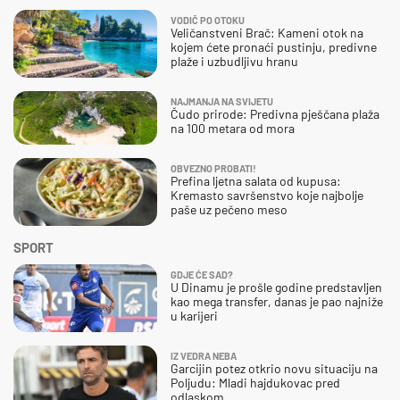
VODIČ PO OTOKU
Veličanstveni Brač: Kameni otok na
kojem ćete pronaći pustinju, predivne
plaže i uzbudljivu hranu
NAJMANJA NA SVIJETU
Čudo prirode: Predivna pješčana plaža
na 100 metara od mora
OBVEZNO PROBATI!
Prefina ljetna salata od kupusa:
Kremasto savršenstvo koje najbolje
paše uz pečeno meso
SPORT
GDJE ĆE SAD?
U Dinamu je prošle godine predstavljen
kao mega transfer, danas je pao najniže
u karijeri
IZ VEDRA NEBA
Garcijin potez otkrio novu situaciju na
Poljudu: Mladi hajdukovac pred
odlaskom