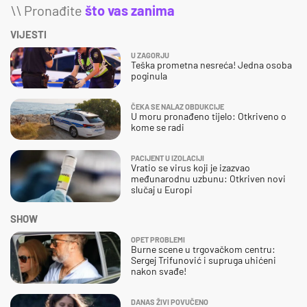
\\ Pronađite
što vas zanima
VIJESTI
U ZAGORJU
Teška prometna nesreća! Jedna osoba
poginula
ČEKA SE NALAZ OBDUKCIJE
U moru pronađeno tijelo: Otkriveno o
kome se radi
PACIJENT U IZOLACIJI
Vratio se virus koji je izazvao
međunarodnu uzbunu: Otkriven novi
slučaj u Europi
SHOW
OPET PROBLEMI
Burne scene u trgovačkom centru:
Sergej Trifunović i supruga uhićeni
nakon svađe!
DANAS ŽIVI POVUČENO