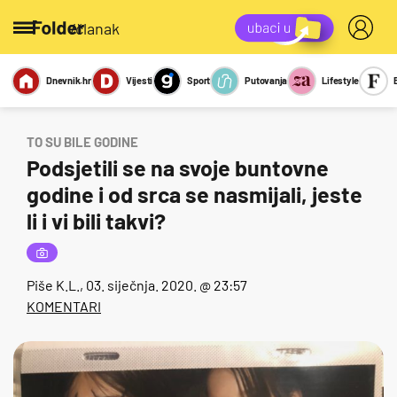
/članak
Dnevnik.hr
Vijesti
Sport
Putovanja
Lifestyle
Viralno
Miks
Kviz
Report
Sexy
TO SU BILE GODINE
Podsjetili se na svoje buntovne
godine i od srca se nasmijali, jeste
li i vi bili takvi?
Piše
K.L.
, 03. siječnja. 2020. @ 23:57
KOMENTARI