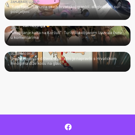
ZAMJERATE LI JOJ?
"Koja kuja…": Snašla se na hrvatskoj granici, ali gledatelji su
podijeljeni
JAO…
"Okupljanje kulta na Korčuli": Turistica objavom izazvala buru
u komentarima
ULJEPŠAO IH JE
Uređuje granice država, a ono što je napravio s Hrvatskom
mnogima diže kosu na glavi