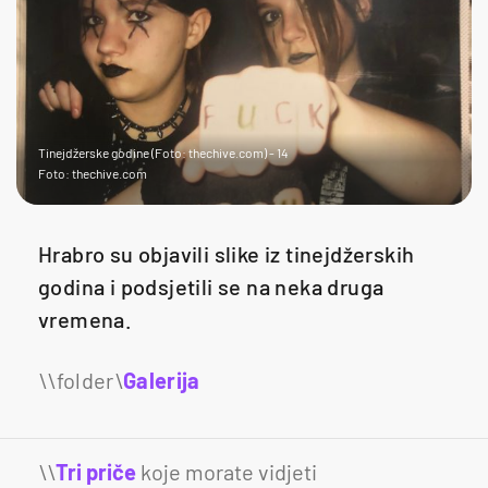
Tinejdžerske godine (Foto: thechive.com) - 14
Foto: thechive.com
Hrabro su objavili slike iz tinejdžerskih
godina i podsjetili se na neka druga
vremena.
Galerija
18
\\
Tri priče
koje morate vidjeti