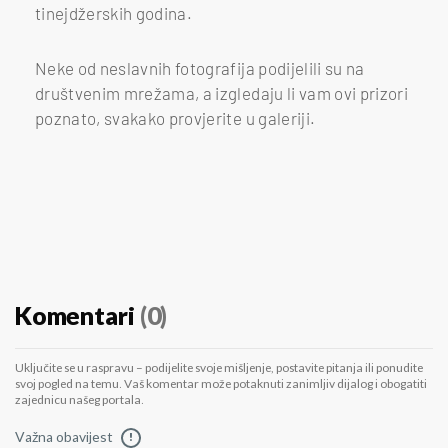
tinejdžerskih godina.
Neke od neslavnih fotografija podijelili su na
društvenim mrežama, a izgledaju li vam ovi prizori
poznato, svakako provjerite u galeriji.
Komentari
(0)
Uključite se u raspravu – podijelite svoje mišljenje, postavite pitanja ili ponudite
svoj pogled na temu. Vaš komentar može potaknuti zanimljiv dijalog i obogatiti
zajednicu našeg portala.
Važna obavijest
!