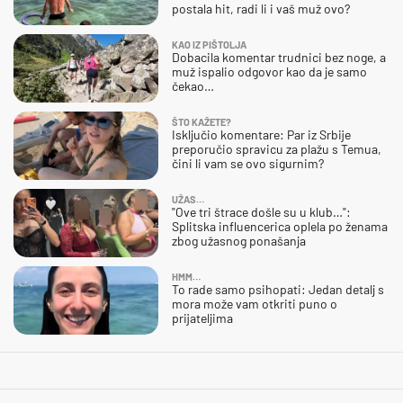
postala hit, radi li i vaš muž ovo?
KAO IZ PIŠTOLJA
Dobacila komentar trudnici bez noge, a
muž ispalio odgovor kao da je samo
čekao…
ŠTO KAŽETE?
Isključio komentare: Par iz Srbije
preporučio spravicu za plažu s Temua,
čini li vam se ovo sigurnim?
UŽAS…
"Ove tri štrace došle su u klub…":
Splitska influencerica oplela po ženama
zbog užasnog ponašanja
HMM…
To rade samo psihopati: Jedan detalj s
mora može vam otkriti puno o
prijateljima