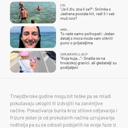
LOL
"Je li živ, zna li se?": Snimka s
Jadrana postala hit, radi li i vaš
muž ovo?
HMM…
To rade samo psihopati: Jedan
detalj s mora može vam otkriti
puno o prijateljima
ZAMJERATE LI JOJ?
"Koja kuja…": Snašla se na
hrvatskoj granici, ali gledatelji su
podijeljeni
Tinejdžerske godine mogu bit teške pa se mladi
pokušavaju uklopiti ili izdvojiti na zanimljive
načine. Pokazivanje bunta kroz stilove odijevanja i
frizure jedan je od prokušanih načina uzrujavanja
roditelja pa su se odrasli podsjetili na svoje faze iz