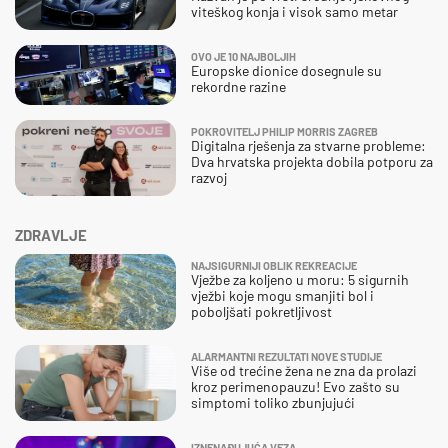
viteškog konja i visok samo metar
OVO JE 10 NAJBOLJIH
Europske dionice dosegnule su
rekordne razine
POKROVITELJ PHILIP MORRIS ZAGREB
Digitalna rješenja za stvarne probleme:
Dva hrvatska projekta dobila potporu za
razvoj
ZDRAVLJE
NAJSIGURNIJI OBLIK REKREACIJE
Vježbe za koljeno u moru: 5 sigurnih
vježbi koje mogu smanjiti bol i
poboljšati pokretljivost
ALARMANTNI REZULTATI NOVE STUDIJE
Više od trećine žena ne zna da prolazi
kroz perimenopauzu! Evo zašto su
simptomi toliko zbunjujući
IZNENAĐUJUĆA VEZA