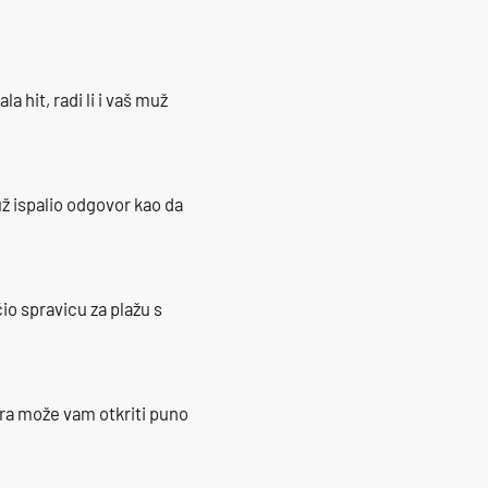
la hit, radi li i vaš muž
ž ispalio odgovor kao da
io spravicu za plažu s
ra može vam otkriti puno