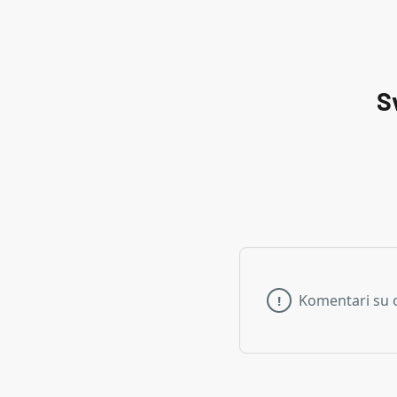
S
Komentari su 
!