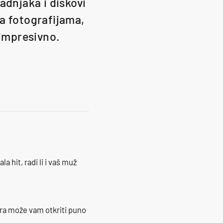
adnjaka i diskovi
a fotografijama,
 impresivno.
la hit, radi li i vaš muž
ra može vam otkriti puno