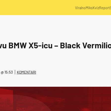
Viralno
Miks
Kviz
Report
vu BMW X5-icu – Black Vermilio
1. @ 15:53
KOMENTARI