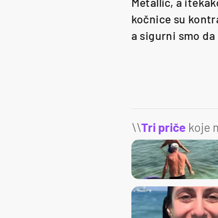
Metallic, a iteka
kočnice su kontr
a sigurni smo da 
\\
Tri priče
koje m