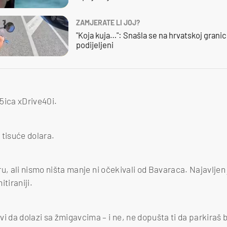
ZAMJERATE LI JOJ?
"Koja kuja…": Snašla se na hrvatskoj granici,
podijeljeni
5ica xDrive40i.
 tisuće dolara.
eru, ali nismo ništa manje ni očekivali od Bavaraca. Najavljen
itiraniji.
i da dolazi sa žmigavcima – i ne, ne dopušta ti da parkiraš b