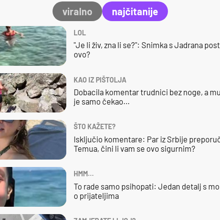
viralno
najčitanije
LOL
"Je li živ, zna li se?": Snimka s Jadrana posta
ovo?
KAO IZ PIŠTOLJA
Dobacila komentar trudnici bez noge, a mu
je samo čekao…
ŠTO KAŽETE?
Isključio komentare: Par iz Srbije preporuč
Temua, čini li vam se ovo sigurnim?
HMM…
To rade samo psihopati: Jedan detalj s mo
o prijateljima