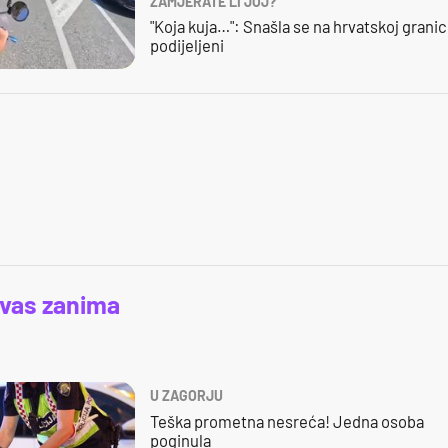
ZAMJERATE LI JOJ?
"Koja kuja…": Snašla se na hrvatskoj granici,
podijeljeni
 vas zanima
U ZAGORJU
Teška prometna nesreća! Jedna osoba
poginula