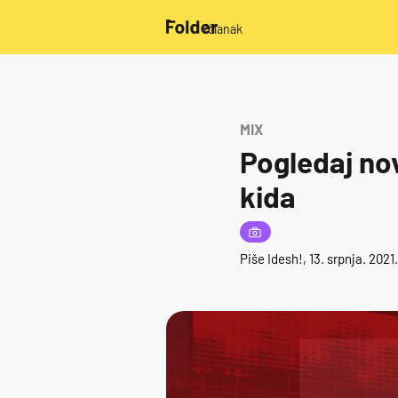
/članak
MIX
Pogledaj no
kida
Piše
Idesh!
, 13. srpnja. 202