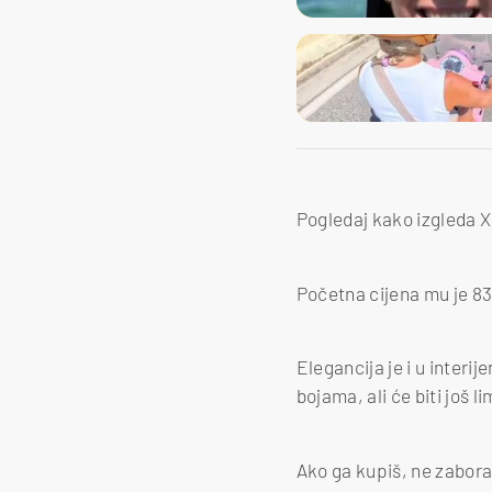
Pogledaj kako izgleda X
Početna cijena mu je 83
Elegancija je i u interij
bojama, ali će biti još lim
Ako ga kupiš, ne zaborav