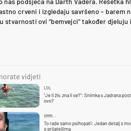
ko nas podsjeća na Darth Vadera. Rešetka hl
astno crveni i izgledaju savršeno – barem n
u stvarnosti ovi “bemvejci” također djeluju
orate vidjeti
LOL
"Je li živ, zna li se?": Snimka s Jadrana posta
ovo?
HMM…
To rade samo psihopati: Jedan detalj s mo
o prijateljima