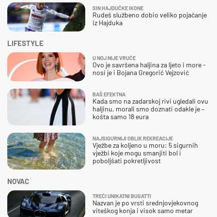
SIN HAJDUČKE IKONE
Rudeš službeno dobio veliko pojačanje
iz Hajduka
LIFESTYLE
U NOJ NIJE VRUĆE
Ovo je savršena haljina za ljeto i more -
nosi je i Bojana Gregorić Vejzović
BAŠ EFEKTNA
Kada smo na zadarskoj rivi ugledali ovu
haljinu, morali smo doznati odakle je –
košta samo 18 eura
NAJSIGURNIJI OBLIK REKREACIJE
Vježbe za koljeno u moru: 5 sigurnih
vježbi koje mogu smanjiti bol i
poboljšati pokretljivost
NOVAC
TREĆI UNIKATNI BUGATTI
Nazvan je po vrsti srednjovjekovnog
viteškog konja i visok samo metar