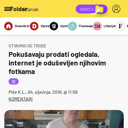
/članak
Dnevnik.hr
Vijesti
Sport
Putovanja
Lifestyle
Viralno
Miks
Kviz
Report
Sexy
STVARNO SE TRUDE
Pokušavaju prodati ogledala,
internet je oduševljen njihovim
fotkama
Piše
K.L.
, 04. siječnja. 2019. @ 11:59
KOMENTARI