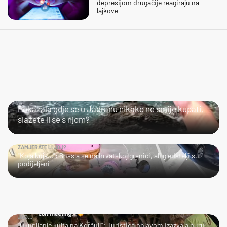
depresijom drugačije reagiraju na
lajkove
SLIJEDITE LI OVU PREPORUKU?
Pokazala gdje se u Jadranu nikako ne smije kupati,
slažete li se s njom?
ZAMJERATE LI JOJ?
"Koja kuja…": Snašla se na hrvatskoj granici, ali gledatelji su
podijeljeni
JAO…
"Okupljanje kulta na Korčuli": Turistica objavom izazvala buru