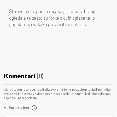
Što sve može poći naopako pri fotografiranju
ogledala te zašto su fotke s ovih oglasa tako
popularne, svakako provjerite u galeriji.
Komentari
(0)
Uključite se u raspravu – podijelite svoje mišljenje, postavite pitanja ili ponudite
svoj pogled na temu. Vaš komentar može potaknuti zanimljiv dijalog i obogatiti
zajednicu našeg portala.
Važna obavijest
!