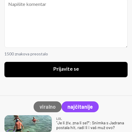
1500 znakova preostalo
Prijavite se
viralno
najčitanije
LOL
"Je li živ, zna li se?": Snimka s Jadrana
postala hit, radi li i vaš muž ovo?