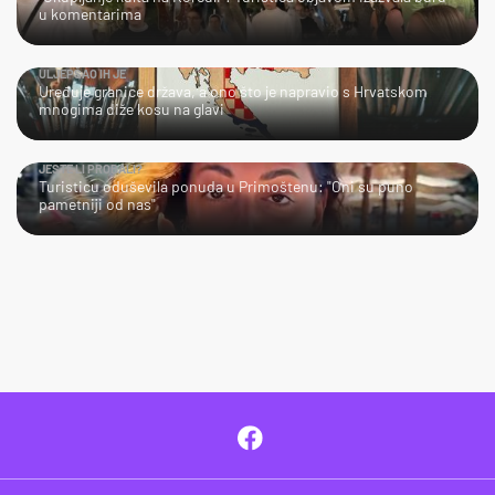
u komentarima
ULJEPŠAO IH JE
Uređuje granice država, a ono što je napravio s Hrvatskom
mnogima diže kosu na glavi
JESTE LI PROBALI?
Turisticu oduševila ponuda u Primoštenu: "Oni su puno
pametniji od nas"