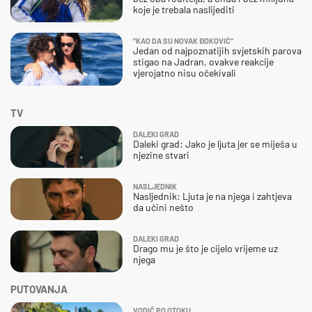
koje je trebala naslijediti
"KAO DA SU NOVAK ĐOKOVIĆ"
Jedan od najpoznatijih svjetskih parova
stigao na Jadran, ovakve reakcije
vjerojatno nisu očekivali
TV
DALEKI GRAD
Daleki grad: Jako je ljuta jer se miješa u
njezine stvari
NASLJEDNIK
Nasljednik: Ljuta je na njega i zahtjeva
da učini nešto
DALEKI GRAD
Drago mu je što je cijelo vrijeme uz
njega
PUTOVANJA
VODIČ PO OTOKU