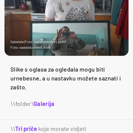
Ogledala (Foto: sadanduseless.com)
Foto: sadanduseless.com
Slike s oglasa za ogledala mogu biti
urnebesne, a u nastavku možete saznati i
zašto.
Galerija
17
\\
Tri priče
koje morate vidjeti