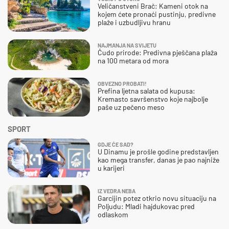
Veličanstveni Brač: Kameni otok na
kojem ćete pronaći pustinju, predivne
plaže i uzbudljivu hranu
NAJMANJA NA SVIJETU
Čudo prirode: Predivna pješčana plaža
na 100 metara od mora
OBVEZNO PROBATI!
Prefina ljetna salata od kupusa:
Kremasto savršenstvo koje najbolje
paše uz pečeno meso
SPORT
GDJE ĆE SAD?
U Dinamu je prošle godine predstavljen
kao mega transfer, danas je pao najniže
u karijeri
IZ VEDRA NEBA
Garcijin potez otkrio novu situaciju na
Poljudu: Mladi hajdukovac pred
odlaskom