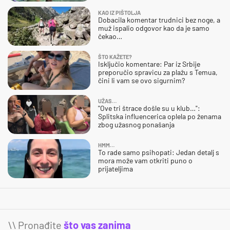
KAO IZ PIŠTOLJA
Dobacila komentar trudnici bez noge, a
muž ispalio odgovor kao da je samo
čekao…
ŠTO KAŽETE?
Isključio komentare: Par iz Srbije
preporučio spravicu za plažu s Temua,
čini li vam se ovo sigurnim?
UŽAS…
"Ove tri štrace došle su u klub…":
Splitska influencerica oplela po ženama
zbog užasnog ponašanja
HMM…
To rade samo psihopati: Jedan detalj s
mora može vam otkriti puno o
prijateljima
\\ Pronađite
što vas zanima