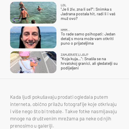
LOL
"Je li živ, zna li se?": Snimka s
Jadrana postala hit, radi li i vaš
muž ovo?
HMM…
To rade samo psihopati: Jedan
detalj s mora može vam otkriti
puno o prijateljima
ZAMJERATE LI JOJ?
"Koja kuja…": Snašla se na
hrvatskoj granici, ali gledatelji su
podijeljeni
Kada ljudi pokušavaju prodati ogledala putem
interneta, obično prilažu fotografije koje otkrivaju
i više nego što bi trebale. Takve fotke nasmijavaju
mnoge na društvenim mrežama pa neke od njih
prenosimo u galeriji.