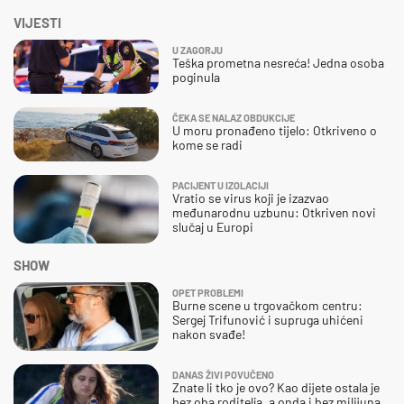
VIJESTI
U ZAGORJU
Teška prometna nesreća! Jedna osoba
poginula
ČEKA SE NALAZ OBDUKCIJE
U moru pronađeno tijelo: Otkriveno o
kome se radi
PACIJENT U IZOLACIJI
Vratio se virus koji je izazvao
međunarodnu uzbunu: Otkriven novi
slučaj u Europi
SHOW
OPET PROBLEMI
Burne scene u trgovačkom centru:
Sergej Trifunović i supruga uhićeni
nakon svađe!
DANAS ŽIVI POVUČENO
Znate li tko je ovo? Kao dijete ostala je
bez oba roditelja, a onda i bez milijuna