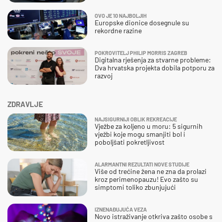
OVO JE 10 NAJBOLJIH
Europske dionice dosegnule su
rekordne razine
POKROVITELJ PHILIP MORRIS ZAGREB
Digitalna rješenja za stvarne probleme:
Dva hrvatska projekta dobila potporu za
razvoj
ZDRAVLJE
NAJSIGURNIJI OBLIK REKREACIJE
Vježbe za koljeno u moru: 5 sigurnih
vježbi koje mogu smanjiti bol i
poboljšati pokretljivost
ALARMANTNI REZULTATI NOVE STUDIJE
Više od trećine žena ne zna da prolazi
kroz perimenopauzu! Evo zašto su
simptomi toliko zbunjujući
IZNENAĐUJUĆA VEZA
Novo istraživanje otkriva zašto osobe s