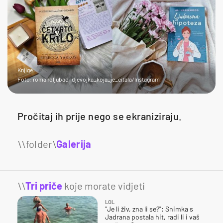
Knjige
Foto: romanoljubac i djevojka_koja_je_citala/Instagram
Pročitaj ih prije nego se ekraniziraju.
Galerija
6
\\
Tri priče
koje morate vidjeti
LOL
"Je li živ, zna li se?": Snimka s
Jadrana postala hit, radi li i vaš