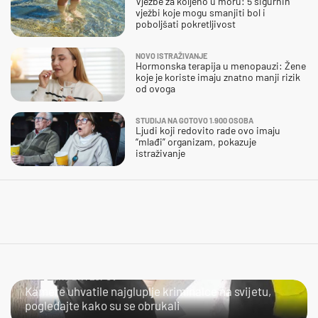
Vježbe za koljeno u moru: 5 sigurnih
vježbi koje mogu smanjiti bol i
poboljšati pokretljivost
NOVO ISTRAŽIVANJE
Hormonska terapija u menopauzi: Žene
koje je koriste imaju znatno manji rizik
od ovoga
STUDIJA NA GOTOVO 1.900 OSOBA
Ljudi koji redovito rade ovo imaju
“mlađi” organizam, pokazuje
istraživanje
NIJE LAKO BITI LOPOV
Kamere uhvatile najgluplje kriminalce na svijetu,
pogledajte kako su se obrukali