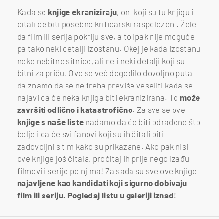
Kada se
knjige ekraniziraju
, oni koji su tu knjigu i
čitali će biti posebno kritičarski raspoloženi. Žele
da film ili serija pokriju sve, a to ipak nije moguće
pa tako neki detalji izostanu. Okej je kada izostanu
neke nebitne sitnice, ali ne i neki detalji koji su
bitni za priču. Ovo se već dogodilo dovoljno puta
da znamo da se ne treba previše veseliti kada se
najavi da će neka knjiga biti ekranizirana. To
može
završiti odlično i katastrofično
. Za sve se ove
knjige s naše liste
nadamo da će biti odrađene što
bolje i da će svi fanovi koji su ih čitali biti
zadovoljni s tim kako su prikazane. Ako pak nisi
ove knjige još čitala, pročitaj ih prije nego izađu
filmovi i serije po njima! Za sada su sve ove knjige
najavljene kao kandidati koji sigurno dobivaju
film ili seriju. Pogledaj listu u galeriji iznad!