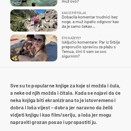
muž ovo?
KAO IZ PIŠTOLJA
Dobacila komentar trudnici bez
noge, a muž ispalio odgovor kao
da je samo čekao…
ŠTO KAŽETE?
Isključio komentare: Par iz Srbije
preporučio spravicu za plažu s
Temua, čini li vam se ovo
sigurnim?
Sve su to popularne knjige za koje si možda i čula,
a neke od njih možda i čitala. Kada se najavi da će
neka knjiga biti ekranizirana to je istovremeno i
dobra i loša vijest – dobra jer naravno da želiš
vidjeti knjigu i kao film/seriju, a loša jer mogu
napraviti grozan posao i upropastiti ju.