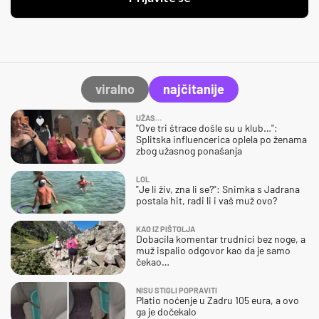
viralno
najčitanije
UŽAS…
"Ove tri štrace došle su u klub…":
Splitska influencerica oplela po ženama
zbog užasnog ponašanja
LOL
"Je li živ, zna li se?": Snimka s Jadrana
postala hit, radi li i vaš muž ovo?
KAO IZ PIŠTOLJA
Dobacila komentar trudnici bez noge, a
muž ispalio odgovor kao da je samo
čekao…
NISU STIGLI POPRAVITI
Platio noćenje u Zadru 105 eura, a ovo
ga je dočekalo