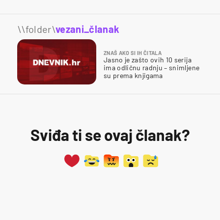
\\folder\
vezani_članak
ZNAŠ AKO SI IH ČITALA
Jasno je zašto ovih 10 serija
ima odličnu radnju – snimljene
su prema knjigama
Sviđa ti se ovaj članak?