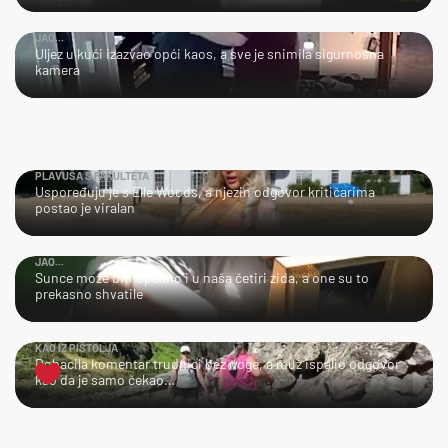
JAO...
Uljez u kući izazvao opći kaos, a sve je snimila sigurnosna
kamera
PLAVUŠA S FAKULTETA
Uspoređuju je s Elle Woods, a njezin odgovor kritičarima
postao je viralan
JAO...
Sunce može biti opasno i u naša četiri zida, a one su to
prekasno shvatile
KAO IZ PIŠTOLJA
Dobacila komentar trudnici bez noge, a muž ispalio odgovor
kao da je samo čekao…