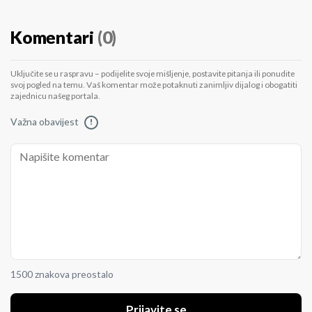
Komentari
(0)
Uključite se u raspravu – podijelite svoje mišljenje, postavite pitanja ili ponudite
svoj pogled na temu. Vaš komentar može potaknuti zanimljiv dijalog i obogatiti
zajednicu našeg portala.
Važna obavijest
!
1500 znakova preostalo
Prijavite se