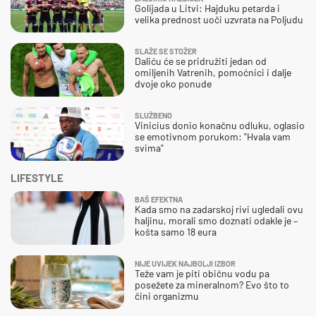
Golijada u Litvi: Hajduku petarda i
velika prednost uoči uzvrata na Poljudu
SLAŽE SE STOŽER
Daliću će se pridružiti jedan od
omiljenih Vatrenih, pomoćnici i dalje
dvoje oko ponude
SLUŽBENO
Vinicius donio konačnu odluku, oglasio
se emotivnom porukom: "Hvala vam
svima"
LIFESTYLE
BAŠ EFEKTNA
Kada smo na zadarskoj rivi ugledali ovu
haljinu, morali smo doznati odakle je –
košta samo 18 eura
NIJE UVIJEK NAJBOLJI IZBOR
Teže vam je piti običnu vodu pa
posežete za mineralnom? Evo što to
čini organizmu