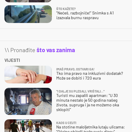
ŠTO KAŽETE?
"Nećeš, razbojniče!" Snimka s A1
izazvala burnu raspravu
\\ Pronađite
što vas zanima
VIJESTI
IMAŠ PRAVO, OSTVARI GA!
Tko ima pravo na inkluzivni dodatak?
Može se dobiti i 720 eura
"I DALJE SU PLESALI, VRIŠTALI..."
Turisti mu zapalili apartman: "U 30
minuta nestalo je 50 godina našeg
života, supruga i ja ne možemo oka
sklopiti"
KAOS U CEUTI
Na stotine maloljetnika lutaju ulicama:
"Očajne obitelji traže svoju djecu"