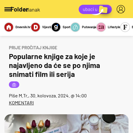
/članak
Dnevnik.hr
Vijesti
Sport
Putovanja
Lifestyle
Viralno
Miks
Kviz
Report
Sexy
PRIJE PROČITAJ KNJIGE
Popularne knjige za koje je
najavljeno da će se po njima
snimati film ili serija
Piše
M.Tr.
, 30. kolovoza. 2024. @ 14:00
KOMENTARI