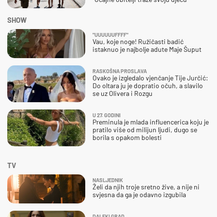
SHOW
"UUUUUUFFFF"
Vau, koje noge! Ružičasti badić
istaknuo je najbolje adute Maje Šuput
RASKOŠNA PROSLAVA
Ovako je izgledalo vjenčanje Tije Jurčić:
Do oltara ju je dopratio očuh, a slavilo
se uz Olivera i Rozgu
U 27. GODINI
Preminula je mlada influencerica koju je
pratilo više od milijun ljudi, dugo se
borila s opakom bolesti
TV
NASLJEDNIK
Želi da njih troje sretno žive, a nije ni
svjesna da ga je odavno izgubila
DALEKI GRAD