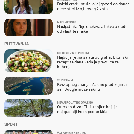
Daleki grad: Intuicija joj govori da danas
neće otići iz njihovog života
NASLJEDNIK
Nasljednik: Nije očekivala takve uvrede
od vlastite majke
PUTOVANJA
GOTOVO ZA 15 MINUTA
Najbolja ljetna salata od graha: Brzinski
recept za dane kada je prevruće za
kuhanje
15 PITANJA
Kviz općeg znanja: Za one pred kojima
se i Google može sakriti
NEVJEROJATNO OPASNO
Otrovno drvo: Tihi ubojica koji je
najopasniji kada padne kiša
SPORT
ŽALGIRIS RAZBIJEN