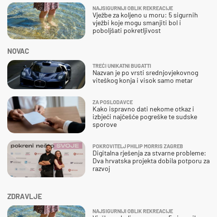
NAJSIGURNIJI OBLIK REKREACIJE
Vježbe za koljeno u moru: 5 sigurnih
vježbi koje mogu smanjiti bol i
poboljšati pokretljivost
NOVAC
TREĆI UNIKATNI BUGATTI
Nazvan je po vrsti srednjovjekovnog
viteškog konja i visok samo metar
ZA POSLODAVCE
Kako ispravno dati nekome otkaz i
izbjeći najčešće pogreške te sudske
sporove
POKROVITELJ PHILIP MORRIS ZAGREB
Digitalna rješenja za stvarne probleme:
Dva hrvatska projekta dobila potporu za
razvoj
ZDRAVLJE
NAJSIGURNIJI OBLIK REKREACIJE