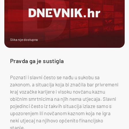
Slika nije dostupna
Pravda ga je sustigla
Poznati i slavni često se nađu u sukobu sa
zakonom, a situacija koja bi značila bar privremeni
kraj vozačke karijere i visoku novčanu kaznu
običnim smrtnicima na njih nema utjecaja. Slavni
pojedinci često iz takvih situacija izlaze samo s
upozorenjem ili novčanom kaznom koja ne igra
neki utjecaj na njihovo općenito financijsko
stanje.