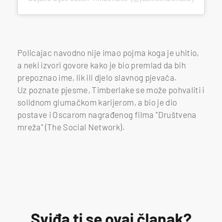
Policajac navodno nije imao pojma koga je uhitio,
a neki izvori govore kako je bio premlad da bih
prepoznao ime, lik ili djelo slavnog pjevača.
Uz poznate pjesme, Timberlake se može pohvaliti i
solidnom glumačkom karijerom, a bio je dio
postave i Oscarom nagrađenog filma ''Društvena
mreža'' (The Social Network).
Sviđa ti se ovaj članak?