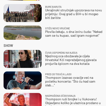
BURE BARUTA
Ukrajinski stručnjak upozorava na novu
prijetnju: Ovaj grad u BiH-u bi mogao
biti žarište
STIŽU NOVE VRUĆINE
Plovila čekaju, s dna izviru čuda: "Nekad
sam se tu kupao, sad igram nogomet"
SHOW
ČUVA USPOMENU NA NJEGA
Njezinog oca obožavala je cijela
Hrvatska! Kći neprežaljenog pjevača
projurila špicom na dva kotača
PRED 20 TISUĆA LJUDI
Thompson izazvao ovacije već na
početku koncerta: "Što ću kad sam
slab..."
NADMAŠENA OČEKIVANJA
Thompson ruši brojke i u Vukovaru!
Objavljeno koliko je ulaznica prodano u