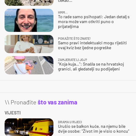
čekao…
HMM…
To rade samo psihopati: Jedan detalj s
mora može vam otkriti puno o
prijateljima
POKAŽITE ŠTO ZNATE!
Samo pravi intelektualci mogu riješiti
ovaj kviz bez ijedne pogreške
ZAMJERATE LI JOJ?
"Koja kuja…": Snašla se na hrvatskoj
granici, ali gledatelji su podijeljeni
\\ Pronađite
što vas zanima
VIJESTI
DRAMA U RIJECI
Urušio se balkon kuće, na njemu bile
dvije osobe: "Život im je visio o koncu"