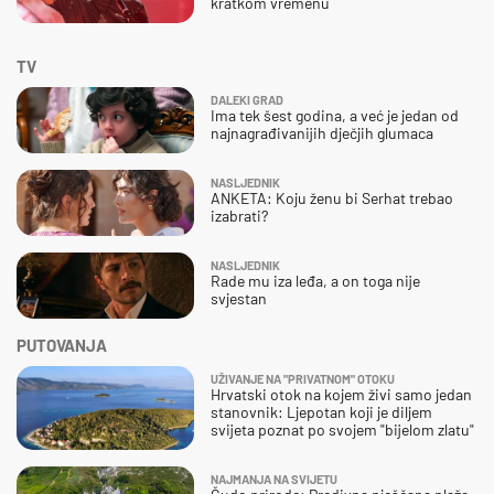
kratkom vremenu
TV
DALEKI GRAD
Ima tek šest godina, a već je jedan od
najnagrađivanijih dječjih glumaca
NASLJEDNIK
ANKETA: Koju ženu bi Serhat trebao
izabrati?
NASLJEDNIK
Rade mu iza leđa, a on toga nije
svjestan
PUTOVANJA
UŽIVANJE NA "PRIVATNOM" OTOKU
Hrvatski otok na kojem živi samo jedan
stanovnik: Ljepotan koji je diljem
svijeta poznat po svojem "bijelom zlatu"
NAJMANJA NA SVIJETU