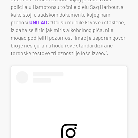
policija u Hamptonsu točnije djelu Sag Harbour, a
kako stoji u sudskom dokumentu kojeg nam
prenosi
UNILAD
: "Oči su mu bile krvave i staklene,
iz daha se širio jak miris alkoholnog pića, nije
mogao podijeliti pozornost, imao je usporen govor,
bio je nesiguran u hodu i sve standardizirane
terenske testove trijeznosti je loše izveo.".