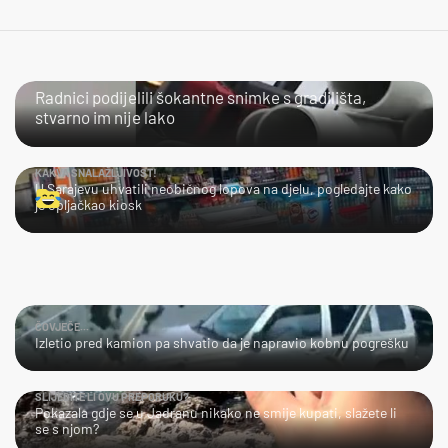
NIJE IM LAKO
Radnici podijelili šokantne snimke s gradilišta,
stvarno im nije lako
KAKVA SNALAŽLJIVOST!
U Sarajevu uhvatili neobičnog lopova na djelu, pogledajte kako
je opljačkao kiosk
ČOVJEČE...
Izletio pred kamion pa shvatio da je napravio kobnu pogrešku
SLIJEDITE LI OVU PREPORUKU?
Pokazala gdje se u Jadranu nikako ne smije kupati, slažete li
se s njom?