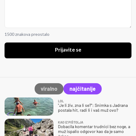
1500 znakova preostalo
Prijavite se
viralno
najčitanije
LOL
"Je li živ, zna li se?": Snimka s Jadrana
postala hit, radi li i vaš muž ovo?
KAO IZ PIŠTOLJA
Dobacila komentar trudnici bez noge, a
muž ispalio odgovor kao da je samo