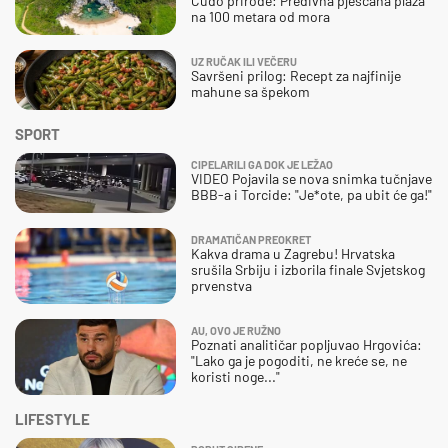
Čudo prirode: Predivna pješčana plaža
na 100 metara od mora
UZ RUČAK ILI VEČERU
Savršeni prilog: Recept za najfinije
mahune sa špekom
SPORT
CIPELARILI GA DOK JE LEŽAO
VIDEO Pojavila se nova snimka tučnjave
BBB-a i Torcide: "Je*ote, pa ubit će ga!"
DRAMATIČAN PREOKRET
Kakva drama u Zagrebu! Hrvatska
srušila Srbiju i izborila finale Svjetskog
prvenstva
AU, OVO JE RUŽNO
Poznati analitičar popljuvao Hrgovića:
"Lako ga je pogoditi, ne kreće se, ne
koristi noge..."
LIFESTYLE