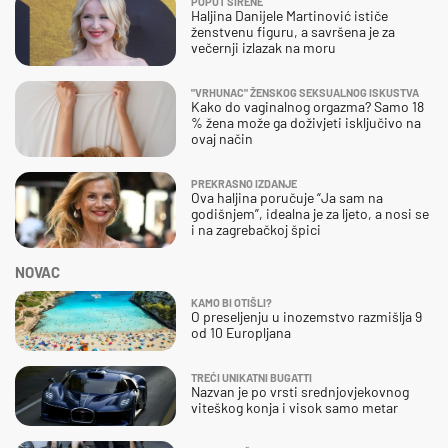
POPUT SIRENE
Haljina Danijele Martinović ističe
ženstvenu figuru, a savršena je za
večernji izlazak na moru
"VRHUNAC" ŽENSKOG SEKSUALNOG ISKUSTVA
Kako do vaginalnog orgazma? Samo 18
% žena može ga doživjeti isključivo na
ovaj način
PREKRASNO IZDANJE
Ova haljina poručuje “Ja sam na
godišnjem”, idealna je za ljeto, a nosi se
i na zagrebačkoj špici
NOVAC
KAMO BI OTIŠLI?
O preseljenju u inozemstvo razmišlja 9
od 10 Europljana
TREĆI UNIKATNI BUGATTI
Nazvan je po vrsti srednjovjekovnog
viteškog konja i visok samo metar