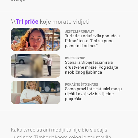
\\
Tri priče
koje morate vidjeti
JESTE LI PROBALI?
Turisticu oduševila ponuda u
Primoštenu: "Oni su puno
pametniji od nas"
IMPRESIVNO!
Scena iz Srbije fascinirala
društvene mreže! Pogledajte
neobičnog ljubimca
POKAŽITE ŠTO ZNATE!
Samo pravi intelektualci mogu
riješiti ovaj kviz bez ijedne
pogreške
Kako tvrde strani mediji to nije bio slučaj s
Justinom Timberlakeom kojeg je zaustavila