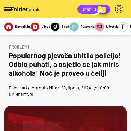
/članak
Dnevnik.hr
Vijesti
Sport
Putovanja
Lifestyle
Viralno
Miks
Kviz
Report
Sexy
PROBLEMI
Popularnog pjevača uhitila policija!
Odbio puhati, a osjetio se jak miris
alkohola! Noć je proveo u ćeliji
Piše
Marko Antonio Mitak
, 19. lipnja. 2024. @ 10:09
KOMENTARI