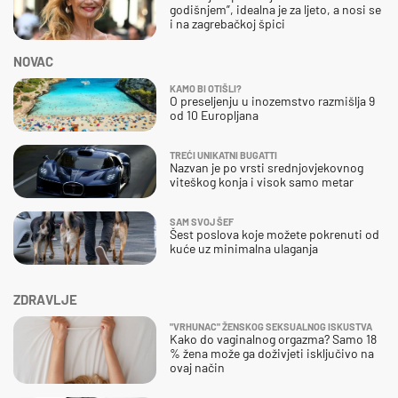
godišnjem”, idealna je za ljeto, a nosi se
i na zagrebačkoj špici
NOVAC
KAMO BI OTIŠLI?
O preseljenju u inozemstvo razmišlja 9
od 10 Europljana
TREĆI UNIKATNI BUGATTI
Nazvan je po vrsti srednjovjekovnog
viteškog konja i visok samo metar
SAM SVOJ ŠEF
Šest poslova koje možete pokrenuti od
kuće uz minimalna ulaganja
ZDRAVLJE
"VRHUNAC" ŽENSKOG SEKSUALNOG ISKUSTVA
Kako do vaginalnog orgazma? Samo 18
% žena može ga doživjeti isključivo na
ovaj način