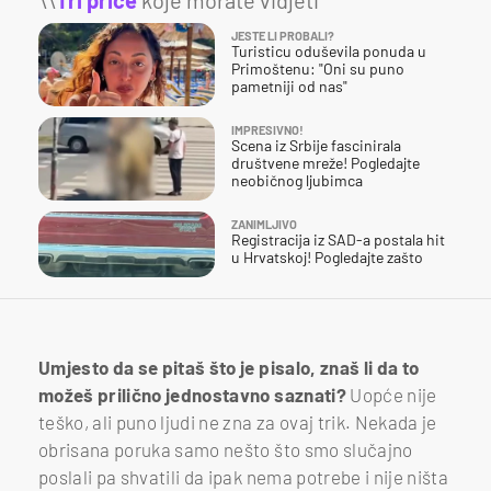
JESTE LI PROBALI?
Turisticu oduševila ponuda u
Primoštenu: "Oni su puno
pametniji od nas"
IMPRESIVNO!
Scena iz Srbije fascinirala
društvene mreže! Pogledajte
neobičnog ljubimca
ZANIMLJIVO
Registracija iz SAD-a postala hit
u Hrvatskoj! Pogledajte zašto
Umjesto da se pitaš što je pisalo, znaš li da to
možeš prilično jednostavno saznati?
Uopće nije
teško, ali puno ljudi ne zna za ovaj trik. Nekada je
obrisana poruka samo nešto što smo slučajno
poslali pa shvatili da ipak nema potrebe i nije ništa