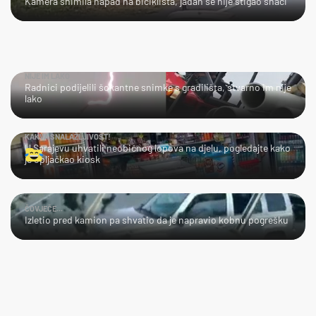
Kamera snimila napad na biciklista, jadan se nije stigao snaći
NIJE IM LAKO
Radnici podijelili šokantne snimke s gradilišta, stvarno im nije
lako
KAKVA SNALAŽLJIVOST!
U Sarajevu uhvatili neobičnog lopova na djelu, pogledajte kako
je opljačkao kiosk
ČOVJEČE...
Izletio pred kamion pa shvatio da je napravio kobnu pogrešku