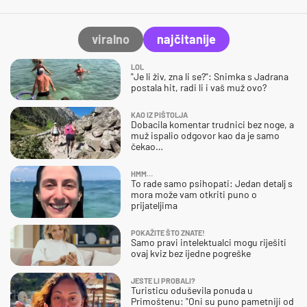
viralno
najčitanije
LOL
"Je li živ, zna li se?": Snimka s Jadrana
postala hit, radi li i vaš muž ovo?
KAO IZ PIŠTOLJA
Dobacila komentar trudnici bez noge, a
muž ispalio odgovor kao da je samo
čekao…
HMM…
To rade samo psihopati: Jedan detalj s
mora može vam otkriti puno o
prijateljima
POKAŽITE ŠTO ZNATE!
Samo pravi intelektualci mogu riješiti
ovaj kviz bez ijedne pogreške
JESTE LI PROBALI?
Turisticu oduševila ponuda u
Primoštenu: "Oni su puno pametniji od