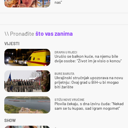
nas"
\\ Pronađite
što vas zanima
VIJESTI
DRAMA U RIJECI
Urušio se balkon kuće, na njemu bile
dvije osobe: "Život im je visio o koncu"
BURE BARUTA
Ukrajinski stručnjak upozorava na novu
prijetnju: Ovaj grad u BiH-u bi mogao
biti žarište
STIŽU NOVE VRUĆINE
Plovila čekaju, s dna izviru čuda: "Nekad
sam se tu kupao, sad igram nogomet"
SHOW