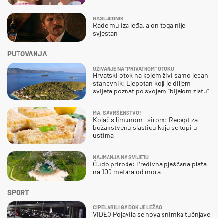
NASLJEDNIK
Rade mu iza leđa, a on toga nije
svjestan
PUTOVANJA
UŽIVANJE NA "PRIVATNOM" OTOKU
Hrvatski otok na kojem živi samo jedan
stanovnik: Ljepotan koji je diljem
svijeta poznat po svojem "bijelom zlatu"
MA, SAVRŠENSTVO!
Kolač s limunom i sirom: Recept za
božanstvenu slasticu koja se topi u
ustima
NAJMANJA NA SVIJETU
Čudo prirode: Predivna pješčana plaža
na 100 metara od mora
SPORT
CIPELARILI GA DOK JE LEŽAO
VIDEO Pojavila se nova snimka tučnjave