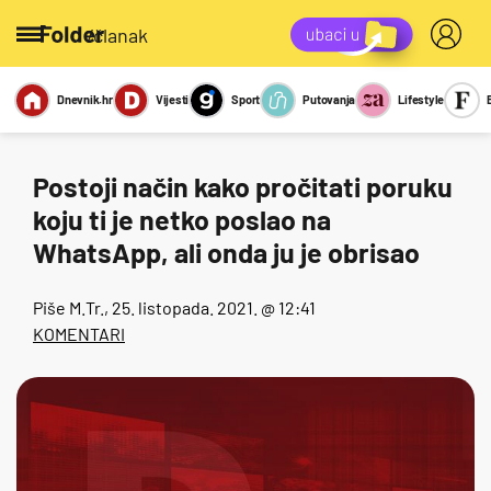
/članak
Dnevnik.hr
Vijesti
Sport
Putovanja
Lifestyle
Viralno
Miks
Kviz
Report
Sexy
Postoji način kako pročitati poruku
koju ti je netko poslao na
WhatsApp, ali onda ju je obrisao
Piše
M.Tr.
, 25. listopada. 2021. @ 12:41
KOMENTARI