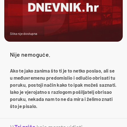
Slika nije dostupna
Nije nemoguće.
Ako te jako zanima što ti je to netko poslao, ali se
u međuvremenu predomislio i odlučio obrisati tu
poruku, postoji način kako to ipak možeš saznati.
Iako je vjerojatno s razlogom pošiljatelj obrisao
poruku, nekada nam to ne da mira i želimo znati
što je pisalo.
\\
Tri priče
koje morate vidjeti