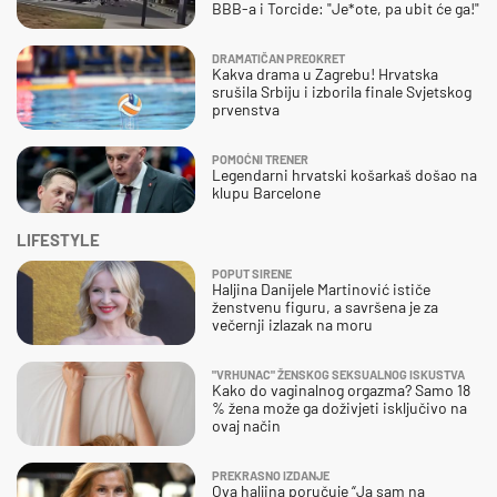
BBB-a i Torcide: "Je*ote, pa ubit će ga!"
DRAMATIČAN PREOKRET
Kakva drama u Zagrebu! Hrvatska
srušila Srbiju i izborila finale Svjetskog
prvenstva
POMOĆNI TRENER
Legendarni hrvatski košarkaš došao na
klupu Barcelone
LIFESTYLE
POPUT SIRENE
Haljina Danijele Martinović ističe
ženstvenu figuru, a savršena je za
večernji izlazak na moru
"VRHUNAC" ŽENSKOG SEKSUALNOG ISKUSTVA
Kako do vaginalnog orgazma? Samo 18
% žena može ga doživjeti isključivo na
ovaj način
PREKRASNO IZDANJE
Ova haljina poručuje “Ja sam na