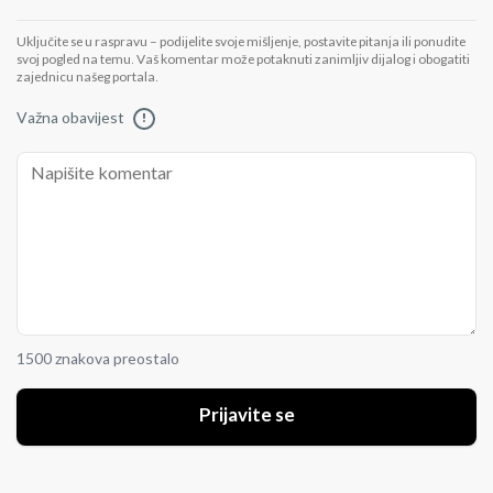
Uključite se u raspravu – podijelite svoje mišljenje, postavite pitanja ili ponudite
svoj pogled na temu. Vaš komentar može potaknuti zanimljiv dijalog i obogatiti
zajednicu našeg portala.
Važna obavijest
!
1500 znakova preostalo
Prijavite se