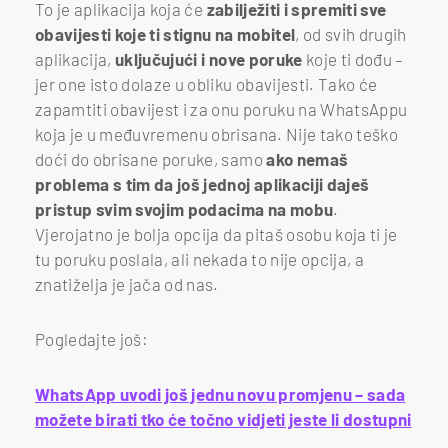
To je aplikacija koja će
zabilježiti i spremiti sve
obavijesti koje ti stignu na mobitel
, od svih drugih
aplikacija,
uključujući i nove poruke
koje ti dođu –
jer one isto dolaze u obliku obavijesti. Tako će
zapamtiti obavijest i za onu poruku na WhatsAppu
koja je u međuvremenu obrisana. Nije tako teško
doći do obrisane poruke, samo
ako nemaš
problema s tim da još jednoj aplikaciji daješ
pristup svim svojim podacima na mobu
.
Vjerojatno je bolja opcija da pitaš osobu koja ti je
tu poruku poslala, ali nekada to nije opcija, a
znatiželja je jača od nas.
Pogledajte još:
WhatsApp uvodi još jednu novu promjenu – sada
možete birati tko će točno vidjeti jeste li dostupni