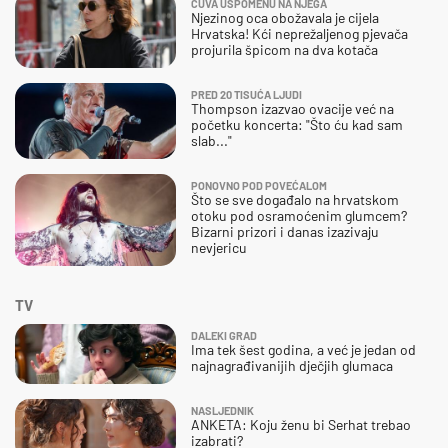
ČUVA USPOMENU NA NJEGA
Njezinog oca obožavala je cijela
Hrvatska! Kći neprežaljenog pjevača
projurila špicom na dva kotača
PRED 20 TISUĆA LJUDI
Thompson izazvao ovacije već na
početku koncerta: "Što ću kad sam
slab..."
PONOVNO POD POVEĆALOM
Što se sve događalo na hrvatskom
otoku pod osramoćenim glumcem?
Bizarni prizori i danas izazivaju
nevjericu
TV
DALEKI GRAD
Ima tek šest godina, a već je jedan od
najnagrađivanijih dječjih glumaca
NASLJEDNIK
ANKETA: Koju ženu bi Serhat trebao
izabrati?