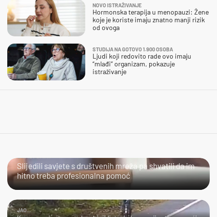
NOVO ISTRAŽIVANJE
Hormonska terapija u menopauzi: Žene
koje je koriste imaju znatno manji rizik
od ovoga
STUDIJA NA GOTOVO 1.900 OSOBA
Ljudi koji redovito rade ovo imaju
“mlađi” organizam, pokazuje
istraživanje
URADI SAM?
Slijedili savjete s društvenih mreža pa shvatili da im
hitno treba profesionalna pomoć
JAO...