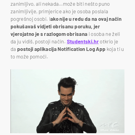
zanimljivo, ali nekada…može biti nešto puno
zanimljivije, primjerice ako je osoba poslala
pogrešnoj osobi. I
ako nije u redu da na ovaj način
pokušavaš vidjeti obrisanu poruku, jer
vjerojatno je s razlogom obrisana
i osoba ne želi
da ju vidiš, postoji način.
Studentski.hr
otkrio je
da
postoji aplikacija Notification Log App
koja ti u
to može pomoći.